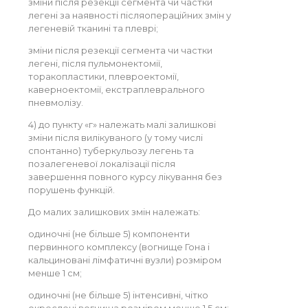
зміни після резекції сегмента чи частки
легені за наявності післяопераційних змін у
легеневій тканині та плеврі;
зміни після резекції сегмента чи частки
легені, після пульмонектомії,
торакопластики, плевроектомії,
каверноектомії, екстраплеврального
пневмолізу.
4) до пункту «г» належать малі залишкові
зміни після вилікуваного (у тому числі
спонтанно) туберкульозу легень та
позалегеневої локалізації після
завершення повного курсу лікування без
порушень функцій.
До малих залишкових змін належать:
одиночні (не більше 5) компоненти
первинного комплексу (вогнище Гона і
кальциновані лімфатичні вузли) розміром
менше 1 см;
одиночні (не більше 5) інтенсивні, чітко