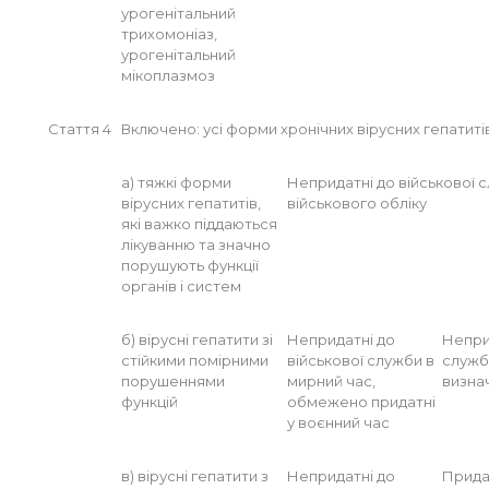
урогенітальний
трихомоніаз,
урогенітальний
мікоплазмоз
Стаття 4
Включено: усі форми хронічних вірусних гепатитів
а) тяжкі форми
Непридатні до військової 
вірусних гепатитів,
військового обліку
які важко піддаються
лікуванню та значно
порушують функції
органів і систем
б) вірусні гепатити зі
Непридатні до
Непри
стійкими помірними
військової служби в
служб
порушеннями
мирний час,
визна
функцій
обмежено придатні
у воєнний час
в) вірусні гепатити з
Непридатні до
Прида