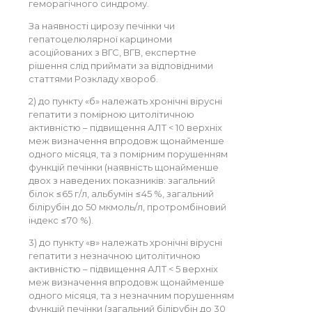
геморагічного синдрому.
За наявності цирозу печінки чи
гепатоцелюлярної карциноми
асоційованих з ВГС, ВГВ, експертне
рішення слід приймати за відповідними
статтями Розкладу хвороб.
2) до пункту «б» належать хронічні вірусні
гепатити з помірною цитолітичною
активністю – підвищення АЛТ < 10 верхніх
меж визначення впродовж щонайменше
одного місяця, та з помірним порушенням
функцій печінки (наявність щонайменше
двох з наведених показників: загальний
білок ≤65 г/л, альбумін ≤45 %, загальний
білірубін до 50 мкмоль/л, протромбіновий
індекс ≤70 %).
3) до пункту «в» належать хронічні вірусні
гепатити з незначною цитолітичною
активністю – підвищення АЛТ < 5 верхніх
меж визначення впродовж щонайменше
одного місяця, та з незначним порушенням
функцій печінки (загальний білірубін до 30