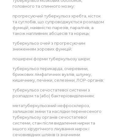
туберкульоз мозкових оболонок,
головного та спинного мозку;
прогресуючий туберкульоз хребта, кісток
та суглобів, що супроводжується розладом
функцій, наявністю парезів, паралічів, а
також напливних абсцесів та нориць;
туберкульоз очей з прогресуючим
зниженням зорових функцій;
поширені форми туберкульозу шкіри;
туберкульоз перикарда, очеревини,
брижових лімфатичних вузлів, шлунку,
кишечнику, печінки, селезінки, ЛОР-органів;
туберкульоз сечостатевої системи з
розпадом та (або) бактеріовиділенням;
метатуберкульозний нефросклероз,
залишкові зміни та наслідки перенесеного
туберкульозу органів сечостатевої
системи, стан після видалення нирки та
іншого хірургічного лікування нирок і
сечовивідних шляхів із значними