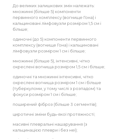
До великих залишкових змін належать:
множинні (більше 5) компоненти
первинного комплексу (вогнище Гона) і
кальциновані лімфовузли розміром 1,5 см і
більше;
одиночні (до 5) компоненти первинного
комплексу (вогнище Гона) і кальциновані
лімфовузли розміром 1 см і більше;
множинні (більше 5), інтенсивні, чітко
окреслені вогнища розміром 1,5 см і більше;
одиночні та множинні інтенсивні, чітко
окреслені вогнища розміром 1 см і більше
(туберкуломи, у тому числі з розпадом) та
фокуси розміром 1 см і більше;
поширений фіброз (більше 3 сегментів);
циротичні зміни будь-якої протяжності;
масивні плевральні нашарування (з
кальцинацією плеври і без неї);