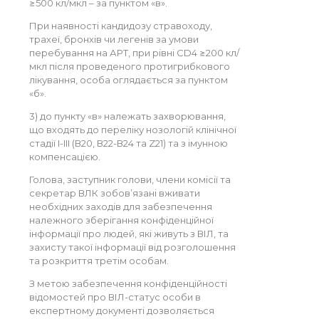
≥500 кл/мкл – за пунктом «в».
При наявності кандидозу стравоходу,
трахеї, бронхів чи легенів за умови
перебування на АРТ, при рівні CD4 ≥200 кл/
мкл після проведеного протигрибкового
лікування, особа оглядається за пунктом
«б».
3) до пункту «в» належать захворювання,
що входять до переліку нозологій клінічної
стадії I-III (В20, В22-В24 та Z21) та з імунною
компенсацією.
Голова, заступник голови, члени комісії та
секретар ВЛК зобов’язані вживати
необхідних заходів для забезпечення
належного зберігання конфіденційної
інформації про людей, які живуть з ВІЛ, та
захисту такої інформації від розголошення
та розкриття третім особам.
З метою забезпечення конфіденційності
відомостей про ВІЛ-статус особи в
експертному документі дозволяється