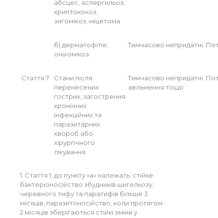
абсцес, аспергильоз,
криптококоз,
зигомікоз, міцетома
б) дерматофітія,
Тимчасово непридатні. По
оніхомікоз
Стаття 7
Стани після
Тимчасово непридатні. Пот
перенесених
звільнення тощо
гострих, загострення
хронічних
інфекційних та
паразитарних
хвороб або
хірургічного
лікування
1. Стаття 1: до пункту «а» належать: стійке
бактеріоносійство збудників шигельозу,
черевного тифу та паратифів більше 3
місяців, паразитоносійство, коли протягом
2 місяців зберігаються стійкі зміни у