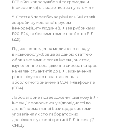
ВГВ військовослужбовці та громадяни
(призовники) оглядаються за пунктом «г».
5. Стаття 5 передбачає різні клінічні стадії
хвороби, зумовленої вірусом
імунодефіциту людини (ВІЛ) за рубриками
В20-В24, та безсимптомне носійство ВІЛ
(Z21).
Під час проведення медичного огляду
військовослужбовців за даною статтею
обов’язковими є огляд інфекціоністом,
імунологічне дослідження сироватки крові
на наявність антитіл до ВІЛ, визначення
рівнів вірусного навантаження та
абсолютного значення CD4 Т-лімфоцитів
(CD4).
Лабораторне підтвердження діагнозу ВІЛ-
інфекції проводиться у відповідності до
діючої нормативної бази щодо системи
управління якістю лабораторних
досліджень у сфері протидії ВІЛ-інфекції/
СНІДу.