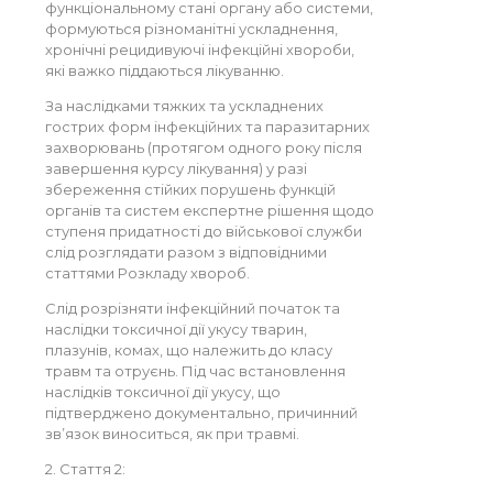
функціональному стані органу або системи,
формуються різноманітні ускладнення,
хронічні рецидивуючі інфекційні хвороби,
які важко піддаються лікуванню.
За наслідками тяжких та ускладнених
гострих форм інфекційних та паразитарних
захворювань (протягом одного року після
завершення курсу лікування) у разі
збереження стійких порушень функцій
органів та систем експертне рішення щодо
ступеня придатності до військової служби
слід розглядати разом з відповідними
статтями Розкладу хвороб.
Слід розрізняти інфекційний початок та
наслідки токсичної дії укусу тварин,
плазунів, комах, що належить до класу
травм та отруєнь. Під час встановлення
наслідків токсичної дії укусу, що
підтверджено документально, причинний
зв’язок виноситься, як при травмі.
2. Стаття 2: