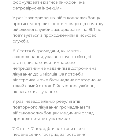
формулювати діагноз як «Хронічна
ретровірусна інфекція».
У разі захворювання військовослужбовця
протягом перших шести місяців від початку
військової служби захворювання на ВІЛ не
пов’язується з проходженням військової
служби.
6. Стаття 6: громадяни, які мають
захворювання, указані в пункті «б» цієї
статті, визнаються тимчасово
непридатними з наданням відстрочки на
лікування до 6 місяців. За потреби
відстрочка може бути надана повторно на
такий самий строк. Військовослужбовці
підлягають лікуванню.
У разі незадовільних результатів
повторного лікування громадянам та
військовослужбовцям медичний огляд
проводиться за пунктом «а».
7. Стаття 7 передбачає стани після
перенесених гострих, загострення