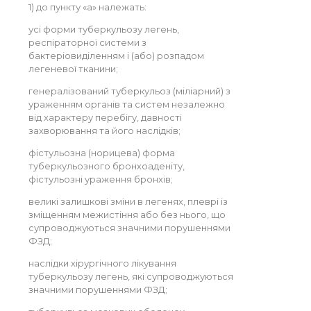
1) до пункту «а» належать:
усі форми туберкульозу легень,
респіраторної системи з
бактеріовиділенням і (або) розпадом
легеневої тканини;
генералізований туберкульоз (міліарний) з
ураженням органів та систем незалежно
від характеру перебігу, давності
захворювання та його наслідків;
фістульозна (норицева) форма
туберкульозного бронхоаденіту,
фістульозні ураження бронхів;
великі залишкові зміни в легенях, плеврі із
зміщенням межистіння або без нього, що
супроводжуються значними порушеннями
ФЗД;
наслідки хірургічного лікування
туберкульозу легень, які супроводжуються
значними порушеннями ФЗД;