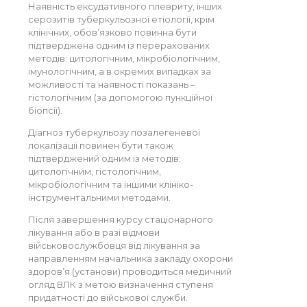
Наявність ексудативного плевриту, інших
серозитів туберкульозної етіології, крім
клінічних, обов’язково повинна бути
підтверджена одним із перерахованих
методів: цитологічним, мікробіологічним,
імунологічним, а в окремих випадках за
можливості та наявності показань –
гістологічним (за допомогою пункційної
біопсії).
Діагноз туберкульозу позалегеневої
локалізації повинен бути також
підтверджений одним із методів:
цитологічним, гістологічним,
мікробіологічним та іншими клініко-
інструментальними методами.
Після завершення курсу стаціонарного
лікування або в разі відмови
військовослужбовця від лікування за
направленням начальника закладу охорони
здоров’я (установи) проводиться медичний
огляд ВЛК з метою визначення ступеня
придатності до військової служби.