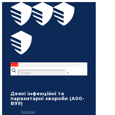
SOS
✕
Деякі інфекційні та
паразитарні хвороби (А00-
В99)
Головна