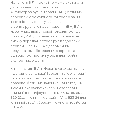
Наявність ВІЛ-інфекції не може виступати
дискримінуючим фактором.
Антиретровірусна терапія (АРТ) є єдиним
способом ефективного контролю за ВІЛ-
інфекцією, а досягнутий не визначальний
рівень вірусного навантаження (ВН) ВІЛ в
крові, унаслідок високої прихильності до
прийому АРТ, прирівнюється до нульового
ризику передачі ретровірусів здоровим
особам. Рівень CD4 є допоміжним
результатом обстеження хворого та
відіграє прогностичну роль для прийняття
експертних рішень.
Клінічні стадії ВІЛ-інфекції визначаються на
підставі класифікації Всесвітньої організації
охорони здоров’я та діючої нормативно-
правової бази. Визначені клінічні стадії ВІЛ-
інфекції включають окремі нозологічні
одиниці, що шифруються в МКХ-10 кодами
В20-22 для клінічних стадій II-IV та В23-24 для
клінічної стадії І, безсимптомного носійства
ВІЛ – Z21.