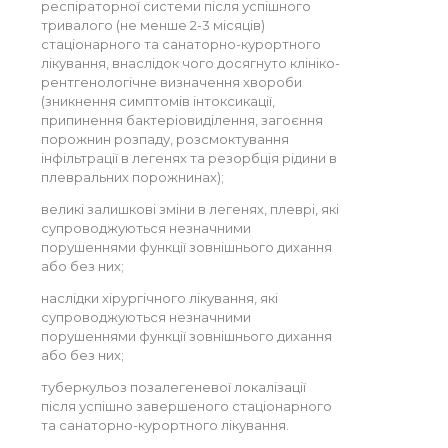
респіраторної системи після успішного
тривалого (не менше 2-3 місяців)
стаціонарного та санаторно-курортного
лікування, внаслідок чого досягнуто клініко-
рентгенологічне визначення хвороби
(зникнення симптомів інтоксикації,
припинення бактеріовиділення, загоєння
порожнин розпаду, розсмоктування
інфільтрації в легенях та резорбція рідини в
плевральних порожнинах);
великі залишкові зміни в легенях, плеврі, які
супроводжуються незначними
порушеннями функції зовнішнього дихання
або без них;
наслідки хірургічного лікування, які
супроводжуються незначними
порушеннями функції зовнішнього дихання
або без них;
туберкульоз позалегеневої локалізації
після успішно завершеного стаціонарного
та санаторно-курортного лікування.