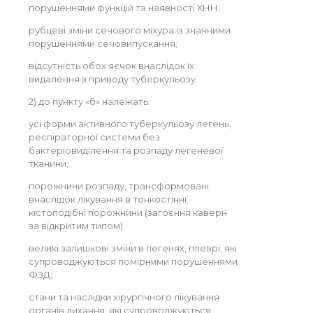
порушеннями функцій та наявності ХНН;
рубцеві зміни сечового міхура із значними
порушеннями сечовипускання;
відсутність обох яєчок внаслідок їх
видалення з приводу туберкульозу.
2) до пункту «б» належать:
усі форми активного туберкульозу легень,
респіраторної системи без
бактеріовиділення та розпаду легеневої
тканини;
порожнини розпаду, трансформовані
внаслідок лікування в тонкостінні
кістоподібні порожнини (загоєння каверн
за відкритим типом);
великі залишкові зміни в легенях, плеврі, які
супроводжуються помірними порушеннями
ФЗД;
стани та наслідки хірургічного лікування
органів дихання, які супроводжуються