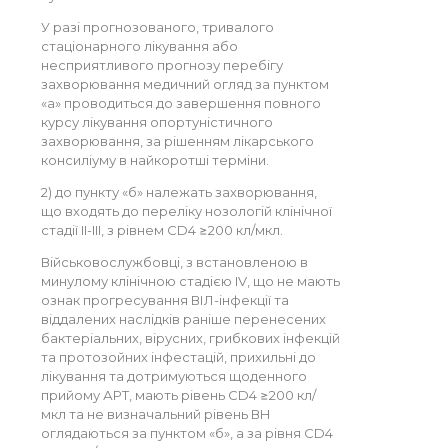
У разі прогнозованого, тривалого
стаціонарного лікування або
несприятливого прогнозу перебігу
захворювання медичний огляд за пунктом
«а» проводиться до завершення повного
курсу лікування опортуністичного
захворювання, за рішенням лікарського
консиліуму в найкоротші терміни.
2) до пункту «б» належать захворювання,
що входять до переліку нозологій клінічної
стадії II-III, з рівнем CD4 ≥200 кл/мкл.
Військовослужбовці, з встановленою в
минулому клінічною стадією IV, що не мають
ознак прогресування ВІЛ-інфекції та
віддалених наслідків раніше перенесених
бактеріальних, вірусних, грибкових інфекцій
та протозойних інфестацій, прихильні до
лікування та дотримуються щоденного
прийому АРТ, мають рівень CD4 ≥200 кл/
мкл та не визначальний рівень ВН
оглядаються за пунктом «б», а за рівня CD4