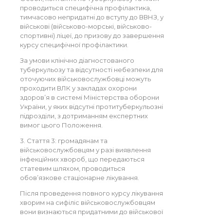
проводиться специфічна профілактика,
тимчасово непридатні до вступу до ВВНЗ, у
військові (військово-морські, військово-
спортивні) ліцеї, до призову до завершення
курсу специфічної профілактики.
За умови клінічно діагностованого
туберкульозу та відсутності небезпеки для
оточуючих військовослужбовці можуть
проходити ВЛК у закладах охорони
здоров’я в системі Міністерства оборони
України, у яких відсутні протитуберкульозні
підрозділи, з дотриманням експертних
вимог цього Положення.
3. Стаття 3: громадянам та
військовослужбовцям у разі виявлення
інфекційних хвороб, що передаються
статевим шляхом, проводиться
обов’язкове стаціонарне лікування.
Після проведення повного курсу лікування
хворим на сифіліс військовослужбовцям
вони визнаються придатними до військової