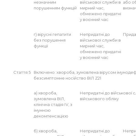
незначним
військової служби в
або о
порушенням функцій
мирний час,
визна
обмежено придатні
у воєнний час
г) вірусні гепатити
Непридатні до
Прида
без порушення
військової служби в
функції
мирний час,
обмежено придатні
у воєнний час
Стаття 5
Включено: хвороба, зумовлена вірусом імунодефі
безсимптомне носійство ВІЛ Z21
а) хвороба,
Непридатні до військової 
зумовлена ВІЛ,
військового обліку
клінічна стадія ІV, з
імунною
декомпенсацією
б) хвороба,
Непридатні до
Непри