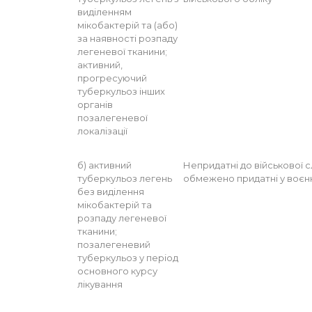
виділенням
мікобактерій та (або)
за наявності розпаду
легеневої тканини;
активний,
прогресуючий
туберкульоз інших
органів
позалегеневої
локалізації
б) активний
Непридатні до військової 
туберкульоз легень
обмежено придатні у воєн
без виділення
мікобактерій та
розпаду легеневої
тканини;
позалегеневий
туберкульоз у період
основного курсу
лікування