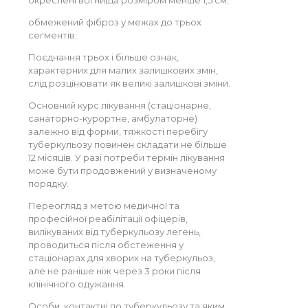
окреслені вогнища розміром менше 1,5 см;
обмежений фіброз у межах до трьох
сегментів;
Поєднання трьох і більше ознак,
характерних для малих залишкових змін,
слід розцінювати як великі залишкові зміни.
Основний курс лікування (стаціонарне,
санаторно-курортне, амбулаторне)
залежно від форми, тяжкості перебігу
туберкульозу повинен складати не більше
12 місяців. У разі потреби термін лікування
може бути продовжений у визначеному
порядку.
Переогляд з метою медичної та
професійної реабілітації офіцерів,
вилікуваних від туберкульозу легень,
проводиться після обстеження у
стаціонарах для хворих на туберкульоз,
але не раніше ніж через 3 роки після
клінічного одужання.
Особи, контактні по туберкульозу та яким