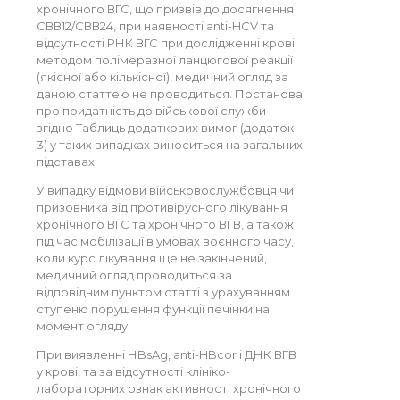
хронічного ВГС, що призвів до досягнення
СВВ12/СВВ24, при наявності anti-HCV та
відсутності РНК ВГС при дослідженні крові
методом полімеразної ланцюгової реакції
(якісної або кількісної), медичний огляд за
даною статтею не проводиться. Постанова
про придатність до військової служби
згідно Таблиць додаткових вимог (додаток
3) у таких випадках виноситься на загальних
підставах.
У випадку відмови військовослужбовця чи
призовника від противірусного лікування
хронічного ВГС та хронічного ВГВ, а також
під час мобілізації в умовах воєнного часу,
коли курс лікування ще не закінчений,
медичний огляд проводиться за
відповідним пунктом статті з урахуванням
ступеню порушення функції печінки на
момент огляду.
При виявленні НBsAg, anti-HBcor і ДНК ВГВ
у крові, та за відсутності клініко-
лабораторних ознак активності хронічного