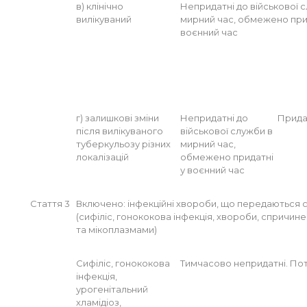
в) клінічно
Непридатні до військової 
вилікуваний
мирний час, обмежено при
воєнний час
г) залишкові зміни
Непридатні до
Прида
після вилікуваного
військової служби в
туберкульозу різних
мирний час,
локалізацій
обмежено придатні
у воєнний час
Стаття 3
Включено: інфекційні хвороби, що передаються
(сифіліс, гонококова інфекція, хвороби, спричин
та мікоплазмами)
Сифіліс, гонококова
Тимчасово непридатні. По
інфекція,
урогенітальний
хламідіоз,