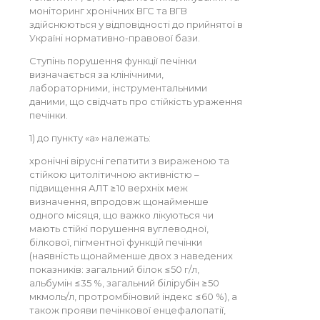
моніторинг хронічних ВГС та ВГВ
здійснюються у відповідності до прийнятої в
Україні нормативно-правової бази.
Ступінь порушення функції печінки
визначається за клінічними,
лабораторними, інструментальними
даними, що свідчать про стійкість ураження
печінки.
1) до пункту «а» належать:
хронічні вірусні гепатити з вираженою та
стійкою цитолітичною активністю –
підвищення АЛТ ≥10 верхніх меж
визначення, впродовж щонайменше
одного місяця, що важко лікуються чи
мають стійкі порушення вуглеводної,
білкової, пігментної функцій печінки
(наявність щонайменше двох з наведених
показників: загальний білок ≤50 г/л,
альбумін ≤35 %, загальний білірубін ≥50
мкмоль/л, протромбіновий індекс ≤60 %), а
також прояви печінкової енцефалопатії,