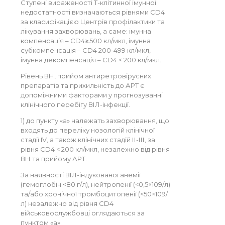
Ступені вираженості Т-клітинної імунної
недостатності визначаються рівнями CD4
за класифікацією Центрів профілактики та
лікування захворювань, а саме: імунна
компенсація – CD4≥500 кл/мкл, імунна
субкомпенсація – CD4 200-499 кл/мкл,
імунна декомпенсація – CD4 < 200 кл/мкл.
Рівень ВН, прийом антиретровірусних
препаратів та прихильність до АРТ є
допоміжними факторами у прогнозуванні
клінічного перебігу ВІЛ-інфекції.
1) до пункту «а» належать захворювання, що
входять до переліку нозологій клінічної
стадії IV, а також клінічних стадій ІІ-ІІІ, за
рівня CD4 < 200 кл/мкл, незалежно від рівня
ВН та прийому АРТ.
За наявності ВІЛ-індукованої анемії
(гемоглобін <80 г/л), нейтропенії (<0,5×109/л)
та/або хронічної тромбоцитопенії (<50×109/
л) незалежно від рівня CD4
військовослужбовці оглядаються за
пунктом «а».