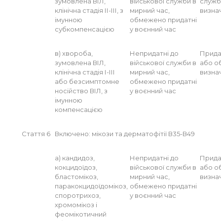
зумовлена ВІЛ,
військової служби в
служб
клінічна стадія ІІ-ІІІ, з
мирний час,
визна
імунною
обмежено придатні
субкомпенсацією
у воєнний час
в) хвороба,
Непридатні до
Прида
зумовлена ВІЛ,
військової служби в
або о
клінічна стадія І-ІІІ
мирний час,
визна
або безсимптомне
обмежено придатні
носійство ВІЛ, з
у воєнний час
імунною
компенсацією
Стаття 6
Включено: мікози та дерматофітії В35-В49
а) кандидоз,
Непридатні до
Прида
кокцидоїдоз,
військової служби в
або о
бластомікоз,
мирний час,
визна
паракокцидоїдомікоз,
обмежено придатні
споротрихоз,
у воєнний час
хромомікоз і
феомікотичний