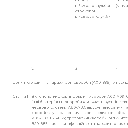
складу),
склад
військовослужбовці
(мічма
строкової
військової служби
1
2
3
4
Деякі інфекційні та паразитарні хвороби (А00-В99), їх наслі
Стаття 1
Включено: кишкові інфекційні хвороби А00-А09; 
інші бактеріальні хвороби А30-А49; вірусні інфек
нервової системи А80-А89; вірусні геморагічні гар
хвороби з ушкодженням шкіри та слизових оболон
А90-В09; В25-В34; протозойні хвороби, гельмінтоз
В50-В89; наслідки інфекційних та паразитарних 