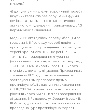
мкмоль/л).
4) до пункту «г» належить хронічний перебіг
вірусних гепатитів без порушення функції
печінки та з мінімальною цитолітичною
активністю – підвищення трансаміназ до 1,5
верхніх меж визначення.
Медичний огляд військовослужбовцям за
графами II, III Розкладу хвороб доцільно
проводити після проведення противірусної
терапії хронічного ВГС – не раніше 12-24
тижнів після завершення лікування
(досягнення стійкої вірусологічної відповіді
– СВВ12/СВВ24), а хронічного ВГВ – через 12
місяців від початку лікування. Призовники з
хронічним ВГС підлягають лікуванню із
застосуванням препаратів прямої
противірусної дії з наступним визначенням
СВВ12/СВВ24 та винесенням експертного
рішення через 6 місяців після завершення
лікування. Військовослужбовцям (графи ІІ,
ІІІ Розкладу хвороб) та призовникам, яким
проведено курс противірусної терапії