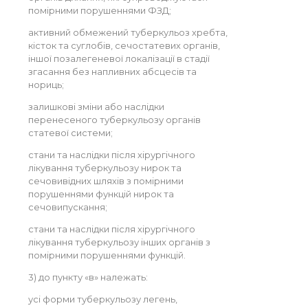
помірними порушеннями ФЗД;
активний обмежений туберкульоз хребта,
кісток та суглобів, сечостатевих органів,
іншої позалегеневої локалізації в стадії
згасання без напливних абсцесів та
нориць;
залишкові зміни або наслідки
перенесеного туберкульозу органів
статевої системи;
стани та наслідки після хірургічного
лікування туберкульозу нирок та
сечовивідних шляхів з помірними
порушеннями функцій нирок та
сечовипускання;
стани та наслідки після хірургічного
лікування туберкульозу інших органів з
помірними порушеннями функцій.
3) до пункту «в» належать:
усі форми туберкульозу легень,