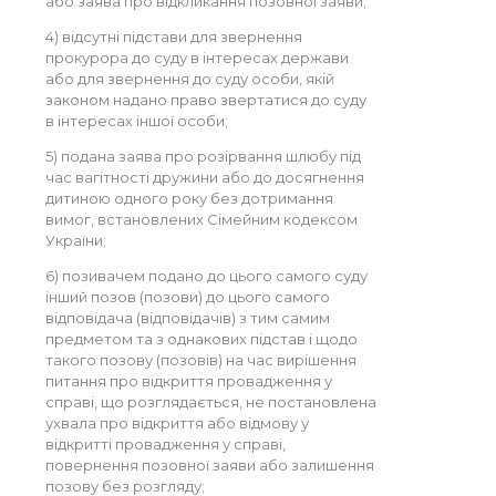
або заява про відкликання позовної заяви;
4) відсутні підстави для звернення
прокурора до суду в інтересах держави
або для звернення до суду особи, якій
законом надано право звертатися до суду
в інтересах іншої особи;
5) подана заява про розірвання шлюбу під
час вагітності дружини або до досягнення
дитиною одного року без дотримання
вимог, встановлених Сімейним кодексом
України;
6) позивачем подано до цього самого суду
інший позов (позови) до цього самого
відповідача (відповідачів) з тим самим
предметом та з однакових підстав і щодо
такого позову (позовів) на час вирішення
питання про відкриття провадження у
справі, що розглядається, не постановлена
ухвала про відкриття або відмову у
відкритті провадження у справі,
повернення позовної заяви або залишення
позову без розгляду;