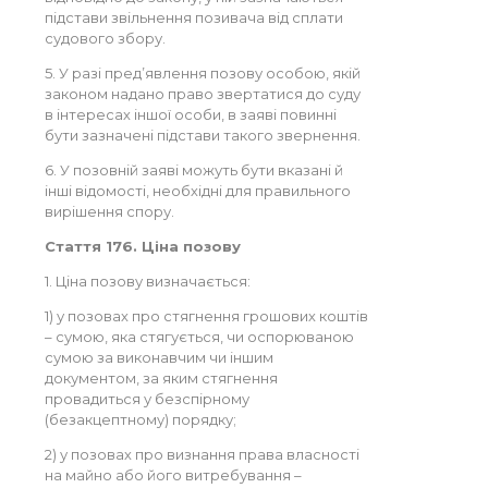
підстави звільнення позивача від сплати
судового збору.
5. У разі пред’явлення позову особою, якій
законом надано право звертатися до суду
в інтересах іншої особи, в заяві повинні
бути зазначені підстави такого звернення.
6. У позовній заяві можуть бути вказані й
інші відомості, необхідні для правильного
вирішення спору.
Стаття 176. Ціна позову
1. Ціна позову визначається:
1) у позовах про стягнення грошових коштів
– сумою, яка стягується, чи оспорюваною
сумою за виконавчим чи іншим
документом, за яким стягнення
провадиться у безспірному
(безакцептному) порядку;
2) у позовах про визнання права власності
на майно або його витребування –