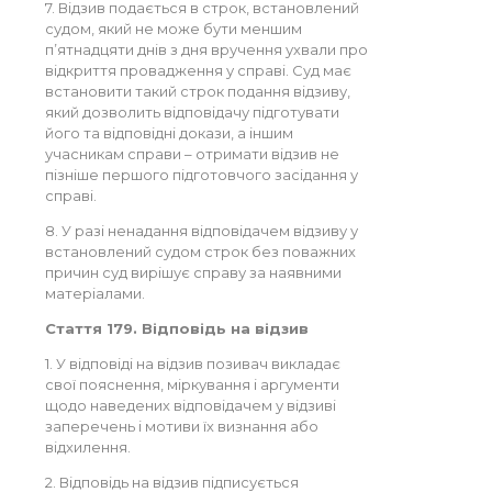
7. Відзив подається в строк, встановлений
судом, який не може бути меншим
п’ятнадцяти днів з дня вручення ухвали про
відкриття провадження у справі. Суд має
встановити такий строк подання відзиву,
який дозволить відповідачу підготувати
його та відповідні докази, а іншим
учасникам справи – отримати відзив не
пізніше першого підготовчого засідання у
справі.
8. У разі ненадання відповідачем відзиву у
встановлений судом строк без поважних
причин суд вирішує справу за наявними
матеріалами.
Стаття 179. Відповідь на відзив
1. У відповіді на відзив позивач викладає
свої пояснення, міркування і аргументи
щодо наведених відповідачем у відзиві
заперечень і мотиви їх визнання або
відхилення.
2. Відповідь на відзив підписується