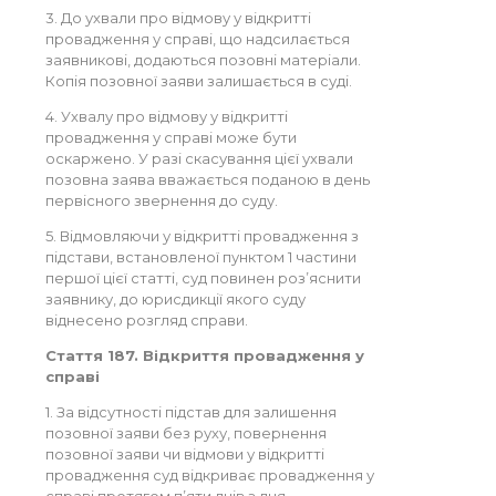
3. До ухвали про відмову у відкритті
провадження у справі, що надсилається
заявникові, додаються позовні матеріали.
Копія позовної заяви залишається в суді.
4. Ухвалу про відмову у відкритті
провадження у справі може бути
оскаржено. У разі скасування цієї ухвали
позовна заява вважається поданою в день
первісного звернення до суду.
5. Відмовляючи у відкритті провадження з
підстави, встановленої пунктом 1 частини
першої цієї статті, суд повинен роз’яснити
заявнику, до юрисдикції якого суду
віднесено розгляд справи.
Стаття 187. Відкриття провадження у
справі
1. За відсутності підстав для залишення
позовної заяви без руху, повернення
позовної заяви чи відмови у відкритті
провадження суд відкриває провадження у