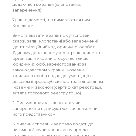
додаються до заяви (клопотання,
заперечення);
7) інші відомості, що вимагаються цим
Кодексом.
Вимога вказати в заяві по суті справи,
скарзі, заяві, клопотанні або запереченні
ідентифікаційний код юридичної особи в
Єдиному державному реєстрі підприємств і
організацій України стосується лише
юридичних осіб, зареєстрованих за
законодавством України. Іноземна
юридична особа подає документ, що є
доказом її правосуб’єктності за відповідним
іноземним законом (сертифікат реєстрації,
витяг з торгового реєстру тощо).
2. Письмові заява, клопотання чи
заперечення підписуються заявником чи
його представником.
3. Учасник справи має право додати до
письмової заяви, клопотання проект
ухвали, постановити яку він просить суд.