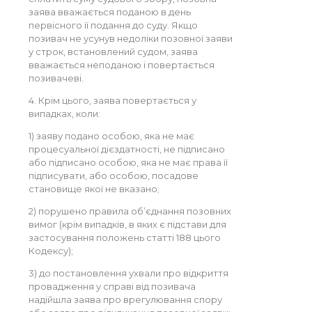
заява вважається поданою в день
первісного її подання до суду. Якщо
позивач не усунув недоліки позовної заяви
у строк, встановлений судом, заява
вважається неподаною і повертається
позивачеві.
4. Крім цього, заява повертається у
випадках, коли:
1) заяву подано особою, яка не має
процесуальної дієздатності, не підписано
або підписано особою, яка не має права її
підписувати, або особою, посадове
становище якої не вказано;
2) порушено правила об’єднання позовних
вимог (крім випадків, в яких є підстави для
застосування положень статті 188 цього
Кодексу);
3) до постановлення ухвали про відкриття
провадження у справі від позивача
надійшла заява про врегулювання спору