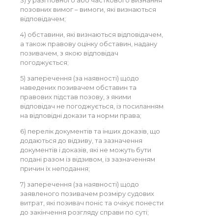
3) у разі повного або часткового визнання
позовних вимог – вимоги, які визнаються
відповідачем;
4) обставини, які визнаються відповідачем,
а також правову оцінку обставин, надану
позивачем, з якою відповідач
погоджується;
5) заперечення (за наявності) щодо
наведених позивачем обставин та
правових підстав позову, з якими
відповідач не погоджується, із посиланням
на відповідні докази та норми права;
6) перелік документів та інших доказів, що
додаються до відзиву, та зазначення
документів і доказів, які не можуть бути
подані разом із відзивом, із зазначенням
причин їх неподання;
7) заперечення (за наявності) щодо
заявленого позивачем розміру судових
витрат, які позивач поніс та очікує понести
до закінчення розгляду справи по суті;