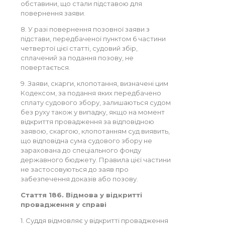
обставини, що стали підставою для
повернення заяви.
8. У разі повернення позовної заяви з
підстави, передбаченої пунктом 6 частини
четвертої цієї статті, судовий збір,
сплачений за подання позову, не
повертається.
9. Заяви, скарги, клопотання, визначені цим
Кодексом, за подання яких передбачено
сплату судового збору, залишаються судом
без руху також у випадку, якщо на момент
відкриття провадження за відповідною
заявою, скаргою, клопотанням суд виявить,
що відповідна сума судового збору не
зарахована до спеціального фонду
державного бюджету. Правила цієї частини
не застосовуються до заяв про
забезпечення доказів або позову.
Стаття 186. Відмова у відкритті
провадження у справі
1. Суддя відмовляє у відкритті провадження