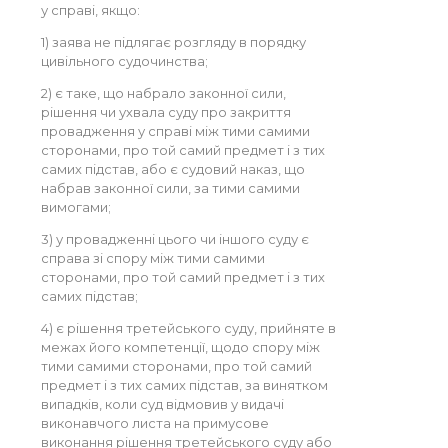
у справі, якщо:
1) заява не підлягає розгляду в порядку
цивільного судочинства;
2) є таке, що набрало законної сили,
рішення чи ухвала суду про закриття
провадження у справі між тими самими
сторонами, про той самий предмет і з тих
самих підстав, або є судовий наказ, що
набрав законної сили, за тими самими
вимогами;
3) у провадженні цього чи іншого суду є
справа зі спору між тими самими
сторонами, про той самий предмет і з тих
самих підстав;
4) є рішення третейського суду, прийняте в
межах його компетенції, щодо спору між
тими самими сторонами, про той самий
предмет і з тих самих підстав, за винятком
випадків, коли суд відмовив у видачі
виконавчого листа на примусове
виконання рішення третейського суду або