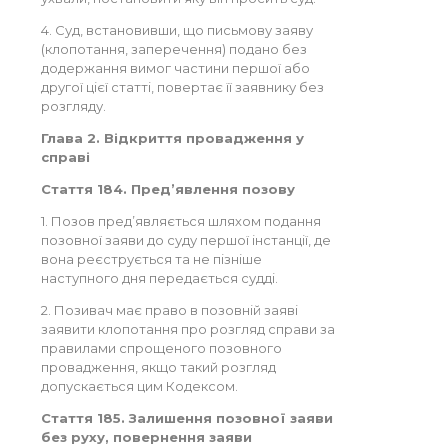
4. Суд, встановивши, що письмову заяву
(клопотання, заперечення) подано без
додержання вимог частини першої або
другої цієї статті, повертає її заявнику без
розгляду.
Глава 2. Відкриття провадження у
справі
Стаття 184. Пред’явлення позову
1. Позов пред’являється шляхом подання
позовної заяви до суду першої інстанції, де
вона реєструється та не пізніше
наступного дня передається судді.
2. Позивач має право в позовній заяві
заявити клопотання про розгляд справи за
правилами спрощеного позовного
провадження, якщо такий розгляд
допускається цим Кодексом.
Стаття 185. Залишення позовної заяви
без руху, повернення заяви