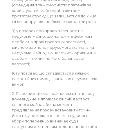
(оренди) житла – сукупністю платежів за
користування майном або житлом
протягом строку, що залишається до кінця
дії договору, але не більше ніж за три роки;
9) у позовах про право власності на
нерухоме майно, що належить фізичним
особам на праві приватної власності, –
дійсною вартістю нерухомого майна, а на
нерухоме майно, що належить юридичним
особам, – не нижче його балансової
вартості;
10) у позовах, що складаються з кількох
самостійних вимог, – загальною сумою всіх
вимог.
2. Якщо визначена позивачем ціна позову
вочевидь не відповідає дійсній вартості
спірного майна або на момент
пред’явлення позову встановити точну
його ціну неможливо, розмір судового
збору попередньо визначає суд з
наступним стягненням недоплаченого або