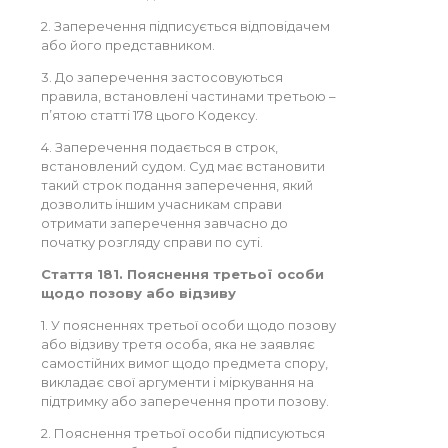
2. Заперечення підписується відповідачем
або його представником.
3. До заперечення застосовуються
правила, встановлені частинами третьою –
п’ятою статті 178 цього Кодексу.
4. Заперечення подається в строк,
встановлений судом. Суд має встановити
такий строк подання заперечення, який
дозволить іншим учасникам справи
отримати заперечення завчасно до
початку розгляду справи по суті.
Стаття 181. Пояснення третьої особи
щодо позову або відзиву
1. У поясненнях третьої особи щодо позову
або відзиву третя особа, яка не заявляє
самостійних вимог щодо предмета спору,
викладає свої аргументи і міркування на
підтримку або заперечення проти позову.
2. Пояснення третьої особи підписуються