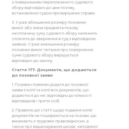
з поверненням переплаченого судового
збору відповідно до ціни позову,
встановленої судом при вирішенні справи.
3. У разі збільшення розміру позовних
вимог або зміни предмета позову
несплачену суму судового збору належить
сплатити до звернення в суд з відповідною
заявою. У разі зменшення розміру
позовних вимог питання про повернення
суми судового збору вирішується
відповідно до закону.
Стаття 177. Документи, що додаються
до позовної заяви
1. Позивач повинен додати до позовної
заяви її копії та копії всіх документів, що
додаються до неї, відповідно до кількості
відповідачів і третіх осіб.
2. Правила цієї статті щодо подання копій
документів не поширюються на позови, що
виникають з трудових правовідносин, а
також про відшкодування шкоди, заподіяної