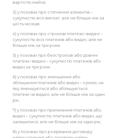
вартістю майна;
3) у позовах про стягнення аліментів –
сукупністю всіх виплат, але не більше ніж за
шість місяців;
4) у позовах про строкові платежі і видачі –
сукупністю всіх платежів або видач, але не
більше ніж за три роки;
5) у позовах про безстрокові або довічні
платежі і видачі – сукупністю платежів або
видач за три роки;
6) у позовах про зменшення або
збільшення платежів або видач – сумою, на
яку зменшуються або збільшуються
платежі чи видачі, але не більше ніж за один
рік;
7) у позовах про припинення платежів або
видач – сукупністю платежів або видач, що
залишилися, але не більше ніж за один рік;
8) у позовах про розірвання договору
найму (оренди) або договору найму