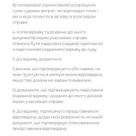
8) попередній (орієнтовний) розрахунок
суми судових витрат, які відповідач поніс і
які очікує понести в зв’язку із розглядом
справи.
4. Копія відзиву та доданих до нього
документів іншим учасникам справи
повинна бути надіслана (надана) одночасно
з надісланням (наданням) відзиву до суду.
5. До відзиву додаються:
1) докази, що підтверджують обставини, на
яких ґрунтуються заперечення відповідача,
якщо такі докази не надані позивачем;
2) документи, що підтверджують надіслання
(надання) відзиву і доданих до нього доказів
іншим учасникам справи.
6. До відзиву, підписаного представником
відповідача, додається довіреність чи інший
документ, що підтверджує повноваження
представника відповідача.