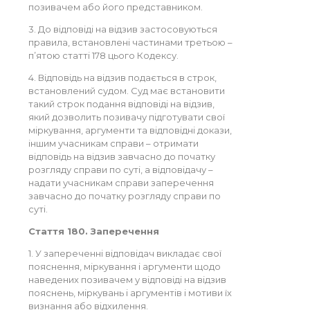
позивачем або його представником.
3. До відповіді на відзив застосовуються
правила, встановлені частинами третьою –
п’ятою статті 178 цього Кодексу.
4. Відповідь на відзив подається в строк,
встановлений судом. Суд має встановити
такий строк подання відповіді на відзив,
який дозволить позивачу підготувати свої
міркування, аргументи та відповідні докази,
іншим учасникам справи – отримати
відповідь на відзив завчасно до початку
розгляду справи по суті, а відповідачу –
надати учасникам справи заперечення
завчасно до початку розгляду справи по
суті.
Стаття 180. Заперечення
1. У запереченні відповідач викладає свої
пояснення, міркування і аргументи щодо
наведених позивачем у відповіді на відзив
пояснень, міркувань і аргументів і мотиви їх
визнання або відхилення.