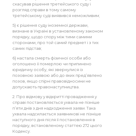
скасував рішення третейського суду і
розгляд справи в тому самому
третейському суді виявився неможливим;
5) є рішення суду іноземної держави,
визнане в Україні в установленому законом
порядку, щодо спору між тими самими
сторонами, про той самий предмет і з тих
самих підстав;
6) настала смерть фізичної особи або
оголошено її померлою чи припинено
юридичну особу, які звернулися із
позовною заявою або до яких пред’явлено
позов, якщо спірні правовідносини не
допускають правонаступництва.
2. Про відмову у відкритті провадження у
справі постановляється ухвала не пізніше
п’яти днів з дня надходження заяви. Така
ухвала надсилається заявникові не пізніше
наступного дня після її постановлення в
порядку, встановленому статтею 272 цього
Кодексу.