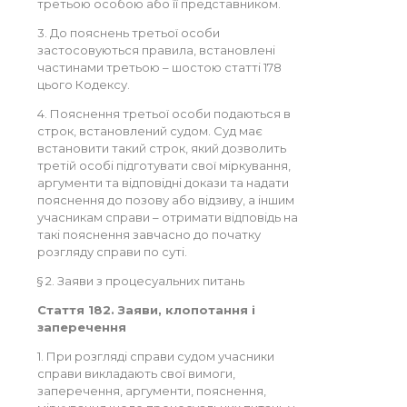
третьою особою або її представником.
3. До пояснень третьої особи
застосовуються правила, встановлені
частинами третьою – шостою статті 178
цього Кодексу.
4. Пояснення третьої особи подаються в
строк, встановлений судом. Суд має
встановити такий строк, який дозволить
третій особі підготувати свої міркування,
аргументи та відповідні докази та надати
пояснення до позову або відзиву, а іншим
учасникам справи – отримати відповідь на
такі пояснення завчасно до початку
розгляду справи по суті.
§ 2. Заяви з процесуальних питань
Стаття 182. Заяви, клопотання і
заперечення
1. При розгляді справи судом учасники
справи викладають свої вимоги,
заперечення, аргументи, пояснення,