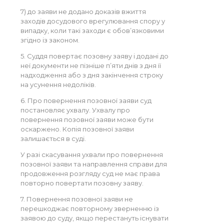
7) до заяви не додано доказів вжиття
заходів досудового врегулювання спору у
випадку, коли такі заходи є обов’язковими
згідно із законом.
5. Суддя повертає позовну заяву і додані до
неї документи не пізніше п’яти днів з дня її
надходження або з дня закінчення строку
на усунення недоліків.
6. Про повернення позовної заяви суд
постановляє ухвалу. Ухвалу про
повернення позовної заяви може бути
оскаржено. Копія позовної заяви
залишається в суді.
У разі скасування ухвали про повернення
позовної заяви та направлення справи для
продовження розгляду суд не має права
повторно повертати позовну заяву.
7. Повернення позовної заяви не
перешкоджає повторному зверненню із
заявою до суду, якщо перестануть існувати