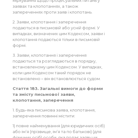
міркування щодо процесуальних питань у
заявах та клопотаннях, а також
запереченнях проти заяв і клопотань.
2. Заяви, клопотання і заперечення
подаються в письмовій або усній формі. У
випадках, визначених цим Кодексом, заяви і
клопотання подаються тільки в письмовій
формі.
3. Заяви, клопотання і заперечення
подаються та розглядаються в порядку,
встановленому цим Кодексом. У випадках,
коли цим Кодексом такий порядок не
встановлено – він встановлюється судом.
Стаття 183. Загальні вимоги до форми
та змісту письмової заяви,
клопотання, заперечення
1. Будь-яка письмова заява, клопотання,
заперечення повинні містити:
1) повне найменування (для юридичних осіб)
або ім’я (прізвище, ім’я та по батькові) (для
фізичних осіб) особи, яка подає заяву чи