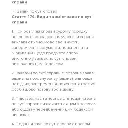
справи
§ 1. Заяви по суті справи
Стаття 174. Види та зміст заяв по суті
справи
1. При розгляді справи судом у порядку
позовного провадження учасники справи
викладають письмово свої вимоги,
заперечення, аргументи, пояснення та
міркування щодо предмета спору
виключно у заявах по суті справи,
визначених цим Кодексом.
2. Заявами по суті справи є: позовна заява;
відзив на позовну заяву (відзив); відповідь
на відзив; заперечення; пояснення третьої
особи щодо позову або відзиву.
3. Підстави, час та черговість подання заяв
по суті справи визначаються цим Кодексом
або судом у передбачених цим Кодексом
випадках.
4. Подання заяв по суті справи є правом