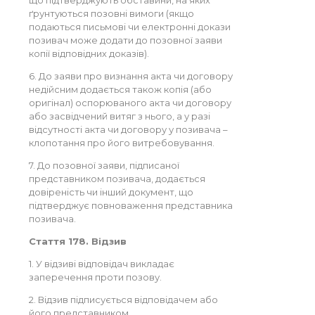
що підтверджують обставини, на яких
ґрунтуються позовні вимоги (якщо
подаються письмові чи електронні докази
позивач може додати до позовної заяви
копії відповідних доказів).
6. До заяви про визнання акта чи договору
недійсним додається також копія (або
оригінал) оспорюваного акта чи договору
або засвідчений витяг з нього, а у разі
відсутності акта чи договору у позивача –
клопотання про його витребовування.
7. До позовної заяви, підписаної
представником позивача, додається
довіреність чи інший документ, що
підтверджує повноваження представника
позивача.
Стаття 178. Відзив
1. У відзиві відповідач викладає
заперечення проти позову.
2. Відзив підписується відповідачем або
його представником.