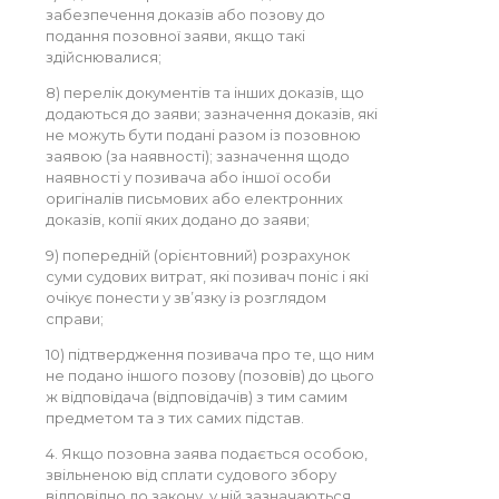
забезпечення доказів або позову до
подання позовної заяви, якщо такі
здійснювалися;
8) перелік документів та інших доказів, що
додаються до заяви; зазначення доказів, які
не можуть бути подані разом із позовною
заявою (за наявності); зазначення щодо
наявності у позивача або іншої особи
оригіналів письмових або електронних
доказів, копії яких додано до заяви;
9) попередній (орієнтовний) розрахунок
суми судових витрат, які позивач поніс і які
очікує понести у зв’язку із розглядом
справи;
10) підтвердження позивача про те, що ним
не подано іншого позову (позовів) до цього
ж відповідача (відповідачів) з тим самим
предметом та з тих самих підстав.
4. Якщо позовна заява подається особою,
звільненою від сплати судового збору
відповідно до закону, у ній зазначаються