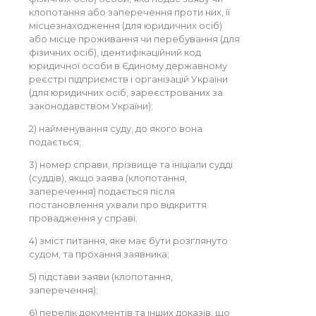
клопотання або заперечення проти них, її
місцезнаходження (для юридичних осіб)
або місце проживання чи перебування (для
фізичних осіб), ідентифікаційний код
юридичної особи в Єдиному державному
реєстрі підприємств і організацій України
(для юридичних осіб, зареєстрованих за
законодавством України);
2) найменування суду, до якого вона
подається;
3) номер справи, прізвище та ініціали судді
(суддів), якщо заява (клопотання,
заперечення) подається після
постановлення ухвали про відкриття
провадження у справі;
4) зміст питання, яке має бути розглянуто
судом, та прохання заявника;
5) підстави заяви (клопотання,
заперечення);
6) перелік документів та інших доказів, що