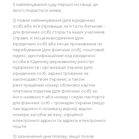
1) найменування суду першої інстанції, до
якого подається заява;
2) повне найменування (для юридичних
осіб) або ім’я (прізвище, ім’я та по батькові –
для фізичних осіб) сторін та інших учасників
справи, їх місцезнаходження (для
юридичних осіб) або місце проживання чи
перебування (для фізичних осіб), поштовий
індекс, ідентифікаційний код юридичної
особи в Єдиному державному реєстрі
підприємств і організацій України (для
юридичних осіб, зареєстрованих за
законодавством України), а також
реєстраційний номер облікової картки
платника податків (для фізичних осіб) за
його наявності або номер і серію паспорта
для фізичних осіб – громадян України (якщо
такі відомості позивачу відомі), відомі
номери засобів зв’язку, офіційної
електронної адреси та адреси електронної
пошти;
3) зазначення ціни позову, якщо позов