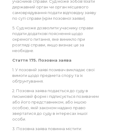
учасників справи. Суд може зобов’язати
державний орган чи орган місцевого
самоврядування подати відповідну заяву
по суті справи (крім позовної заяви).
5. Суд може дозволити учаснику справи
подати додаткові пояснення щодо
окремого питання, яке виникло при
розгляді справи, якщо визнає це за
необхідне.
Стаття 175. Позовна заява
1. У позовній заяві позивач викладає свої
вимоги щодо предмета спору та їх
обґрунтування.
2. Позовна заява подається до суду в
письмовій формі і підписується позивачем
або його представником, або іншою
особою, якій законом надано право
звертатися до суду в інтересах іншої
особи.
3. Позовна заява повинна містити: