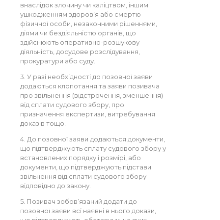
внаслідок злочину чи каліцтвом, іншим
ушкодженням здоров’я або смертю
фізичної особи, незаконними рішеннями,
діями чи бездіяльністю органів, що
здійснюють оперативно-розшукову
діяльність, досудове розслідування,
прокуратури або суду.
3. У разі необхідності до позовної заяви
додаються клопотання та заяви позивача
про звільнення (відстрочення, зменшення)
від сплати судового збору, про
призначення експертизи, витребування
доказів тощо.
4. До позовної заяви додаються документи,
що підтверджують сплату судового збору у
встановлених порядку і розмірі, або
документи, що підтверджують підстави
звільнення від сплати судового збору
відповідно до закону.
5. Позивач зобов’язаний додати до
позовної заяви всі наявні в нього докази,