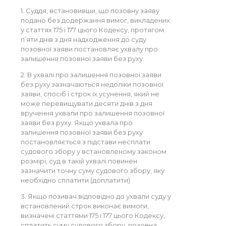
1. Суддя, встановивши, що позовну заяву
подано без додержання вимог, викладених
у статтях 175 і 177 цього Кодексу, протягом
п’яти днів з дня надходження до суду
позовної заяви постановляє ухвалу про
залишення позовної заяви без руху.
2. В ухвалі про залишення позовної заяви
без руху зазначаються недоліки позовної
заяви, спосіб і строк їх усунення, який не
може перевищувати десяти днів з дня
вручення ухвали про залишення позовної
заяви без руху. Якщо ухвала про
залишення позовної заяви без руху
постановляється з підстави несплати
судового збору у встановленому законом
розмірі, суд в такій ухвалі повинен
зазначити точну суму судового збору, яку
необхідно сплатити (доплатити).
3. Якщо позивач відповідно до ухвали суду у
встановлений строк виконає вимоги,
визначені статтями 175 і 177 цього Кодексу,
сплатить суму судового збору, позовна