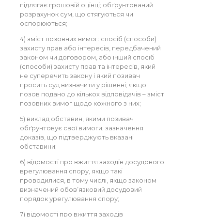
підлягає грошовій оцінці; обґрунтований
розрахунок сум, що стягуються чи
оспорюються;
4) зміст позовних вимог: спосіб (способи)
захисту прав або інтересів, передбачений
законом чи договором, або інший спосіб
(способи) захисту прав та інтересів, який
не суперечить закону і який позивач
просить суд визначити у рішенні; якщо
позов подано до кількох відповідачів – зміст
позовних вимог щодо кожного з них;
5) виклад обставин, якими позивач
обґрунтовує свої вимоги; зазначення
доказів, що підтверджують вказані
обставини;
6) відомості про вжиття заходів досудового
врегулювання спору, якщо такі
проводилися, в тому числі, якщо законом
визначений обов’язковий досудовий
порядок урегулювання спору;
7) відомості про вжиття заходів