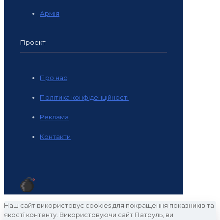
Армія
Проект
Про нас
Політика конфіденційності
Реклама
Контакти
Наш сайт використовує cookies для покращення показників та
якості контенту. Використовуючи сайт Патруль, ви