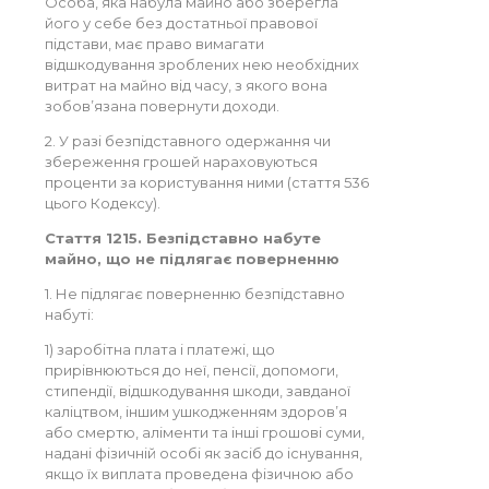
Особа, яка набула майно або зберегла
його у себе без достатньої правової
підстави, має право вимагати
відшкодування зроблених нею необхідних
витрат на майно від часу, з якого вона
зобов’язана повернути доходи.
2. У разі безпідставного одержання чи
збереження грошей нараховуються
проценти за користування ними (стаття 536
цього Кодексу).
Стаття 1215. Безпідставно набуте
майно, що не підлягає поверненню
1. Не підлягає поверненню безпідставно
набуті:
1) заробітна плата і платежі, що
прирівнюються до неї, пенсії, допомоги,
стипендії, відшкодування шкоди, завданої
каліцтвом, іншим ушкодженням здоров’я
або смертю, аліменти та інші грошові суми,
надані фізичній особі як засіб до існування,
якщо їх виплата проведена фізичною або