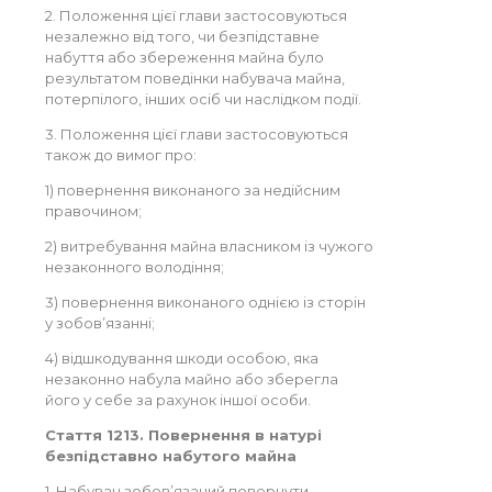
2. Положення цієї глави застосовуються
незалежно від того, чи безпідставне
набуття або збереження майна було
результатом поведінки набувача майна,
потерпілого, інших осіб чи наслідком події.
3. Положення цієї глави застосовуються
також до вимог про:
1) повернення виконаного за недійсним
правочином;
2) витребування майна власником із чужого
незаконного володіння;
3) повернення виконаного однією із сторін
у зобов’язанні;
4) відшкодування шкоди особою, яка
незаконно набула майно або зберегла
його у себе за рахунок іншої особи.
Стаття 1213. Повернення в натурі
безпідставно набутого майна
1. Набувач зобов’язаний повернути