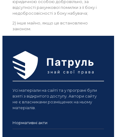
юридичною особою добровільно, за
відсутності рахункової помилки з її боку і
недобросовісності з боку набувача;
2) інше майно, якщо це встановлено
законом.
Усі матеріали на сайті та у програмі були
взяті з відкритого доступу. Автори сайту
не є власниками розміщених на ньому
матеріалів.
Нормативні акти