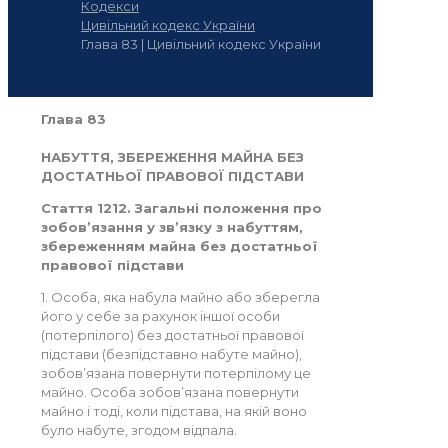
Кодекси
Цивільний кодекс України
Глава 83 | Цивільний кодекс України
Глава 83
НАБУТТЯ, ЗБЕРЕЖЕННЯ МАЙНА БЕЗ
ДОСТАТНЬОЇ ПРАВОВОЇ ПІДСТАВИ
Стаття 1212. Загальні положення про
зобов’язання у зв’язку з набуттям,
збереженням майна без достатньої
правової підстави
1. Особа, яка набула майно або зберегла
його у себе за рахунок іншої особи
(потерпілого) без достатньої правової
підстави (безпідставно набуте майно),
зобов’язана повернути потерпілому це
майно. Особа зобов’язана повернути
майно і тоді, коли підстава, на якій воно
було набуте, згодом відпала.