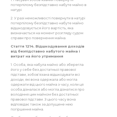
потерпілому безпідставно набуте майно в
натурі.
2. У разі неможливості повернути в натурі
потерпілому безпідставно набуте майно
відшкодовується його вартість, яка
визначається на момент розгляду судом
справи про повернення майна.
Стаття 1214. Відшкодування доходів
від безпідставно набутого майна і
витрат на його утримання
1. Особа, яка набула майно або зберегла
його у себе без достатньої правової
підстави, зобов’язана відшкодувати всі
доходи, які вона одержала або могла
одержати від цього майна з часу, коли ця
особа дізналася або могла дізнатися про
володіння цим майном без достатньої
правової підстави. З цього часу вона
відповідає також за допущене нею
погіршення майна.