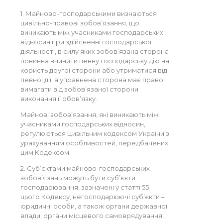
1. Майново-господарськими визнаються
цивільно-правові зобов’язання, що
виникають між учасниками господарських
відносин при здійсненні господарської
діяльності, в силу яких зобов’язана сторона
повинна вчинити певну господарську дію на
користь другої сторони або утриматися від
певної дії, а управнена сторона має право
вимагати від зобов’язаної сторони
виконання її обов’язку.
Майнові зобов’язання, які виникають між
учасниками господарських відносин,
регулюються Цивільним кодексом України з
урахуванням особливостей, передбачених
цим Кодексом.
2. Суб’єктами майново-господарських
зобов’язань можуть бути суб’єкти
господарювання, зазначені у статті 55
цього Кодексу, негосподарюючі суб’єкти –
юридичні особи, а також органи державної
влади, органи місцевого самоврядування,