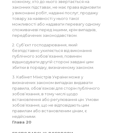
кожному, хто до нього звертається на
законних підставах, не має права відмовити
у виконанні робіт, наданні послуг, продажу
товару за наявності у нього такої
можливості або надавати перевагу одному
споживачеві перед іншими, крім випадків,
передбачених законодавством.
2. Суб’єкт господарювання, який
безпідставно ухиляється від виконання
публічного зобов’язання, повинен
відшкодувати другій стороні завдані цим
збитки в порядку, визначеному законом.
3. Кабінет Міністрів України може у
визначених законом випадках видавати
правила, обов’язкові для сторін публічного
зобов’язання, в тому числі щодо
встановлення або регулювання цін. Умови
зобов’язання, що не відповідають цим
правилам або встановленим цінам, є
недійсними.
Глава 20