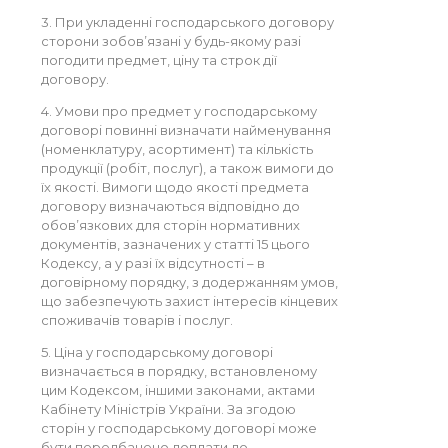
3. При укладенні господарського договору
сторони зобов’язані у будь-якому разі
погодити предмет, ціну та строк дії
договору.
4. Умови про предмет у господарському
договорі повинні визначати найменування
(номенклатуру, асортимент) та кількість
продукції (робіт, послуг), а також вимоги до
їх якості. Вимоги щодо якості предмета
договору визначаються відповідно до
обов’язкових для сторін нормативних
документів, зазначених у статті 15 цього
Кодексу, а у разі їх відсутності – в
договірному порядку, з додержанням умов,
що забезпечують захист інтересів кінцевих
споживачів товарів і послуг.
5. Ціна у господарському договорі
визначається в порядку, встановленому
цим Кодексом, іншими законами, актами
Кабінету Міністрів України. За згодою
сторін у господарському договорі може
бути передбачено доплати до