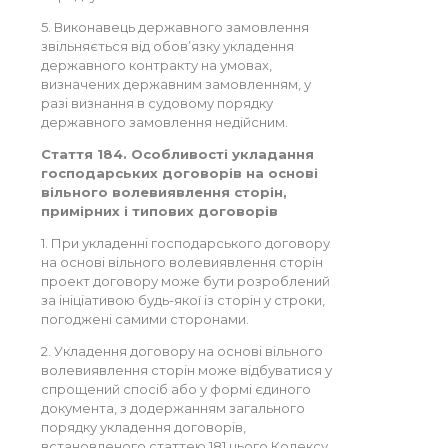
5. Виконавець державного замовлення
звільняється від обов’язку укладення
державного контракту на умовах,
визначених державним замовленням, у
разі визнання в судовому порядку
державного замовлення недійсним.
Стаття 184. Особливості укладання
господарських договорів на основі
вільного волевиявлення сторін,
примірних і типових договорів
1. При укладенні господарського договору
на основі вільного волевиявлення сторін
проект договору може бути розроблений
за ініціативою будь-якої із сторін у строки,
погоджені самими сторонами.
2. Укладення договору на основі вільного
волевиявлення сторін може відбуватися у
спрощений спосіб або у формі єдиного
документа, з додержанням загального
порядку укладення договорів,
встановленого статтею 181 цього Кодексу.