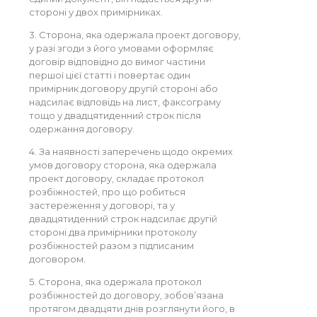
стороні у двох примірниках.
3. Сторона, яка одержала проект договору,
у разі згоди з його умовами оформляє
договір відповідно до вимог частини
першої цієї статті і повертає один
примірник договору другій стороні або
надсилає відповідь на лист, факсограму
тощо у двадцятиденний строк після
одержання договору.
4. За наявності заперечень щодо окремих
умов договору сторона, яка одержала
проект договору, складає протокол
розбіжностей, про що робиться
застереження у договорі, та у
двадцятиденний строк надсилає другій
стороні два примірники протоколу
розбіжностей разом з підписаним
договором.
5. Сторона, яка одержала протокол
розбіжностей до договору, зобов’язана
протягом двадцяти днів розглянути його, в