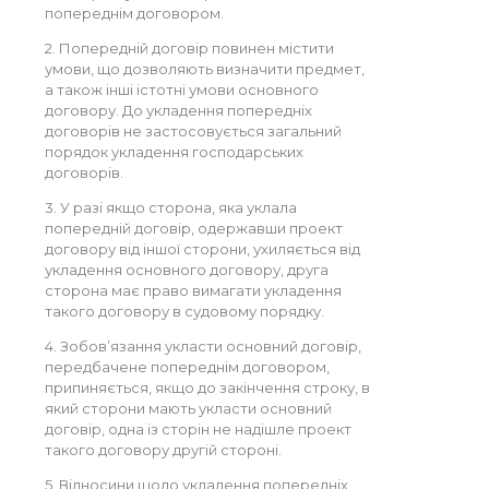
попереднім договором.
2. Попередній договір повинен містити
умови, що дозволяють визначити предмет,
а також інші істотні умови основного
договору. До укладення попередніх
договорів не застосовується загальний
порядок укладення господарських
договорів.
3. У разі якщо сторона, яка уклала
попередній договір, одержавши проект
договору від іншої сторони, ухиляється від
укладення основного договору, друга
сторона має право вимагати укладення
такого договору в судовому порядку.
4. Зобов’язання укласти основний договір,
передбачене попереднім договором,
припиняється, якщо до закінчення строку, в
який сторони мають укласти основний
договір, одна із сторін не надішле проект
такого договору другій стороні.
5. Відносини щодо укладення попередніх