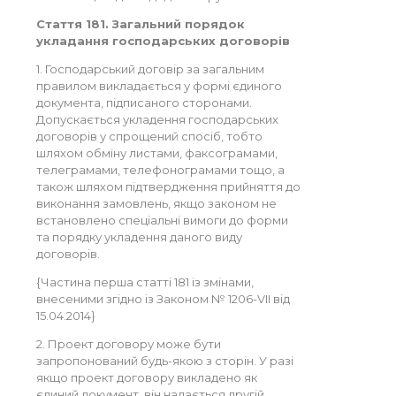
Стаття 181. Загальний порядок
укладання господарських договорів
1. Господарський договір за загальним
правилом викладається у формі єдиного
документа, підписаного сторонами.
Допускається укладення господарських
договорів у спрощений спосіб, тобто
шляхом обміну листами, факсограмами,
телеграмами, телефонограмами тощо, а
також шляхом підтвердження прийняття до
виконання замовлень, якщо законом не
встановлено спеціальні вимоги до форми
та порядку укладення даного виду
договорів.
{Частина перша статті 181 із змінами,
внесеними згідно із Законом № 1206-VII від
15.04.2014}
2. Проект договору може бути
запропонований будь-якою з сторін. У разі
якщо проект договору викладено як
єдиний документ, він надається другій