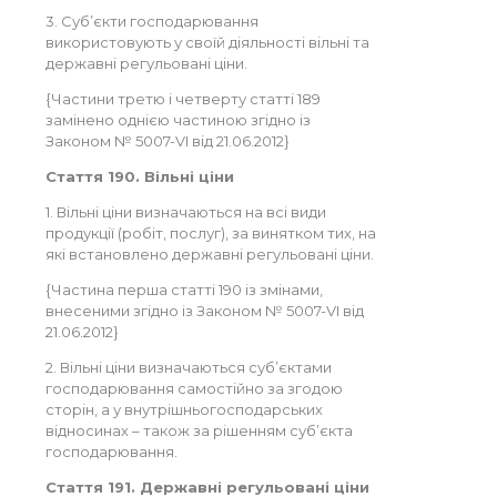
3. Суб’єкти господарювання
використовують у своїй діяльності вільні та
державні регульовані ціни.
{Частини третю і четверту статті 189
замінено однією частиною згідно із
Законом № 5007-VI від 21.06.2012}
Стаття 190. Вільні ціни
1. Вільні ціни визначаються на всі види
продукції (робіт, послуг), за винятком тих, на
які встановлено державні регульовані ціни.
{Частина перша статті 190 із змінами,
внесеними згідно із Законом № 5007-VI від
21.06.2012}
2. Вільні ціни визначаються суб’єктами
господарювання самостійно за згодою
сторін, а у внутрішньогосподарських
відносинах – також за рішенням суб’єкта
господарювання.
Стаття 191. Державні регульовані ціни