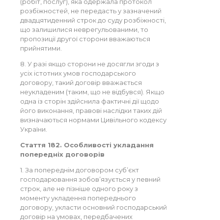
(робіт, послуг), яка одержала протокол
розбіжностей, не передасть у зазначений
двадцятиденний строк до суду розбіжності,
що залишилися неврегульованими, то
пропозиції другої сторони вважаються
прийнятими.
8. У разі якщо сторони не досягли згоди з
усіх істотних умов господарського
договору, такий договір вважається
неукладеним (таким, що не відбувся). Якщо
одна із сторін здійснила фактичні дії щодо
його виконання, правові наслідки таких дій
визначаються нормами Цивільного кодексу
України.
Стаття 182. Особливості укладання
попередніх договорів
1. За попереднім договором суб’єкт
господарювання зобов’язується у певний
строк, але не пізніше одного року з
моменту укладення попереднього
договору, укласти основний господарський
договір на умовах, передбачених