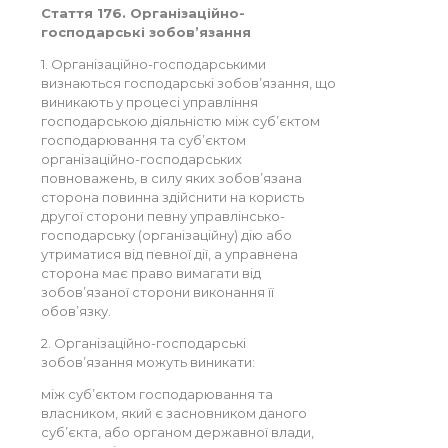
Стаття 176. Організаційно-
господарські зобов’язання
1. Організаційно-господарськими
визнаються господарські зобов’язання, що
виникають у процесі управління
господарською діяльністю між суб’єктом
господарювання та суб’єктом
організаційно-господарських
повноважень, в силу яких зобов’язана
сторона повинна здійснити на користь
другої сторони певну управлінсько-
господарську (організаційну) дію або
утриматися від певної дії, а управнена
сторона має право вимагати від
зобов’язаної сторони виконання її
обов’язку.
2. Організаційно-господарські
зобов’язання можуть виникати:
між суб’єктом господарювання та
власником, який є засновником даного
суб’єкта, або органом державної влади,