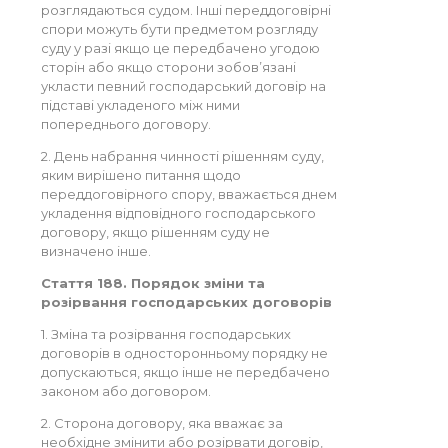
розглядаються судом. Інші переддоговірні
спори можуть бути предметом розгляду
суду у разі якщо це передбачено угодою
сторін або якщо сторони зобов’язані
укласти певний господарський договір на
підставі укладеного між ними
попереднього договору.
2. День набрання чинності рішенням суду,
яким вирішено питання щодо
переддоговірного спору, вважається днем
укладення відповідного господарського
договору, якщо рішенням суду не
визначено інше.
Стаття 188. Порядок зміни та
розірвання господарських договорів
1. Зміна та розірвання господарських
договорів в односторонньому порядку не
допускаються, якщо інше не передбачено
законом або договором.
2. Сторона договору, яка вважає за
необхідне змінити або розірвати договір,