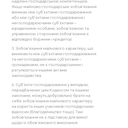
наділені господарською компетенцією.
Якщо майново-господарське зобов’язання
виникає між суб’єктами господарювання
або між суб’єктами господарювання і
негосподарюючими суб’єктами –
юридичними особами, зобов’язаною та
управненою сторонами зобов’язання є
відповідно боржник і кредитор.
3. Зобов’язання майнового характеру, що
виникають між суб’єктами господарювання
та негосподарюючими суб’єктами –
громадянами, не є господарськими і
регулюються іншими актами
законодавства.
4. Суб’єкти господарювання у випадках,
передбачених цим Кодексом та іншими
законами, можуть добровільно брати на
себе зобов’язання майнового характеру
на користь інших учасників господарських
відносин (благодійництво тощо). Такі
зобов’язання не є підставою для вимог
щодо їх обов’язкового виконання.