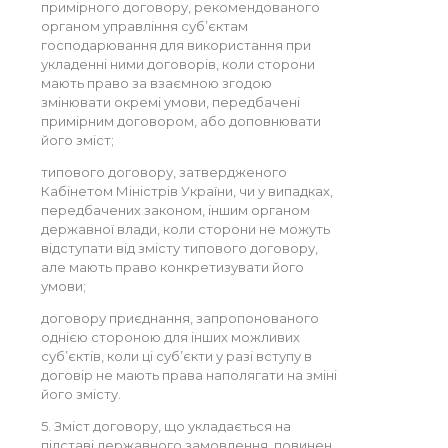
примірного договору, рекомендованого
органом управління суб’єктам
господарювання для використання при
укладенні ними договорів, коли сторони
мають право за взаємною згодою
змінювати окремі умови, передбачені
примірним договором, або доповнювати
його зміст;
типового договору, затвердженого
Кабінетом Міністрів України, чи у випадках,
передбачених законом, іншим органом
державної влади, коли сторони не можуть
відступати від змісту типового договору,
але мають право конкретизувати його
умови;
договору приєднання, запропонованого
однією стороною для інших можливих
суб’єктів, коли ці суб’єкти у разі вступу в
договір не мають права наполягати на зміні
його змісту.
5. Зміст договору, що укладається на
підставі державного замовлення, повинен