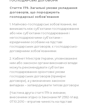
ГОСПОДАРСЬКІ ДОГОВОРИ
Стаття 179. Загальні умови укладання
договорів, що породжують
господарські зобов’язання
1. Майново-господарські зобов’язання, які
виникають між суб’єктами господарювання
або між суб’єктами господарювання і
негосподарюючими суб’єктами –
юридичними особами на підставі
господарських договорів, є господарсько-
договірними зобов’язаннями.
2. Кабінет Міністрів України, уповноважені
ним або законом органи виконавчої влади
можуть рекомендувати суб’єктам
господарювання орієнтовні умови
господарських договорів (примірні
договори), а у визначених законом
випадках – затверджувати типові договори.
{Частина друга статті 179 із змінами,
внесеними згідно із Законами № 2592-VI від
07.10.2010 – втратив чинність на підставі