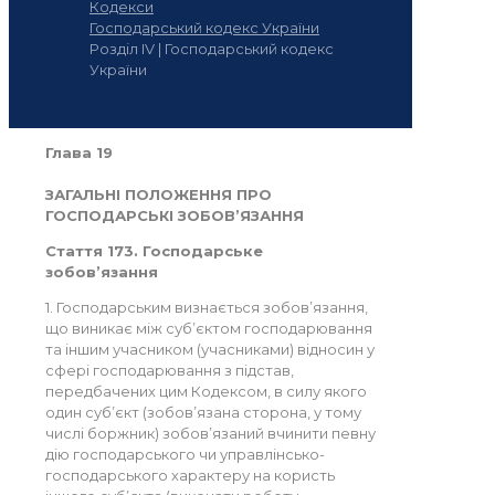
Кодекси
Господарський кодекс України
Розділ IV | Господарський кодекс
України
Глава 19
ЗАГАЛЬНІ ПОЛОЖЕННЯ ПРО
ГОСПОДАРСЬКІ ЗОБОВ’ЯЗАННЯ
Стаття 173. Господарське
зобов’язання
1. Господарським визнається зобов’язання,
що виникає між суб’єктом господарювання
та іншим учасником (учасниками) відносин у
сфері господарювання з підстав,
передбачених цим Кодексом, в силу якого
один суб’єкт (зобов’язана сторона, у тому
числі боржник) зобов’язаний вчинити певну
дію господарського чи управлінсько-
господарського характеру на користь