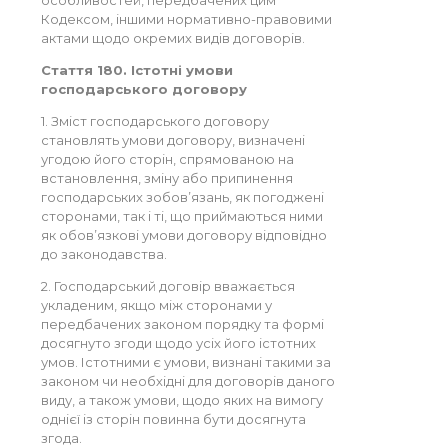
особливостей, передбачених цим
Кодексом, іншими нормативно-правовими
актами щодо окремих видів договорів.
Стаття 180. Істотні умови
господарського договору
1. Зміст господарського договору
становлять умови договору, визначені
угодою його сторін, спрямованою на
встановлення, зміну або припинення
господарських зобов’язань, як погоджені
сторонами, так і ті, що приймаються ними
як обов’язкові умови договору відповідно
до законодавства.
2. Господарський договір вважається
укладеним, якщо між сторонами у
передбачених законом порядку та формі
досягнуто згоди щодо усіх його істотних
умов. Істотними є умови, визнані такими за
законом чи необхідні для договорів даного
виду, а також умови, щодо яких на вимогу
однієї із сторін повинна бути досягнута
згода.