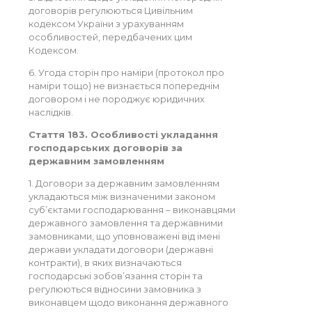
договорів регулюються Цивільним
кодексом України з урахуванням
особливостей, передбачених цим
Кодексом.
6. Угода сторін про наміри (протокол про
наміри тощо) не визнається попереднім
договором і не породжує юридичних
наслідків.
Стаття 183. Особливості укладання
господарських договорів за
державним замовленням
1. Договори за державним замовленням
укладаються між визначеними законом
суб’єктами господарювання – виконавцями
державного замовлення та державними
замовниками, що уповноважені від імені
держави укладати договори (державні
контракти), в яких визначаються
господарські зобов’язання сторін та
регулюються відносини замовника з
виконавцем щодо виконання державного