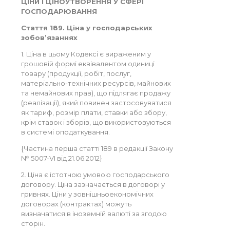
ЦІНИ І ЦІНОУТВОРЕННЯ У СФЕРІ
ГОСПОДАРЮВАННЯ
Стаття 189. Ціна у господарських
зобов’язаннях
1. Ціна в цьому Кодексі є вираженим у
грошовій формі еквівалентом одиниці
товару (продукції, робіт, послуг,
матеріально-технічних ресурсів, майнових
та немайнових прав), що підлягає продажу
(реалізації), який повинен застосовуватися
як тариф, розмір плати, ставки або збору,
крім ставок і зборів, що використовуються
в системі оподаткування.
{Частина перша статті 189 в редакції Закону
№ 5007-VI від 21.06.2012}
2. Ціна є істотною умовою господарського
договору. Ціна зазначається в договорі у
гривнях. Ціни у зовнішньоекономічних
договорах (контрактах) можуть
визначатися в іноземній валюті за згодою
сторін.