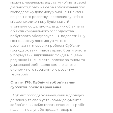
можуть, незалежно від статутної мети своєї
діяльності, брати на себе зобов’язання про
господарську допомогу у вирішенні питань
соціального розвитку населених пунктів їх
місцезнаходження, у будівництві й
утриманні соціально-культурних об’єктів та
об’єктів комунального господарства і
побутового обслуговування, подавати іншу
господарську допомогу з метою
розв’язання місцевих проблем. Суб’єкти
господарювання мають право брати участь
у формуванні відповідних фондів місцевих
рад, якщо інше не встановлено законом, та
у виконанні робіт щодо комплексного
економічного і соціального розвитку
територій.
Стаття 178. Публічні зобов’язання
суб’єктів господарювання
1. Суб’єкт господарювання, який відповідно
до закону та своїх установчих документів
зобов’язаний здійснювати виконання робіт,
надання послуг або продаж товарів