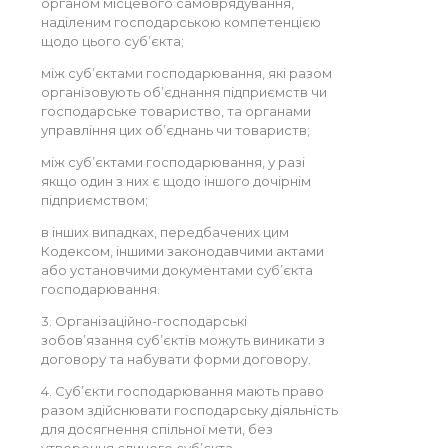
органом місцевого самоврядування,
наділеним господарською компетенцією
щодо цього суб’єкта;
між суб’єктами господарювання, які разом
організовують об’єднання підприємств чи
господарське товариство, та органами
управління цих об’єднань чи товариств;
між суб’єктами господарювання, у разі
якщо один з них є щодо іншого дочірнім
підприємством;
в інших випадках, передбачених цим
Кодексом, іншими законодавчими актами
або установчими документами суб’єкта
господарювання.
3. Організаційно-господарські
зобов’язання суб’єктів можуть виникати з
договору та набувати форми договору.
4. Суб’єкти господарювання мають право
разом здійснювати господарську діяльність
для досягнення спільної мети, без