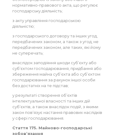
нормативно-правового акта, що регулює
господарську діяльність;
з акту управління господарською
діяльністю;
з господарського договору та інших угод,
передбачених законом, а також з угод, не
передбачених законом, але таких, які йому
не суперечать;
внаслідок заподіяння шкоди суб’єкту або
суб’єктом господарювання, придбання або
збереження майна суб’єкта або суб’єктом
господарювання за рахунок іншої особи
без достатніх на те підстав;
у результаті створення об’єктів
інтелектуальної власності та інших дій
суб’єктів, а також внаслідок подій, з якими
закон пов’язує настання правових наслідків
у сфері господарювання.
Стаття 175. Майново-господарські
зобов’язання