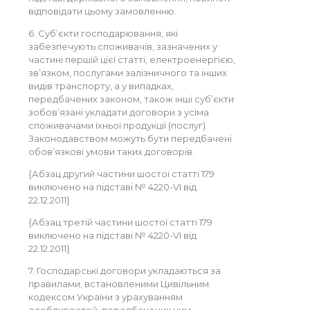
відповідати цьому замовленню.
6. Суб’єкти господарювання, які
забезпечують споживачів, зазначених у
частині першій цієї статті, електроенергією,
зв’язком, послугами залізничного та інших
видів транспорту, а у випадках,
передбачених законом, також інші суб’єкти
зобов’язані укладати договори з усіма
споживачами їхньої продукції (послуг).
Законодавством можуть бути передбачені
обов’язкові умови таких договорів.
{Абзац другий частини шостої статті 179
виключено на підставі № 4220-VI від
22.12.2011}
{Абзац третій частини шостої статті 179
виключено на підставі № 4220-VI від
22.12.2011}
7. Господарські договори укладаються за
правилами, встановленими Цивільним
кодексом України з урахуванням