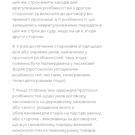
цей же строк вжити заходів для
врегулювання розбіжностей з другою
стороною та включити до договору всі
прийняті пропозиції, а ті розбіжності, що
залишились неврегульованими, передати в
цей же строк до суду, якщо на це є згода
другої сторони.
6. У разі досягнення сторонами згоди щодо
всіх або окремих умов, зазначених у
протоколі розбіжностей, така згода
повинна бути підтверджена у письмовій
формі (протоколом узгодження
розбіжностей, листами, телеграмами,
телетайпограмами тощо).
7. Якщо сторона, яка одержала протокол
розбіжностей щодо умов договору,
заснованого на державному замовленні
або такого, укладення якого є
обов’язковим для сторін на підставі закону,
або сторона – виконавець за договором,
що в установленому порядку визнаний
монополістом на певному ринку товарів