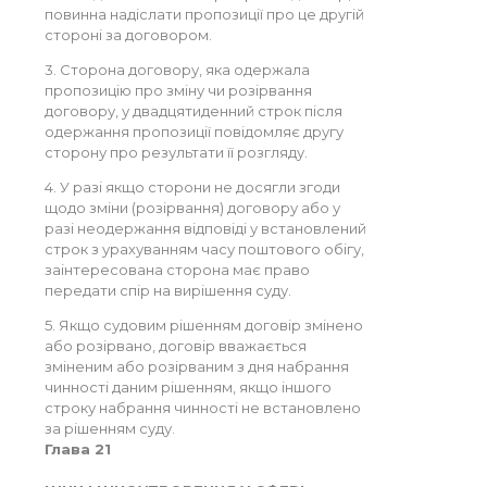
повинна надіслати пропозиції про це другій
стороні за договором.
3. Сторона договору, яка одержала
пропозицію про зміну чи розірвання
договору, у двадцятиденний строк після
одержання пропозиції повідомляє другу
сторону про результати її розгляду.
4. У разі якщо сторони не досягли згоди
щодо зміни (розірвання) договору або у
разі неодержання відповіді у встановлений
строк з урахуванням часу поштового обігу,
заінтересована сторона має право
передати спір на вирішення суду.
5. Якщо судовим рішенням договір змінено
або розірвано, договір вважається
зміненим або розірваним з дня набрання
чинності даним рішенням, якщо іншого
строку набрання чинності не встановлено
за рішенням суду.
Глава 21