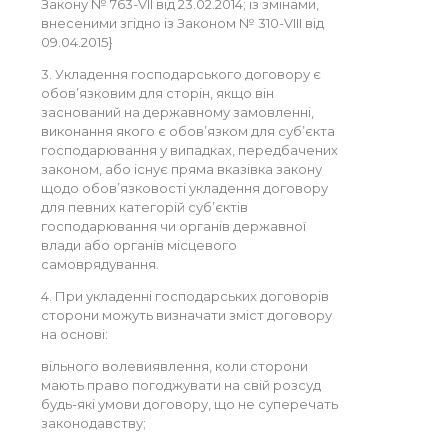
Закону № 763-VII від 23.02.2014; із змінами,
внесеними згідно із Законом № 310-VIII від
09.04.2015}
3. Укладення господарського договору є
обов’язковим для сторін, якщо він
заснований на державному замовленні,
виконання якого є обов’язком для суб’єкта
господарювання у випадках, передбачених
законом, або існує пряма вказівка закону
щодо обов’язковості укладення договору
для певних категорій суб’єктів
господарювання чи органів державної
влади або органів місцевого
самоврядування.
4. При укладенні господарських договорів
сторони можуть визначати зміст договору
на основі:
вільного волевиявлення, коли сторони
мають право погоджувати на свій розсуд
будь-які умови договору, що не суперечать
законодавству;