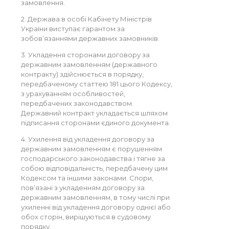
замовлення.
2. Держава в особі Кабінету Міністрів
України виступає гарантом за
зобов’язаннями державних замовників.
3. Укладення сторонами договору за
державним замовленням (державного
контракту) здійснюється в порядку,
передбаченому статтею 181 цього Кодексу,
з урахуванням особливостей,
передбачених законодавством.
Державний контракт укладається шляхом
підписання сторонами єдиного документа.
4. Ухилення від укладення договору за
державним замовленням є порушенням
господарського законодавства і тягне за
собою відповідальність, передбачену цим
Кодексом та іншими законами. Спори,
пов’язані з укладенням договору за
державним замовленням, в тому числі при
ухиленні від укладення договору однієї або
обох сторін, вирішуються в судовому
порядку.