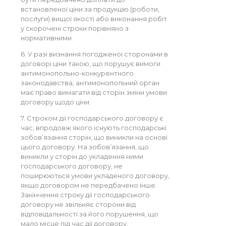
встановленої ціни за продукцію (роботи,
послуги) вищої якості або виконання робіт
у скорочені строки порівняно з
нормативними.
6. У разі визнання погодженої сторонами в
договорі ціни такою, що порушує вимоги
антимонопольно-конкурентного
законодавства, антимонопольний орган
має право вимагати від сторін зміни умови
договору щодо ціни.
7. Строком дії господарського договору є
час, впродовж якого існують господарські
зобов’язання сторін, що виникли на основі
цього договору. На зобов’язання, що
виникли у сторін до укладення ними
господарського договору, не
поширюються умови укладеного договору,
якщо договором не передбачено інше.
Закінчення строку дії господарського
договору не звільняє сторони від
відповідальності за його порушення, що
мало місце під час дії договору.