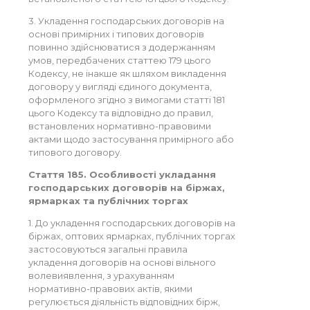
3. Укладення господарських договорів на
основі примірних і типових договорів
повинно здійснюватися з додержанням
умов, передбачених статтею 179 цього
Кодексу, не інакше як шляхом викладення
договору у вигляді єдиного документа,
оформленого згідно з вимогами статті 181
цього Кодексу та відповідно до правил,
встановлених нормативно-правовими
актами щодо застосування примірного або
типового договору.
Стаття 185. Особливості укладання
господарських договорів на біржах,
ярмарках та публічних торгах
1. До укладення господарських договорів на
біржах, оптових ярмарках, публічних торгах
застосовуються загальні правила
укладення договорів на основі вільного
волевиявлення, з урахуванням
нормативно-правових актів, якими
регулюється діяльність відповідних бірж,