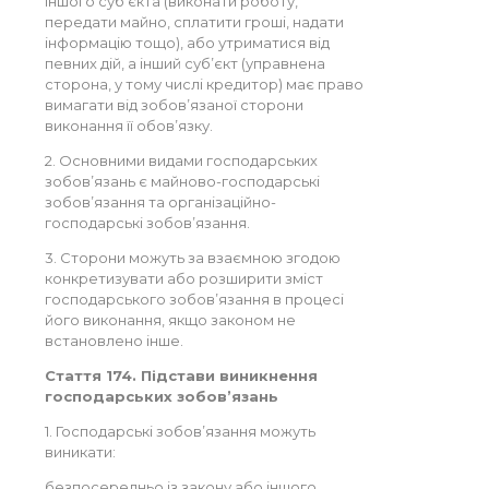
іншого суб’єкта (виконати роботу,
передати майно, сплатити гроші, надати
інформацію тощо), або утриматися від
певних дій, а інший суб’єкт (управнена
сторона, у тому числі кредитор) має право
вимагати від зобов’язаної сторони
виконання її обов’язку.
2. Основними видами господарських
зобов’язань є майново-господарські
зобов’язання та організаційно-
господарські зобов’язання.
3. Сторони можуть за взаємною згодою
конкретизувати або розширити зміст
господарського зобов’язання в процесі
його виконання, якщо законом не
встановлено інше.
Стаття 174. Підстави виникнення
господарських зобов’язань
1. Господарські зобов’язання можуть
виникати:
безпосередньо із закону або іншого