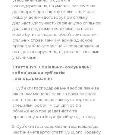
утворення єдиного суб’єкта
господарювання, на умовах, визначених
договором про спільну діяльність. У разі
якщо учасники договору про спільну
діяльність доручають керівництво спільною
діяльністю одному з учасників, на нього
може бути покладено обов’язок ведення
спільних справ. Такий учасник здійснює
організаційно-управлінські повноваження
на підставі доручення, підписаного іншими
учасниками.
Стаття 177. Соціально-комунальні
зобов’язання суб’єктів
господарювання
1. Суб’єкти господарювання зобов’язані за
рішенням місцевої ради за рахунок своїх
коштів відповідно до закону створювати
спеціальні робочі місця для осіб з
обмеженою працездатністю та
організовувати їх професійну підготовку.
2. Суб’єкти господарювання відповідно до
частини четвертої статті 175 цього Кодексу