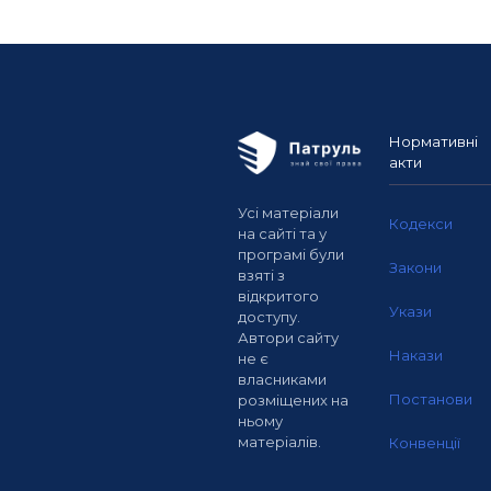
Нормативні
акти
Усі матеріали
Кодекси
на сайті та у
програмі були
Закони
взяті з
відкритого
Укази
доступу.
Автори сайту
Накази
не є
власниками
Постанови
розміщених на
ньому
матеріалів.
Конвенції