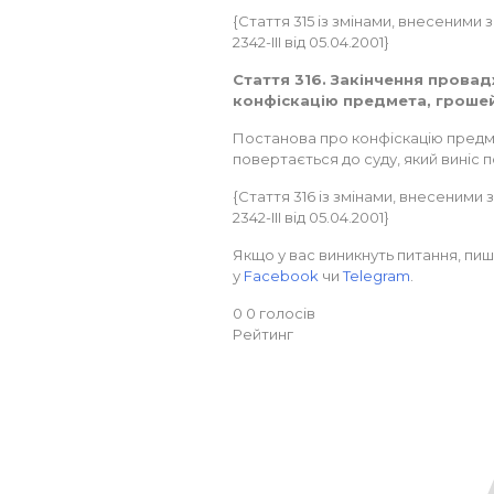
{Стаття 315 із змінами, внесеними зг
2342-III від 05.04.2001}
Стаття 316. Закінчення прова
конфіскацію предмета, гроше
Постанова про конфіскацію предме
повертається до суду, який виніс 
{Стаття 316 із змінами, внесеними зг
2342-III від 05.04.2001}
Якщо у вас виникнуть питання, пиш
у
Facebook
чи
Telegram
.
0
0
голосів
Рейтинг