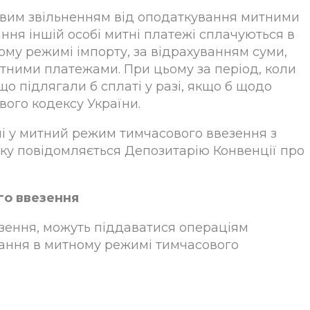
ковим звільненням від оподаткування митними
ання іншій особі митні платежі сплачуються в
ому режимі імпорту, за відрахуванням суми,
итними платежами. При цьому за період, коли
що підлягали б сплаті у разі, якщо б щодо
вого кодексу України.
ені у митний режим тимчасового ввезення з
ку повідомляється Депозитарію Конвенції про
го ввезення
езення, можуть піддаватися операціям
ування в митному режимі тимчасового