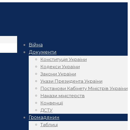
Війна
Документи
Конституція України
Кодекси України
Закони України
Укази Президента України
Постанови Кабінету Міністрів України
Накази міністерств
Конвенції
ДСТУ
Громадянин
Таблиці