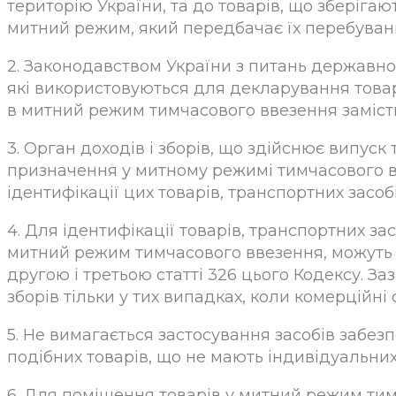
територію України, та до товарів, що зберіга
митний режим, який передбачає їх перебуван
2. Законодавством України з питань державно
які використовуються для декларування това
в митний режим тимчасового ввезення замість
3. Орган доходів і зборів, що здійснює випуск
призначення у митному режимі тимчасового в
ідентифікації цих товарів, транспортних засобі
4. Для ідентифікації товарів, транспортних з
митний режим тимчасового ввезення, можуть 
другою і третьою статті 326 цього Кодексу. За
зборів тільки у тих випадках, коли комерційні
5. Не вимагається застосування засобів забезп
подібних товарів, що не мають індивідуальних
6. Для поміщення товарів у митний режим тим