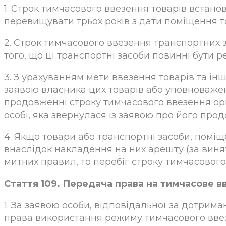
1. Строк тимчасового ввезення товарів встано
перевищувати трьох років з дати поміщення т
2. Строк тимчасового ввезення транспортних 
того, що ці транспортні засоби повинні бути р
3. З урахуванням мети ввезення товарів та і
заявою власника цих товарів або уповноважен
продовженні строку тимчасового ввезення орг
особі, яка звернулася із заявою про його про
4. Якщо товари або транспортні засоби, помі
внаслідок накладення на них арешту (за виня
митних правил, то перебіг строку тимчасового
Стаття 109. Передача права на тимчасове в
1. За заявою особи, відповідальної за дотрим
права використання режиму тимчасового ввезен