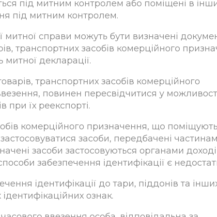
ються під митним контролем або поміщені в інш
ня під митним контролем.
ї митної справи можуть бути визначені докуме
рів, транспортних засобів комерційного призн
 митної декларації.
 товарів, транспортних засобів комерційного
везення, повинен пересвідчитися у можливост
в при їх реекспорті.
асобів комерційного призначення, що поміщують
застосовуватися засоби, передбачені частина
значені засоби застосовуються органами доході
 способи забезпечення ідентифікації є недостат
ечення ідентифікації до тари, піддонів та інши
 ідентифікаційних ознак.
часового ввезення особа, відповідальна за