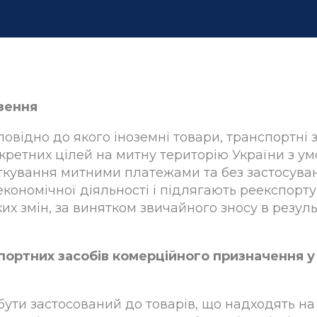
зення
повідно до якого іноземні товари, транспортні 
кретних цілей на митну територію України з у
ткування митними платежами та без застосува
ономічної діяльності і підлягають реекспорту
х змін, за винятком звичайного зносу в результ
спортних засобів комерційного призначення у
ути застосований до товарів, що надходять на