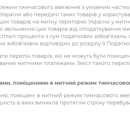
ий режим тимчасового ввезення з умовним част
 України або передачі таких товарів у користув
цих товарів на митну територію України у митн
го звільнення цих товарів від оподаткування м
сплаті проценти з сум податкових зобов’язань, 
 зобов’язань відповідно до розділу II Податко
ати перелік товарів, які не можуть бути поміщ
вання митними платежами. Зміст такого перелі
обами, поміщеними в митний режим тимчасово
ння, поміщені в митний режим тимчасового вв
ідність в яких виникла протягом строку переб