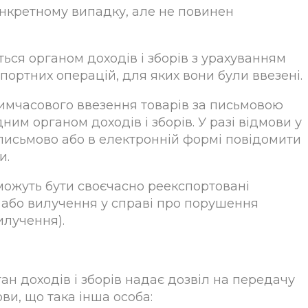
конкретному випадку, але не повинен
ься органом доходів і зборів з урахуванням
спортних операцій, для яких вони були ввезені.
тимчасового ввезення товарів за письмовою
м органом доходів і зборів. У разі відмови у
 письмово або в електронній формі повідомити
и.
можуть бути своєчасно реекспортовані
) або вилучення у справі про порушення
илучення).
ан доходів і зборів надає дозвіл на передачу
ви, що така інша особа: