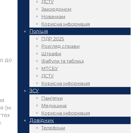
ДСТУ
Закордоном
Новачкам
Корисна інформація
Поліція
ПДР 2025
Розгляд справи
Штрафи
о до
Фабули та таблиці
МТСБУ
ДСТУ
Корисна інформація
ЗСУ
Пам’ятки
ня
Медицина
 (м.
Корисна інформація
ттях
Довідник
.
Телефони