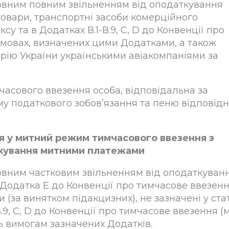
мовним повним звільненням від оподаткування
вари, транспортні засоби комерційного
су та в Додатках В.1-В.9, С, D до Конвенції про
а умовах, визначених цими Додатками, а також
торію України українськими авіакомпаніями за
часового ввезення особа, відповідальна за
у податкового зобов’язання та пеню відповідн
ся у митний режим тимчасового ввезення з
ткування митними платежами
мовним частковим звільненням від оподаткуван
одатка Е до Конвенції про тимчасове ввезення
 (за винятком підакцизних), не зазначені у ста
В.9, С, D до Конвенції про тимчасове ввезення (м
ють вимогам зазначених Додатків.