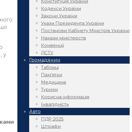
Конституція України
Кодекси України
Закони України
йного
Укази Президента України
 що
Постанови Кабінету Міністрів України
Накази міністерств
Конвенції
о
ДСТУ
, у
Громадянин
Таблиці
Пам’ятки
Медицина
Туризм
Корисна інформація
Інвалідність
Авто
ПДР 2025
ежами
Штрафи