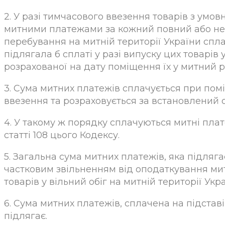
2. У разі тимчасового ввезення товарів з умо
митними платежами за кожний повний або не
перебування на митній території України спла
підлягала б сплаті у разі випуску цих товарів 
розрахованої на дату поміщення їх у митний 
3. Сума митних платежів сплачується при пом
ввезення та розраховується за встановлений о
4. У такому ж порядку сплачуються митні пла
статті 108 цього Кодексу.
5. Загальна сума митних платежів, яка підляг
частковим звільненням від оподаткування мит
товарів у вільний обіг на митній території У
6. Сума митних платежів, сплачена на підста
підлягає.