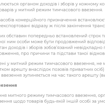
влюється органом доходів і зборів у кожному 
оварів у митний режим тимчасового ввезення.
засобів комерційного призначення встановлюєт
еекспортовані відразу ж після закінчення тран
нших обставин попередньо встановлений строк 
ої ним особи може бути продовжений відповідни
ан доходів і зборів зобов’язаний невідкладно
довження, про причини та підстави такої відмов
щені у митний режим тимчасового ввезення, не 
тком арешту внаслідок позовів приватних осіб
 ввезення зупиняється на час такого арешту (в
везення
ання митного режиму тимчасового ввезення, орг
ня щодо товарів будь-якій іншій особі за умо