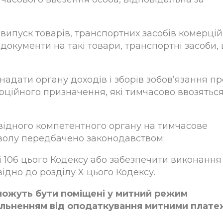
є випуск товарів, транспортних засобів комерці
документи на такі товари, транспортні засоби,
надати органу доходів і зборів зобов’язання пр
рційного призначення, які тимчасово ввозяться
повідного компетентного органу на тимчасове
зволу передбачено законодавством;
ті 106 цього Кодексу або забезпечити виконання
ідно до розділу X цього Кодексу.
і можуть бути поміщені у митний режим
ільненням від оподаткування митними плат