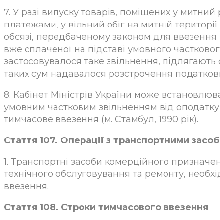
7. У разі випуску товарів, поміщених у митн
платежами, у вільний обіг на митній території
обсязі, передбаченому законом для ввезення 
вже сплаченої на підставі умовного частково
застосовувалося таке звільнення, підлягають 
таких сум надавалося розстрочення податкових
8. Кабінет Міністрів України може встановлюв
умовним частковим звільненням від оподатку
тимчасове ввезення (м. Стамбул, 1990 рік).
Стаття 107. Операції з транспортними зас
1. Транспортні засоби комерційного призначе
технічного обслуговування та ремонту, необх
ввезення.
Стаття 108. Строки тимчасового ввезення