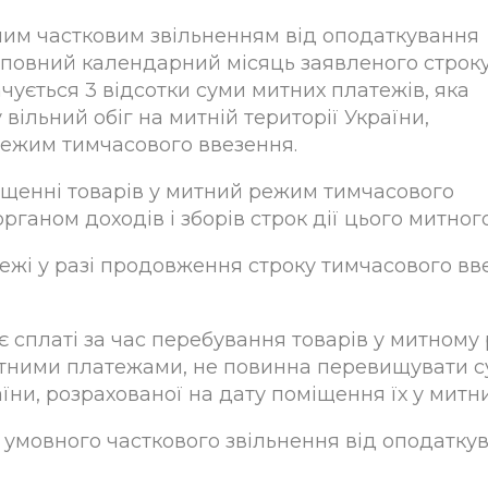
вним частковим звільненням від оподаткування
повний календарний місяць заявленого строк
чується 3 відсотки суми митних платежів, яка
у вільний обіг на митній території України,
режим тимчасового ввезення.
іщенні товарів у митний режим тимчасового
рганом доходів і зборів строк дії цього митног
тежі у разі продовження строку тимчасового вв
ає сплаті за час перебування товарів у митном
ними платежами, не повинна перевищувати суми
країни, розрахованої на дату поміщення їх у ми
ві умовного часткового звільнення від оподат