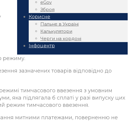
eGov
Зброя
у
Корисне
Пальне в Україні
Калькулятори
Черги на кордоні
Інфоцентр
о режиму.
езення зазначених товарів відповідно до
у режимі тимчасового ввезення з умовним
, яка підлягала б сплаті у разі випуску цих
тний режим тимчасового ввезення.
кування митними платежами, поверненню не