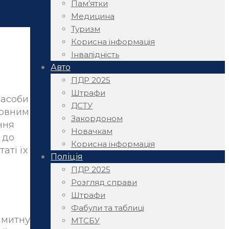
Пам’ятки
Медицина
Туризм
Корисна інформація
Інвалідність
Авто
ПДР 2025
Штрафи
засоби
ДСТУ
мовним
Закордоном
ння
Новачкам
 до
Корисна інформація
аті їх
Поліція
ПДР 2025
Розгляд справи
Штрафи
Фабули та таблиці
 митну
МТСБУ