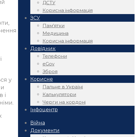
ий
ДСТУ
Корисна інформація
ЗСУ
нти,
Пам’ятки
ачення
Медицина
Корисна інформація
Довідник
Телефони
і
eGov
Зброя
Корисне
ся у
Пальне в Україні
ми
Калькулятори
в і
Черги на кордоні
німи.
Інфоцентр
х
Війна
Документи