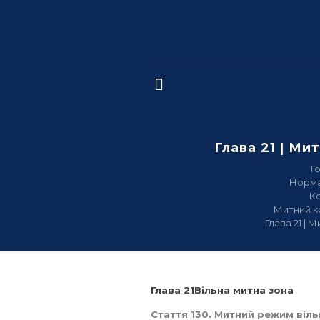
Глава 21 | Ми
Г
Норма
К
Митний к
Глава 21 | 
Глава 21Вільна митна зона
Стаття 130. Митний режим віль