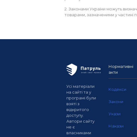
2. Законами України можуть визна
товарами, зазначеними у частині пе
Нормативні
акти
Усі матеріали
Кодекси
на сайті та у
програмі були
Закони
взяті з
відкритого
Укази
доступу.
Автори сайту
Накази
не є
власниками