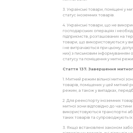
3. Українські товари, поміщені у м
статус іноземних товарів.
4. Українські товари, що не викор
господарських операціях і необхі
підприємств, розташованих на терит
товари, що використовуються у ви
і не витрачаються при цьому, допус
них) з письмовим інформуванням ор
статусу та поміщення у митні режи
Стаття 137. Завершення митно
1. Митний режим вільної митної з
товарів, поміщених у цей митний р
режим, а також у випадках, передб
2. Для реекспорту іноземних товар
митної зони відповідно до частини 
використовуються транспортні або
таких товарів та супроводжують їх
3. Якщо встановлені законом заб