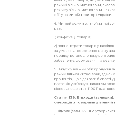
відповідних товарів, які діяли під
режимі вільної митної зони, скас
режиму вільної митної зони шляхом
обігу на митній території України.
4. Митний режим вільної митної зо
разі:
1) конфіскації товарів;
2) повної втрати товарів унаслідок
за умови підтвердження факту авар
порядку, встановленому централь
забезпечує формування та реалізу
5. Випуск у вільний обіг продуктів
режим вільної митної зони, здійсн
процентів, що підлягали б сплаті 
платежів у зв’язку з наданням роз
відповідно до статті 100 Податково
Стаття 138. Відходи (залишки)
операцій з товарами у вільній 
1. Відходи (залишки), що утворилис