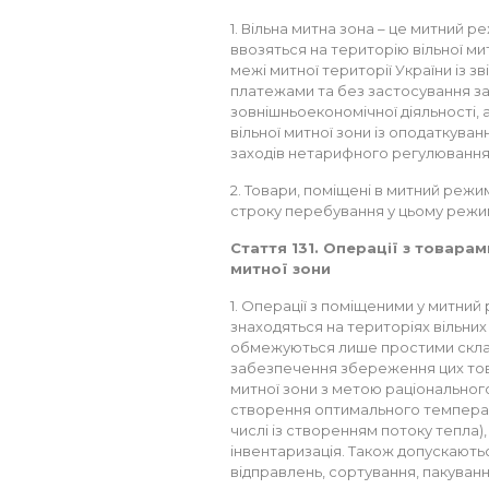
1. Вільна митна зона – це митний р
ввозяться на територію вільної митн
межі митної території України із 
платежами та без застосування з
зовнішньоекономічної діяльності, 
вільної митної зони із оподаткув
заходів нетарифного регулювання
2. Товари, поміщені в митний режим
строку перебування у цьому режи
Стаття 131. Операції з товара
митної зони
1. Операції з поміщеними у митний
знаходяться на територіях вільних
обмежуються лише простими скла
забезпечення збереження цих това
митної зони з метою раціональног
створення оптимального температ
числі із створенням потоку тепла), 
інвентаризація. Також допускають
відправлень, сортування, пакуван