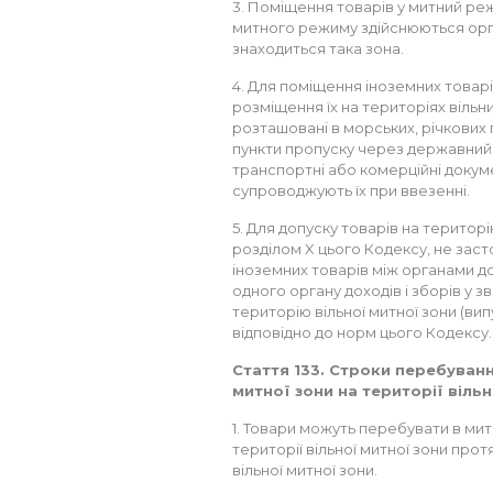
3. Поміщення товарів у митний реж
митного режиму здійснюються орган
знаходиться така зона.
4. Для поміщення іноземних товарі
розміщення їх на територіях вільн
розташовані в морських, річкових 
пункти пропуску через державний
транспортні або комерційні докумен
супроводжують їх при ввезенні.
5. Для допуску товарів на територі
розділом X цього Кодексу, не зас
іноземних товарів між органами до
одного органу доходів і зборів у зв
територію вільної митної зони (вип
відповідно до норм цього Кодексу.
Стаття 133. Строки перебуванн
митної зони на території вільн
1. Товари можуть перебувати в мит
території вільної митної зони прот
вільної митної зони.