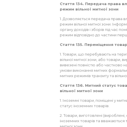
Стаття 134. Передача права вл
режим вільної митної зони
1. Дозволяється передача права вл
режим вільної митної зони. Інформ
органу доходів і зборів під час по
режим відповідно до частини першо
Стаття 135. Переміщення товар
1. Товари, що перебувають на терит
вільної митної зони, або товари, ви
вивезені повністю або частково на 
умови виконання митних формальн
митних режимів транзиту та вільної
Стаття 136. Митний статус тов
вільної митної зони
1. Іноземні товари, поміщені у мит
статус іноземних товарів.
2. Товари, виготовлені (вироблені, 
іноземних товарів та вважаються 
митної зони.