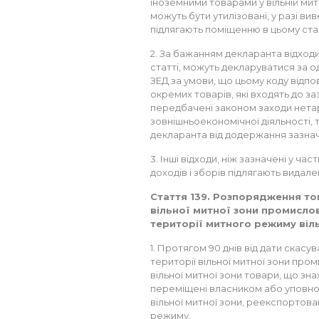
іноземними товарами у вільній митн
можуть бути утилізовані, у разі ви
підлягають поміщенню в цьому стан
2. За бажанням декларанта відходи 
статті, можуть декларуватися за о
ЗЕД за умови, що цьому коду відпо
окремих товарів, які входять до за
передбачені законом заходи нет
зовнішньоекономічної діяльності, 
декларанта від додержання зазнач
3. Інші відходи, ніж зазначені у час
доходів і зборів підлягають видал
Стаття 139. Розпорядження то
вільної митної зони промислово
території митного режиму віл
1. Протягом 90 днів від дати скасу
території вільної митної зони пр
вільної митної зони товари, що знах
переміщені власником або уповно
вільної митної зони, реекспортова
режиму.