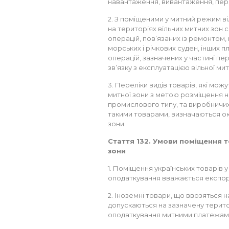
навантаження, вивантаження, перев
2. З поміщеними у митний режим ві
на територіях вільних митних зон 
операцій, пов’язаних із ремонтом,
морських і річкових суден, інших п
операцій, зазначених у частині перш
зв’язку з експлуатацією вільної мит
3. Переліки видів товарів, які мож
митної зони з метою розміщення на
промислового типу, та виробничих 
такими товарами, визначаються ок
зони.
Стаття 132. Умови поміщення т
зони
1. Поміщення українських товарів у
оподаткування вважається експор
2. Іноземні товари, що ввозяться н
допускаються на зазначену терито
оподаткування митними платежам