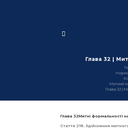
Глава 32 | Ми
Г
Норма
К
Митний к
Глава 32 | 
Глава 32Митні формальності н
Стаття 218. Здійснення митног