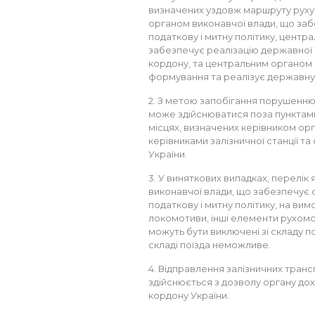
визначених уздовж маршруту руху
органом виконавчої влади, що за
податкову і митну політику, центр
забезпечує реалізацію державної 
кордону, та центральним органом 
формування та реалізує державну 
2. З метою запобігання порушенню
може здійснюватися поза пунктам
місцях, визначених керівником орг
керівниками залізничної станції 
України.
3. У виняткових випадках, перелі
виконавчої влади, що забезпечує
податкову і митну політику, на вимо
локомотиви, інші елементи рухомо
можуть бути виключені зі складу п
складі поїзда неможливе.
4. Відправлення залізничних транс
здійснюється з дозволу органу дох
кордону України.