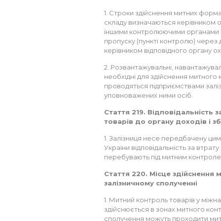
1. Строки здійснення митних фор
складу визначаються керівником ор
іншими контролюючими органами та 
пропуску (пункті контролю) через 
керівником відповідного органу о
2. Розвантажувальні, навантажуваль
необхідні для здійснення митного
проводяться підприємствами залізн
уповноважених ними осіб.
Стаття 219. Відповідальність 
товарів до органу доходів і з
1. Залізниця несе передбачену ци
України відповідальність за втрат
перебувають під митним контролем,
Стаття 220. Місце здійснення
залізничному сполученні
1. Митний контроль товарів у між
здійснюється в зонах митного кон
сполучення можуть проходити митн