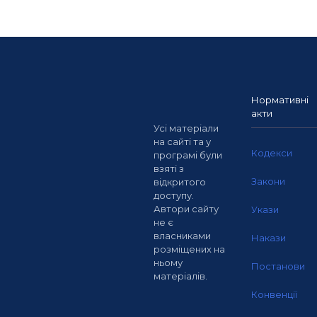
Нормативні
акти
Усі матеріали
на сайті та у
Кодекси
програмі були
взяті з
Закони
відкритого
доступу.
Автори сайту
Укази
не є
власниками
Накази
розміщених на
ньому
Постанови
матеріалів.
Конвенції