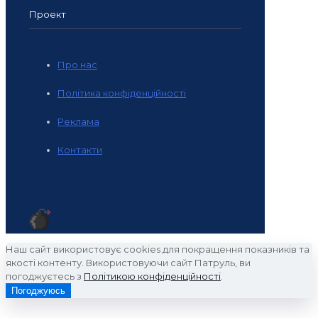
Проект
Про нас
Політика конфіденційності
Реклама
Контакти
Наш сайт використовує cookies для покращення показників та
якості контенту. Використовуючи сайт Патруль, ви
погоджуєтесь з
Політикою конфіденційності
.
Погоджуюсь