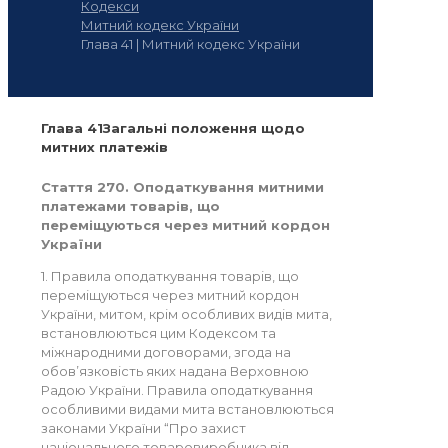
Кодекси
Митний кодекс України
Глава 41 | Митний кодекс України
Глава 41Загальні положення щодо
митних платежів
Стаття 270. Оподаткування митними
платежами товарів, що
переміщуються через митний кордон
України
1. Правила оподаткування товарів, що
переміщуються через митний кордон
України, митом, крім особливих видів мита,
встановлюються цим Кодексом та
міжнародними договорами, згода на
обов’язковість яких надана Верховною
Радою України. Правила оподаткування
особливими видами мита встановлюються
законами України “Про захист
національного товаровиробника від