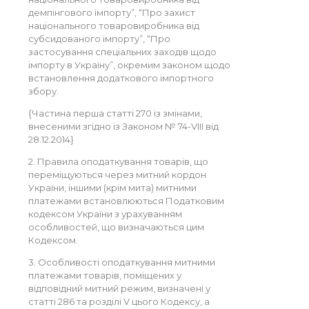
демпінгового імпорту”, “Про захист
національного товаровиробника від
субсидованого імпорту”, “Про
застосування спеціальних заходів щодо
імпорту в Україну”, окремим законом щодо
встановлення додаткового імпортного
збору.
{Частина перша статті 270 із змінами,
внесеними згідно із Законом № 74-VIII від
28.12.2014}
2. Правила оподаткування товарів, що
переміщуються через митний кордон
України, іншими (крім мита) митними
платежами встановлюються Податковим
кодексом України з урахуванням
особливостей, що визначаються цим
Кодексом.
3. Особливості оподаткування митними
платежами товарів, поміщених у
відповідний митний режим, визначені у
статті 286 та розділі V цього Кодексу, а