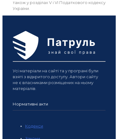
також у розділах V і VI Податкового кодексу
України.
Усі матеріали на сайті та у програмі були
взяті з відкритого доступу. Автори сайту
не є власниками розміщених на ньому
матеріалів.
Нормативні акти
Кодекси
Закони