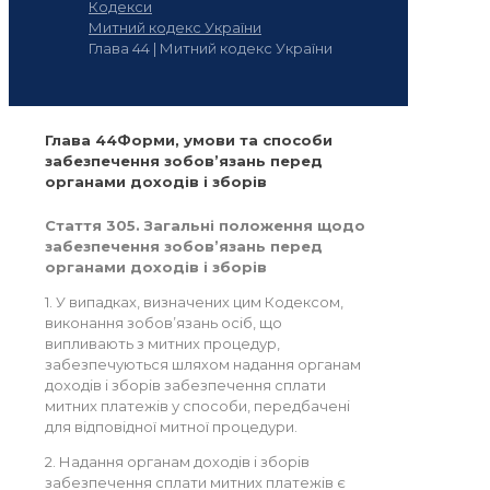
Кодекси
Митний кодекс України
Глава 44 | Митний кодекс України
Глава 44Форми, умови та способи
забезпечення зобов’язань перед
органами доходів і зборів
Стаття 305. Загальні положення щодо
забезпечення зобов’язань перед
органами доходів і зборів
1. У випадках, визначених цим Кодексом,
виконання зобов’язань осіб, що
випливають з митних процедур,
забезпечуються шляхом надання органам
доходів і зборів забезпечення сплати
митних платежів у способи, передбачені
для відповідної митної процедури.
2. Надання органам доходів і зборів
забезпечення сплати митних платежів є