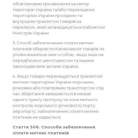
обов’язковим при ввезенні на митну
територію України та/або переміщенні
територією України прохідним та
внутрішнім транзитом товарів за
переліком, який затверджується Кабінетом
Міністрів України.
3. Спосіб забезпечення сплати митних
платежів обирається власником товарів чи
уповноваженою ним особою, якщо інше не
передбачено цим Кодексом та іншими
законодавчими актами України.
4. Якщо товари переміщуються транзитом
митною територією України морським,
річковим або повітряним транспортом і під
час зберігання залишаються в межах
одного пункту пропуску чи зони митного
контролю морського (річкового) порту,
аеропорту, забезпечення сплати митних
платежів не надається.
Стаття 306. Способи забезпечення
сплати митних платежів