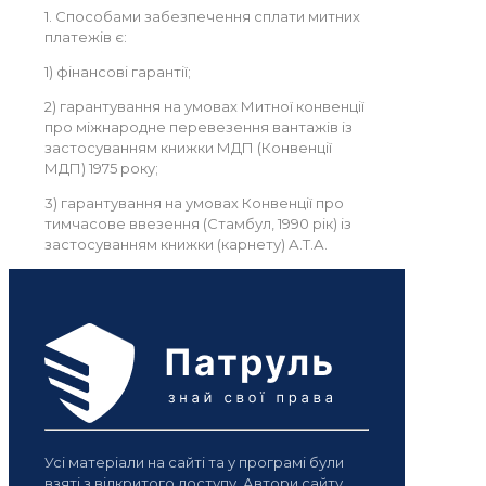
1. Способами забезпечення сплати митних
платежів є:
1) фінансові гарантії;
2) гарантування на умовах Митної конвенції
про міжнародне перевезення вантажів із
застосуванням книжки МДП (Конвенції
МДП) 1975 року;
3) гарантування на умовах Конвенції про
тимчасове ввезення (Стамбул, 1990 рік) із
застосуванням книжки (карнету) А.Т.А.
Усі матеріали на сайті та у програмі були
взяті з відкритого доступу. Автори сайту