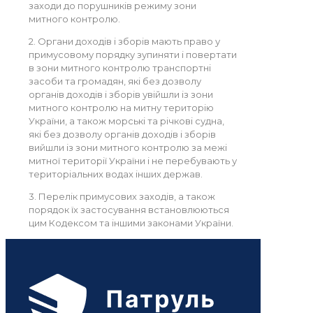
заходи до порушників режиму зони
митного контролю.
2. Органи доходів і зборів мають право у
примусовому порядку зупиняти і повертати
в зони митного контролю транспортні
засоби та громадян, які без дозволу
органів доходів і зборів увійшли із зони
митного контролю на митну територію
України, а також морські та річкові судна,
які без дозволу органів доходів і зборів
вийшли із зони митного контролю за межі
митної території України і не перебувають у
територіальних водах інших держав.
3. Перелік примусових заходів, а також
порядок їх застосування встановлюються
цим Кодексом та іншими законами України.