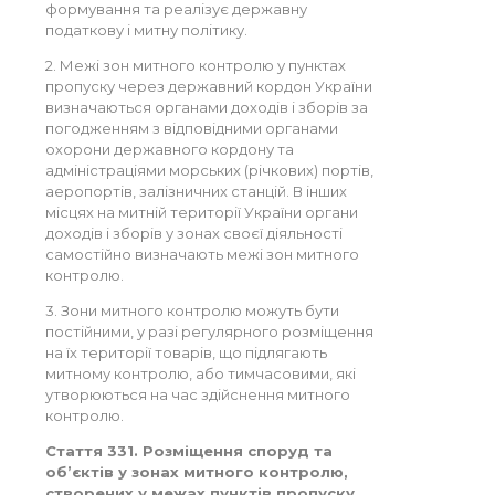
формування та реалізує державну
податкову і митну політику.
2. Межі зон митного контролю у пунктах
пропуску через державний кордон України
визначаються органами доходів і зборів за
погодженням з відповідними органами
охорони державного кордону та
адміністраціями морських (річкових) портів,
аеропортів, залізничних станцій. В інших
місцях на митній території України органи
доходів і зборів у зонах своєї діяльності
самостійно визначають межі зон митного
контролю.
3. Зони митного контролю можуть бути
постійними, у разі регулярного розміщення
на їх території товарів, що підлягають
митному контролю, або тимчасовими, які
утворюються на час здійснення митного
контролю.
Стаття 331. Розміщення споруд та
об’єктів у зонах митного контролю,
створених у межах пунктів пропуску