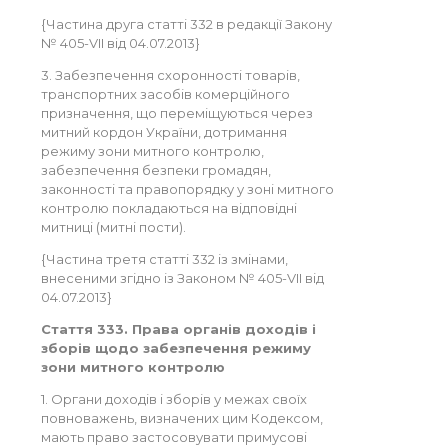
{Частина друга статті 332 в редакції Закону
№ 405-VII від 04.07.2013}
3. Забезпечення схоронності товарів,
транспортних засобів комерційного
призначення, що переміщуються через
митний кордон України, дотримання
режиму зони митного контролю,
забезпечення безпеки громадян,
законності та правопорядку у зоні митного
контролю покладаються на відповідні
митниці (митні пости).
{Частина третя статті 332 із змінами,
внесеними згідно із Законом № 405-VII від
04.07.2013}
Стаття 333. Права органів доходів і
зборів щодо забезпечення режиму
зони митного контролю
1. Органи доходів і зборів у межах своїх
повноважень, визначених цим Кодексом,
мають право застосовувати примусові