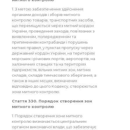
1. З метою забезпечення здійснення
органами доходів і зборів митного
контролю товарів, транспортних засобів,
що переміщуються через митний кордон
України, проведення заходів, пов’язаних з
виявленням, попередженням та
припиненням контрабанди і порушень
митних правил, у пунктах пропуску через
державний кордон України, на територіях
морських і річкових портів, аеропортів, на
залізничних станціях та на територіях
підприємств, вільних митних зон, митних
складів, складів тимчасового зберігання, а
також в інших місцях, визначених
відповідно до цього Кодексу, створюються
зони митного контролю.
Стаття 330. Порядок створення зон
митного контролю
1. Порядок створення зони митного
контролю визначається центральним
органом виконавчої влади, що забезпечує