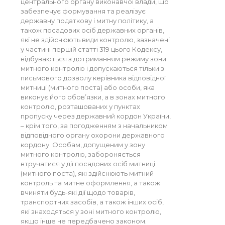
центрального органу виконавчої влади, що
забезпечує формування та реалізує
державну податкову і митну політику, а
також посадових осіб державних органів,
які не здійснюють види контролю, зазначені
у частині першій статті 319 цього Кодексу,
відбуваються з дотриманням режиму зони
митного контролю і допускаються тільки з
письмового дозволу керівника відповідної
митниці (митного поста) або особи, яка
виконує його обов’язки, а в зонах митного
контролю, розташованих у пунктах
пропуску через державний кордон України,
– крім того, за погодженням з начальником
відповідного органу охорони державного
кордону. Особам, допущеним у зону
митного контролю, забороняється
втручатися у дії посадових осіб митниці
(митного поста), які здійснюють митний
контроль та митне оформлення, а також
вчиняти будь-які дії щодо товарів,
транспортних засобів, а також інших осіб,
які знаходяться у зоні митного контролю,
якщо інше не передбачено законом.