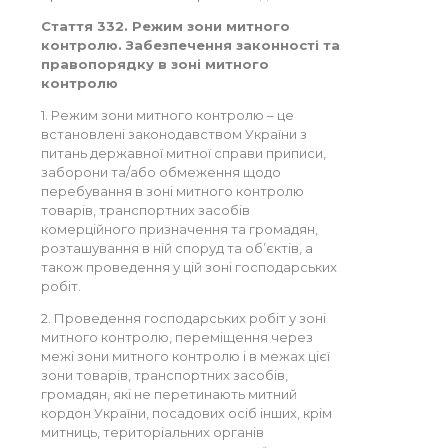
Стаття 332. Режим зони митного
контролю. Забезпечення законності та
правопорядку в зоні митного
контролю
1. Режим зони митного контролю – це
встановлені законодавством України з
питань державної митної справи приписи,
заборони та/або обмеження щодо
перебування в зоні митного контролю
товарів, транспортних засобів
комерційного призначення та громадян,
розташування в ній споруд та об’єктів, а
також проведення у цій зоні господарських
робіт.
2. Проведення господарських робіт у зоні
митного контролю, переміщення через
межі зони митного контролю і в межах цієї
зони товарів, транспортних засобів,
громадян, які не перетинають митний
кордон України, посадових осіб інших, крім
митниць, територіальних органів