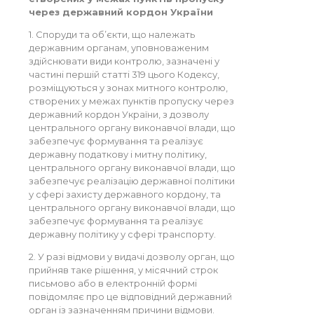
через державний кордон України
1. Споруди та об’єкти, що належать
державним органам, уповноваженим
здійснювати види контролю, зазначені у
частині першій статті 319 цього Кодексу,
розміщуються у зонах митного контролю,
створених у межах пунктів пропуску через
державний кордон України, з дозволу
центрального органу виконавчої влади, що
забезпечує формування та реалізує
державну податкову і митну політику,
центрального органу виконавчої влади, що
забезпечує реалізацію державної політики
у сфері захисту державного кордону, та
центрального органу виконавчої влади, що
забезпечує формування та реалізує
державну політику у сфері транспорту.
2. У разі відмови у видачі дозволу орган, що
прийняв таке рішення, у місячний строк
письмово або в електронній формі
повідомляє про це відповідний державний
орган із зазначенням причини відмови.