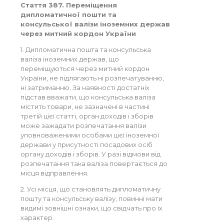
Стаття 387. Переміщення
дипломатичної пошти та
консульської валізи іноземних держав
через митний кордон України
1. Дипломатична пошта та консульська
валіза іноземних держав, що
переміщуються через митний кордон
України, не підлягають ні розпечатуванню,
ні затриманню. За наявності достатніх
підстав вважати, що консульська валіза
містить товари, не зазначені в частині
третій цієї статті, орган доходів і зборів
може зажадати розпечатання валізи
уповноваженими особами цієї іноземної
держави у присутності посадових осіб
органу доходів і зборів. У разі відмови від
розпечатання така валіза повертається до
місця відправлення.
2. Усі місця, що становлять дипломатичну
пошту та консульську валізу, повинні мати
видимі зовнішні ознаки, що свідчать про їх
характер.