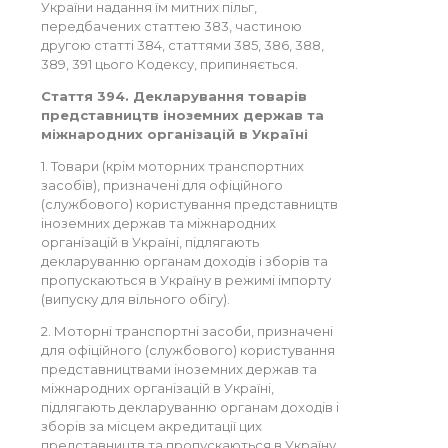
України надання їм митних пільг,
передбачених статтею 383, частиною
другою статті 384, статтями 385, 386, 388,
389, 391 цього Кодексу, припиняється.
Стаття 394. Декларування товарів
представництв іноземних держав та
міжнародних організацій в Україні
1. Товари (крім моторних транспортних
засобів), призначені для офіційного
(службового) користування представництв
іноземних держав та міжнародних
організацій в Україні, підлягають
декларуванню органам доходів і зборів та
пропускаються в Україну в режимі імпорту
(випуску для вільного обігу).
2. Моторні транспортні засоби, призначені
для офіційного (службового) користування
представництвами іноземних держав та
міжнародних організацій в Україні,
підлягають декларуванню органам доходів і
зборів за місцем акредитації цих
представництв та пропускаються в Україну