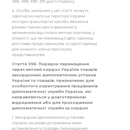
386, 388, 389, 391 цього Кодексу.
4. Особи, зазначені у цій статті, можуть
одночасно мати на території України
моторні транспортні засоби, ввезені в
режимі тимчасового ввезення із
звільненням від сплати митних платежів, у
кількості, що не перевищує двох одиниць
для глави представництва та одної одиниці
для кожного члена персоналу
представництва.
Стаття 396. Порядок переміщення
через митний кордон України товарів
закордонних дипломатичних установ
України та товарів, призначених для
особистого користування працівників
дипломатичної служби України, які
направляються у довготермінові
відрядження або для проходження
дипломатичної служби за кордон
1. Закордонні дипломатичні установи
України, за умови дотримання ними
встановленого порядку переміщення