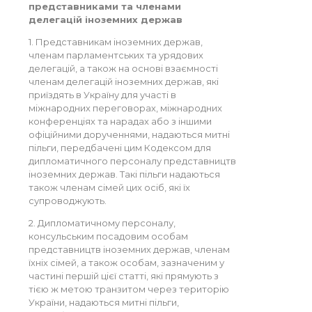
представниками та членами
делегацій іноземних держав
1. Представникам іноземних держав,
членам парламентських та урядових
делегацій, а також на основі взаємності
членам делегацій іноземних держав, які
приїздять в Україну для участі в
міжнародних переговорах, міжнародних
конференціях та нарадах або з іншими
офіційними дорученнями, надаються митні
пільги, передбачені цим Кодексом для
дипломатичного персоналу представництв
іноземних держав. Такі пільги надаються
також членам сімей цих осіб, які їх
супроводжують.
2. Дипломатичному персоналу,
консульським посадовим особам
представництв іноземних держав, членам
їхніх сімей, а також особам, зазначеним у
частині першій цієї статті, які прямують з
тією ж метою транзитом через територію
України, надаються митні пільги,