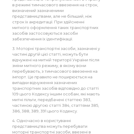
в режимі тимчасового ввезення на строк,
визначений зазначеними
представництвами, але не більший, ніж
строк їх акредитації. При здійсненні
митного оформлення таких транспортних
засобів застосовуються засоби
забезпечення їх ідентифікації.
3. Моторні транспортні засоби, зазначені у
частині другій цієї статті, можуть бути
відчужені на митній території України після
зміни митного режиму, в якому вони
перебувають, з тимчасового ввезення на
імпорт. Це правило не поширюється на
випадки відчуження зазначених
транспортних засобів відповідно до статті
109 цього Кодексу іншим особам, які мають
митні пільги, передбачені статтею 383,
частиною другою статті 384, статтями 385,
386, 388, 389, 391 цього Кодексу.
4. Одночасно в користуванні
представництва можуть перебувати
моторні транспортні засоби, ввезені в