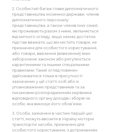
2. Особистий багаж глави дипломатичного
представництва іноземної держави, членів
дипломатичного персоналу
представництва, а також членів їхніх сімей,
які проживають разом з ними, звільняється
від митного огляду, якщо немає достатніх
підстав вважати, що він містить товари, не
призначені для особистого користування,
або товари, ввезення (вивезення) яких
заборонене законом або регулюється
карантинними та іншими спеціальними
правилами. Такий огляд повинен
здійснюватися тільки в присутності
зазначених у цій статті осіб або їх
уповноважених представників та за
письмовим розпорядженням керівника
відповідного органу доходів і зборів чи
особи, яка виконує його обов’язки.
3. Особи, зазначені в частині першій цієї
статті, можуть ввозити в Україну моторні
транспортні засоби, призначені для
особистого користування, з дотриманням