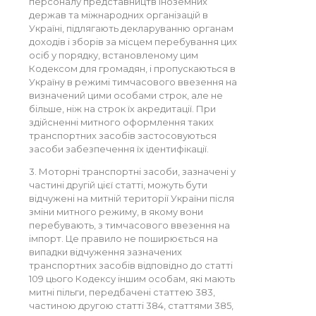
персоналу представництв іноземних
держав та міжнародних організацій в
Україні, підлягають декларуванню органам
доходів і зборів за місцем перебування цих
осіб у порядку, встановленому цим
Кодексом для громадян, і пропускаються в
Україну в режимі тимчасового ввезення на
визначений цими особами строк, але не
більше, ніж на строк їх акредитації. При
здійсненні митного оформлення таких
транспортних засобів застосовуються
засоби забезпечення їх ідентифікації.
3. Моторні транспортні засоби, зазначені у
частині другій цієї статті, можуть бути
відчужені на митній території України після
зміни митного режиму, в якому вони
перебувають, з тимчасового ввезення на
імпорт. Це правило не поширюється на
випадки відчуження зазначених
транспортних засобів відповідно до статті
109 цього Кодексу іншим особам, які мають
митні пільги, передбачені статтею 383,
частиною другою статті 384, статтями 385,