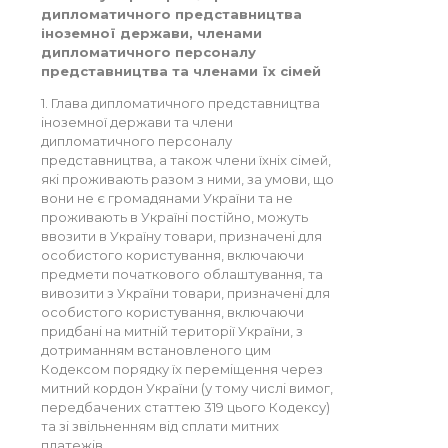
дипломатичного представництва
іноземної держави, членами
дипломатичного персоналу
представництва та членами їх сімей
1. Глава дипломатичного представництва
іноземної держави та члени
дипломатичного персоналу
представництва, а також члени їхніх сімей,
які проживають разом з ними, за умови, що
вони не є громадянами України та не
проживають в Україні постійно, можуть
ввозити в Україну товари, призначені для
особистого користування, включаючи
предмети початкового облаштування, та
вивозити з України товари, призначені для
особистого користування, включаючи
придбані на митній території України, з
дотриманням встановленого цим
Кодексом порядку їх переміщення через
митний кордон України (у тому числі вимог,
передбачених статтею 319 цього Кодексу)
та зі звільненням від сплати митних
платежів.