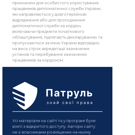
призначені для особистого користування
працівників дипломатичної служби України,
які направляються у довготермінові
відрядження або для проходження
дипломатичної служби за кордон,
включаючи предмети початкового
облаштування, підлягають декларуванню та
пропускаються за межі України відповідно
на весь строк акредитації зазначених
установ та перебування зазначених
працівників за кордоном.
Усі матеріали на сайті та у програмі були
взяті з відкритого доступу. Автори сайту
не є власниками розміщених на ньому