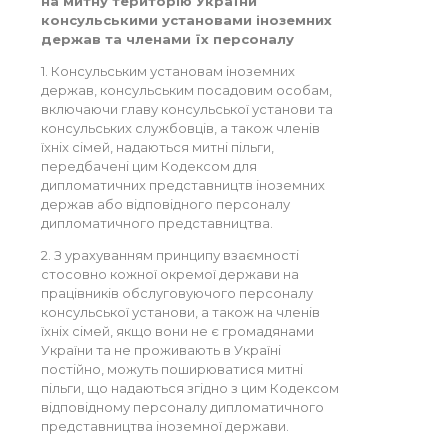
на митну територію України
консульськими установами іноземних
держав та членами їх персоналу
1. Консульським установам іноземних
держав, консульським посадовим особам,
включаючи главу консульської установи та
консульських службовців, а також членів
їхніх сімей, надаються митні пільги,
передбачені цим Кодексом для
дипломатичних представництв іноземних
держав або відповідного персоналу
дипломатичного представництва.
2. З урахуванням принципу взаємності
стосовно кожної окремої держави на
працівників обслуговуючого персоналу
консульської установи, а також на членів
їхніх сімей, якщо вони не є громадянами
України та не проживають в Україні
постійно, можуть поширюватися митні
пільги, що надаються згідно з цим Кодексом
відповідному персоналу дипломатичного
представництва іноземної держави.