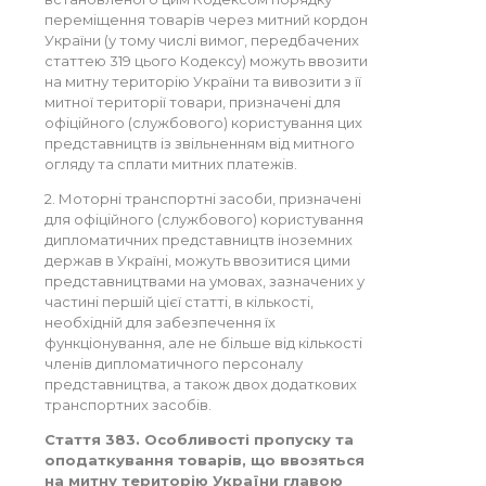
переміщення товарів через митний кордон
України (у тому числі вимог, передбачених
статтею 319 цього Кодексу) можуть ввозити
на митну територію України та вивозити з її
митної території товари, призначені для
офіційного (службового) користування цих
представництв із звільненням від митного
огляду та сплати митних платежів.
2. Моторні транспортні засоби, призначені
для офіційного (службового) користування
дипломатичних представництв іноземних
держав в Україні, можуть ввозитися цими
представництвами на умовах, зазначених у
частині першій цієї статті, в кількості,
необхідній для забезпечення їх
функціонування, але не більше від кількості
членів дипломатичного персоналу
представництва, а також двох додаткових
транспортних засобів.
Стаття 383. Особливості пропуску та
оподаткування товарів, що ввозяться
на митну територію України главою