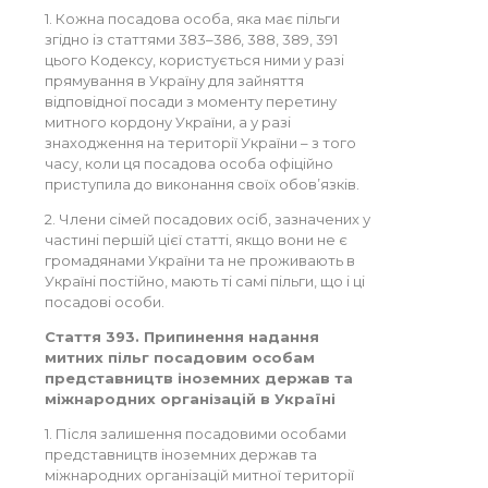
1. Кожна посадова особа, яка має пільги
згідно із статтями 383–386, 388, 389, 391
цього Кодексу, користується ними у разі
прямування в Україну для зайняття
відповідної посади з моменту перетину
митного кордону України, а у разі
знаходження на території України – з того
часу, коли ця посадова особа офіційно
приступила до виконання своїх обов’язків.
2. Члени сімей посадових осіб, зазначених у
частині першій цієї статті, якщо вони не є
громадянами України та не проживають в
Україні постійно, мають ті самі пільги, що і ці
посадові особи.
Стаття 393. Припинення надання
митних пільг посадовим особам
представництв іноземних держав та
міжнародних організацій в Україні
1. Після залишення посадовими особами
представництв іноземних держав та
міжнародних організацій митної території