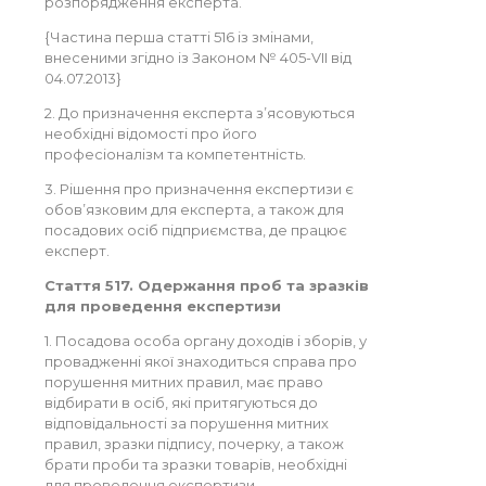
розпорядження експерта.
{Частина перша статті 516 із змінами,
внесеними згідно із Законом № 405-VII від
04.07.2013}
2. До призначення експерта з’ясовуються
необхідні відомості про його
професіоналізм та компетентність.
3. Рішення про призначення експертизи є
обов’язковим для експерта, а також для
посадових осіб підприємства, де працює
експерт.
Стаття 517. Одержання проб та зразків
для проведення експертизи
1. Посадова особа органу доходів і зборів, у
провадженні якої знаходиться справа про
порушення митних правил, має право
відбирати в осіб, які притягуються до
відповідальності за порушення митних
правил, зразки підпису, почерку, а також
брати проби та зразки товарів, необхідні
для проведення експертизи.