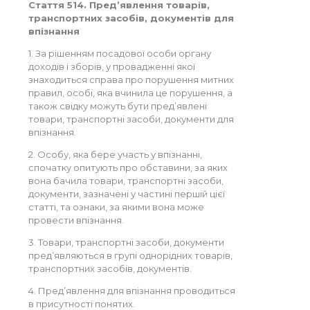
Стаття 514. Пред’явлення товарів,
транспортних засобів, документів для
впізнання
1. За рішенням посадової особи органу
доходів і зборів, у провадженні якої
знаходиться справа про порушення митних
правил, особі, яка вчинила це порушення, а
також свідку можуть бути пред’явлені
товари, транспортні засоби, документи для
впізнання.
2. Особу, яка бере участь у впізнанні,
спочатку опитують про обставини, за яких
вона бачила товари, транспортні засоби,
документи, зазначені у частині першій цієї
статті, та ознаки, за якими вона може
провести впізнання.
3. Товари, транспортні засоби, документи
пред’являються в групі однорідних товарів,
транспортних засобів, документів.
4. Пред’явлення для впізнання проводиться
в присутності понятих.