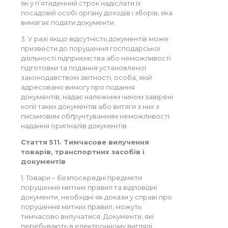
як у п’ятиденний строк надіслати їх
посадовій особі органу доходів і зборів, яка
вимагає подати документи.
3. У разі якщо відсутність документів може
призвести до порушення господарської
діяльності підприємства або неможливості
підготовки та подання установленої
законодавством звітності, особа, якій
адресовано вимогу про подання
документів, надає належним чином завірені
копії таких документів або витяги з них з
письмовим обґрунтуванням неможливості
надання оригіналів документів.
Стаття 511. Тимчасове вилучення
товарів, транспортних засобів і
документів
1. Товари – безпосередні предмети
порушення митних правил та відповідні
документи, необхідні як докази у справі про
порушення митних правил, можуть
тимчасово вилучатися. Документи, які
перебувають в електронному вигляді,