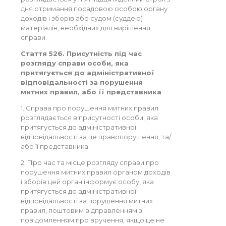
дня отримання посадовою особою органу
доходів і зборів або судом (суддею)
матеріалів, необхідних для вирішення
справи.
Стаття 526. Присутність під час
розгляду справи особи, яка
притягується до адміністративної
відповідальності за порушення
митних правил, або її представника
1. Справа про порушення митних правил
розглядається в присутності особи, яка
притягується до адміністративної
відповідальності за це правопорушення, та/
або її представника.
2. Про час та місце розгляду справи про
порушення митних правил органом доходів
і зборів цей орган інформує особу, яка
притягується до адміністративної
відповідальності за порушення митних
правил, поштовим відправленням з
повідомленням про вручення, якщо це не