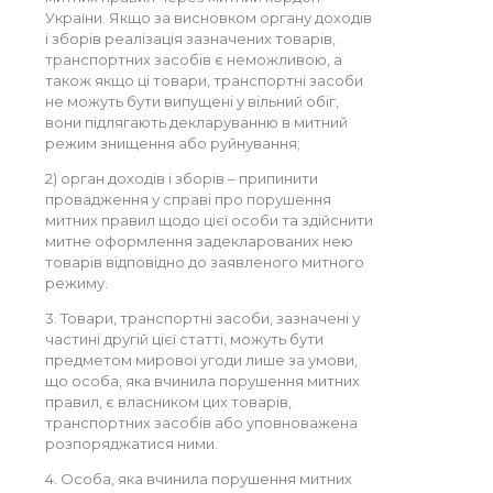
України. Якщо за висновком органу доходів
і зборів реалізація зазначених товарів,
транспортних засобів є неможливою, а
також якщо ці товари, транспортні засоби
не можуть бути випущені у вільний обіг,
вони підлягають декларуванню в митний
режим знищення або руйнування;
2) орган доходів і зборів – припинити
провадження у справі про порушення
митних правил щодо цієї особи та здійснити
митне оформлення задекларованих нею
товарів відповідно до заявленого митного
режиму.
3. Товари, транспортні засоби, зазначені у
частині другій цієї статті, можуть бути
предметом мирової угоди лише за умови,
що особа, яка вчинила порушення митних
правил, є власником цих товарів,
транспортних засобів або уповноважена
розпоряджатися ними.
4. Особа, яка вчинила порушення митних