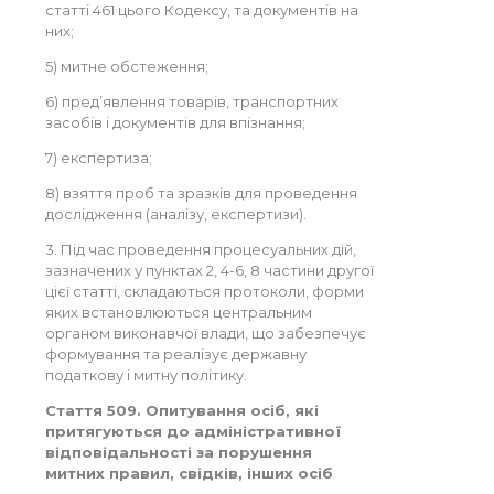
статті 461 цього Кодексу, та документів на
них;
5) митне обстеження;
6) пред’явлення товарів, транспортних
засобів і документів для впізнання;
7) експертиза;
8) взяття проб та зразків для проведення
дослідження (аналізу, експертизи).
3. Під час проведення процесуальних дій,
зазначених у пунктах 2, 4-6, 8 частини другої
цієї статті, складаються протоколи, форми
яких встановлюються центральним
органом виконавчої влади, що забезпечує
формування та реалізує державну
податкову і митну політику.
Стаття 509. Опитування осіб, які
притягуються до адміністративної
відповідальності за порушення
митних правил, свідків, інших осіб