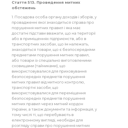
Стаття 513. Проведення митних
обстежень
1. Посадова особа органу доходів і зборів, у
провадженні якої знаходиться справа про
порушення митних правил і яка має
достатні підстави вважати, що на території
або в приміщеннях підприємств, або в
транспортних засобах, що їм належать,
знаходяться товари, що є безпосередніми
предметами порушення митних правил,
або товари із спеціально виготовленими
сховищами (тайниками), що
використовувалися для приховування
безпосередніх предметів порушення
митних правил від митного контролю,
транспортні засоби, що
використовувалися для переміщення
безпосередніх предметів порушення
митних правил через митний кордон
України, а також документи та інформація, у
тому числі ті, що перебувають в
електронному вигляді, необхідні для
розгляду справи про порушення митних