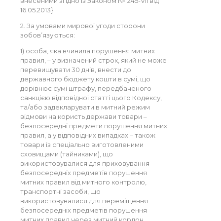
внесеними згідно із Законом № 245-VII від
16.05.2013}
2. За умовами мирової угоди сторони
зобов’язуються:
1) особа, яка вчинила порушення митних
правил, – у визначений строк, який не може
перевищувати 30 днів, внести до
державного бюджету кошти в сумі, що
дорівнює сумі штрафу, передбаченого
санкцією відповідної статті цього Кодексу,
та/або задекларувати в митний режим
відмови на користь держави товари –
безпосередні предмети порушення митних
правил, а у відповідних випадках – також
товари із спеціально виготовленими
сховищами (тайниками), що
використовувалися для приховування
безпосередніх предметів порушення
митних правил від митного контролю,
транспортні засоби, що
використовувалися для переміщення
безпосередніх предметів порушення
митних правил через митний кордон