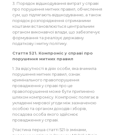
3. Порядок відшкодування витрат у справі
про порушення митних правил, обчислення
сум, що підлягають відшкодуванню, а також
порядок розпорядження отриманими
коштами встановлюються центральним
органом виконавчої влади, що забезпечує
формування та реалізує державну
податкову і митну політику.
Стаття 521. Компроміс у справі про
порушення митних правил
1. За відсутності в діях особи, яка вчинила
порушення митних правил, ознак
кримінального правопорушення
провадження у справі про це
правопорушення може бути припинено
шляхом компромісу. Компроміс полягає в
укладенні мирової угоди між зазначеною
особою та органом доходів і зборів,
посадова особа якого здійснює
провадження у справі.
{Частина перша статті 521 із змінами,