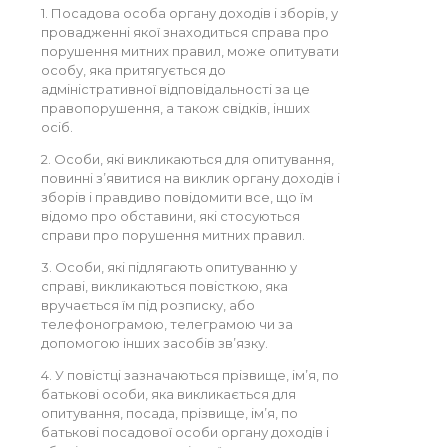
1. Посадова особа органу доходів і зборів, у
провадженні якої знаходиться справа про
порушення митних правил, може опитувати
особу, яка притягується до
адміністративної відповідальності за це
правопорушення, а також свідків, інших
осіб.
2. Особи, які викликаються для опитування,
повинні з’явитися на виклик органу доходів і
зборів і правдиво повідомити все, що їм
відомо про обставини, які стосуються
справи про порушення митних правил.
3. Особи, які підлягають опитуванню у
справі, викликаються повісткою, яка
вручається їм під розписку, або
телефонограмою, телеграмою чи за
допомогою інших засобів зв’язку.
4. У повістці зазначаються прізвище, ім’я, по
батькові особи, яка викликається для
опитування, посада, прізвище, ім’я, по
батькові посадової особи органу доходів і