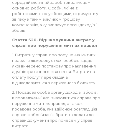
середній місячний заробіток за місцем
основної роботи. Особи, які не є
робітниками та службовцями, отримують у
зв’язку з таким викликом грошову
компенсацію, яку виплачує орган доходів і
зборів.
Стаття 520. Відшкодування витрат у
справі про порушення митних правил
1. Витрати у справі про порушення митних
правил відшкодовуються особою, щодо
якої винесено постанову про накладення
адміністративного стягнення. Витрати на
оплату послуг перекладача
відшкодовуються з державного бюджету.
2. Посадова особа органу доходів і зборів,
в провадженні якої знаходиться справа про
порушення митних правил, а також
посадова особа, яка здійснює розгляд цієї
справи, зобов’язані зібрати та додати до
справи документи про понесені у справі
витрати.