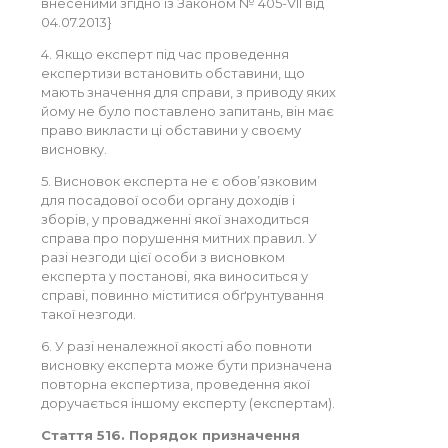
внесеними згідно із Законом № 405-VII від
04.07.2013}
4. Якщо експерт під час проведення
експертизи встановить обставини, що
мають значення для справи, з приводу яких
йому не було поставлено запитань, він має
право викласти ці обставини у своєму
висновку.
5. Висновок експерта не є обов’язковим
для посадової особи органу доходів і
зборів, у провадженні якої знаходиться
справа про порушення митних правил. У
разі незгоди цієї особи з висновком
експерта у постанові, яка виноситься у
справі, повинно міститися обґрунтування
такої незгоди.
6. У разі неналежної якості або повноти
висновку експерта може бути призначена
повторна експертиза, проведення якої
доручається іншому експерту (експертам).
Стаття 516. Порядок призначення