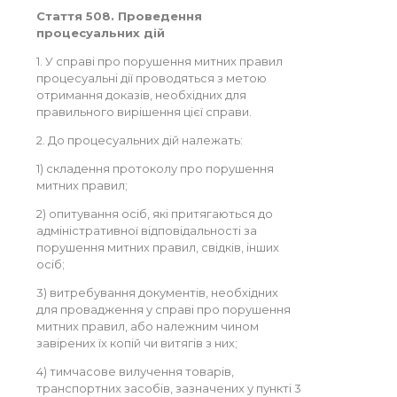
Стаття 508. Проведення
процесуальних дій
1. У справі про порушення митних правил
процесуальні дії проводяться з метою
отримання доказів, необхідних для
правильного вирішення цієї справи.
2. До процесуальних дій належать:
1) складення протоколу про порушення
митних правил;
2) опитування осіб, які притягаються до
адміністративної відповідальності за
порушення митних правил, свідків, інших
осіб;
3) витребування документів, необхідних
для провадження у справі про порушення
митних правил, або належним чином
завірених їх копій чи витягів з них;
4) тимчасове вилучення товарів,
транспортних засобів, зазначених у пункті 3