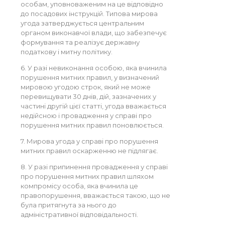
особам, уповноваженим на це відповідно
до посадових інструкцій. Типова мирова
угода затверджується центральним
органом виконавчої влади, що забезпечує
формування та реалізує державну
податкову і митну політику.
6. У разі невиконання особою, яка вчинила
порушення митних правил, у визначений
мировою угодою строк, який не може
перевищувати 30 днів, дій, зазначених у
частині другій цієї статті, угода вважається
недійсною і провадження у справі про
порушення митних правил поновлюється.
7. Мирова угода у справі про порушення
митних правил оскарженню не підлягає.
8. У разі припинення провадження у справі
про порушення митних правил шляхом
компромісу особа, яка вчинила це
правопорушення, вважається такою, що не
була притягнута за нього до
адміністративної відповідальності.