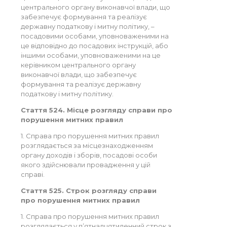
центрального органу виконавчої влади, що
забезпечує формування та реалізує
державну податкову і митну політику, –
посадовими особами, уповноваженими на
це відповідно до посадових інструкцій, або
іншими особами, уповноваженими на це
керівником центрального органу
виконавчої влади, що забезпечує
формування та реалізує державну
податкову і митну політику.
Стаття 524. Місце розгляду справи про
порушення митних правил
1. Справа про порушення митних правил
розглядається за місцезнаходженням
органу доходів і зборів, посадові особи
якого здійснювали провадження у цій
справі.
Стаття 525. Строк розгляду справи
про порушення митних правил
1. Справа про порушення митних правил
розглядається у п’ятнадцятиденний строк з