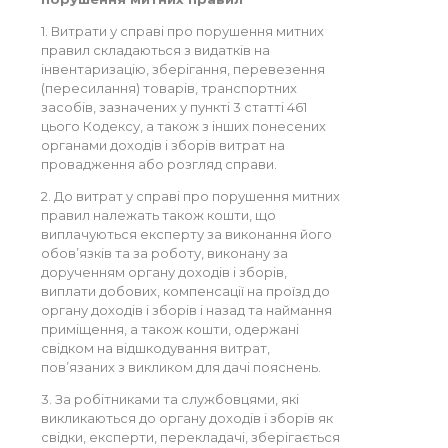
1. Витрати у справі про порушення митних
правил складаються з видатків на
інвентаризацію, зберігання, перевезення
(пересилання) товарів, транспортних
засобів, зазначених у пункті 3 статті 461
цього Кодексу, а також з інших понесених
органами доходів і зборів витрат на
провадження або розгляд справи.
2. До витрат у справі про порушення митних
правил належать також кошти, що
виплачуються експерту за виконання його
обов’язків та за роботу, виконану за
дорученням органу доходів і зборів,
виплати добових, компенсації на проїзд до
органу доходів і зборів і назад та наймання
приміщення, а також кошти, одержані
свідком на відшкодування витрат,
пов’язаних з викликом для дачі пояснень.
3. За робітниками та службовцями, які
викликаються до органу доходів і зборів як
свідки, експерти, перекладачі, зберігається