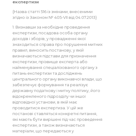
експертизи
{Назва статті 516 із змінами, внесеними
згідно із Законом № 405-VII від 04.07.2013}
1. Визнавши за необхідне проведення
експертизи, посадова особа органу
доходів і зборів, у провадженні якої
знаходиться справа про порушення митних
правил, виносить постанову, у якій
визначаються підстави для призначення
експертизи, прізвище експерта або
найменування спеціалізованого органу з
питань експертизи та досліджень
центрального органу виконавчої влади, що
забезпечує формування та реалізує
державну податкову і митну політику, його
відокремленого підрозділу чи іншої
відповідної установи, в якій має
проводитися експертиза. У цій же
постанові ставляться конкретні питання,
які мають бути вирішені під час проведення
експертизи, а також визначаються
матеріали, що передаються у