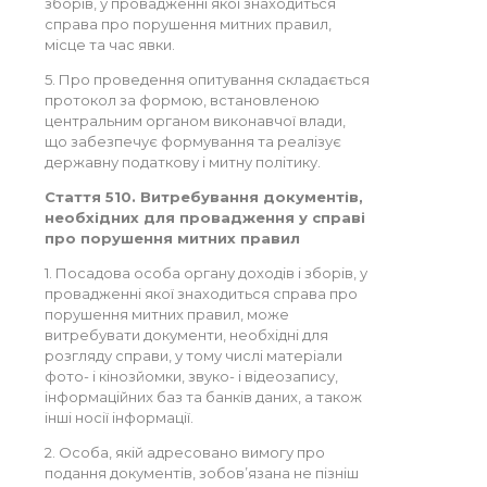
зборів, у провадженні якої знаходиться
справа про порушення митних правил,
місце та час явки.
5. Про проведення опитування складається
протокол за формою, встановленою
центральним органом виконавчої влади,
що забезпечує формування та реалізує
державну податкову і митну політику.
Стаття 510. Витребування документів,
необхідних для провадження у справі
про порушення митних правил
1. Посадова особа органу доходів і зборів, у
провадженні якої знаходиться справа про
порушення митних правил, може
витребувати документи, необхідні для
розгляду справи, у тому числі матеріали
фото- і кінозйомки, звуко- і відеозапису,
інформаційних баз та банків даних, а також
інші носії інформації.
2. Особа, якій адресовано вимогу про
подання документів, зобов’язана не пізніш