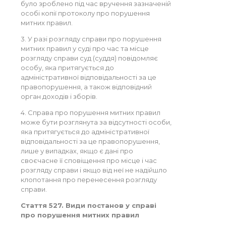
було зроблено під час вручення зазначеній
особі копії протоколу про порушення
митних правил.
3. У разі розгляду справи про порушення
митних правил у суді про час та місце
розгляду справи суд (суддя) повідомляє
особу, яка притягується до
адміністративної відповідальності за це
правопорушення, а також відповідний
орган доходів і зборів.
4. Справа про порушення митних правил
може бути розглянута за відсутності особи,
яка притягується до адміністративної
відповідальності за це правопорушення,
лише у випадках, якщо є дані про
своєчасне її сповіщення про місце і час
розгляду справи і якщо від неї не надійшло
клопотання про перенесення розгляду
справи.
Стаття 527. Види постанов у справі
про порушення митних правил