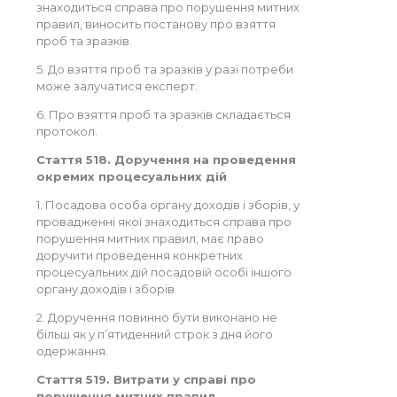
знаходиться справа про порушення митних
правил, виносить постанову про взяття
проб та зразків.
5. До взяття проб та зразків у разі потреби
може залучатися експерт.
6. Про взяття проб та зразків складається
протокол.
Стаття 518. Доручення на проведення
окремих процесуальних дій
1. Посадова особа органу доходів і зборів, у
провадженні якої знаходиться справа про
порушення митних правил, має право
доручити проведення конкретних
процесуальних дій посадовій особі іншого
органу доходів і зборів.
2. Доручення повинно бути виконано не
більш як у п’ятиденний строк з дня його
одержання.
Стаття 519. Витрати у справі про
порушення митних правил