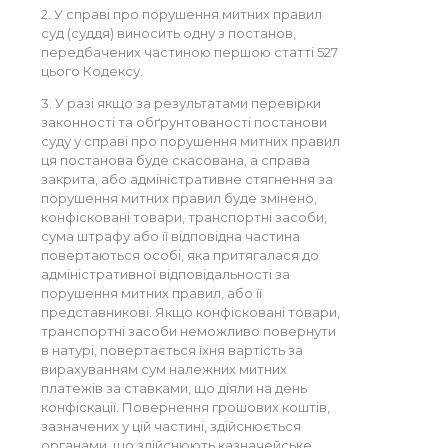
2. У справі про порушення митних правил
суд (суддя) виносить одну з постанов,
передбачених частиною першою статті 527
цього Кодексу.
3. У разі якщо за результатами перевірки
законності та обґрунтованості постанови
суду у справі про порушення митних правил
ця постанова буде скасована, а справа
закрита, або адміністративне стягнення за
порушення митних правил буде змінено,
конфісковані товари, транспортні засоби,
сума штрафу або її відповідна частина
повертаються особі, яка притягалася до
адміністративної відповідальності за
порушення митних правил, або її
представникові. Якщо конфісковані товари,
транспортні засоби неможливо повернути
в натурі, повертається їхня вартість за
вирахуванням сум належних митних
платежів за ставками, що діяли на день
конфіскації. Повернення грошових коштів,
зазначених у цій частині, здійснюється
органами, що здійснюють казначейське