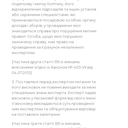
податкову і митну політику, його
відокремлених підрозділів та інших установ
або окремими спеціалістами, які
призначаються посадовою особою органу
доходів і зборів, у провадженні якої
знаходиться справа про порушення митних
правил. Особа, щодо якої порушено
зазначену справу, має право на
проведення за її рахунок незалежної
експертизи.
{Частина друга статті 515 із змінами,
внесеними згідно із Законом № 405-VII від
04.07.2013}
3. Поставлені перед експертом питання та
його висновок не повинні виходити за межі
спеціальних знань експерта. Експерт надає
висновок у письмовій формі від свого імені.
У висновку викладаються суть проведеної
ним експертизи та обґрунтування відповіді
на поставлені запитання.
{Частина третя статті 515 із змінами,