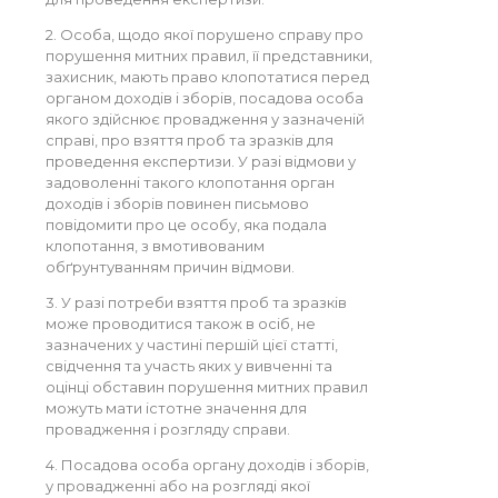
2. Особа, щодо якої порушено справу про
порушення митних правил, її представники,
захисник, мають право клопотатися перед
органом доходів і зборів, посадова особа
якого здійснює провадження у зазначеній
справі, про взяття проб та зразків для
проведення експертизи. У разі відмови у
задоволенні такого клопотання орган
доходів і зборів повинен письмово
повідомити про це особу, яка подала
клопотання, з вмотивованим
обґрунтуванням причин відмови.
3. У разі потреби взяття проб та зразків
може проводитися також в осіб, не
зазначених у частині першій цієї статті,
свідчення та участь яких у вивченні та
оцінці обставин порушення митних правил
можуть мати істотне значення для
провадження і розгляду справи.
4. Посадова особа органу доходів і зборів,
у провадженні або на розгляді якої