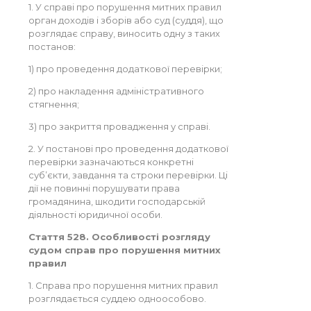
1. У справі про порушення митних правил
орган доходів і зборів або суд (суддя), що
розглядає справу, виносить одну з таких
постанов:
1) про проведення додаткової перевірки;
2) про накладення адміністративного
стягнення;
3) про закриття провадження у справі.
2. У постанові про проведення додаткової
перевірки зазначаються конкретні
суб’єкти, завдання та строки перевірки. Ці
дії не повинні порушувати права
громадянина, шкодити господарській
діяльності юридичної особи.
Стаття 528. Особливості розгляду
судом справ про порушення митних
правил
1. Справа про порушення митних правил
розглядається суддею одноособово.