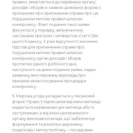
правил, звертається до керівника органу
доходів і зборів із заявою довільної форми з
проханням про припинення справи про це
порушення митних правил шляхом
компромісу. Факт подання такої заяви
фіксується у порядку, визначеному
частинами третьою і четвертою статті 264
цього Кодексу. У разі відсутності законних
підстав для припинення справи про
порушення митних правил шляхом
компромісу орган доходів і зборів
протягом одного робочого дня,
наступного за днем подання заяви, надає
заявнику вмотивовану відповідь про
причини незастосування процедури
компромісу.
5. Мирова угода укладається у письмовій
формі. Право її підписання від імені митниць
надається керівникам цих митниць або їх
заступникам, а від імені центрального
органу виконавчої влади, що забезпечує
формування та реалізує державну
податкову і митну політику, – посадовим