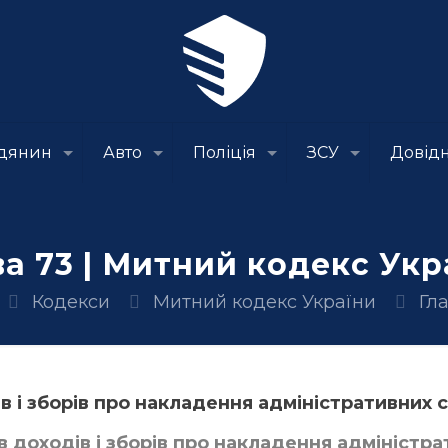
дянин
Авто
Поліція
ЗСУ
Довід
ва 73 | Митний кодекс Укр
Кодекси
Митний кодекс України
Гл
в і зборів про накладення адміністративних
ів доходів і зборів про накладення адмініст