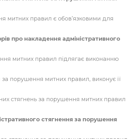
ння митних правил є обов’язковими для
орів про накладення адміністративного
шення митних правил підлягає виконанню
я за порушення митних правил, виконує її
ивних стягнень за порушення митних правил
ністративного стягнення за порушення