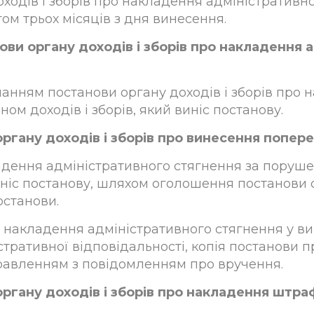
оходів і зборів про накладення адміністратив
ом трьох місяців з дня винесення.
ови органу доходів і зборів про накладення
нанням постанови органу доходів і зборів про 
м доходів і зборів, який виніс постанову.
органу доходів і зборів про винесення попе
акладення адміністративного стягнення за пору
виніс постанову, шляхом оголошення постанови о
останови.
ро накладення адміністративного стягнення у 
стративної відповідальності, копія постанови п
правленням з повідомленням про вручення.
органу доходів і зборів про накладення штра