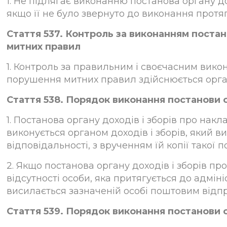
1. Не підлягає виконанню постанова органу д
якщо її не було звернуто до виконання протяг
Стаття 537. Контроль за виконанням постан
митних правил
1. Контроль за правильним і своєчасним вико
порушення митних правил здійснюється органо
Стаття 538. Порядок виконання постанови 
1. Постанова органу доходів і зборів про н
виконується органом доходів і зборів, який 
відповідальності, з врученням їй копії такої п
2. Якщо постанова органу доходів і зборів п
відсутності особи, яка притягується до адміні
висилається зазначеній особі поштовим від
Стаття 539. Порядок виконання постанови 