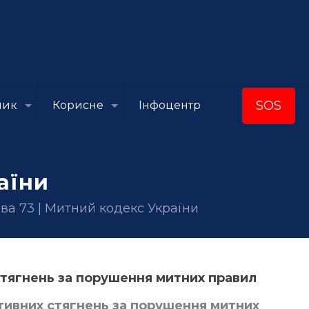
SOS
ник
Корисне
Інфоцентр
аїни
ава 73 | Митний кодекс України
 стягнень за порушення митних правил
ративних стягнень за порушення митних