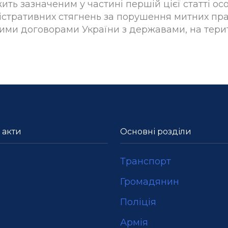
лежить зазначеним у частині першій цієї статті
іністративних стягнень за порушення митних пр
ими договорами України з державами, на терит
 акти
Основні розділи
Транспорт
Громадянин
Поліція
Армія