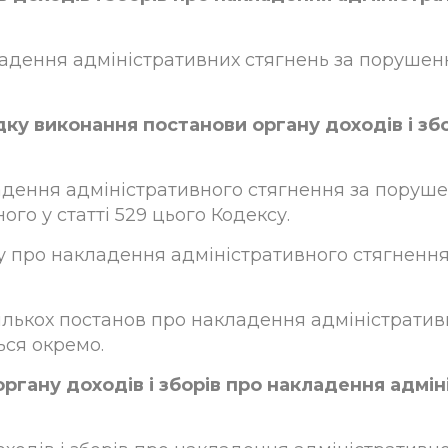
акладення адміністративних стягнень за поруше
ку виконання постанови органу доходів і зб
акладення адміністративного стягнення за пору
ого у статті 529 цього Кодексу.
ову про накладення адміністративного стягненн
в кількох постанов про накладення адміністрат
ься окремо.
органу доходів і зборів про накладення адмі