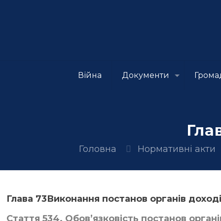
Війна
Документи
Грома
Гла
Головна
Нормативні акти
Глава 73Виконання постанов органів доході
Стаття 534. Обов’язковість постанов орган