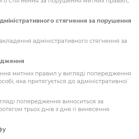
ного стягнення за порушення митних правил,
 адміністративного стягнення за порушення
накладення адміністративного стягнення за
редження
шення митних правил у вигляді попередження
собі, яка притягується до адміністративної
вигляді попередження виноситься за
ротягом трьох днів з дня її винесення
фу