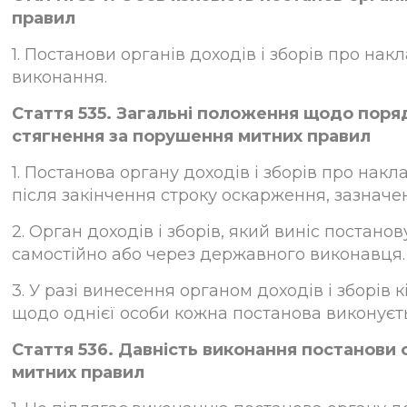
правил
1. Постанови органів доходів і зборів про н
виконання.
Стаття 535. Загальні положення щодо поряд
стягнення за порушення митних правил
1. Постанова органу доходів і зборів про н
після закінчення строку оскарження, зазначен
2. Орган доходів і зборів, який виніс постан
самостійно або через державного виконавця.
3. У разі винесення органом доходів і зборі
щодо однієї особи кожна постанова виконуєт
Стаття 536. Давність виконання постанови 
митних правил