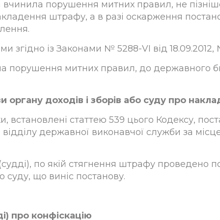
 вчинила порушення митних правил, не пізніше
накладення штрафу, а в разі оскарження постано
олення.
 згідно із Законами № 5288-VI від 18.09.2012, № 
ила порушення митних правил, до державного 
и органу доходів і зборів або суду про накл
и, встановлені статтею 539 цього Кодексу, поста
 відділу державної виконавчої служби за місц
у (судді), по якій стягнення штрафу проведено 
о суду, що виніс постанову.
ді) про конфіскацію