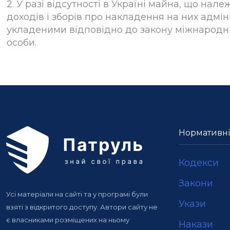
2. У разі відсутності в Україні майна, що на
доходів і зборів про накладення на них адм
укладеними відповідно до закону міжнародн
особи.
Нормативні
Кодекси
Закони
Усі матеріали на сайті та у програмі були
Укази
взяті з відкритого доступу. Автори сайту не
є власниками розміщених на ньому
Накази