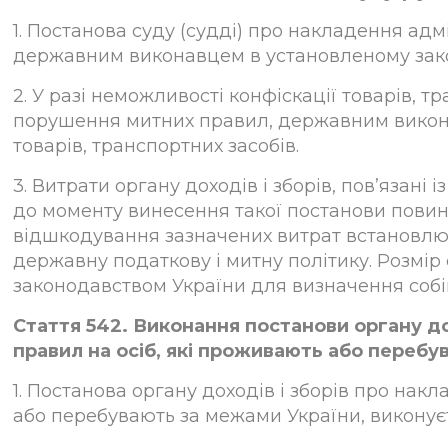
1. Постанова суду (судді) про накладення ад
державним виконавцем в установленому зак
2. У разі неможливості конфіскації товарів, тр
порушення митних правил, державним викона
товарів, транспортних засобів.
3. Витрати органу доходів і зборів, пов’язані
до моменту винесення такої постанови повин
відшкодування зазначених витрат встановлю
державну податкову і митну політику. Розмі
законодавством України для визначення собів
Стаття 542. Виконання постанови органу до
правил на осіб, які проживають або переб
1. Постанова органу доходів і зборів про на
або перебувають за межами України, виконуєть