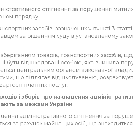
міністративного стягнення за порушення митних
оном порядку.
анспортних засобів, зазначених у пункті 3 статті
вцем за рішенням суду в установленому закон
 із зберіганням товарів, транспортних засобів,
ні бути відшкодовані особою, яка вчинила по
ється центральним органом виконавчої влади,
р суми, що підлягає відшкодуванню, розраховує
артості платних послуг.
ходів і зборів про накладення адміністрати
увають за межами України
кладення адміністративного стягнення за поруш
ся за рахунок майна цих осіб, що знаходиться 