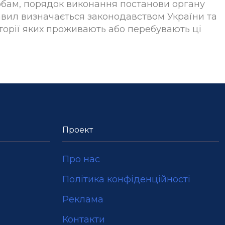
 особам, порядок виконання постанови органу
авил визначається законодавством України та
орії яких проживають або перебувають ці
Проект
Про нас
Політика конфіденційності
Реклама
Контакти