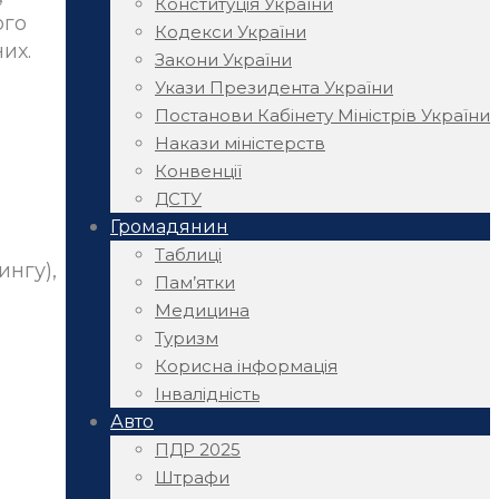
Конституція України
ого
Кодекси України
их.
Закони України
Укази Президента України
Постанови Кабінету Міністрів України
Накази міністерств
Конвенції
ДСТУ
Громадянин
Таблиці
ингу),
Пам’ятки
Медицина
Туризм
Корисна інформація
Інвалідність
Авто
ПДР 2025
Штрафи