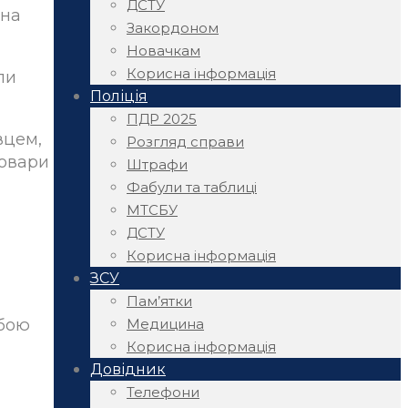
ДСТУ
ена
Закордоном
Новачкам
Корисна інформація
ли
Поліція
ПДР 2025
вцем,
Розгляд справи
товари
Штрафи
Фабули та таблиці
МТСБУ
ДСТУ
Корисна інформація
ЗСУ
Пам’ятки
Медицина
обою
Корисна інформація
Довідник
Телефони