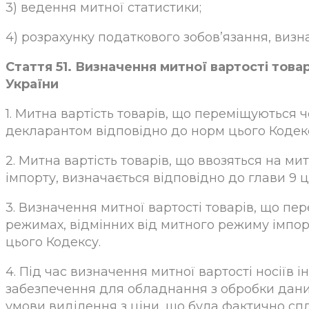
3) ведення митної статистики;
4) розрахунку податкового зобов’язання, визн
Стаття 51. Визначення митної вартості тов
України
1. Митна вартість товарів, що переміщуються 
декларантом відповідно до норм цього Кодек
2. Митна вартість товарів, що ввозяться на м
імпорту, визначається відповідно до глави 9 ц
3. Визначення митної вартості товарів, що п
режимах, відмінних від митного режиму імпорт
цього Кодексу.
4. Під час визначення митної вартості носіїв 
забезпечення для обладнання з обробки даних
умови виділення з ціни, що була фактично спл