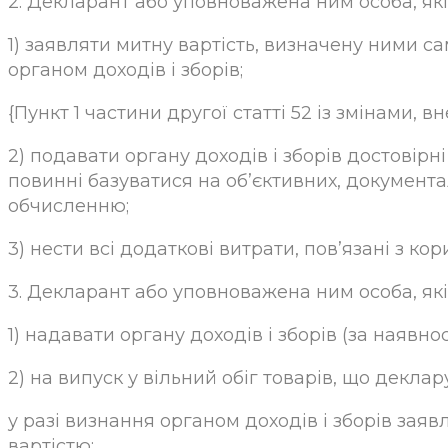
2. Декларант або уповноважена ним особа, які 
1) заявляти митну вартість, визначену ними са
органом доходів і зборів;
{Пункт 1 частини другої статті 52 із змінами, в
2) подавати органу доходів і зборів достовірні
повинні базуватися на об’єктивних, документ
обчисленню;
3) нести всі додаткові витрати, пов’язані з к
3. Декларант або уповноважена ним особа, які
1) надавати органу доходів і зборів (за наявно
2) на випуск у вільний обіг товарів, що деклар
у разі визнання органом доходів і зборів заяв
вартістю;