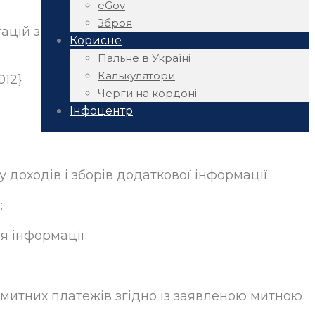
eGov
Зброя
ацій з
Корисне
Пальне в Україні
Калькулятори
012}
Черги на кордоні
Інфоцентр
 доходів і зборів додаткової інформації.
:
ня інформації;
ти митних платежів згідно із заявленою митною