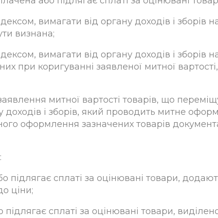
лачена або підлягає сплаті за оцінювані товар
одексом, вимагати від органу доходів і зборів 
ути визнана;
одексом, вимагати від органу доходів і зборів
них при коригуванні заявленої митної вартості
 заявлення митної вартості товарів, що перемі
у доходів і зборів, який проводить митне офор
ного оформлення зазначених товарів документ
:
о підлягає сплаті за оцінювані товари, додають
о ціни;
 підлягає сплаті за оцінювані товари, виділен