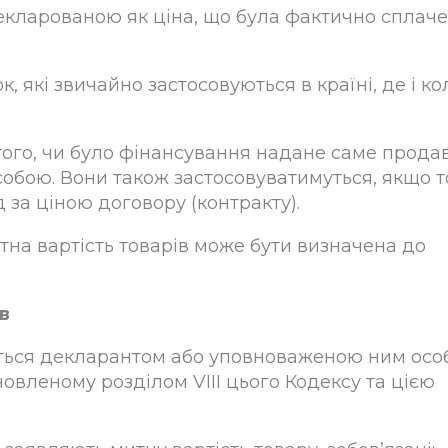
адекларованою як ціна, що була фактично сплач
, які звичайно застосовуються в країні, де і ко
того, чи було фінансування надане саме прода
бою. Вони також застосовуватимуться, якщо 
за ціною договору (контракту).
тна вартість товарів може бути визначена до
в
нюється декларантом або уповноваженою ним ос
новленому розділом VIII цього Кодексу та цією