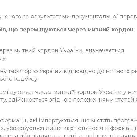
аченого за результатами документальної перев
арів, що переміщуються через митний кордон
через митний кордон України, визначається
су.
итну територію України відповідно до митного 
ього Кодексу.
ереміщуються через митний кордон України у ми
у, здійснюється згідно з положеннями статей 6
інформації, які імпортуються, що містять програ
, ураховується лише вартість носія інформації
ачена або підлягає сплаті за оцінювані товари