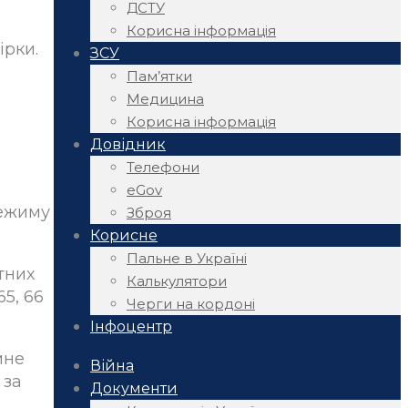
ДСТУ
Корисна інформація
ірки.
ЗСУ
Пам’ятки
Медицина
Корисна інформація
Довідник
Телефони
eGov
режиму
Зброя
Корисне
Пальне в Україні
тних
Калькулятори
5, 66
Черги на кордоні
Інфоцентр
мне
Війна
 за
Документи
,