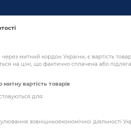
ртості
 через митний кордон України, є вартість товар
ться на ціні, що фактично сплачена або підляг
о митну вартість товарів
истовуються для:
гулювання зовнішньоекономічної діяльності Укр