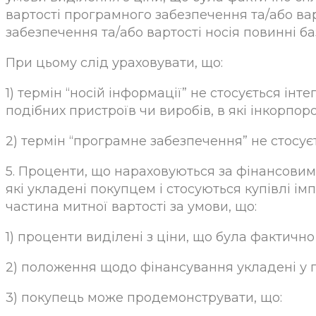
вартості програмного забезпечення та/або вар
забезпечення та/або вартості носія повинні 
При цьому слід ураховувати, що:
1) термін “носій інформації” не стосується інт
подібних пристроїв чи виробів, в які інкорпоро
2) термін “програмне забезпечення” не стосуєть
5. Проценти, що нараховуються за фінансовим
які укладені покупцем і стосуються купівлі ім
частина митної вартості за умови, що:
1) проценти виділені з ціни, що була фактично
2) положення щодо фінансування укладені у 
3) покупець може продемонструвати, що: