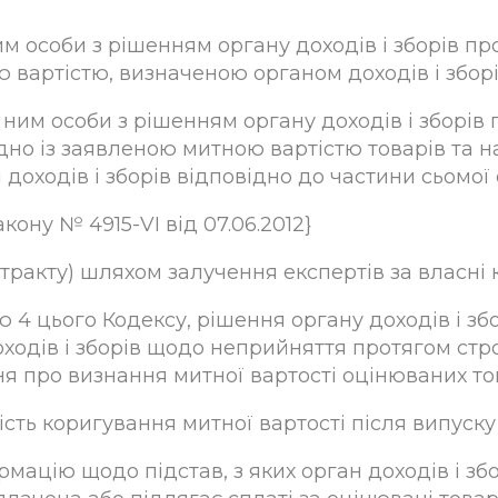
м особи з рішенням органу доходів і зборів про
 вартістю, визначеною органом доходів і зборі
ним особи з рішенням органу доходів і зборів 
ідно із заявленою митною вартістю товарів та н
доходів і зборів відповідно до частини сьомої с
акону № 4915-VI від 07.06.2012}
тракту) шляхом залучення експертів за власні 
 4 цього Кодексу, рішення органу доходів і зб
оходів і зборів щодо неприйняття протягом стр
 про визнання митної вартості оцінюваних тов
сть коригування митної вартості після випуску 
ормацію щодо підстав, з яких орган доходів і зб