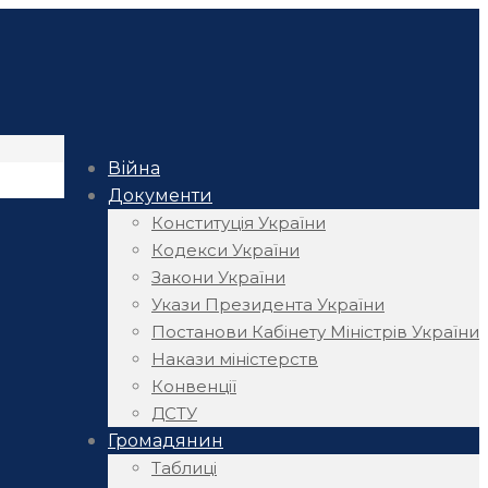
Війна
Документи
Конституція України
Кодекси України
Закони України
Укази Президента України
Постанови Кабінету Міністрів України
Накази міністерств
Конвенції
ДСТУ
Громадянин
Таблиці