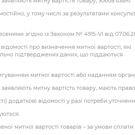
заявляють митну вартість товару, зобов’язані:
мостійно, у тому числі за результатами консульт
несеними згідно із Законом № 4915-VI від 07.06.2
 відомості про визначення митної вартості, які
ально підтверджених даних, що піддаються
оригуванням митної вартості або наданням органу
 заявляють митну вартість товару, мають право
сті) додаткові відомості у разі потреби уточнен
уються:
леної митної вартості товарів – за умови спла