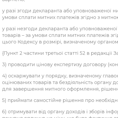
у разі згоди декларанта або уповноваженої ни
умови сплати митних платежів згідно з митною
у разі незгоди декларанта або уповноваженої 
товарів – за умови сплати митних платежів зг
цього Кодексу в розмірі, визначеному органом 
{Пункт 2 частини третьої статті 52 в редакції З
3) проводити цінову експертизу договору (кон
4) оскаржувати у порядку, визначеному главою
оцінюваних товарів та бездіяльність органу д
для завершення митного оформлення, рішення
5) приймати самостійне рішення про необхідні
6) отримувати від органу доходів і зборів інф