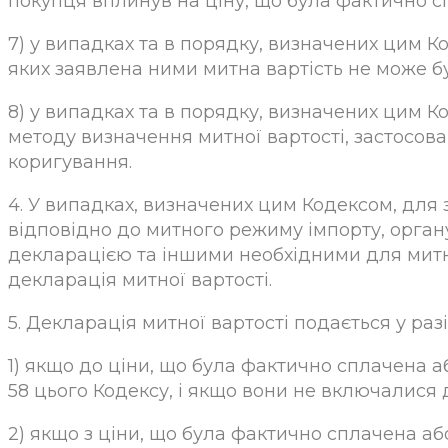
покупця вплинув на ціну, що була фактично сп
7) у випадках та в порядку, визначених цим К
яких заявлена ними митна вартість не може б
8) у випадках та в порядку, визначених цим К
методу визначення митної вартості, застосова
коригування.
4. У випадках, визначених цим Кодексом, для
відповідно до митного режиму імпорту, орган
декларацією та іншими необхідними для мит
декларація митної вартості.
5. Декларація митної вартості подається у разі
1) якщо до ціни, що була фактично сплачена аб
58 цього Кодексу, і якщо вони не включалися д
2) якщо з ціни, що була фактично сплачена або