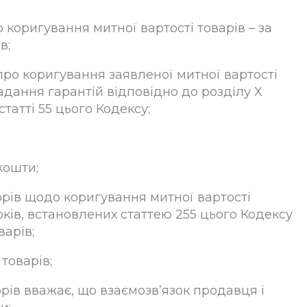
 коригування митної вартості товарів – за
в;
про коригування заявленої митної вартості
адання гарантій відповідно до розділу Х
татті 55 цього Кодексу;
кошти;
орів щодо коригування митної вартості
оків, встановлених статтею 255 цього Кодексу
арів;
товарів;
орів вважає, що взаємозв’язок продавця і