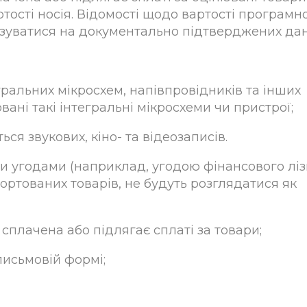
тості носія. Відомості щодо вартості програмн
базуватися на документально підтверджених дан
егральних мікросхем, напівпровідників та інших
вані такі інтегральні мікросхеми чи пристрої;
ся звукових, кіно- та відеозаписів.
и угодами (наприклад, угодою фінансового ліз
портованих товарів, не будуть розглядатися як
 сплачена або підлягає сплаті за товари;
письмовій формі;