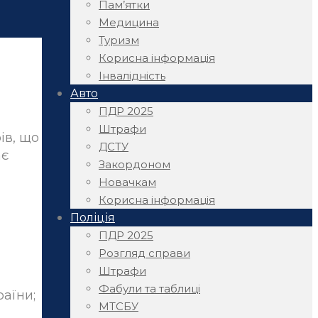
Пам’ятки
Медицина
Туризм
Корисна інформація
Інвалідність
Авто
ПДР 2025
Штрафи
ів, що
ДСТУ
ає
Закордоном
Новачкам
Корисна інформація
Поліція
ПДР 2025
Розгляд справи
Штрафи
Фабули та таблиці
аїни;
МТСБУ