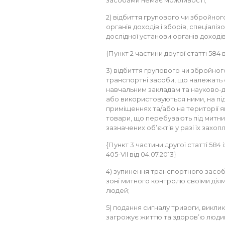
засобами немає можливості;
2) відбиття групового чи збройного
органів доходів і зборів, спеціалі
дослідної установи органів доходів 
{Пункт 2 частини другої статті 584 в
3) відбиття групового чи збройного
транспортні засоби, що належать о
навчальним закладам та науково-до
або використовуються ними, на підп
приміщеннях та/або на території я
товари, що перебувають під митни
зазначених об’єктів у разі їх захоп
{Пункт 3 частини другої статті 584
405-VII від 04.07.2013}
4) зупинення транспортного засоб
зоні митного контролю своїми дія
людей;
5) подання сигналу тривоги, викл
загрожує життю та здоров’ю люди