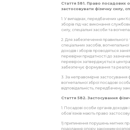
Стаття 581. Право посадових ос
застосовувати фізичну силу, с
1. У випадках, передбачених цим К
зборів під час виконання службов
силу, спеціальні засоби та вогнеп
2. Для забезпечення правильного 
спеціальних засобів, вогнепальної
доходів і зборів проводяться занят
перевірки придатності до зазначен
перевірок затверджується центра
забезпечує формування та реалізу
3. За неправомірне застосування ф
вогнепальної зброї посадові особи 
відповідальність, передбачену зак
Стаття 582. Застосування фізи
1. Посадові особи органів доходів 
обов’язків мають право застосовув
1) припинення порушень митних прав
подолання опору законним розпо