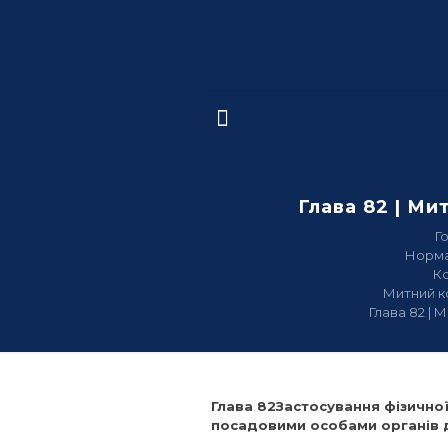
Глава 82 | Ми
Г
Норма
К
Митний к
Глава 82 | 
Глава 82Застосування фізичної
посадовими особами органів д