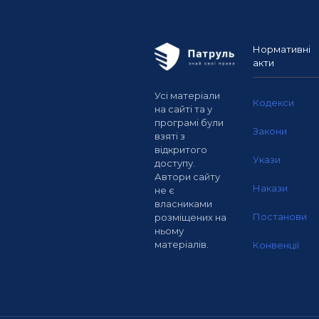
Нормативні
акти
Усі матеріали
Кодекси
на сайті та у
програмі були
Закони
взяті з
відкритого
Укази
доступу.
Автори сайту
Накази
не є
власниками
Постанови
розміщених на
ньому
матеріалів.
Конвенції