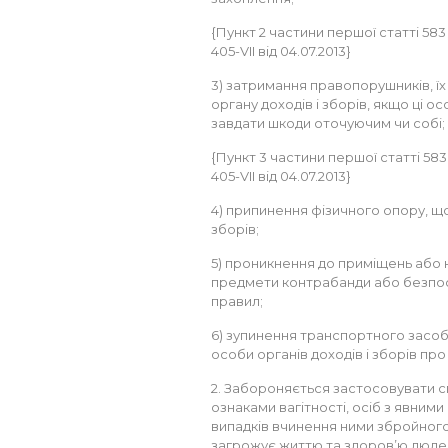
{Пункт 2 частини першої статті 583
405-VII від 04.07.2013}
3) затримання правопорушників, ї
органу доходів і зборів, якщо ці о
завдати шкоди оточуючим чи собі;
{Пункт 3 частини першої статті 583
405-VII від 04.07.2013}
4) припинення фізичного опору, що
зборів;
5) проникнення до приміщень або н
предмети контрабанди або безпо
правил;
6) зупинення транспортного засобу
особи органів доходів і зборів про
2. Забороняється застосовувати сп
ознаками вагітності, осіб з явними 
випадків вчинення ними збройного
загрожує життю та здоров’ю люде