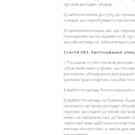
органів доходів і зборів;
2) забезпечення доступу до приміщ
товари, що перебувають під митн
3) припинення інших дій, що пере
покладених на посадових осіб орга
засоби впливу не забезпечують ви
Стаття 583. Застосування спец
1. Посадові особи органів доходів 
обов’язків мають право застосовув
речовини, обладнання для відкрит
зупинки транспортних засобів та ін
1) відбиття нападу безпосередньо н
2) відбиття нападу на будинки, буд
належать органам доходів і зборів
науково-дослідній установі органі
ними, на підприємства, установи та
території яких здійснюється митни
митним контролем, а також для звіл
захоплення;