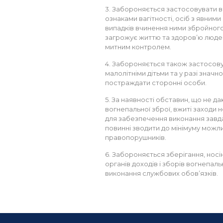
3. Забороняється застосовувати в
ознаками вагітності, осіб з явними 
випадків вчинення ними збройного
загрожує життю та здоров’ю люде
митним контролем.
4. Забороняється також застосов
малолітніми дітьми та у разі знач
постраждати сторонні особи.
5. За наявності обставин, що не д
вогнепальної зброї, вжиті заходи 
для забезпечення виконання завдан
повинні зводити до мінімуму можл
правопорушників.
6. Забороняється зберігання, нос
органів доходів і зборів вогнепальн
виконання службових обов’язків.