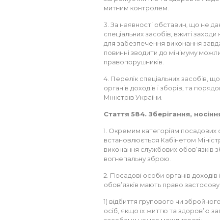
митним контролем.
3. За наявності обставин, що не д
спеціальних засобів, вжиті заходи
для забезпечення виконання завдан
повинні зводити до мінімуму можл
правопорушників.
4. Перелік спеціальних засобів,
органів доходів і зборів, та поря
Міністрів України.
Стаття 584. Зберігання, носін
1. Окремим категоріям посадових ос
встановлюється Кабінетом Міністрі
виконання службових обов’язків з
вогнепальну зброю.
2. Посадові особи органів доходів 
обов’язків мають право застосову
1) відбиття групового чи збройног
осіб, якщо їх життю та здоров’ю за