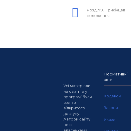
Розділ 9. Прикінцеві
положення
Нормативні
акти
Усі матеріали
на сайті та у
Кодекси
програмі були
взяті з
Закони
відкритого
доступу.
Автори сайту
Укази
не є
власниками