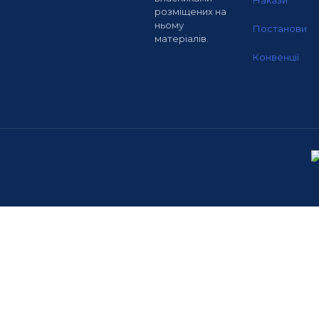
Накази
розміщених на
ньому
Постанови
матеріалів.
Конвенції