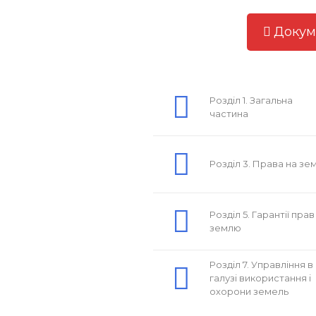
Докум
Розділ 1. Загальна
частина
Розділ 3. Права на зе
Розділ 5. Гарантії прав
землю
Розділ 7. Управління в
галузі використання і
охорони земель