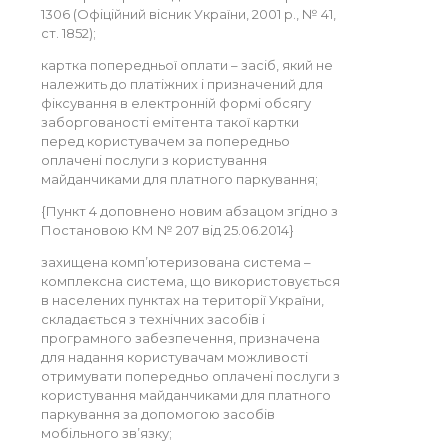
1306 (Офіційний вісник України, 2001 р., № 41,
ст. 1852);
картка попередньої оплати – засіб, який не
належить до платіжних і призначений для
фіксування в електронній формі обсягу
заборгованості емітента такої картки
перед користувачем за попередньо
оплачені послуги з користування
майданчиками для платного паркування;
{Пункт 4 доповнено новим абзацом згідно з
Постановою КМ № 207 від 25.06.2014}
захищена комп’ютеризована система –
комплексна система, що використовується
в населених пунктах на території України,
складається з технічних засобів і
програмного забезпечення, призначена
для надання користувачам можливості
отримувати попередньо оплачені послуги з
користування майданчиками для платного
паркування за допомогою засобів
мобільного зв’язку;