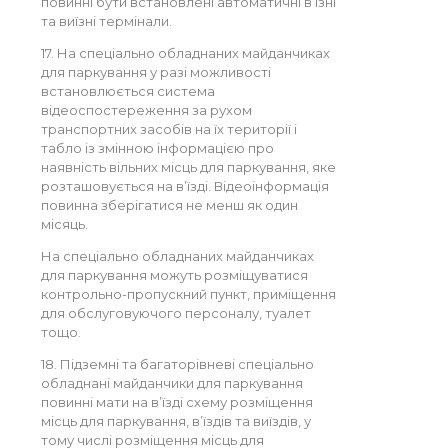
повинні бути встановлені автоматичні в’їзні
та виїзні термінали.
17. На спеціально обладнаних майданчиках
для паркування у разі можливості
встановлюється система
відеоспостереження за рухом
транспортних засобів на їх території і
табло із змінною інформацією про
наявність вільних місць для паркування, яке
розташовується на в’їзді. Відеоінформація
повинна зберігатися не менш як один
місяць.
На спеціально обладнаних майданчиках
для паркування можуть розміщуватися
контрольно-пропускний пункт, приміщення
для обслуговуючого персоналу, туалет
тощо.
18. Підземні та багаторівневі спеціально
обладнані майданчики для паркування
повинні мати на в’їзді схему розміщення
місць для паркування, в’їздів та виїздів, у
тому числі розміщення місць для