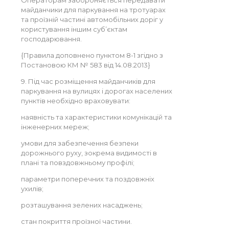
майданчики для паркування на тротуарах
та проїзній частині автомобільних доріг у
користування іншим суб’єктам
господарювання.
{Правила доповнено пунктом 8-1 згідно з
Постановою КМ № 583 від 14.08.2013}
9. Під час розміщення майданчиків для
паркування на вулицях і дорогах населених
пунктів необхідно враховувати:
наявність та характеристики комунікацій та
інженерних мереж;
умови для забезпечення безпеки
дорожнього руху, зокрема видимості в
плані та повздовжньому профілі;
параметри поперечних та поздовжніх
ухилів;
розташування зелених насаджень;
стан покриття проїзної частини.