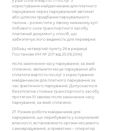
у разі сплати вартості послуг з
користування майданчиками для платного
паркування через паркувальний автомат
або шляхом придбання паркувального
талона – розмістити у лівому нижньому куті
лобового скла транспортного засобу
платіжний документ у спосіб, що
забезпечує його видимість для перевірки;
{Абзац четвертий пункту 26 в редакції
Постанови КМ № 207 від 25.06.2014}
після закінчення часу паркування, за який
сплачено, звільнити місце паркування або
сплатити вартість послуг з користування
майданчиком для платного паркування за
час фактичного паркування. Допускається
безоплатна стоянка транспортного засобу
протягом 10 хвилин після закінчення часу
паркування, за який сплачено.
27. Режим роботи майданчиків для
паркування, що перебувають у комунальній
власності, встановлюють органи місцевого
самоврядування, а приватних – оператор