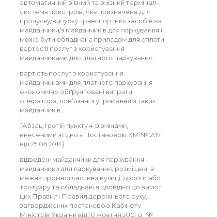
автоматичний в’їзний та виїзний термінал –
система пристроїв, яка призначена для
пропуску/випуску транспортних засобів на
майданчики/з майданчиків для паркування і
може бути обладнана приладом для сплати
вартості послуг з користування
майданчиками для платного паркування;
вартість послуг з користування
майданчиками для платного паркування –
економічно обґрунтовані витрати
оператора, пов’язані з утриманням таких
майданчиків;
{Абзац третій пункту 4 із змінами,
внесеними згідно з Постановою КМ № 207
від 25.06.2014}
відведені майданчики для паркування –
майданчики для паркування, розміщені в
межах проїзної частини вулиці, дороги або
тротуару та обладнані відповідно до вимог
цих Правил і Правил дорожнього руху,
затверджених постановою Кабінету
Міністрів України від 10 жовтня 2001 р. №