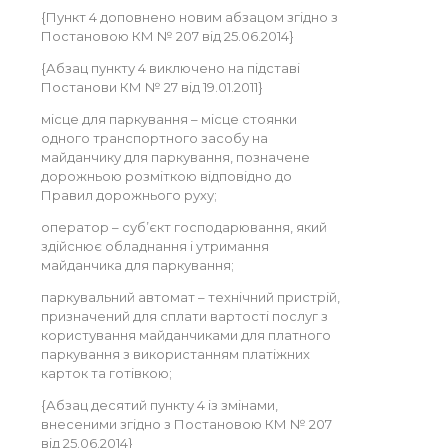
{Пункт 4 доповнено новим абзацом згідно з
Постановою КМ № 207 від 25.06.2014}
{Абзац пункту 4 виключено на підставі
Постанови КМ № 27 від 19.01.2011}
місце для паркування – місце стоянки
одного транспортного засобу на
майданчику для паркування, позначене
дорожньою розміткою відповідно до
Правил дорожнього руху;
оператор – суб’єкт господарювання, який
здійснює обладнання і утримання
майданчика для паркування;
паркувальний автомат – технічний пристрій,
призначений для сплати вартості послуг з
користування майданчиками для платного
паркування з використанням платіжних
карток та готівкою;
{Абзац десятий пункту 4 із змінами,
внесеними згідно з Постановою КМ № 207
від 25.06.2014}