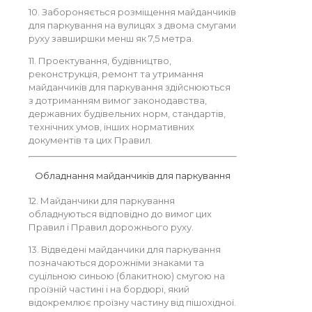
10. Забороняється розміщення майданчиків
для паркування на вулицях з двома смугами
руху завширшки менш як 7,5 метра.
11. Проектування, будівництво,
реконструкція, ремонт та утримання
майданчиків для паркування здійснюються
з дотриманням вимог законодавства,
державних будівельних норм, стандартів,
технічних умов, інших нормативних
документів та цих Правил.
Обладнання майданчиків для паркування
12. Майданчики для паркування
обладнуються відповідно до вимог цих
Правил і Правил дорожнього руху.
13. Відведені майданчики для паркування
позначаються дорожніми знаками та
суцільною синьою (блакитною) смугою на
проїзній частині і на бордюрі, який
відокремлює проїзну частину від пішохідної.