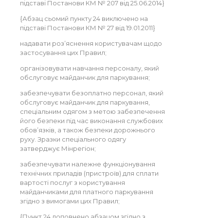
підставі Постанови КМ № 207 від 25.06.2014}
{Абзац сьомий пункту 24 виключено на
підставі Постанови КМ № 27 від 19.01.2011}
надавати роз’яснення користувачам щодо
застосування цих Правил;
організовувати навчання персоналу, який
обслуговує майданчик для паркування;
забезпечувати безоплатно персонал, який
обслуговує майданчик для паркування,
спеціальним одягом з метою забезпечення
його безпеки під час виконання службових
обов’язків, а також безпеки дорожнього
руху. Зразки спеціального одягу
затверджує Мінрегіон;
забезпечувати належне функціонування
технічних приладів (пристроїв) для сплати
вартості послуг з користування
майданчиками для платного паркування
згідно з вимогами цих Правил;
{Пункт 24 доповнено абзацом згідно з