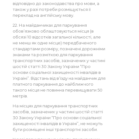
відповідно до законодавства про мови, а
також у разі потреби розміщується її
переклад на англійську мову.
22. На майданчиках для паркування
обов’язково облаштовуються місця (в
обсязі 10 відсотків загальної кількості, але
не менш як одне місце) передбаченого
стандартами розміру, позначені дорожніми
знаками та розміткою для паркування
транспортних засобів, зазначених у частині
шостій статті 30 Закону України “Про
основи соціальної захищеності інвалідів в
Україні”. Відстань від в’їзду на майданчик для
платного паркування до найближчого
такого місця не повинна перевищувати 50
метрів.
На місцях для паркування транспортних
засобів, зазначених у частині шостій статті
30 Закону України “Про основи соціальної
захищеності інвалідів в Україні”, не можуть
бути розміщені інші транспортні засоби.