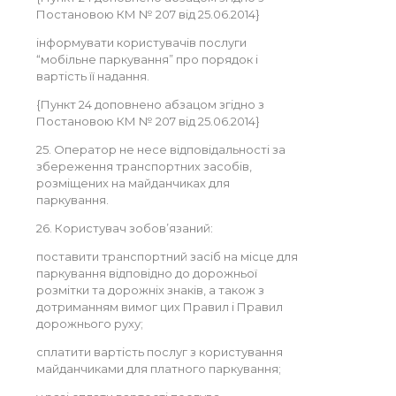
Постановою КМ № 207 від 25.06.2014}
інформувати користувачів послуги
“мобільне паркування” про порядок і
вартість її надання.
{Пункт 24 доповнено абзацом згідно з
Постановою КМ № 207 від 25.06.2014}
25. Оператор не несе відповідальності за
збереження транспортних засобів,
розміщених на майданчиках для
паркування.
26. Користувач зобов’язаний:
поставити транспортний засіб на місце для
паркування відповідно до дорожньої
розмітки та дорожніх знаків, а також з
дотриманням вимог цих Правил і Правил
дорожнього руху;
сплатити вартість послуг з користування
майданчиками для платного паркування;