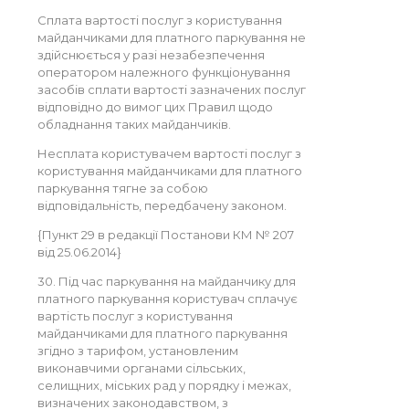
Сплата вартості послуг з користування
майданчиками для платного паркування не
здійснюється у разі незабезпечення
оператором належного функціонування
засобів сплати вартості зазначених послуг
відповідно до вимог цих Правил щодо
обладнання таких майданчиків.
Несплата користувачем вартості послуг з
користування майданчиками для платного
паркування тягне за собою
відповідальність, передбачену законом.
{Пункт 29 в редакції Постанови КМ № 207
від 25.06.2014}
30. Під час паркування на майданчику для
платного паркування користувач сплачує
вартість послуг з користування
майданчиками для платного паркування
згідно з тарифом, установленим
виконавчими органами сільських,
селищних, міських рад у порядку і межах,
визначених законодавством, з