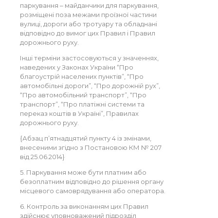
паркування – майданчики для паркування,
розміщені поза межами проїзної частини
вулиці, дороги або тротуару та обладнані
відповідно до вимог цих Правил і Правил
дорожнього руху.
Інші терміни застосовуються у значеннях,
наведених у Законах України “Про
благоустрій населених пунктів”, “Про
автомобільні дороги”, “Про дорожній рух”,
“Про автомобільний транспорт”, “Про
транспорт”, “Про платіжні системи та
переказ коштів в Україні”, Правилах
дорожнього руху.
{Абзац п’ятнадцятий пункту 4 із змінами,
внесеними згідно з Постановою КМ № 207
від 25.06.2014}
5. Паркування може бути платним або
безоплатним відповідно до рішення органу
місцевого самоврядування або оператора.
6. Контроль за виконанням цих Правил
здійснює уповноважений підрозділ