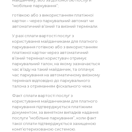
“мобільне паркування”;
готівкою або з використанням платіжної
картки – через паркувальний автомат чи
автоматичний в’їзний та виїзний термінали.
У разі сплати вартості послуг з
користування майданчиками для платного
паркування готівкою або з використанням
платіжної картки через автоматичний
в’їзний термінал користувач отримує
паркувальний талон, на якому зазначається
час в’їзду на такий майданчик, та оплачує
час паркування на автоматичному виїзному
терміналі відповідно до паркувального
талона з отриманням фіскального чека.
Факт сплати вартості послуг з
користування майданчиками для платного
паркування підтверджується платіжним
документом, за винятком випадків надання
послуги “мобільне паркування”, коли факт
такої сплати підтверджується захищеною
комп’ютеризованою системою.