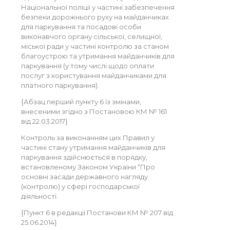
Національної поліції у частині забезпечення
безпеки дорожнього руху на майданчиках
для паркування та посадові особи
виконавчого органу сільської, селищної,
міської ради у частині контролю за станом
благоустрою та утримання майданчиків для
паркування (у тому числі щодо оплати
послуг з користування майданчиками для
платного паркування).
{Абзац перший пункту 6 із змінами,
внесеними згідно з Постановою КМ № 161
від 22.03.2017}
Контроль за виконанням цих Правил у
частині стану утримання майданчиків для
паркування здійснюється в порядку,
встановленому Законом України “Про
основні засади державного нагляду
(контролю) у сфері господарської
діяльності.
{Пункт 6 в редакції Постанови КМ № 207 від
25.06.2014}