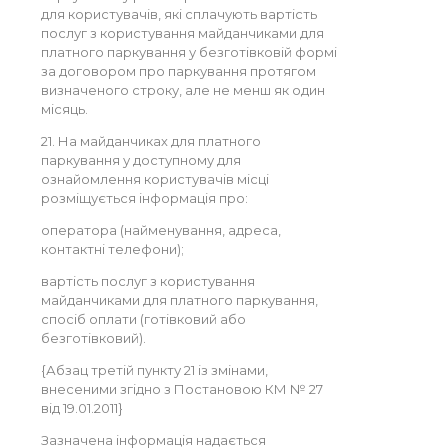
для користувачів, які сплачують вартість
послуг з користування майданчиками для
платного паркування у безготівковій формі
за договором про паркування протягом
визначеного строку, але не менш як один
місяць.
21. На майданчиках для платного
паркування у доступному для
ознайомлення користувачів місці
розміщується інформація про:
оператора (найменування, адреса,
контактні телефони);
вартість послуг з користування
майданчиками для платного паркування,
спосіб оплати (готівковий або
безготівковий).
{Абзац третій пункту 21 із змінами,
внесеними згідно з Постановою КМ № 27
від 19.01.2011}
Зазначена інформація надається