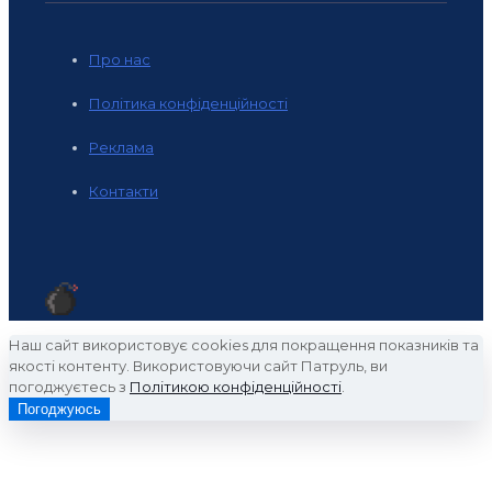
Про нас
Політика конфіденційності
Реклама
Контакти
Наш сайт використовує cookies для покращення показників та
якості контенту. Використовуючи сайт Патруль, ви
погоджуєтесь з
Політикою конфіденційності
.
Погоджуюсь