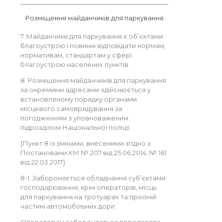
Розміщення майданчиків для паркування
7. Майданчики для паркування є об’єктами
благоустрою і повинні відповідати нормам,
нормативам, стандартам у сфері
благоустрою населених пунктів.
8. Розміщення майданчиків для паркування
за окремими адресами здійснюється у
встановленому порядку органами
місцевого самоврядування за
погодженням з уповноваженим
підрозділом Національної поліції.
{Пункт 8 із змінами, внесеними згідно з
Постановами КМ № 207 від 25.06.2014, № 161
від 22.03.2017}
8-1. Забороняється обладнання суб’єктами
господарювання, крім операторів, місць
для паркування на тротуарах та проїзній
частині автомобільних доріг.
Операторам забороняється передавати