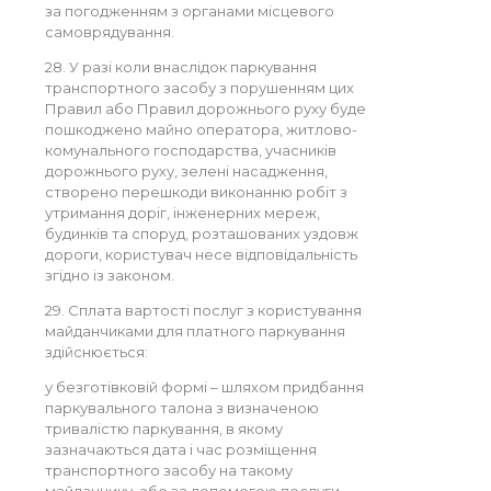
за погодженням з органами місцевого
самоврядування.
28. У разі коли внаслідок паркування
транспортного засобу з порушенням цих
Правил або Правил дорожнього руху буде
пошкоджено майно оператора, житлово-
комунального господарства, учасників
дорожнього руху, зелені насадження,
створено перешкоди виконанню робіт з
утримання доріг, інженерних мереж,
будинків та споруд, розташованих уздовж
дороги, користувач несе відповідальність
згідно із законом.
29. Сплата вартості послуг з користування
майданчиками для платного паркування
здійснюється:
у безготівковій формі – шляхом придбання
паркувального талона з визначеною
тривалістю паркування, в якому
зазначаються дата і час розміщення
транспортного засобу на такому
майданчику, або за допомогою послуги