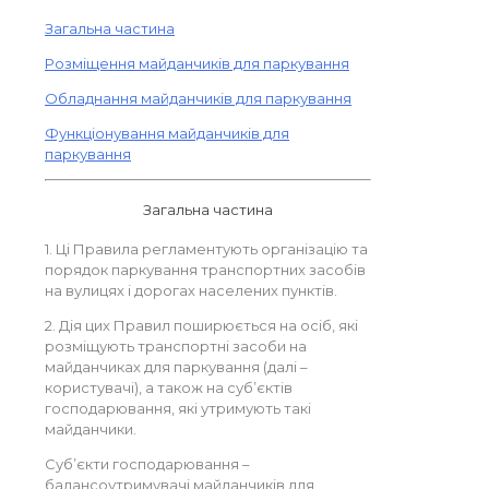
Загальна частина
Розміщення майданчиків для паркування
Обладнання майданчиків для паркування
Функціонування майданчиків для
паркування
Загальна частина
1. Ці Правила регламентують організацію та
порядок паркування транспортних засобів
на вулицях і дорогах населених пунктів.
2. Дія цих Правил поширюється на осіб, які
розміщують транспортні засоби на
майданчиках для паркування (далі –
користувачі), а також на суб’єктів
господарювання, які утримують такі
майданчики.
Суб’єкти господарювання –
балансоутримувачі майданчиків для