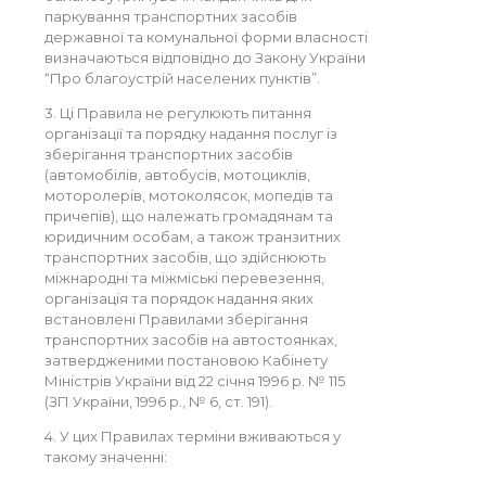
паркування транспортних засобів
державної та комунальної форми власності
визначаються відповідно до Закону України
“Про благоустрій населених пунктів”.
3. Ці Правила не регулюють питання
організації та порядку надання послуг із
зберігання транспортних засобів
(автомобілів, автобусів, мотоциклів,
моторолерів, мотоколясок, мопедів та
причепів), що належать громадянам та
юридичним особам, а також транзитних
транспортних засобів, що здійснюють
міжнародні та міжміські перевезення,
організація та порядок надання яких
встановлені Правилами зберігання
транспортних засобів на автостоянках,
затвердженими постановою Кабінету
Міністрів України від 22 січня 1996 р. № 115
(ЗП України, 1996 р., № 6, ст. 191).
4. У цих Правилах терміни вживаються у
такому значенні: