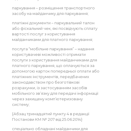
паркування – розміщення транспортного
засобу на майданчику для паркування;
платіжні документи – паркувальний талон
або фіскальний чек, які посвідчують сплату
вартості послуг з користування
майданчиками для платного паркування;
послуга “мобільне паркування” – надання
користувачеві можливості отримати
послуги з користування майданчиками для
платного паркування, що оплачуються за
допомогою карток попередньої оплати або
платіжних інструментів, передбачених
законодавством про безготівкові
розрахунки, із застосуванням засобів
мобільного зв’язку для передачі інформації
через захищену комп’ютеризовану
систему;
{Абзац тринадцятий пункту 4 в редакції
Постанови КМ № 207 від 25.06.2014}
спеціально обладнані майданчики для