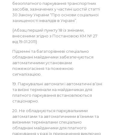
безоплатного паркування транспортних
засобів, зазначених у частині шостій статті
30 Закону України “Про основи соціальної
захищеності інвалідів в Україні”.
{Абзац перший пункту 18 із змінами,
внесеними згідно з Постановою КМ № 27
від 19.01.2011}
Підземні та багаторівневі спеціально
обладнані майданчики забезпечуються
автоматичними установками
пожежогасіння та пожежною
сигналізацією.
19. Паркувальні автомати і автоматичні в’їзні
та виїзні термінали на майданчиках для
платного паркування встановлюються
стаціонарно.
20. Не обладнуються паркувальними
автоматами та автоматичними в’їзними та
виїзними терміналами спеціально
обладнані майданчики для платного
паркування у разі їх призначення виключно