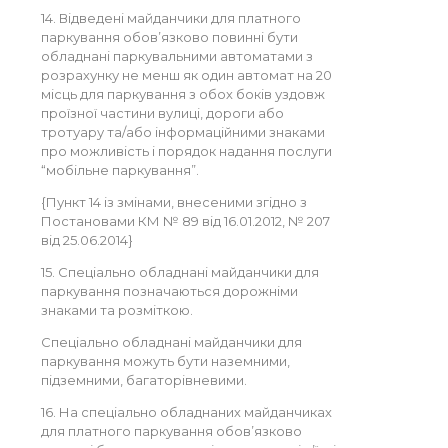
14. Відведені майданчики для платного
паркування обов’язково повинні бути
обладнані паркувальними автоматами з
розрахунку не менш як один автомат на 20
місць для паркування з обох боків уздовж
проїзної частини вулиці, дороги або
тротуару та/або інформаційними знаками
про можливість і порядок надання послуги
“мобільне паркування”.
{Пункт 14 із змінами, внесеними згідно з
Постановами КМ № 89 від 16.01.2012, № 207
від 25.06.2014}
15. Спеціально обладнані майданчики для
паркування позначаються дорожніми
знаками та розміткою.
Спеціально обладнані майданчики для
паркування можуть бути наземними,
підземними, багаторівневими.
16. На спеціально обладнаних майданчиках
для платного паркування обов’язково