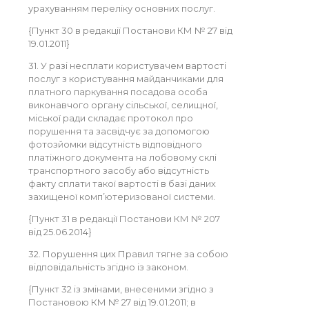
урахуванням переліку основних послуг.
{Пункт 30 в редакції Постанови КМ № 27 від
19.01.2011}
31. У разі несплати користувачем вартості
послуг з користування майданчиками для
платного паркування посадова особа
виконавчого органу сільської, селищної,
міської ради складає протокол про
порушення та засвідчує за допомогою
фотозйомки відсутність відповідного
платіжного документа на лобовому склі
транспортного засобу або відсутність
факту сплати такої вартості в базі даних
захищеної комп’ютеризованої системи.
{Пункт 31 в редакції Постанови КМ № 207
від 25.06.2014}
32. Порушення цих Правил тягне за собою
відповідальність згідно із законом.
{Пункт 32 із змінами, внесеними згідно з
Постановою КМ № 27 від 19.01.2011; в