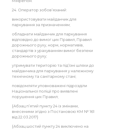
Мінрегіон.
24. Оператор зобов’язаний:
використовувати майданчик для
паркування за призначенням;
обладнати майданчик для паркування
відповідно до вимог цих Правил, Правил
дорожнього руху, норм, нормативів,
стандартів з урахуванням вимог безпеки
дорожнього руху;
утримувати територію та під’їзні шляхи до
майданчика для паркування у належному
технічному та санітарному стані;
повідомляти уповноважені підрозділи
Національної поліції про виявлені
порушення цих Правил;
{Абзац п’ятий пункту 24 із змінами,
внесеними згідно з Постановою КМ № 161
від 22.03.2017}
{Абзац шостий пункту 24 виключено на