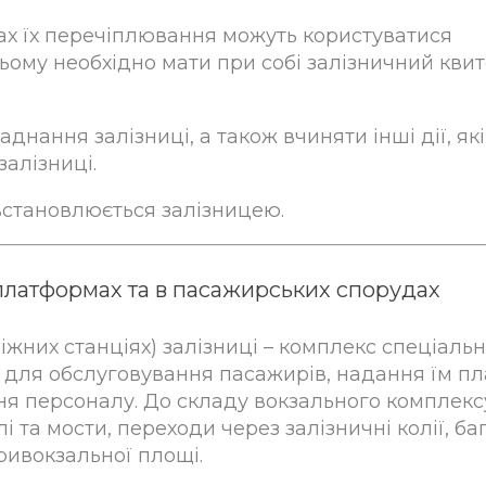
ах їх перечіплювання можуть користуватися
ому необхідно мати при собі залізничний квит
аднання залізниці, а також вчиняти інші дії, які
алізниці.
 встановлюється залізницею.
 платформах та в пасажирських спорудах
жних станціях) залізниці – комплекс спеціаль
 для обслуговування пасажирів, надання їм пл
ння персоналу. До складу вокзального комплекс
і та мости, переходи через залізничні колії, ба
ривокзальної площі.