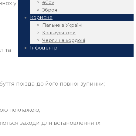
eGov
ннях у
Зброя
Корисне
Пальне в Україні
Калькулятори
Черги на кордоні
Інфоцентр
л та
уття поїзда до його повної зупинки;
ною поклажею;
ваються заходи для встановлення їх