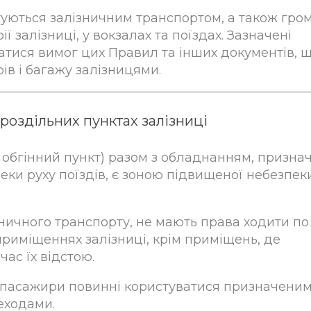
стуються залізничним транспортом, а також гро
ї залізниці, у вокзалах та поїздах. Зазначені
атися вимог цих Правил та інших документів, 
в і багажу залізницями.
роздільних пунктах залізниці
зд, обгінний пункт) разом з обладнанням, призн
еки руху поїздів, є зоною підвищеної небезпеки
ізничного транспорту, не мають права ходити по
приміщеннях залізниці, крім приміщень, де
ас їх відстою.
у пасажири повинні користуватися призначени
еходами.