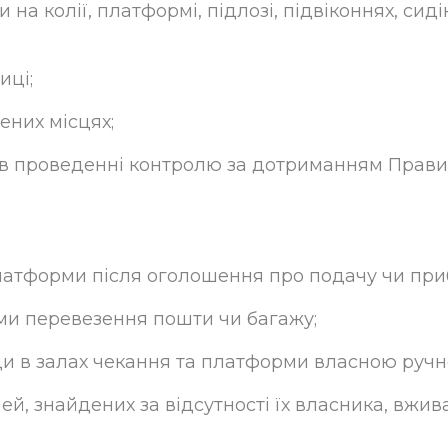
на колії, платформі, підлозі, підвіконнях, сиді
иці;
ених місцях;
в проведенні контролю за дотриманням Прави
латформи після оголошення про подачу чи приб
ми перевезення пошти чи багажу;
оди в залах чекання та платформи власною руч
ей, знайдених за відсутності їх власника, вжи