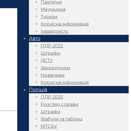
Пам’ятки
Медицина
Туризм
Корисна інформація
Інвалідність
Авто
ПДР 2025
Штрафи
ДСТУ
Закордоном
Новачкам
Корисна інформація
Поліція
ПДР 2025
Розгляд справи
Штрафи
Фабули та таблиці
МТСБУ