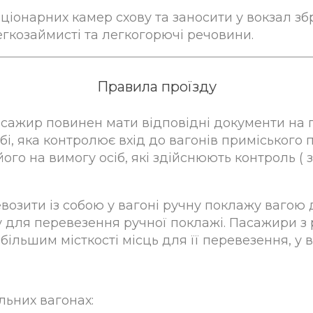
іонарних камер схову та заносити у вокзал збр
легкозаймисті та легкогорючі речовини.
Правила проїзду
 пасажир повинен мати відповідні документи на 
бі, яка контролює вхід до вагонів приміського
його на вимогу осіб, які здійснюють контроль ( 
озити із собою у вагоні ручну поклажу вагою до
у для перевезення ручної поклажі. Пасажири з
ільшим місткості місць для її перевезення, у 
льних вагонах: