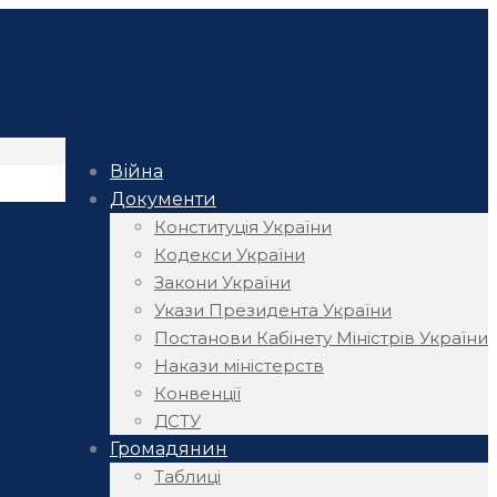
Війна
Документи
Конституція України
Кодекси України
Закони України
Укази Президента України
Постанови Кабінету Міністрів України
Накази міністерств
Конвенції
ДСТУ
Громадянин
Таблиці