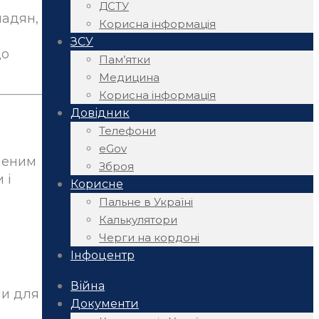
ДСТУ
мадян,
Корисна інформація
ЗСУ
що
Пам’ятки
Медицина
Корисна інформація
Довідник
Телефони
eGov
аченим
Зброя
 і
Корисне
Пальне в Україні
Калькулятори
Черги на кордоні
Інфоцентр
Війна
ми для
Документи