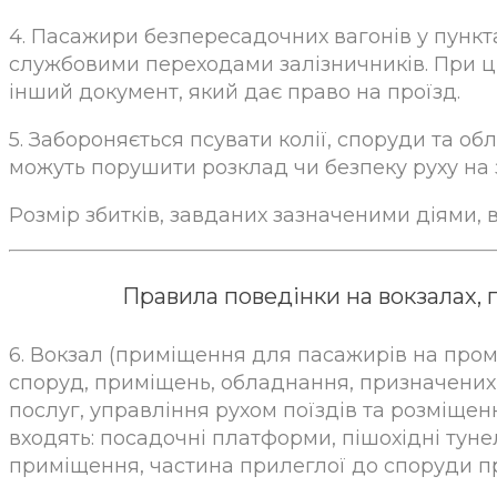
4. Пасажири безпересадочних вагонів у пункт
службовими переходами залізничників. При ць
інший документ, який дає право на проїзд.
5. Забороняється псувати колії, споруди та обл
можуть порушити розклад чи безпеку руху на з
Розмір збитків, завданих зазначеними діями,
Правила поведінки на вокзалах,
6. Вокзал (приміщення для пасажирів на промі
споруд, приміщень, обладнання, призначених
послуг, управління рухом поїздів та розміще
входять: посадочні платформи, пішохідні тунел
приміщення, частина прилеглої до споруди п