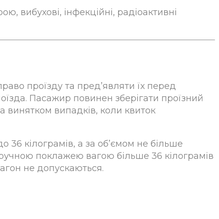
ою, вибухові, інфекційні, радіоактивні
право проїзду та пред’являти їх перед
 поїзда. Пасажир повинен зберігати проїзний
за винятком випадків, коли квиток
 36 кілограмів, а за об’ємом не більше
 ручною поклажею вагою більше 36 кілограмів
вагон не допускаються.