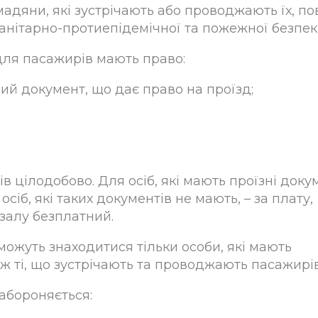
мадяни, які зустрічають або проводжають їх, по
санітарно-протиепідемічної та пожежної безпек
для пасажирів мають право:
ий документ, що дає право на проїзд;
в цілодобово. Для осіб, які мають проїзні доку
сіб, які таких документів не мають, – за плату,
залу безплатний.
 можуть знаходитися тільки особи, які мають
кож ті, що зустрічають та проводжають пасажирів
абороняється: