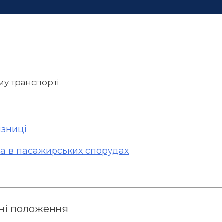
му транспорті
ізниці
та в пасажирських спорудах
ні положення