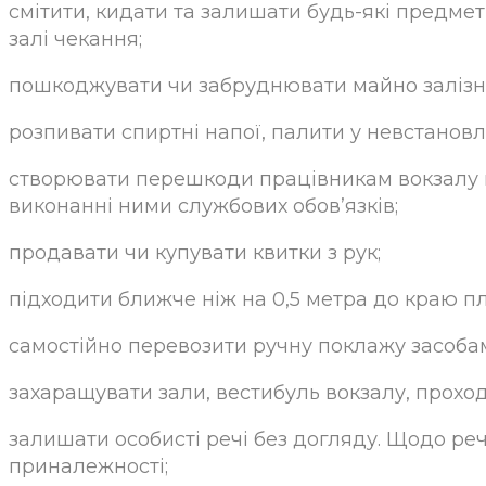
смітити, кидати та залишати будь-які предмети 
залі чекання;
пошкоджувати чи забруднювати майно залізн
розпивати спиртні напої, палити у невстановл
створювати перешкоди працівникам вокзалу 
виконанні ними службових обов’язків;
продавати чи купувати квитки з рук;
підходити ближче ніж на 0,5 метра до краю п
самостійно перевозити ручну поклажу засоба
захаращувати зали, вестибуль вокзалу, прох
залишати особисті речі без догляду. Щодо реч
приналежності;