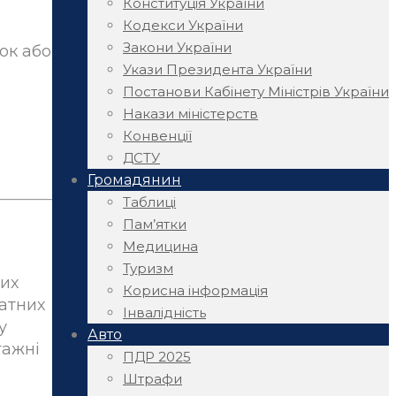
Конституція України
Кодекси України
Закони України
ок або
Укази Президента України
Постанови Кабінету Міністрів України
Накази міністерств
Конвенції
ДСТУ
Громадянин
Таблиці
Пам’ятки
Медицина
Туризм
них
Корисна інформація
атних
Інвалідність
у
Авто
гажні
ПДР 2025
Штрафи