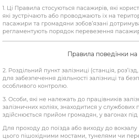
1. Ці Правила стосуються пасажирів, які кори
які зустрічають або проводжають їх на територі
пасажири та громадяни зобов’язані дотримув
регламентують порядок перевезення пасажирі
Правила поведінки на 
2. Роздільний пункт залізниці (станція, роз’ї
для забезпечення діяльності залізниці та безп
особливого контролю.
3. Особи, які не належать до працівників зал
залізничних коліях, знаходитися у службових 
здійснюється прийом громадян, у вагонах під ч
Для проходу до поїзда або виходу до вокзал
цього пішохідними мостами, тунелями чи пер