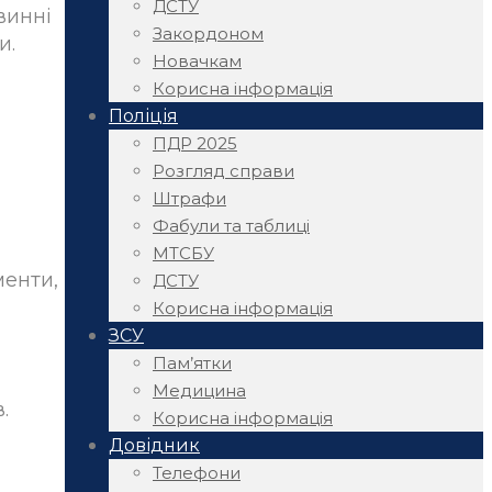
ДСТУ
винні
Закордоном
и.
Новачкам
Корисна інформація
Поліція
ПДР 2025
Розгляд справи
Штрафи
Фабули та таблиці
МТСБУ
менти,
ДСТУ
Корисна інформація
ЗСУ
Пам’ятки
Медицина
.
Корисна інформація
Довідник
Телефони