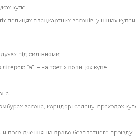
уках купе;
етіх полицях плацкартних вагонів, у нішах купе
ндуках під сидіннями;
літерою “а”, – на третіх полицях купе;
она.
мбурах вагона, коридорі салону, проходах купе
 чи посвідчення на право безплатного проїзду;