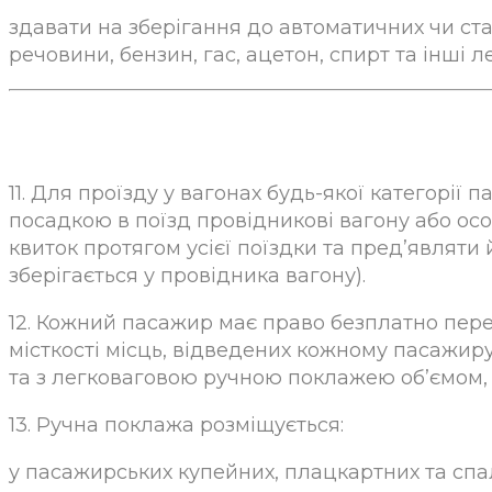
здавати на зберігання до автоматичних чи стац
речовини, бензин, гас, ацетон, спирт та інші 
11. Для проїзду у вагонах будь-якої категорії
посадкою в поїзд провідникові вагону або осо
квиток протягом усієї поїздки та пред’являти 
зберігається у провідника вагону).
12. Кожний пасажир має право безплатно перев
місткості місць, відведених кожному пасажир
та з легковаговою ручною поклажею об’ємом, б
13. Ручна поклажа розміщується:
у пасажирських купейних, плацкартних та спа