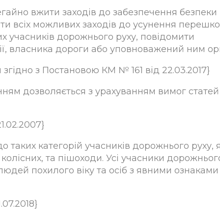
негайно вжити заходів до забезпечення безпеки
ити всіх можливих заходів до усунення перешко
х учасників дорожнього руху, повідомити
ії, власника дороги або уповноважений ним ор
 згідно з Постановою КМ № 161 від 22.03.2017}
енням дозволяється з урахуванням вимог статей
1.02.2007}
 до таких категорій учасників дорожнього руху, 
 колісних, та пішоходи. Усі учасники дорожньог
людей похилого віку та осіб з явними ознаками
.07.2018}