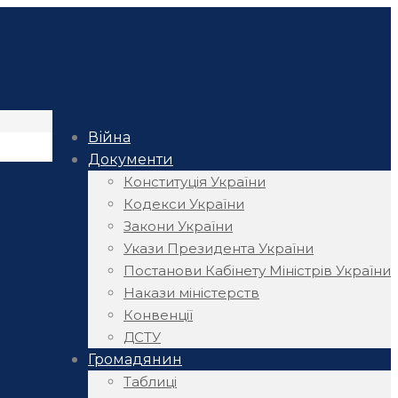
Війна
Документи
Конституція України
Кодекси України
Закони України
Укази Президента України
Постанови Кабінету Міністрів України
Накази міністерств
Конвенції
ДСТУ
Громадянин
Таблиці