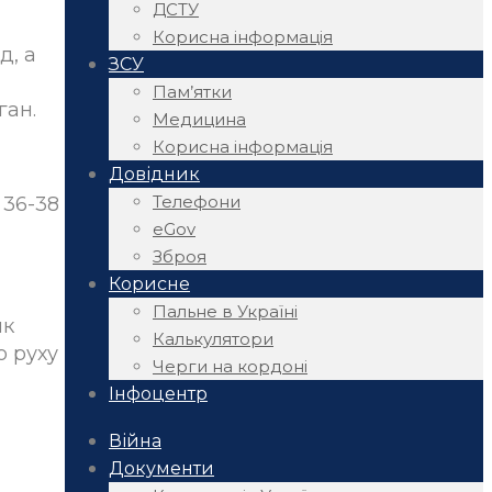
ДСТУ
Корисна інформація
д, а
ЗСУ
Пам’ятки
ган.
Медицина
Корисна інформація
Довідник
Телефони
 36-38
eGov
Зброя
Корисне
Пальне в Україні
як
Калькулятори
о руху
Черги на кордоні
Інфоцентр
Війна
Документи