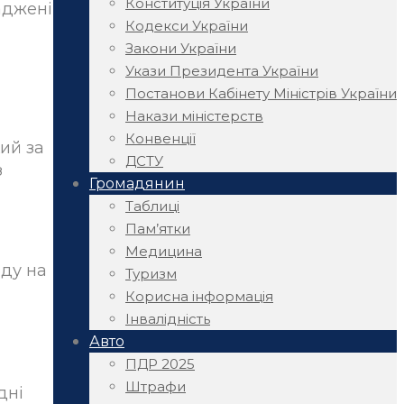
Конституція України
аджені
Кодекси України
Закони України
Укази Президента України
Постанови Кабінету Міністрів України
Накази міністерств
Конвенції
кий за
ДСТУ
з
Громадянин
Таблиці
Пам’ятки
Медицина
зду на
Туризм
Корисна інформація
Інвалідність
Авто
ПДР 2025
Штрафи
дні