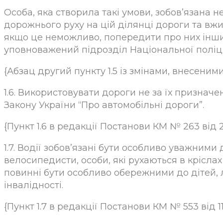
Особа, яка створила такі умови, зобов’язана 
дорожнього руху на цій ділянці дороги та вж
якщо це неможливо, попередити про них інши
уповноважений підрозділ Національної поліц
{Абзац другий пункту 1.5 із змінами, внесеними
1.6. Використовувати дороги не за їх признач
Закону України “Про автомобільні дороги”.
{Пункт 1.6 в редакції Постанови КМ № 263 від 2
1.7. Водії зобов’язані бути особливо уважними
велосипедисти, особи, які рухаються в кріслах
повинні бути особливо обережними до дітей, 
інвалідності.
{Пункт 1.7 в редакції Постанови КМ № 553 від 11