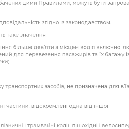
едбачених цими Правилами, можуть бути запров
ідповідальність згідно із законодавством.
ть таке значення:
діння більше дев’яти з місцем водія включно, я
ний для перевезення пасажирів та їх багажу і
еки;
у транспортних засобів, не призначена для в’ї
ні частини, відокремлені одна від іншої
лізничні і трамвайні колії, пішохідні і велосипе