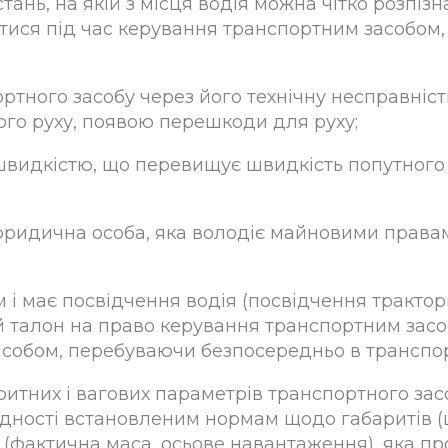
тань, на якій з місця водія можна чітко розпі
ватися під час керування транспортним засобом
тного засобу через його технічну несправніст
го руху, появою перешкоди для руху;
швидкістю, що перевищує швидкість попутного 
юридична особа, яка володіє майновими права
м і має посвідчення водія (посвідчення тракто
талон на право керування транспортним засобо
асобом, перебуваючи безпосередньо в транспор
итних і вагових параметрів транспортного зас
відності встановленим нормам щодо габаритів (
(фактична маса, осьове навантаження), яка п