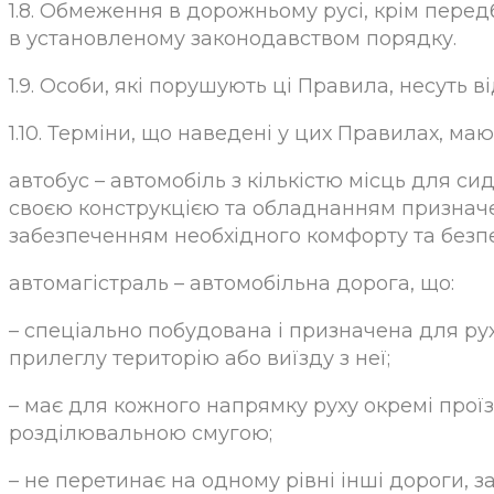
1.8. Обмеження в дорожньому русі, крім пер
в установленому законодавством порядку.
1.9. Особи, які порушують ці Правила, несуть в
1.10. Терміни, що наведені у цих Правилах, маю
автобус – автомобіль з кількістю місць для си
своєю конструкцією та обладнанням призначе
забезпеченням необхідного комфорту та безп
автомагістраль – автомобільна дорога, що:
– спеціально побудована і призначена для рух
прилеглу територію або виїзду з неї;
– має для кожного напрямку руху окремі проїз
розділювальною смугою;
– не перетинає на одному рівні інші дороги, за