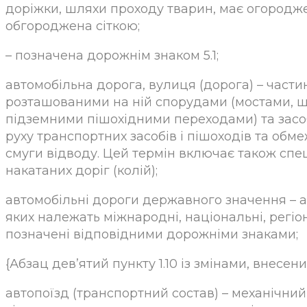
доріжки, шляхи проходу тварин, має огороджен
обгороджена сіткою;
– позначена дорожнім знаком 5.1;
автомобільна дорога, вулиця (дорога) – частин
розташованими на ній спорудами (мостами, 
підземними пішохідними переходами) та засо
руху транспортних засобів і пішоходів та обм
смуги відводу. Цей термін включає також спе
накатаних доріг (колій);
автомобільні дороги державного значення – а
яких належать міжнародні, національні, регіон
позначені відповідними дорожніми знаками;
{Абзац дев’ятий пункту 1.10 із змінами, внесен
автопоїзд (транспортний состав) – механічний