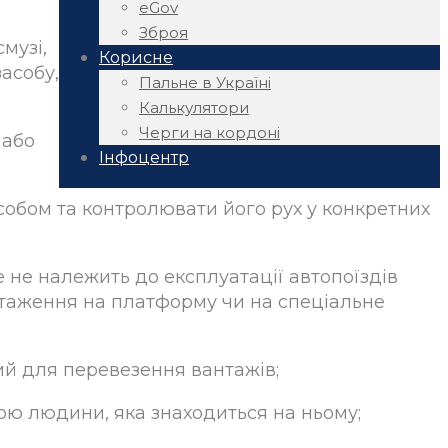
eGov
Зброя
музі,
Корисне
асобу,
Пальне в Україні
Калькулятори
Черги на кордоні
 або
Інфоцентр
асобом та контролювати його рух у конкретних
не належить до експлуатації автопоїздів
нтаження на платформу чи на спеціальне
ий для перевезення вантажів;
лою людини, яка знаходиться на ньому;