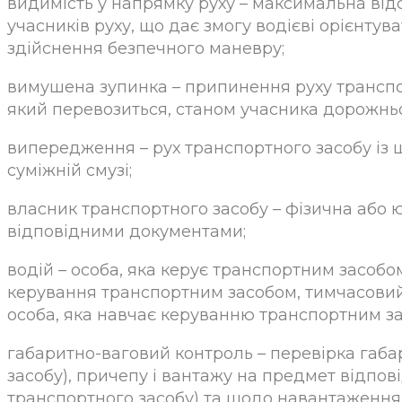
видимість у напрямку руху – максимальна відс
учасників руху, що дає змогу водієві орієнту
здійснення безпечного маневру;
вимушена зупинка – припинення руху транспор
який перевозиться, станом учасника дорожньо
випередження – рух транспортного засобу із 
суміжній смузі;
власник транспортного засобу – фізична або 
відповідними документами;
водій – особа, яка керує транспортним засобо
керування транспортним засобом, тимчасовий 
особа, яка навчає керуванню транспортним з
габаритно-ваговий контроль – перевірка габар
засобу), причепу і вантажу на предмет відпо
транспортного засобу) та щодо навантаження 