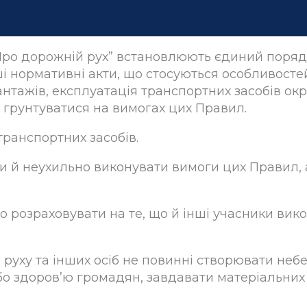
 “Про дорожній рух” встановлюють єдиний поря
нші нормативні акти, що стосуються особливосте
нтажів, експлуатація транспортних засобів ок
ні грунтуватися на вимогах цих Правил.
 транспортних засобів.
ати й неухильно виконувати вимоги цих Правил, 
о розраховувати на те, що й інші учасники вик
го руху та інших осіб не повинні створювати неб
бо здоров’ю громадян, завдавати матеріальних