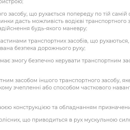
ристрою;
о засобу, що рухається попереду по тій самій с
пинки дасть можливість водієві транспортного з
 здійснення будь-якого маневру;
частинами транспортних засобів, що рухаються,
ована безпека дорожнього руху;
й має змогу безпечно керувати транспортним з
им засобом іншого транспортного засобу, яке 
чкому зчепленні або способом часткового нава
 своєю конструкцією та обладнанням призначен
колісних, що приводиться в рух мускульною си