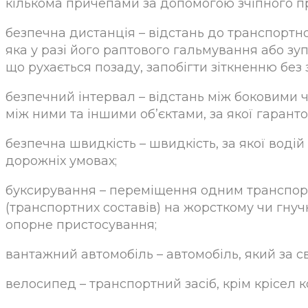
кількома причепами за допомогою зчіпного п
безпечна дистанція – відстань до транспортног
яка у разі його раптового гальмування або зу
що рухається позаду, запобігти зіткненню без
безпечний інтервал – відстань між боковими 
між ними та іншими об’єктами, за якої гарант
безпечна швидкість – швидкість, за якої воді
дорожніх умовах;
буксирування – переміщення одним транспортн
(транспортних составів) на жорсткому чи гну
опорне пристосування;
вантажний автомобіль – автомобіль, який за
велосипед – транспортний засіб, крім крісел 