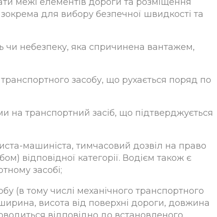
знати межі елементів дороги та розміщення
, зокрема для вибору безпечної швидкості та
ь чи небезпеку, яка спричинена вантажем,
транспортного засобу, що рухається поряд по
ми на транспортний засіб, що підтверджується
риста-машиніста, тимчасовий дозвіл на право
м) відповідної категорії. Водієм також є
тному засобі;
обу (в тому числі механічного транспортного
ширина, висота від поверхні дороги, довжина
роводиться відповідно до встановленого