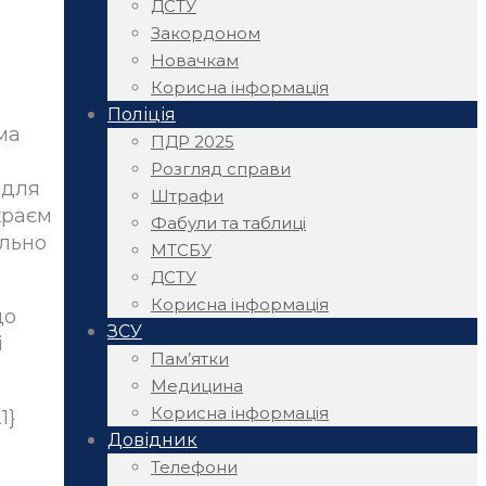
ДСТУ
Закордоном
Новачкам
Корисна інформація
Поліція
ма
ПДР 2025
Розгляд справи
 для
Штрафи
краєм
Фабули та таблиці
ільно
МТСБУ
ДСТУ
Корисна інформація
до
ЗСУ
і
Пам’ятки
Медицина
Корисна інформація
1}
Довідник
Телефони