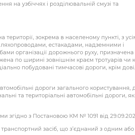
ня на узбіччях і розділювальній смузі та
а території, зокрема в населеному пункті, з усі
шляхопроводами, естакадами, надземними і
бами організації дорожнього руху, призначена
ежена по ширині зовнішнім краєм тротуарів чи 
ціально побудовані тимчасові дороги, крім дов
втомобільні дороги загального користування, 
альні та територіальні автомобільні дороги, як
ими згідно з Постановою КМ № 1091 від 29.09.202
 транспортний засіб, що з’єднаний з одним або