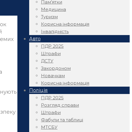
Пам’ятки
Медицина
Туризм
Корисна інформація
док
Інвалідність
й
Авто
ремих
ПДР 2025
Штрафи
ДСТУ
Закордоном
а
Новачкам
Корисна інформація
Поліція
онують
ПДР 2025
Розгляд справи
езпеку
Штрафи
Фабули та таблиці
МТСБУ