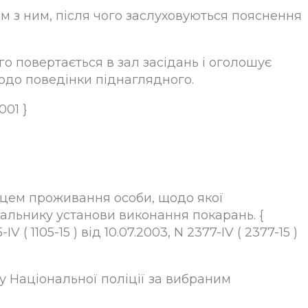
м з ним, після чого заслуховуються пояснення
о повертається в зал засідань і оголошує
одо поведінки піднаглядного.
001 }
сцем проживання особи, щодо якої
ачальнику установи виконання покарань. {
( 1105-15 ) від 10.07.2003, N 2377-IV ( 2377-15 )
 Національної поліції за вибраним