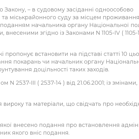
ого Закону, – в судовому засіданні одноособово
о та міськрайонного суду за місцем проживанн
а поданням начальника органу Національної полі
, внесеними згідно із Законами N 1105-IV ( 1105-1
 пропонує встановити на підставі статті 10 ць
ання покарань чи начальник органу Національ
унтування доцільності таких заходів.
N 2537-III ( 2537-14 ) від 21.06.2001; із змінами,
 вироку та матеріали, що свідчать про необхід
якої внесено подання про встановлення адмініс
ник якого вніс подання.