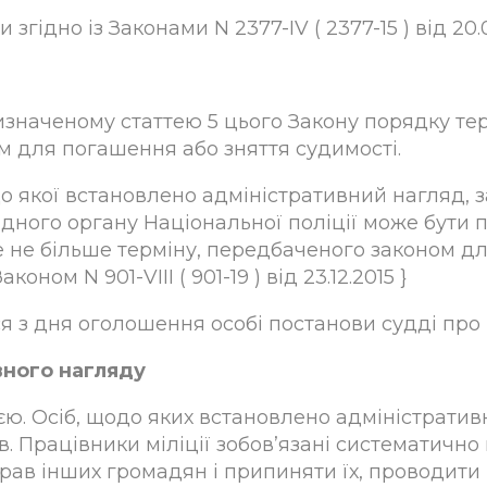
гідно із Законами N 2377-IV ( 2377-15 ) від 20.01.2
значеному статтею 5 цього Закону порядку терм
м для погашення або зняття судимості.
одо якої встановлено адміністративний нагляд,
ідного органу Національної поліції може бути
е не більше терміну, передбаченого законом дл
оном N 901-VIII ( 901-19 ) від 23.12.2015 }
я з дня оголошення особі постанови судді про
вного нагляду
ю. Осіб, щодо яких встановлено адміністративн
ів. Працівники міліції зобов’язані систематично
в інших громадян і припиняти їх, проводити р