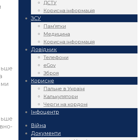
ДСТУ
и
Корисна інформація
ЗСУ
Пам’ятки
Медицина
Корисна інформація
Довідник
Телефони
eGov
ільше
Зброя
а
Корисне
ими
Пальне в Україні
Калькулятори
Черги на кордоні
Інфоцентр
ільше
Війна
овно-
Документи