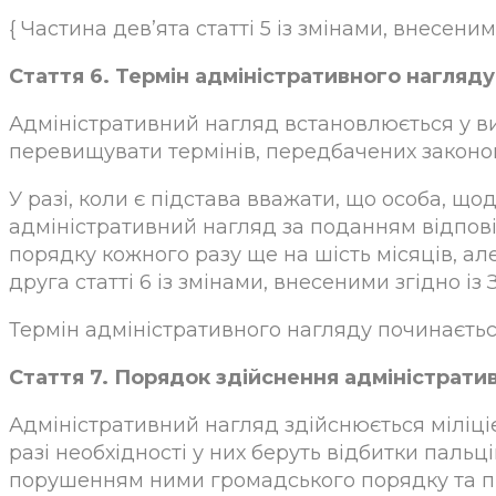
{ Частина дев’ята статті 5 із змінами, внесеними з
Стаття 6. Термін адміністративного нагляду
Адміністративний нагляд встановлюється у ви
перевищувати термінів, передбачених законо
У разі, коли є підстава вважати, що особа, щ
адміністративний нагляд за поданням відпов
порядку кожного разу ще на шість місяців, ал
друга статті 6 із змінами, внесеними згідно із Зак
Термін адміністративного нагляду починаєтьс
Стаття 7. Порядок здійснення адміністрати
Адміністративний нагляд здійснюється міліціє
разі необхідності у них беруть відбитки пальц
порушенням ними громадського порядку та пра