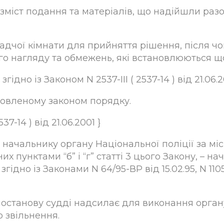
міст подання та матеріалів, що надійшли разо
дчої кімнати для прийняття рішення, після чог
го нагляду та обмежень, які встановлюються щ
ідно із Законом N 2537-III ( 2537-14 ) від 21.06.2
новленому законом порядку.
7-14 ) від 21.06.2001 }
начальнику органу Національної поліції за мі
х пунктами “б” і “г” статті 3 цього Закону, – н
дно із Законами N 64/95-ВР від 15.02.95, N 1105-IV 
останову судді надсилає для виконання органу
 звільнення.