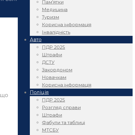
Пам’ятки
Медицина
Туризм
Корисна інформація
Інвалідність
Авто
ПДР 2025
Штрафи
ДСТУ
Закордоном
Новачкам
Корисна інформація
Поліція
 що
ПДР 2025
Розгляд справи
Штрафи
Фабули та таблиці
МТСБУ