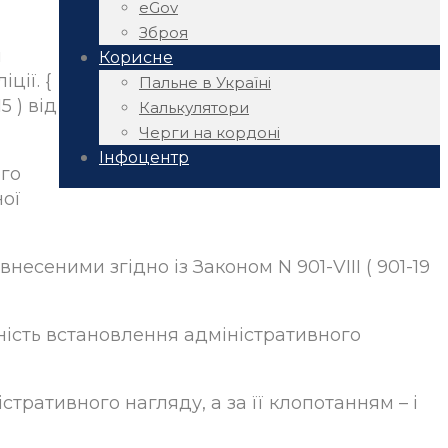
eGov
Зброя
я
Корисне
ції. {
Пальне в Україні
5 ) від
Калькулятори
Черги на кордоні
Інфоцентр
ого
ної
 внесеними згідно із Законом N 901-VIII ( 901-19
ність встановлення адміністративного
тративного нагляду, а за її клопотанням – і