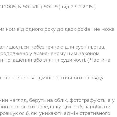
005, N 901-VIII ( 901-19 ) від 23.12.2015 }
іном від одного року до двох років і не може
 залишається небезпечною для суспільства,
 продовжено у визначеному цим Законом
я погашення або зняття судимості. { Частина
 встановлення адміністративного нагляду.
ий нагляд, беруть на облік, фотографують, а у
 контролювати поведінку цих осіб, запобігати
озшук осіб, які уникають адміністративного