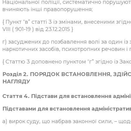
Національної поліції, систематично порушуют
вчиняють інші правопорушення;
{ Пункт “в” статті 3 із змінами, внесеними згідно 
VIII ( 901-19 ) від 23.12.2015 }
г) засуджених до позбавлення волі за один із 
наркотичних засобів, психотропних речовин і 
{ Статтю 3 доповнено пунктом “г” згідно із Зако
Розділ 2. ПОРЯДОК ВСТАНОВЛЕННЯ, ЗДІ
НАГЛЯДУ
Стаття 4. Підстави для встановлення адмін
Підставами для встановлення адміністратив
а) вирок суду, що набрав законної сили, – щодо 