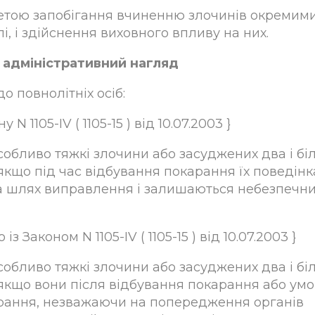
метою запобігання вчиненню злочинів окремим
і, і здійснення виховного впливу на них.
 адміністративний нагляд
 повнолітніх осіб:
N 1105-IV ( 1105-15 ) від 10.07.2003 }
особливо тяжкі злочини або засуджених два і б
 якщо під час відбування покарання їх поведінк
на шлях виправлення і залишаються небезпечн
із Законом N 1105-IV ( 1105-15 ) від 10.07.2003 }
особливо тяжкі злочини або засуджених два і б
 якщо вони після відбування покарання або ум
арання, незважаючи на попередження органів