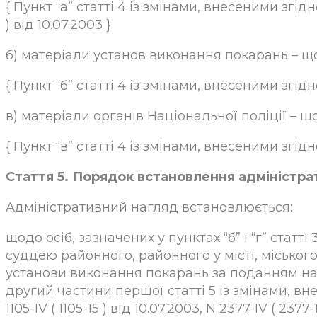
{ Пункт “а” статті 4 із змінами, внесеними згідно
) від 10.07.2003 }
б) матеріали установ виконання покарань – щодо
{ Пункт “б” статті 4 із змінами, внесеними згідно
в) матеріали органів Національної поліції – щод
{ Пункт “в” статті 4 із змінами, внесеними згідно 
Стаття 5. Порядок встановлення адміністра
Адміністративний нагляд встановлюється:
щодо осіб, зазначених у пунктах “б” і “г” статт
суддею районного, районного у місті, місько
установи виконання покарань за поданням на
другий частини першої статті 5 із змінами, вне
1105-IV ( 1105-15 ) від 10.07.2003, N 2377-IV ( 2377-