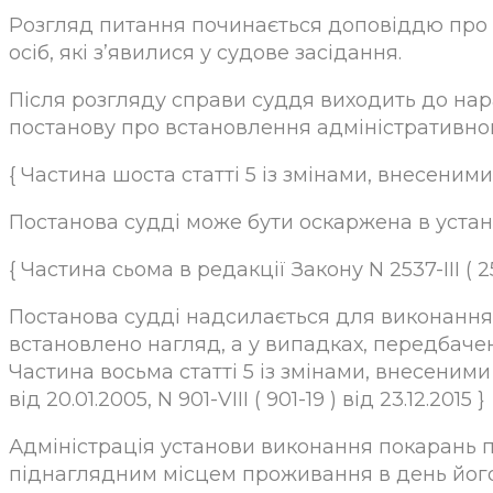
Розгляд питання починається доповіддю про з
осіб, які з’явилися у судове засідання.
Після розгляду справи суддя виходить до нара
постанову про встановлення адміністративно
{ Частина шоста статті 5 із змінами, внесеними зг
Постанова судді може бути оскаржена в уста
{ Частина сьома в редакції Закону N 2537-III ( 253
Постанова судді надсилається для виконання 
встановлено нагляд, а у випадках, передбачени
Частина восьма статті 5 із змінами, внесеними згі
від 20.01.2005, N 901-VIII ( 901-19 ) від 23.12.2015 }
Адміністрація установи виконання покарань п
піднаглядним місцем проживання в день його