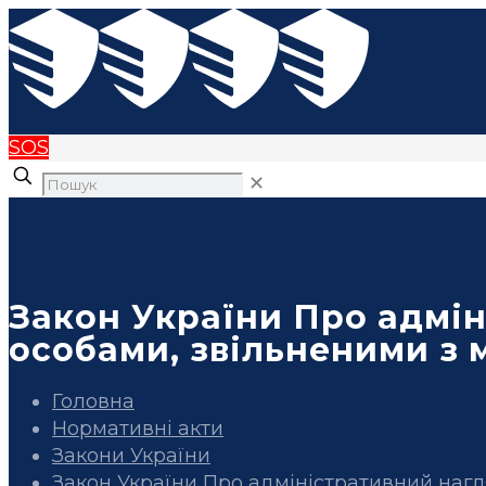
SOS
✕
Закон України Про адмін
особами, звільненими з 
Головна
Нормативні акти
Закони України
Закон України Про адміністративний нагл