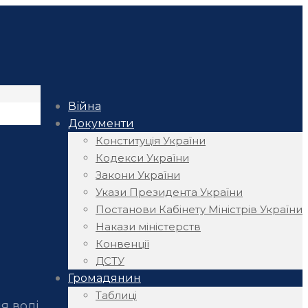
Війна
Документи
Конституція України
Кодекси України
Закони України
Укази Президента України
Постанови Кабінету Міністрів України
Накази міністерств
Конвенції
ДСТУ
Громадянин
Таблиці
я волі