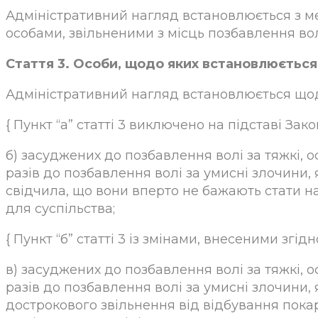
Адміністративний нагляд встановлюється з 
особами, звільненими з місць позбавлення вол
Стаття 3. Особи, щодо яких встановлюється
Адміністративний нагляд встановлюється щодо
{ Пункт “а” статті 3 виключено на підставі Закону 
б) засуджених до позбавлення волі за тяжкі, 
разів до позбавлення волі за умисні злочини,
свідчила, що вони вперто не бажають стати 
для суспільства;
{ Пункт “б” статті 3 із змінами, внесеними згідно 
в) засуджених до позбавлення волі за тяжкі, 
разів до позбавлення волі за умисні злочини,
дострокового звільнення від відбування пок