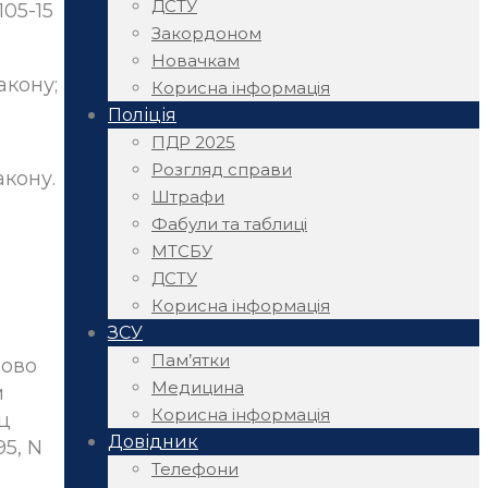
ДСТУ
105-15
Закордоном
Новачкам
акону;
Корисна інформація
Поліція
ПДР 2025
Розгляд справи
акону.
Штрафи
Фабули та таблиці
МТСБУ
ДСТУ
Корисна інформація
ЗСУ
Пам’ятки
бово
Медицина
м
Корисна інформація
ц
Довідник
95, N
Телефони