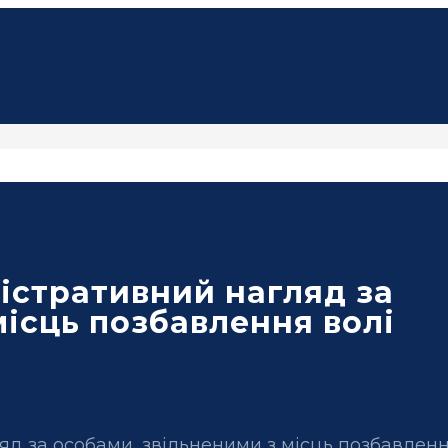
істративний нагляд за
місць позбавлення волі
яд за особами, звільненими з місць позбавленн