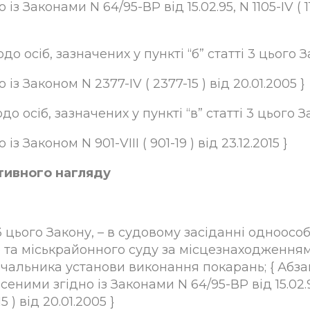
 із Законами N 64/95-ВР від 15.02.95, N 1105-IV ( 1
 осіб, зазначених у пункті “б” статті 3 цього З
 із Законом N 2377-IV ( 2377-15 ) від 20.01.2005 }
о осіб, зазначених у пункті “в” статті 3 цього З
із Законом N 901-VIII ( 901-19 ) від 23.12.2015 }
тивного нагляду
і 3 цього Закону, – в судовому засіданні одноосо
го та міськрайонного суду за місцезнаходження
чальника установи виконання покарань; { Абза
сеними згідно із Законами N 64/95-ВР від 15.02.
15 ) від 20.01.2005 }