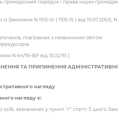
ь громадський порядок і права інших громадян
із Законами N 1105-IV ( 1105-15 ) від 10.07.2003, N
злочинів, пов’язаних з незаконним обігом
прекурсорів.
ном N 64/95-ВР від 15.02.95 }
ЙСНЕННЯ ТА ПРИПИНЕННЯ АДМІНІСТРАТИВН
істративного нагляду
ного нагляду є:
осіб, зазначених у пункті “г” статті 3 цього Зак