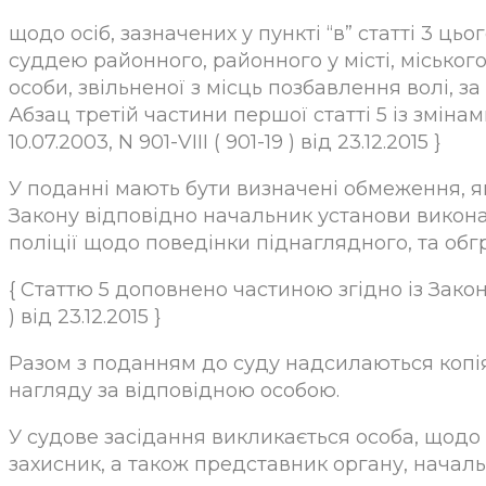
щодо осіб, зазначених у пункті “в” статті 3 ць
суддею районного, районного у місті, міськог
особи, звільненої з місць позбавлення волі, з
Абзац третій частини першої статті 5 із змінами
10.07.2003, N 901-VIII ( 901-19 ) від 23.12.2015 }
У поданні мають бути визначені обмеження, які
Закону відповідно начальник установи викон
поліції щодо поведінки піднаглядного, та обгр
{ Статтю 5 доповнено частиною згідно із Законом 
) від 23.12.2015 }
Разом з поданням до суду надсилаються копія
нагляду за відповідною особою.
У судове засідання викликається особа, щодо 
захисник, а також представник органу, началь