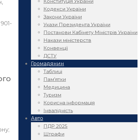
Конституція України
,
Кодекси України
Закони України
 901-
Укази Президента України
Постанови Кабінету Міністрів України
Накази міністерств
Конвенції
ДСТУ
Громадянин
Таблиці
ОГО
Пам’ятки
Медицина
Туризм
Корисна інформація
Інвалідність
Авто
ПДР 2025
ону;
Штрафи