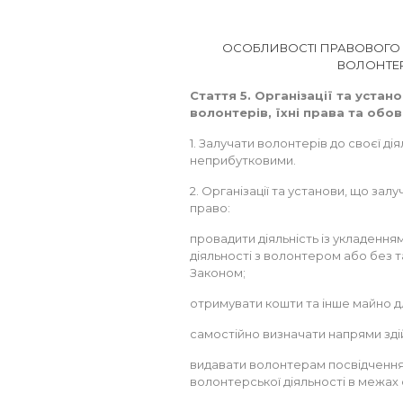
ОСОБЛИВОСТІ ПРАВОВОГО С
ВОЛОНТЕР
Стаття 5. Організації та устан
волонтерів, їхні права та обов
1. Залучати волонтерів до своєї дія
неприбутковими.
2. Організації та установи, що зал
право:
провадити діяльність із укладенн
діяльності з волонтером або без 
Законом;
отримувати кошти та інше майно дл
самостійно визначати напрями зді
видавати волонтерам посвідчення,
волонтерської діяльності в межах о