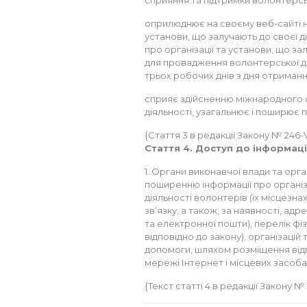
сприяння та підтримки волонтерськ
оприлюднює на своєму веб-сайті н
установи, що залучають до своєї д
про організації та установи, що з
для провадження волонтерської дія
трьох робочих днів з дня отримання
сприяє здійсненню міжнародного с
діяльності, узагальнює і поширює п
{Стаття 3 в редакції Закону № 246-VII
Стаття 4. Доступ до інформаці
1. Органи виконавчої влади та ор
поширенню інформації про організа
діяльності волонтерів (їх місцезн
зв’язку, а також, за наявності, ад
та електронної пошти), перелік фізи
відповідно до закону), організацій
допомоги, шляхом розміщення відпо
мережі Інтернет і місцевих засоба
{Текст статті 4 в редакції Закону № 2