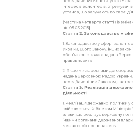
передбачених Конституцією Україн
інтересів волонтерів, отримувачів
установ, що залучають до своєї ді
{Частина четверта статті 1 із зміна
від 05.03.2015}
Стаття 2. Законодавство у сфе
1. Законодавство у сфері волонтерс
України, цього Закону, інших закон
обов’язковість яких надана Верхо
правових актів.
2. Якщо міжнародними договорами 
надана Верховною Радою України, в
передбачені цим Законом, застос
Стаття 3. Реалізація державно
діяльності
1. Реалізація державної політики у
здійснюється Кабінетом Міністрів
влади, що реалізує державну політ
іншими органами державної влади
межах своїх повноважень.