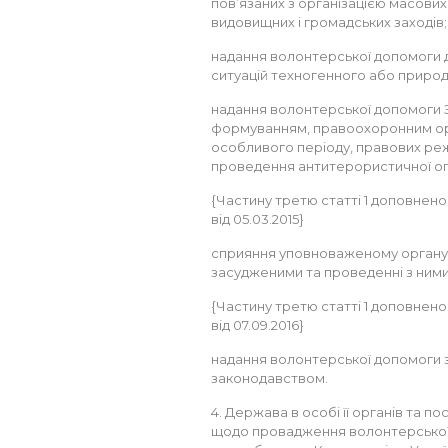
пов’язаних з організацією масових
видовищних і громадських заходів;
надання волонтерської допомоги дл
ситуацій техногенного або природ
надання волонтерської допомоги 
формуванням, правоохоронним орга
особливого періоду, правових реж
проведення антитерористичної оп
{Частину третю статті 1 доповнено
від 05.03.2015}
сприяння уповноваженому органу з 
засудженими та проведенні з ними
{Частину третю статті 1 доповнено 
від 07.09.2016}
надання волонтерської допомоги 
законодавством.
4. Держава в особі її органів та п
щодо провадження волонтерської д