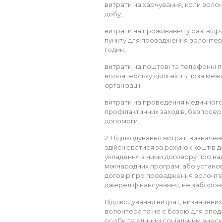
витрати на харчування, коли волон
добу;
витрати на проживання у разі від
пункту для провадження волонтерс
годин;
витрати на поштові та телефонні 
волонтерську діяльність поза ме
організації;
витрати на проведення медичного о
профілактичних заходів, безпосер
допомоги.
2. Відшкодування витрат, визначен
здійснюватися за рахунок коштів д
укладення з ними договору про на
міжнародних програм, або установи
договір про провадження волонтерс
джерел фінансування, не заборон
Відшкодування витрат, визначених 
волонтера та не є базою для опод
особи та єдиним соціальним внеск