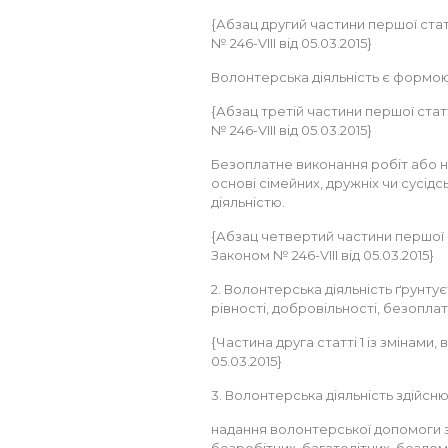
{Абзац другий частини першої статт
№ 246-VIII від 05.03.2015}
Волонтерська діяльність є формою 
{Абзац третій частини першої статт
№ 246-VIII від 05.03.2015}
Безоплатне виконання робіт або н
основі сімейних, дружніх чи сусід
діяльністю.
{Абзац четвертий частини першої ст
Законом № 246-VIII від 05.03.2015}
2. Волонтерська діяльність ґрунтує
рівності, добровільності, безоплат
{Частина друга статті 1 із змінами, 
05.03.2015}
3. Волонтерська діяльність здійсн
надання волонтерської допомоги 