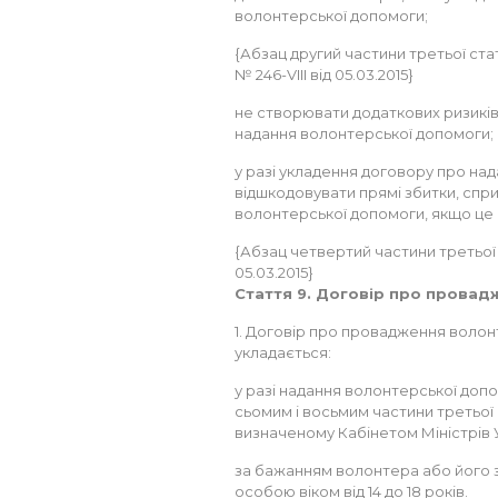
волонтерської допомоги;
{Абзац другий частини третьої стат
№ 246-VIII від 05.03.2015}
не створювати додаткових ризиків 
надання волонтерської допомоги;
у разі укладення договору про на
відшкодовувати прямі збитки, спр
волонтерської допомоги, якщо це
{Абзац четвертий частини третьої ст
05.03.2015}
Стаття 9. Договір про провад
1. Договір про провадження волон
укладається:
у разі надання волонтерської доп
сьомим і восьмим частини третьої с
визначеному Кабінетом Міністрів 
за бажанням волонтера або його 
особою віком від 14 до 18 років.