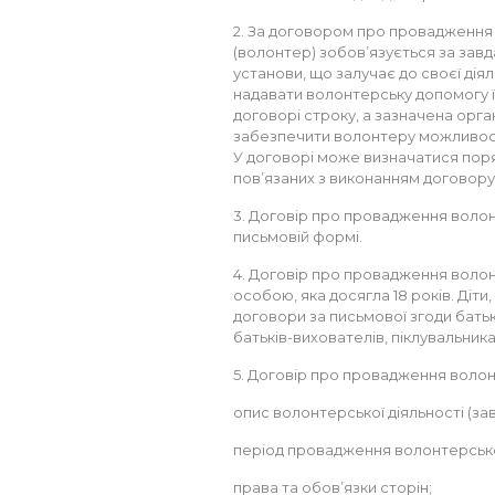
2. За договором про провадження 
(волонтер) зобов’язується за завда
установи, що залучає до своєї дія
надавати волонтерську допомогу 
договорі строку, а зазначена орга
забезпечити волонтеру можливості
У договорі може визначатися пор
пов’язаних з виконанням договору
3. Договір про провадження волон
письмовій формі.
4. Договір про провадження волон
особою, яка досягла 18 років. Діти,
договори за письмової згоди батьк
батьків-вихователів, піклувальника
5. Договір про провадження волонт
опис волонтерської діяльності (зав
період провадження волонтерської
права та обов’язки сторін;