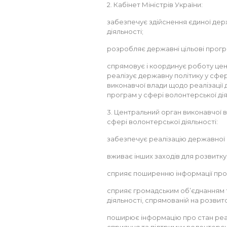
2. Кабінет Міністрів України:
забезпечує здійснення єдиної дер
діяльності;
розробляє державні цільові програ
спрямовує і координує роботу цен
реалізує державну політику у сфері
виконавчої влади щодо реалізації 
програм у сфері волонтерської дія
3. Центральний орган виконавчої в
сфері волонтерської діяльності:
забезпечує реалізацію державної п
вживає інших заходів для розвитку 
сприяє поширенню інформації про 
сприяє громадським об’єднанням та
діяльності, спрямованій на розвит
поширює інформацію про стан реал