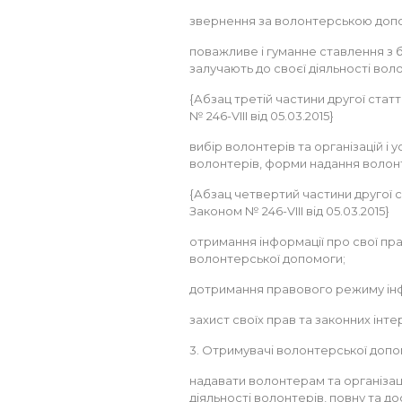
звернення за волонтерською доп
поважливе і гуманне ставлення з б
залучають до своєї діяльності воло
{Абзац третій частини другої статті
№ 246-VIII від 05.03.2015}
вибір волонтерів та організацій і 
волонтерів, форми надання волон
{Абзац четвертий частини другої ст
Законом № 246-VIII від 05.03.2015}
отримання інформації про свої пра
волонтерської допомоги;
дотримання правового режиму ін
захист своїх прав та законних інте
3. Отримувачі волонтерської допо
надавати волонтерам та організаці
діяльності волонтерів, повну та д