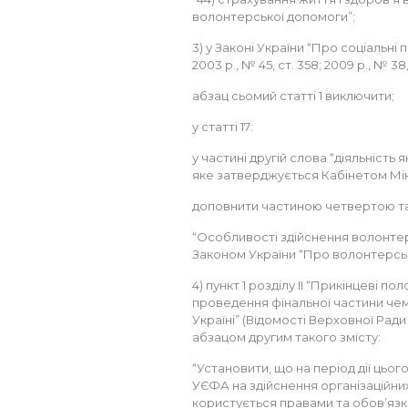
волонтерської допомоги”;
3) у Законі України “Про соціальні 
2003 р., № 45, ст. 358; 2009 р., № 38, 
абзац сьомий статті 1 виключити;
у статті 17:
у частині другій слова “діяльніст
яке затверджується Кабінетом Мін
доповнити частиною четвертою та
“Особливості здійснення волонтерс
Законом України “Про волонтерську
4) пункт 1 розділу II “Прикінцеві п
проведення фінальної частини чем
Україні” (Відомості Верховної Ради 
абзацом другим такого змісту:
“Установити, що на період дії ць
УЄФА на здійснення організаційних
користується правами та обов’язка