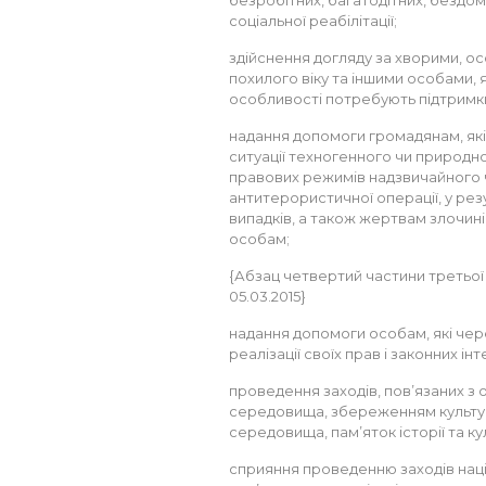
безробітних, багатодітних, бездом
соціальної реабілітації;
здійснення догляду за хворими, ос
похилого віку та іншими особами, як
особливості потребують підтримк
надання допомоги громадянам, які
ситуації техногенного чи природно
правових режимів надзвичайного 
антитерористичної операції, у рез
випадків, а також жертвам злочин
особам;
{Абзац четвертий частини третьої ст
05.03.2015}
надання допомоги особам, які чере
реалізації своїх прав і законних інт
проведення заходів, пов’язаних 
середовища, збереженням культур
середовища, пам’яток історії та ку
сприяння проведенню заходів нац