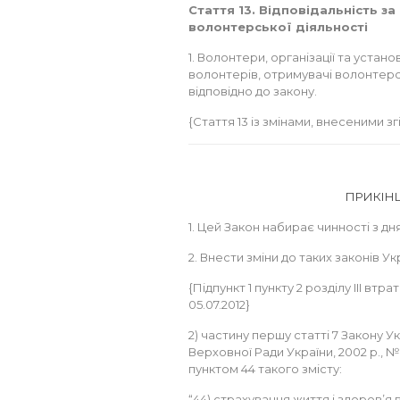
Стаття 13. Відповідальність з
волонтерської діяльності
1. Волонтери, організації та устано
волонтерів, отримувачі волонтерс
відповідно до закону.
{Стаття 13 із змінами, внесеними згі
ПРИКІН
1. Цей Закон набирає чинності з дн
2. Внести зміни до таких законів Ук
{Підпункт 1 пункту 2 розділу III втр
05.07.2012}
2) частину першу статті 7 Закону У
Верховної Ради України, 2002 р., № 
пунктом 44 такого змісту:
“44) страхування життя і здоров’я