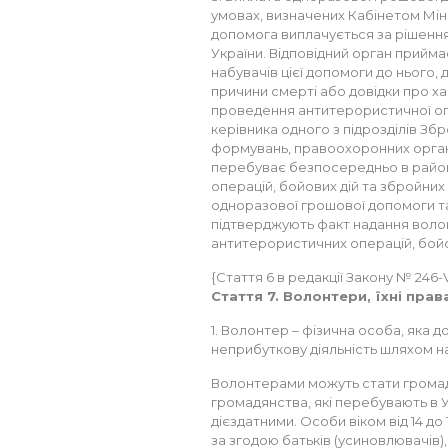
умовах, визначених Кабінетом Мін
допомога виплачується за рішення
України. Відповідний орган прийма
набувачів цієї допомоги до нього,
причини смерті або довідки про х
проведення антитерористичної опер
керівника одного з підрозділів Збр
формувань, правоохоронних органі
перебуває безпосередньо в райо
операцій, бойових дій та збройних
одноразової грошової допомоги та
підтверджують факт надання воло
антитерористичних операцій, бойов
{Стаття 6 в редакції Закону № 246-VII
Стаття 7. Волонтери, їхні прав
1. Волонтер – фізична особа, яка 
неприбуткову діяльність шляхом н
Волонтерами можуть стати громадя
громадянства, які перебувають в Ук
дієздатними. Особи віком від 14 до
за згодою батьків (усиновлювачів)