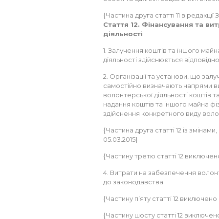
{Частина друга статті 11 в редакції З
Стаття 12. Фінансування та ви
діяльності
1. Залучення коштів та іншого май
діяльності здійснюється відповідн
2. Організації та установи, що залу
самостійно визначають напрями в
волонтерської діяльності коштів та
надання коштів та іншого майна ф
здійснення конкретного виду воло
{Частина друга статті 12 із змінами,
05.03.2015}
{Частину третю статті 12 виключено 
4. Витрати на забезпечення волон
до законодавства.
{Частину п’яту статті 12 виключено н
{Частину шосту статті 12 виключено 