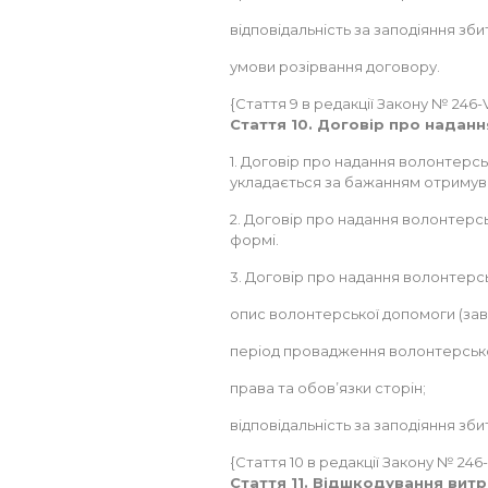
відповідальність за заподіяння збит
умови розірвання договору.
{Стаття 9 в редакції Закону № 246-VII
Стаття 10. Договір про надан
1. Договір про надання волонтерс
укладається за бажанням отримув
2. Договір про надання волонтерс
формі.
3. Договір про надання волонтерсь
опис волонтерської допомоги (зав
період провадження волонтерсько
права та обов’язки сторін;
відповідальність за заподіяння збит
{Стаття 10 в редакції Закону № 246-VI
Стаття 11. Відшкодування витр