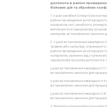
допомоги в районі проведенн
бойових дій та збройних конфл
1. У разі загибелі (смерті) волонт
районі проведення антитерористич
конфліктів сім’ї загиблого (помер
виплачується одноразова грошова
мінімумів, встановлених законом д
2. У разі встановлення інвалідност
травми або каліцтва), отриманого 
районі проведення антитерористич
конфліктів, залежно від ступеня в
одноразова грошова допомога в т
у разі встановлення інвалідності I 
встановлених законом для працезд
у разі встановлення інвалідності II
встановлених законом для працезд
у разі встановлення інвалідності II
встановлених законом для працезд
3. Виплата одноразової грошової 