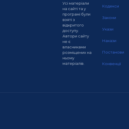
Усі матеріали
Кодекси
на сайті та у
програмі були
Закони
взяті з
відкритого
Укази
доступу.
Автори сайту
Накази
не є
власниками
Постанови
розміщених на
ньому
матеріалів.
Конвенції