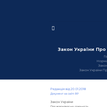
Закон України Про
Г
Норма
Закон
Закон України Пр
Редакція від 20.01.2018
Документ на сайті ВР
Закон України
Про волонтерську діяльність