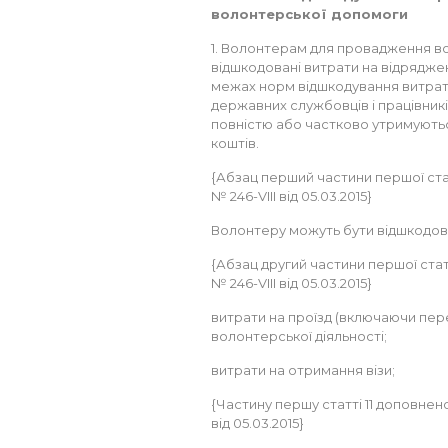
волонтерської допомоги
1. Волонтерам для провадження во
відшкодовані витрати на відряджен
межах норм відшкодування витрат
державних службовців і працівникі
повністю або частково утримуютьс
коштів.
{Абзац перший частини першої статт
№ 246-VIII від 05.03.2015}
Волонтеру можуть бути відшкодов
{Абзац другий частини першої статт
№ 246-VIII від 05.03.2015}
витрати на проїзд (включаючи пер
волонтерської діяльності;
витрати на отримання візи;
{Частину першу статті 11 доповнено
від 05.03.2015}