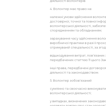
діяльності волонтерів.
4. Волонтер має право на:
належні умови здійснення волонте
достовірної, точної та повної інф
волонтерської діяльності, забезп
спорядженням та обладнанням;
зарахування часу здійснення волон
виробничої практики в разі її про
отримуваній спеціальності, за зго
відшкодування витрат, пов’язаних 
передбачених статтею 11 цього Зак
інші права, передбачені договор
діяльності та законодавством.
5. Волонтер зобов’язаний:
сумлінно та своєчасно виконувати
волонтерської діяльності;
у випадках, визначених законодав
надавати довідку про стан здоров’