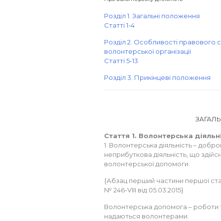
Розділ 1. Загальні положення
Статті 1-4
Розділ 2. Особливості правового с
волонтерської організації
Статті 5-13
Розділ 3. Прикінцеві положення
ЗАГАЛ
Стаття 1. Волонтерська діяльн
1. Волонтерська діяльність – добр
неприбуткова діяльність, що зді
волонтерської допомоги.
{Абзац перший частини першої статт
№ 246-VIII від 05.03.2015}
Волонтерська допомога – роботи т
надаються волонтерами.