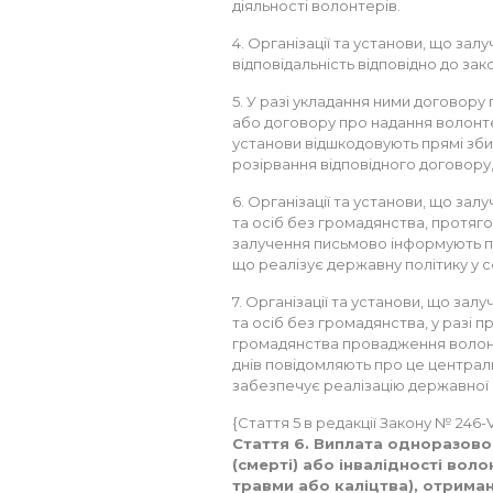
діяльності волонтерів.
4. Організації та установи, що зал
відповідальність відповідно до зак
5. У разі укладання ними договору
або договору про надання волонтер
установи відшкодовують прямі збит
розірвання відповідного договор
6. Організації та установи, що зал
та осіб без громадянства, протяго
залучення письмово інформують пр
що реалізує державну політику у с
7. Організації та установи, що зал
та осіб без громадянства, у разі
громадянства провадження волонт
днів повідомляють про це централ
забезпечує реалізацію державної по
{Стаття 5 в редакції Закону № 246-VII
Стаття 6. Виплата одноразової
(смерті) або інвалідності воло
травми або каліцтва), отрима