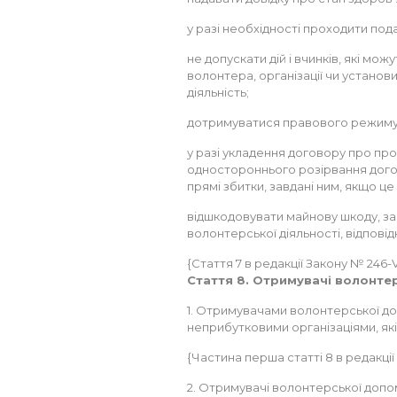
у разі необхідності проходити под
не допускати дій і вчинків, які мо
волонтера, організації чи установ
діяльність;
дотримуватися правового режиму 
у разі укладення договору про пр
одностороннього розірвання догов
прямі збитки, завдані ним, якщо 
відшкодовувати майнову шкоду, за
волонтерської діяльності, відповід
{Стаття 7 в редакції Закону № 246-VII
Стаття 8. Отримувачі волонтер
1. Отримувачами волонтерської доп
неприбутковими організаціями, як
{Частина перша статті 8 в редакції З
2. Отримувачі волонтерської допо