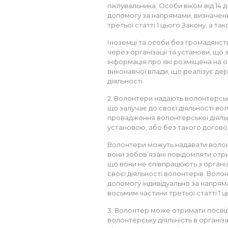
піклувальника. Особи віком від 14
допомогу за напрямами, визначен
третьої статті 1 цього Закону, а та
Іноземці та особи без громадянст
через організації та установи, що 
інформація про які розміщена на 
виконавчої влади, що реалізує дер
діяльності.
2. Волонтери надають волонтерську
що залучає до своєї діяльності вол
провадження волонтерської діяльн
установою, або без такого догово
Волонтери можуть надавати волон
вони зобов’язані повідомляти отр
що вони не співпрацюють з органі
своєї діяльності волонтерів. Вол
допомогу індивідуально за напрям
восьмим частини третьої статті 1 ц
3. Волонтер може отримати посві
волонтерську діяльність в організа