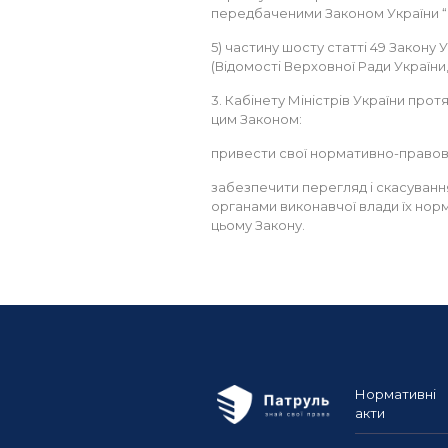
передбаченими Законом України “П
5) частину шосту статті 49 Закону У
(Відомості Верховної Ради України, 2
3. Кабінету Міністрів України про
цим Законом:
привести свої нормативно-правові 
забезпечити перегляд і скасуванн
органами виконавчої влади їх нор
цьому Закону.
Нормативні
акти