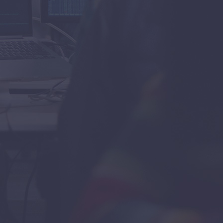
Нові публікації
Нові публікації
01/02/2026
Безвідсоткові кредити онлайн
для новачків: як знайти вигідну
пропозицію
Детальніше
01/02/2026
Як виправити помилки в
кредитних заявках на карту
Детальніше
01/02/2026
Актуальні онлайн-кредити:
вигідні пропозиції для нових
клієнтів