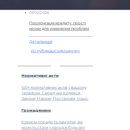
Детальніше
01/02/2026
Пролонгація кредиту: прості
кроки для уникнення проблем
Детальніше
Усі публікації Інфоцентру
Нормативні акти
100+ нормативних актів у вашому
телефоні. Серед них Кодекси,
Закони, Накази, Постанови, тощо.
Громадянину
Корисні поради та пам'ятки, які
можуть стати у нагоді в будь-яку