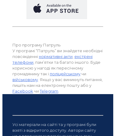
Про програму Патруль
У програмі “Патруль” ви знайдете необхідні
повсякденні
нормативні акти
,
екстрені
телефони
, пам’ятки та багато іншого. Буде
корисною у нагоді як пересічному
громадянину так і
поліцейському
чи
військовому
. Якщо у вас виникнуть питання,
пишіть нам на електронну пошту або у
Facebook
чи
Telegram
.
Усі матеріали на сайті та у програмі були
взяті з відкритого доступу. Автори сайту
не є власниками розміщених на ньому