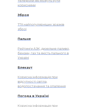
телефони які можуть бути
корисними
Зброя
ТТХ найпопулярніших зразків
зброї
Пальне
Рейтинги АЗК, дизельне паливо,
бензин, газ та якість пального в
Україні
Блекаут
Корисна інформація при
відсутності світла,
водопостачання та опалення
Погода в Україні
Корисна інформація при