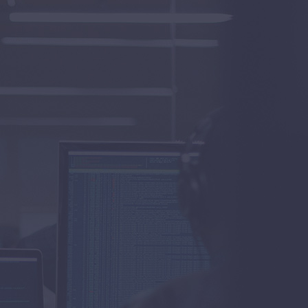
SOS
✕
Патруль Інфо
Портал корисної
інформації
На сайті Патруль ви
знайдете багато корисної
інформації, нормативні акти,
поради, пам'ятки,
різноманітні каталоги та
інформаційні довідники.