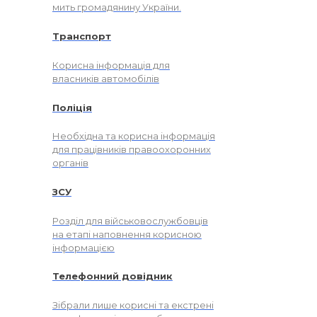
мить громадянину України.
Транспорт
Корисна інформація для
власників автомобілів
Поліція
Необхідна та корисна інформація
для працівників правоохоронних
органів
ЗСУ
Розділ для військовослужбовців
на етапі наповнення корисною
інформацією
Телефонний довідник
Зібрали лише корисні та екстрені