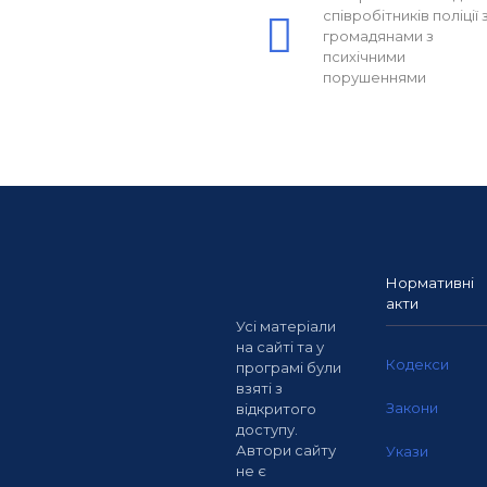
співробітників поліції 
громадянами з
психічними
порушеннями
Нормативні
акти
Усі матеріали
на сайті та у
Кодекси
програмі були
взяті з
Закони
відкритого
доступу.
Автори сайту
Укази
не є