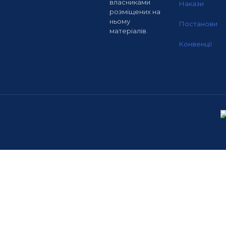
власниками
Накази
розміщених на
ньому
Постанови
матеріалів.
Конвенції