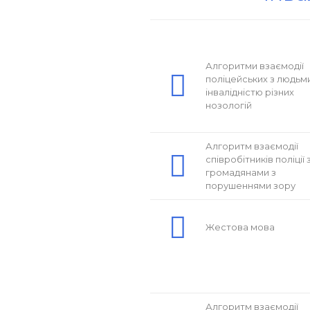
Алгоритми взаємодії
поліцейських з людьми
інвалідністю різних
нозологій
Алгоритм взаємодії
співробітників поліції 
громадянами з
порушеннями зору
Жестова мова
Алгоритм взаємодії