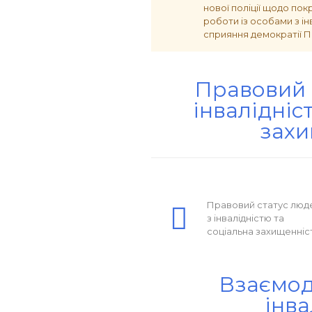
нової поліції щодо пок
роботи із особами з ін
сприяння демократії П
Правовий 
інвалідніс
захи
Правовий статус люд
з інвалідністю та
соціальна захищенніс
Взаємоді
інва