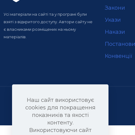
Закони
Усі матеріали на сайті та у програмі були
Укази
взяті з відкритого доступу. Автори сайту не
є власниками розміщених на ньому
Накази
матеріалів.
Постанов
Конвенції
Наш сайт використовує
cookies для покращення
показників та якості
контенту.
Використовуючи сайт