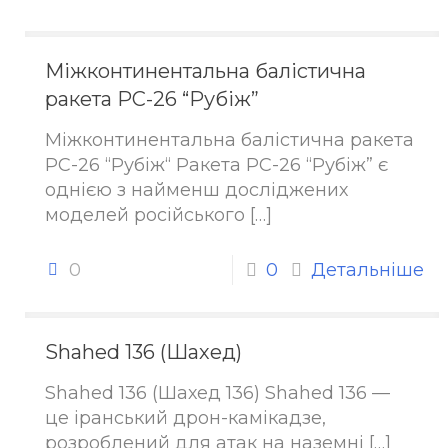
Міжконтинентальна балістична
ракета РС-26 “Рубіж”
Міжконтинентальна балістична ракета
РС-26 “Рубіж“ Ракета РС-26 “Рубіж” є
однією з найменш досліджених
моделей російського
[…]
0
0
Детальніше
Shahed 136 (Шахед)
Shahed 136 (Шахед 136) Shahed 136 —
це іранський дрон-камікадзе,
розроблений для атак на наземні
[…]