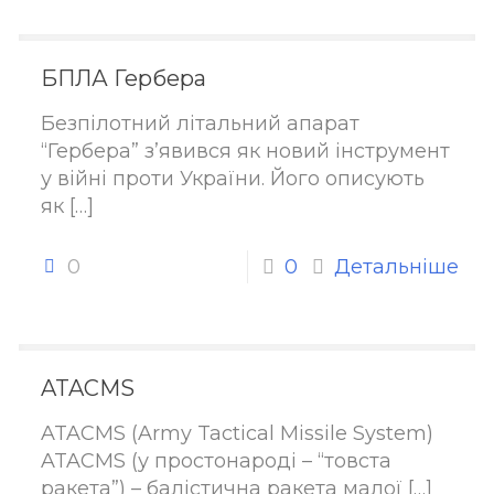
БПЛА Гербера
Безпілотний літальний апарат
“Гербера” з’явився як новий інструмент
у війні проти України. Його описують
як
[…]
0
0
Детальніше
ATACMS
ATACMS (Army Tactical Missile System)
ATACMS (у простонароді – “товста
ракета”) – балістична ракета малої
[…]