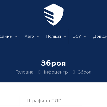
дянин
Авто
Поліція
ЗСУ
Довід
Зброя
Головна
Інфоцентр
Зброя
Штрафи та ПДР