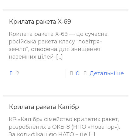
Крилата ракета X-69
Крилата ракета Х-69 — це сучасна
російська ракета класу “повітря-
земля”, створена для знищення
наземних цілей.
[…]
2
0
Детальніше
Крилата ракета Калібр
КР «Калібр» сімейство крилатих ракет,
розроблених в ОКБ-8 (НПО «Новатор»).
За кодифікацією НАТО – це
[…]