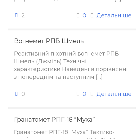
2
0
Детальніше
Вогнемет РПВ Шмель
Реактивний піхотний вогнемет РПВ
Шмель (Джміль) Технічні
характеристики Наведені в порівнянні
з попереднім та наступним
[…]
0
0
Детальніше
Гранатомет РПГ-18 “Муха”
Гранатомет РПГ-18 “Муха” Тактико-