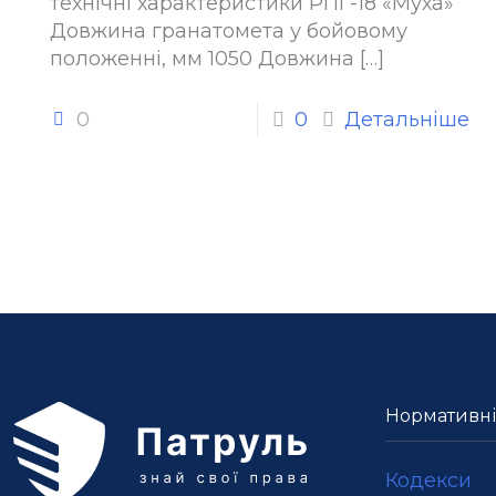
технічні характеристики РПГ-18 «Муха»
Довжина гранатомета у бойовому
положенні, мм 1050 Довжина
[…]
0
0
Детальніше
Нормативні
Кодекси