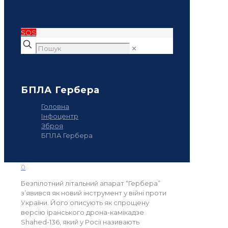
SOS
✕
БПЛА Гербера
Головна
Інфоцентр
Зброя
БПЛА Гербера
0
Безпілотний літальний апарат “Гербера”
з’явився як новий інструмент у війні проти
України. Його описують як спрощену
версію іранського дрона-камікадзе
Shahed-136, який у Росії називають