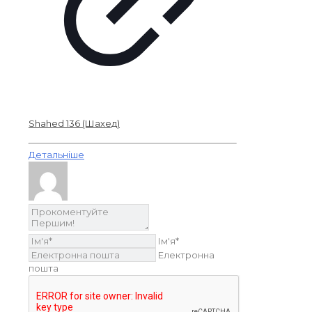
Shahed 136 (Шахед)
Детальніше
Ім'я*
Електронна
пошта