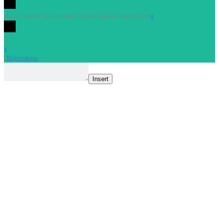
Ви можете прокоментувати даний матеріал
x
(
)
x
|
Відповідь
Insert