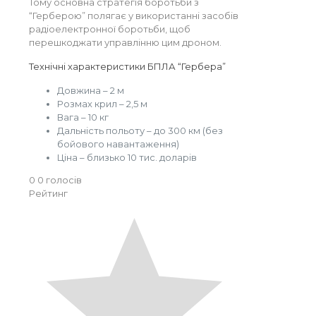
Тому основна стратегія боротьби з
“Герберою” полягає у використанні засобів
радіоелектронної боротьби, щоб
перешкоджати управлінню цим дроном.
Технічні характеристики БПЛА “Гербера”
Довжина – 2 м
Розмах крил – 2,5 м
Вага – 10 кг
Дальність польоту – до 300 км (без
бойового навантаження)
Ціна – близько 10 тис. доларів
0
0
голосів
Рейтинг