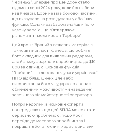
“Герань-2”. Вперше про цей дрон стало
відомо в липні 2024 року, коли його збили
над Києвом. Дрон не мав бойової частини,
що вказувало на розвідувальну або іншу
функцію. Однак незабаром знайшли його
ударну версію, що підтверджує
різноманітні можливості “Гербери”.
Цей дрон зібраний з дешевих матеріалів,
таких як пінопласт і фанера, що робить
його складним для виявлення радарами,
але й знижує вартість виробництва до $10
000 за одиницю. Основна функція
“Гербери” — відволікання уваги української
ППО від більш цінних цілей або
використання його як ударного дрона з
обмеженими можливостями наведення,
залежного від майстерності оператора.
Попри недоліки, військові експерти
попереджають, що цей БПЛА може стати
серйозною проблемою, якщо Росія
перейде до масового виробництва і
покращить його технічні характеристики.