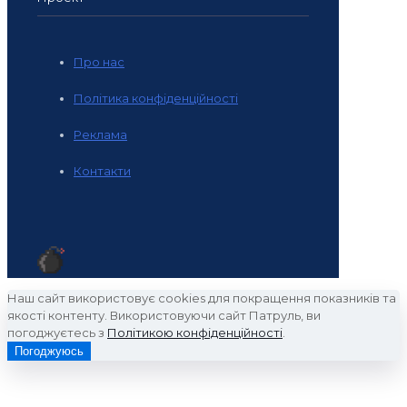
Про нас
Політика конфіденційності
Реклама
Контакти
Наш сайт використовує cookies для покращення показників та
якості контенту. Використовуючи сайт Патруль, ви
погоджуєтесь з
Політикою конфіденційності
.
Погоджуюсь