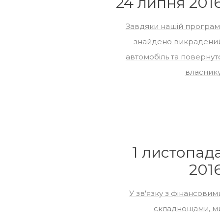
24 липня 201
Завдяки нашій програмі
знайдено викрадени
автомобіль та повернут
власнику
1 листопад
201
У зв'язку з фінансовим
складнощами, м