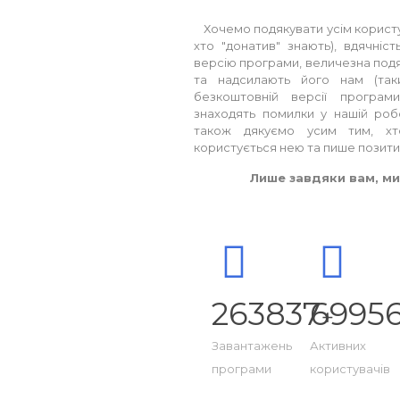
Хочемо подякувати усім користува
хто "донатив" знають), вдячніс
версію програми, величезна под
та надсилають його нам (таки
безкоштовній версії програми
знаходять помилки у нашій роб
також дякуємо усим тим, хт
користується нею та пише позитивн
Лише завдяки вам, ми 
263837
6995
+
Завантажень
Активних
програми
користувачів