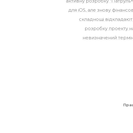
активну розробку "Патруль+
для iOS, але знову фінансов
складнощі відкладают
розробку проекту н
невизначений термін
Прац