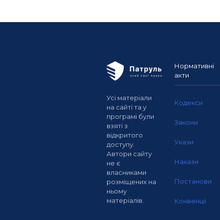
Нормативні
акти
Усі матеріали
Кодекси
на сайті та у
програмі були
Закони
взяті з
відкритого
Укази
доступу.
Автори сайту
Накази
не є
власниками
Постанови
розміщених на
ньому
матеріалів.
Конвенції