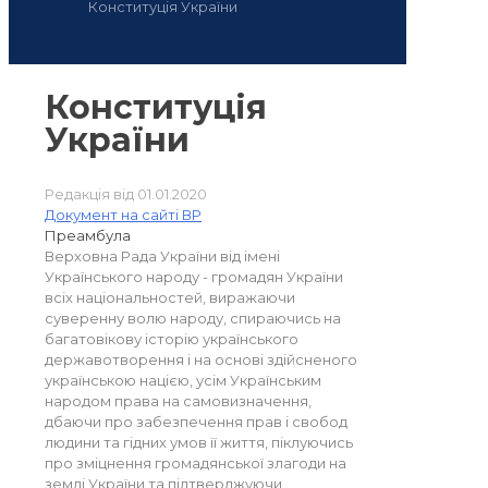
Конституція України
Конституція
України
Редакція від 01.01.2020
Документ на сайті ВР
Преамбула
Верховна Рада України від імені
Українського народу - громадян України
всіх національностей, виражаючи
суверенну волю народу, спираючись на
багатовікову історію українського
державотворення і на основі здійсненого
українською нацією, усім Українським
народом права на самовизначення,
дбаючи про забезпечення прав і свобод
людини та гідних умов її життя, піклуючись
про зміцнення громадянської злагоди на
землі України та підтверджуючи