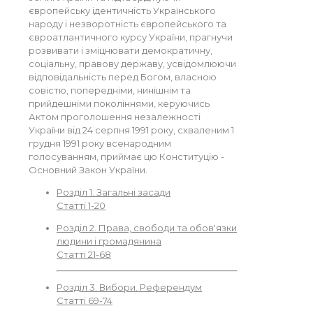
європейську ідентичність Українського
народу і незворотність європейського та
євроатлантичного курсу України, прагнучи
розвивати і зміцнювати демократичну,
соціальну, правову державу, усвідомлюючи
відповідальність перед Богом, власною
совістю, попередніми, нинішнім та
прийдешніми поколіннями, керуючись
Актом проголошення незалежності
України від 24 серпня 1991 року, схваленим 1
грудня 1991 року всенародним
голосуванням, приймає цю Конституцію -
Основний Закон України.
Розділ 1. Загальні засади
Статті 1-20
Розділ 2. Права, свободи та обов'язки
людини і громадянина
Статті 21-68
Розділ 3. Вибори. Референдум
Статті 69-74