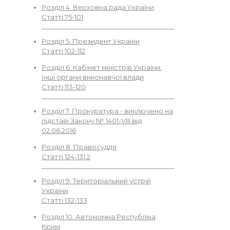
Розділ 4. Верховна рада України
Статті 75-101
Розділ 5. Президент України
Статті 102-112
Розділ 6. Кабінет міністрів України.
Інші органи виконавчої влади
Статті 113-120
Розділ 7. Прокуратура - виключено на
підставі Закону № 1401-VIII від
02.06.2016
Розділ 8. Правосуддя
Статті 124-131.2
Розділ 9. Територіальний устрій
України
Статті 132-133
Розділ 10. Автономна Республіка
Крим