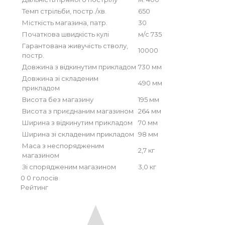
Темп стрільби, постр./хв.
650
Місткість магазина, патр.
30
Початкова швидкість кулі
м/с 735
Гарантована живучість стволу,
10000
постр.
Довжина з відкинутим прикладом
730 мм
Довжина зі складеним
490 мм
прикладом
Висота без магазину
195 мм
Висота з приєднаним магазином
264 мм
Ширина з відкинутим прикладом
70 мм
Ширина зі складеним прикладом
98 мм
Маса з неспорядженим
2,7 кг
магазином
Зі спорядженим магазином
3,0 кг
0
0
голосів
Рейтинг