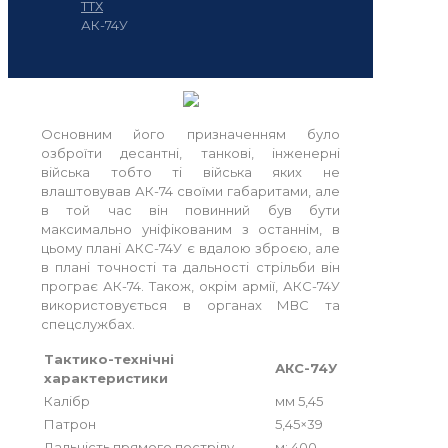
ТТХ
АК-74У
Основним його призначенням було
озброїти десантні, танкові, інженерні
війська тобто ті війська яких не
влаштовував АК-74 своїми габаритами, але
в той час він повинний був бути
максимально уніфікованим з останнім, в
цьому плані АКС-74У є вдалою зброєю, але
в плані точності та дальності стрільби він
програє АК-74. Також, окрім армії, АКС-74У
використовується в органах МВС та
спецслужбах.
Тактико-технічні
АКС-74У
характеристики
Калібр
мм 5,45
Патрон
5,45×39
Дальність прямого пострілу
м: 400