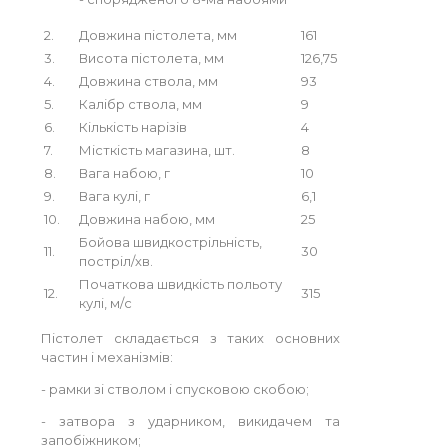
2.
Довжина пістолета, мм
161
3.
Висота пістолета, мм
126,75
4.
Довжина ствола, мм
93
5.
Калібр ствола, мм
9
6.
Кількість нарізів
4
7.
Місткість магазина, шт.
8
8.
Вага набою, г
10
9.
Вага кулі, г
6,1
10.
Довжина набою, мм
25
Бойова швидкострільність,
11.
30
постріл/хв.
Початкова швидкість польоту
12.
315
кулі, м/с
Пістолет складається з таких основних
частин і механізмів:
- рамки зі стволом і спусковою скобою;
- затвора з ударником, викидачем та
запобіжником;