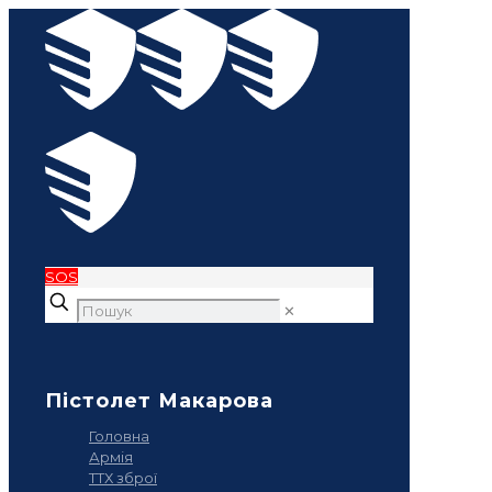
SOS
✕
Пістолет Макарова
Головна
Армія
ТТХ зброї