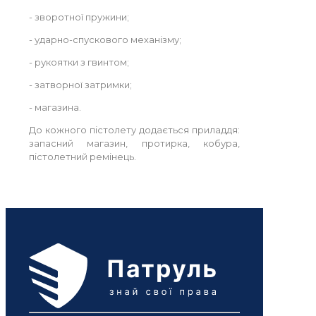
- зворотної пружини;
- ударно-спускового механізму;
- рукоятки з гвинтом;
- затворної затримки;
- магазина.
До кожного пістолету додається приладдя:
запасний магазин, протирка, кобура,
пістолетний ремінець.