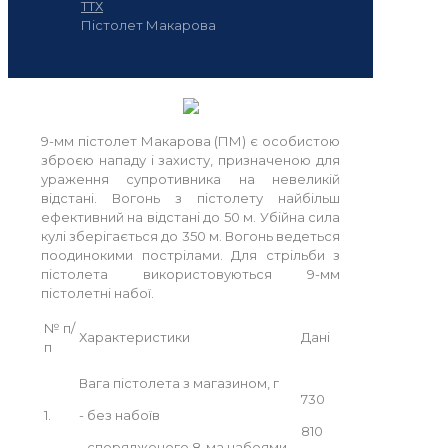
ТТХ
Пістолет Макарова
9-мм пістолет Макарова (ПМ) є особистою
зброєю нападу і захисту, призначеною для
ураження супротивника на невеликій
відстані. Вогонь з пістолету найбільш
ефективний на відстані до 50 м. Убійна сила
кулі зберігається до 350 м. Вогонь ведеться
поодинокими пострілами. Для стрільби з
пістолета використовуються 9-мм
пістолетні набої.
№ п/
Характеристики
Дані
п
Вага пістолета з магазином, г
730
1.
- без набоїв
810
- спорядженого 8-ма набоями