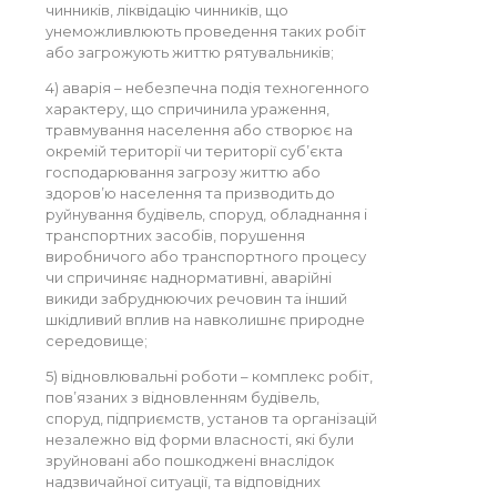
чинників, ліквідацію чинників, що
унеможливлюють проведення таких робіт
або загрожують життю рятувальників;
4) аварія – небезпечна подія техногенного
характеру, що спричинила ураження,
травмування населення або створює на
окремій території чи території суб’єкта
господарювання загрозу життю або
здоров’ю населення та призводить до
руйнування будівель, споруд, обладнання і
транспортних засобів, порушення
виробничого або транспортного процесу
чи спричиняє наднормативні, аварійні
викиди забруднюючих речовин та інший
шкідливий вплив на навколишнє природне
середовище;
5) відновлювальні роботи – комплекс робіт,
пов’язаних з відновленням будівель,
споруд, підприємств, установ та організацій
незалежно від форми власності, які були
зруйновані або пошкоджені внаслідок
надзвичайної ситуації, та відповідних