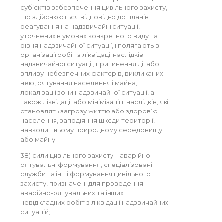
суб’єктів забезпечення цивільного захисту,
що здійснюються відповідно до планів
реагування на надзвичайні ситуації,
уточнених в умовах конкретного виду та
рівня надзвичайної ситуації, і полягають в
організації робіт з ліквідації наслідків
надзвичайної ситуації, припинення дії або
впливу небезпечних факторів, викликаних
нею, рятування населення і майна,
локалізації зони надзвичайної ситуації, а
також ліквідації або мінімізації її наслідків, які
становлять загрозу життю або здоров’ю
населення, заподіяння шкоди території,
навколишньому природному середовищу
або майну;
38) сили цивільного захисту – аварійно-
рятувальні формування, спеціалізовані
служби та інші формування цивільного
захисту, призначені для проведення
аварійно-рятувальних та інших
невідкладних робіт з ліквідації надзвичайних
ситуацій;