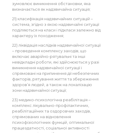
зумовлює виникнення обстановки, яка
визначається як надзвичайна ситуація;
21) класифікація надзвичайних ситуацій –
система, згідно з якою надзвичайні ситуації
поділяються на класи і підкласи залежно від
характеру їх походження;
22) ліквідація наслідків надзвичайної ситуації
– проведення комплексу заходів, що
включає аварійно-рятувальні та інші
невідкладні роботи, які здійснюються у разі
виникнення надзвичайної ситуації і
спрямовані на припинення дії небезпечних
факторів, рятування життя та збереження
здоров’я людей, а також на локалізацію
зони надзвичайної ситуації;
23) медико-психологічна реабілітація –
комплекс лікувально-профілактичних,
реабілітаційних та оздоровчих заходів,
спрямованих на відновлення
психофізіологічних функцій, оптимальної
працездатності, соціальної активності