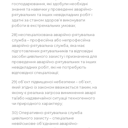
господарювання, які здобули необхідні
знання та навички у проведенні аварійно-
рятувальних та інших невідкладних робіт і
здатні за станом здоров’я виконувати
роботи в екстремальних умовах;
28) неспеціалізована аварійно-рятувальна
служба – професійна або непрофесійна
аварійно-рятувальна служба, яка має
підготовлених рятувальників та відповідні
засоби цивільного захисту і призначена для
проведення аварійно-рятувальних та інших
невідкладних робіт, які не потребують
відповідної спеціалізації;
29) об’єкт підвищеної небезпеки – об’єкт,
який згідно із законом вважається таким, на
якому є реальна загроза виникнення аварії
та/або надзвичайної ситуації техногенного
чи природного характеру;
30) Оперативно-рятувальна служба
цивільного захисту – спеціальне
невійськове об’єднання аварійно-