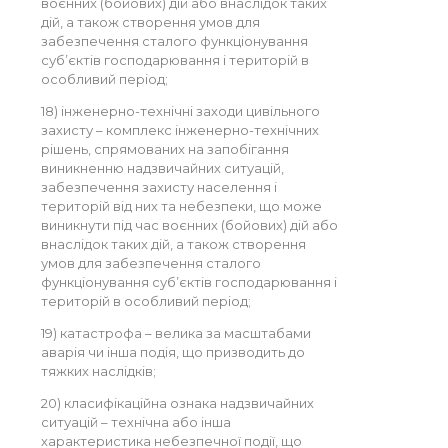
воєнних (бойових) дій або внаслідок таких
дій, а також створення умов для
забезпечення сталого функціонування
суб’єктів господарювання і територій в
особливий період;
18) інженерно-технічні заходи цивільного
захисту – комплекс інженерно-технічних
рішень, спрямованих на запобігання
виникненню надзвичайних ситуацій,
забезпечення захисту населення і
територій від них та небезпеки, що може
виникнути під час воєнних (бойових) дій або
внаслідок таких дій, а також створення
умов для забезпечення сталого
функціонування суб’єктів господарювання і
територій в особливий період;
19) катастрофа – велика за масштабами
аварія чи інша подія, що призводить до
тяжких наслідків;
20) класифікаційна ознака надзвичайних
ситуацій – технічна або інша
характеристика небезпечної події, що