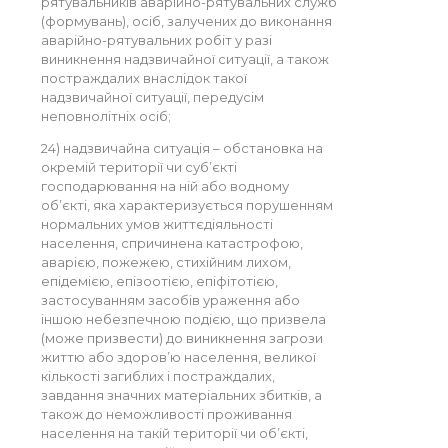
рятувальників аварійно-рятувальних служб
(формувань), осіб, залучених до виконання
аварійно-рятувальних робіт у разі
виникнення надзвичайної ситуації, а також
постраждалих внаслідок такої
надзвичайної ситуації, передусім
неповнолітніх осіб;
24) надзвичайна ситуація – обстановка на
окремій території чи суб’єкті
господарювання на ній або водному
об’єкті, яка характеризується порушенням
нормальних умов життєдіяльності
населення, спричинена катастрофою,
аварією, пожежею, стихійним лихом,
епідемією, епізоотією, епіфітотією,
застосуванням засобів ураження або
іншою небезпечною подією, що призвела
(може призвести) до виникнення загрози
життю або здоров’ю населення, великої
кількості загиблих і постраждалих,
завдання значних матеріальних збитків, а
також до неможливості проживання
населення на такій території чи об’єкті,