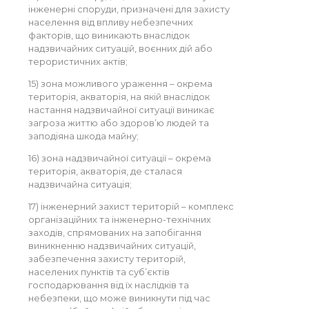
інженерні споруди, призначені для захисту
населення від впливу небезпечних
факторів, що виникають внаслідок
надзвичайних ситуацій, воєнних дій або
терористичних актів;
15) зона можливого ураження – окрема
територія, акваторія, на якій внаслідок
настання надзвичайної ситуації виникає
загроза життю або здоров’ю людей та
заподіяна шкода майну;
16) зона надзвичайної ситуації – окрема
територія, акваторія, де сталася
надзвичайна ситуація;
17) інженерний захист територій – комплекс
організаційних та інженерно-технічних
заходів, спрямованих на запобігання
виникненню надзвичайних ситуацій,
забезпечення захисту територій,
населених пунктів та суб’єктів
господарювання від їх наслідків та
небезпеки, що може виникнути під час