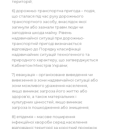
територій;
6) дорожньо-транспортна пригода – подія,
що сталася під час руху дорожнього
транспортного засобу, внаслідок якої
загинули або зазнали травм люди чи
заподіяна шкода майну. Рівень
надзвичайної ситуації при дорожньо-
транспортній пригоді визначається
відповідно до Порядку класифікації
надзвичайних ситуацій техногенного та
природного характеру, що затверджується
Кабінетом Міністрів України;
7) евакуація – організоване виведення чи
вивезення із зони надзвичайної ситуації або
зони можливого ураження населення,
якщо виникає загроза його життю або
здоров’ю, а також матеріальних і
культурних цінностей, якщо виникає
загроза їх пошкодження або знищення;
8) епідемія – масове поширення
інфекційної хвороби серед населення
відповідної території за короткий проміжок