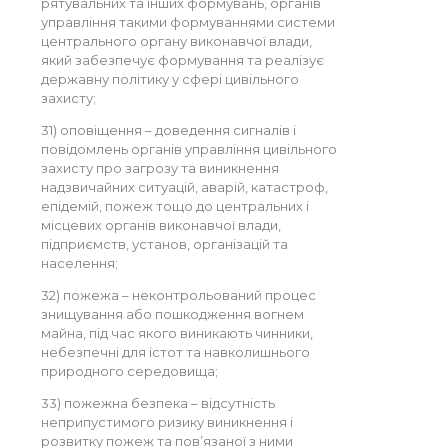
рятувальних та інших формувань, органів
управління такими формуваннями системи
центрального органу виконавчої влади,
який забезпечує формування та реалізує
державну політику у сфері цивільного
захисту;
31) оповіщення – доведення сигналів і
повідомлень органів управління цивільного
захисту про загрозу та виникнення
надзвичайних ситуацій, аварій, катастроф,
епідемій, пожеж тощо до центральних і
місцевих органів виконавчої влади,
підприємств, установ, організацій та
населення;
32) пожежа – неконтрольований процес
знищування або пошкодження вогнем
майна, під час якого виникають чинники,
небезпечні для істот та навколишнього
природного середовища;
33) пожежна безпека – відсутність
неприпустимого ризику виникнення і
розвитку пожеж та пов’язаної з ними