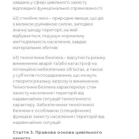
завдань у сфері цивільного захисту
відповідної функціональної спрямованості;
42) стихійне лихо – природне явище, що діє
з великою руйнівною силою, заподіює
значну шкоду території, на якій
відбувається, порушує нормальну
життєдіяльність населення, завдає
матеріальних збитків;
43) техногенна безпека – відсутність ризику
виникнення аварій та/або катастроф на
потенційно небезпечних об’єктах, а також
у суб’єктів господарювання, що можуть
створити реальну загрозу їх виникнення.
Техногенна безпека характеризує стан
захисту населення і територій від
надзвичайних ситуацій техногенного
характеру. Забезпечення техногенної
безпеки є особливою (специфічною)
функцією захисту населення і територій від
надзвичайних ситуацій.
Стаття 3. Правова основа цивільного
захисту