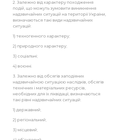
2. Залежно від характеру походження
подій, що можуть зумовити виникнення
надзвичайних ситуацій на території України,
визначаються такі види надзвичайних
ситуацій:
1) техногенного характеру;
2) природного характеру;
3) соціальні;
4) воєнні.
3. Залежно від обсягів заподіяних
надзвичайною ситуацією наслідків, обсягів
технічних і матеріальних ресурсів,
необхідних для їх ліквідації, визначаються
такі рівні надзвичайних ситуацій:
1) державний;
2) регіональний;
3) місцевий;
4) об’єктовий.