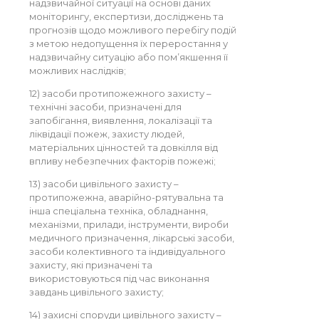
надзвичайної ситуації на основі даних
моніторингу, експертизи, досліджень та
прогнозів щодо можливого перебігу подій
з метою недопущення їх переростання у
надзвичайну ситуацію або пом’якшення її
можливих наслідків;
12) засоби протипожежного захисту –
технічні засоби, призначені для
запобігання, виявлення, локалізації та
ліквідації пожеж, захисту людей,
матеріальних цінностей та довкілля від
впливу небезпечних факторів пожежі;
13) засоби цивільного захисту –
протипожежна, аварійно-рятувальна та
інша спеціальна техніка, обладнання,
механізми, прилади, інструменти, вироби
медичного призначення, лікарські засоби,
засоби колективного та індивідуального
захисту, які призначені та
використовуються під час виконання
завдань цивільного захисту;
14) захисні споруди цивільного захисту –