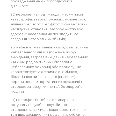
провадження на ній господарської
діяльності;
25) небезпечна подія – подія, у тому числі
катастрофа, аварія, пожежа, стихійне лихо,
епідемія, епізоотія, епіфітотія, яка за своїми
наслідками становить загрозу життю або
здоров’ю населення чи призводить до
завдання матеріальних збитків;
26) небезпечний чинник – складова частина
небезпечного явища (пожежа, вибух,
викидання, загроза викидання небезпечних
хімічних, радіоактивних і біологічно
небезпечних речовин) або процесу, що
характеризується фізичною, хімічною,
біологічною чи іншою дією (впливом),
перевищенням нормативних показників і
створює загрозу життю та/або здоров’ю
людини;
27) непрофесійні об’єктові аварійно-
рятувальні служби – служби, що
створюються з числа інженерно-технічних
та інших досвідчених працівників суб’єктів