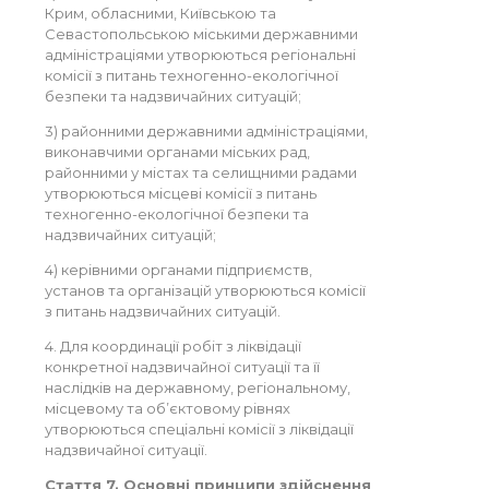
Крим, обласними, Київською та
Севастопольською міськими державними
адміністраціями утворюються регіональні
комісії з питань техногенно-екологічної
безпеки та надзвичайних ситуацій;
3) районними державними адміністраціями,
виконавчими органами міських рад,
районними у містах та селищними радами
утворюються місцеві комісії з питань
техногенно-екологічної безпеки та
надзвичайних ситуацій;
4) керівними органами підприємств,
установ та організацій утворюються комісії
з питань надзвичайних ситуацій.
4. Для координації робіт з ліквідації
конкретної надзвичайної ситуації та її
наслідків на державному, регіональному,
місцевому та об’єктовому рівнях
утворюються спеціальні комісії з ліквідації
надзвичайної ситуації.
Стаття 7. Основні принципи здійснення