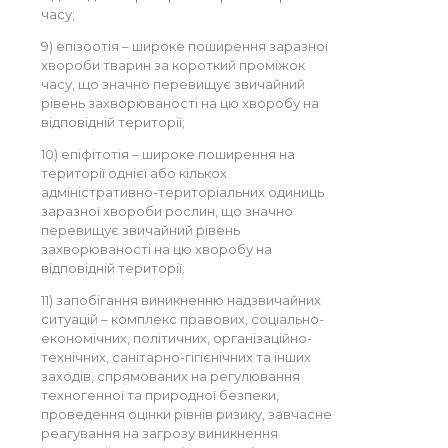
часу;
9) епізоотія – широке поширення заразної
хвороби тварин за короткий проміжок
часу, що значно перевищує звичайний
рівень захворюваності на цю хворобу на
відповідній території;
10) епіфітотія – широке поширення на
території однієї або кількох
адміністративно-територіальних одиниць
заразної хвороби рослин, що значно
перевищує звичайний рівень
захворюваності на цю хворобу на
відповідній території;
11) запобігання виникненню надзвичайних
ситуацій – комплекс правових, соціально-
економічних, політичних, організаційно-
технічних, санітарно-гігієнічних та інших
заходів, спрямованих на регулювання
техногенної та природної безпеки,
проведення оцінки рівнів ризику, завчасне
реагування на загрозу виникнення