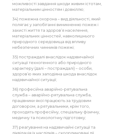
можливості завдання шкоди живим істотам,
матеріальним цінностям і довкіллю;
34) пожежна охорона – вид діяльності, який
полягає у запобіганні виникненню пожеж і
захисті життя та здоров’я населення,
матеріальних цінностей, навколишнього
природного середовища від впливу
небезпечних чинників пожежі;
35) постраждалі внаслідок надзвичайної
ситуації техногенного або природного
характеру (далі – постраждалі) – особи,
здоров’ю яких заподіяна шкода внаслідок
надзвичайної ситуації;
36) професійна аварійно-рятувальна
служба – аварійно-рятувальна служба,
працівники якої працюють за трудовим
договором, а рятувальники, крім того,
проходять професійну, спеціальну фізичну,
медичну та психологічну підготовку;
37) реагування на надзвичайні ситуації та
ліквідація їх наслідків – скоординовані дії