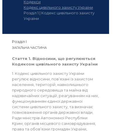
Кодекси
Кодекс цивільного захисту України
Розділ 1 | Кодекс цивільного захисту
України
Розділ I
ЗАГАЛЬНА ЧАСТИНА
Стаття 1. Відносини, що регулюються
Кодексом цивільного захисту України
1. Кодекс цивільного захисту України
регулює відносини, пов’язані із захистом
населення, територій, навколишнього
природного середовища та майна від
надзвичайних ситуацій, реагуванням на них,
функціонуванням єдиної державної
системи цивільного захисту, та визначає
повноваження органів державної влади,
Ради міністрів Автономної Республіки
Крим, органів місцевого самоврядування,
права та обов’язки громадян України,