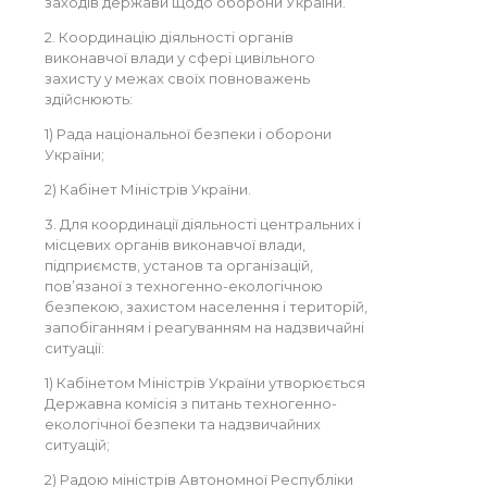
заходів держави щодо оборони України.
2. Координацію діяльності органів
виконавчої влади у сфері цивільного
захисту у межах своїх повноважень
здійснюють:
1) Рада національної безпеки і оборони
України;
2) Кабінет Міністрів України.
3. Для координації діяльності центральних і
місцевих органів виконавчої влади,
підприємств, установ та організацій,
пов’язаної з техногенно-екологічною
безпекою, захистом населення і територій,
запобіганням і реагуванням на надзвичайні
ситуації:
1) Кабінетом Міністрів України утворюється
Державна комісія з питань техногенно-
екологічної безпеки та надзвичайних
ситуацій;
2) Радою міністрів Автономної Республіки