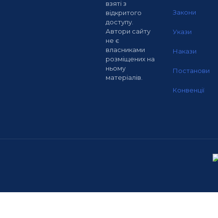
взяті з
Закони
відкритого
доступу.
Автори сайту
Укази
не є
власниками
Накази
розміщених на
ньому
Постанови
матеріалів.
Конвенції