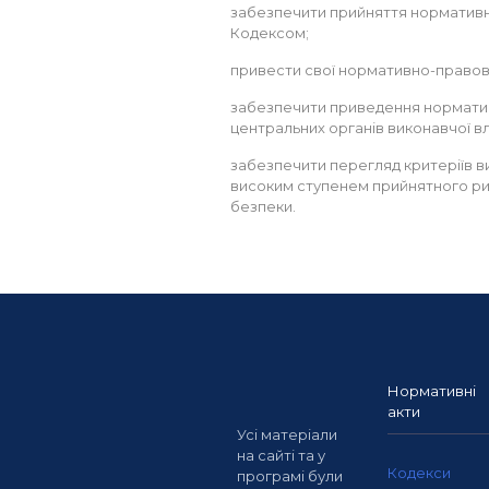
забезпечити прийняття нормативн
Кодексом;
привести свої нормативно-правові 
забезпечити приведення нормативн
центральних органів виконавчої вла
забезпечити перегляд критеріїв в
високим ступенем прийнятного риз
безпеки.
Нормативні
акти
Усі матеріали
на сайті та у
Кодекси
програмі були