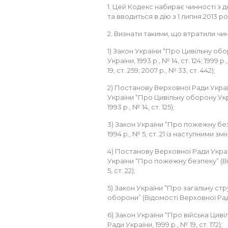
1. Цей Кодекс набирає чинності з д
та вводиться в дію з 1 липня 2013 ро
2. Визнати такими, що втратили чин
1) Закон України “Про Цивільну об
України, 1993 р., № 14, ст. 124; 1999 р.,
19, ст. 259; 2007 р., № 33, ст. 442);
2) Постанову Верховної Ради Укра
України “Про Цивільну оборону Укр
1993 р., № 14, ст. 125);
3) Закон України “Про пожежну без
1994 р., № 5, ст. 21 із наступними змі
4) Постанову Верховної Ради Укра
України “Про пожежну безпеку” (Ві
5, ст. 22);
5) Закон України “Про загальну стру
оборони” (Відомості Верховної Ради 
6) Закон України “Про війська Циві
Ради України, 1999 р., № 19, ст. 172);