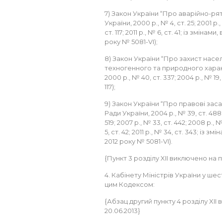
7) Закон України “Про аварійно-ря
України, 2000 р., № 4, ст. 25; 2001 р.,
ст. 117; 2011 р., № 6, ст. 41; із змін
року № 5081-VI);
8) Закон України “Про захист насел
техногенного та природного харак
2000 р., № 40, ст. 337; 2004 р., № 19, 
117);
9) Закон України “Про правові заса
Ради України, 2004 р., № 39, ст. 488; 
519; 2007 р., № 33, ст. 442; 2008 р., №
5, ст. 42; 2011 р., № 34, ст. 343; із
2012 року № 5081-VI).
{Пункт 3 розділу XII виключено на пі
4. Кабінету Міністрів України у ше
цим Кодексом:
{Абзац другий пункту 4 розділу XII 
20.06.2013}