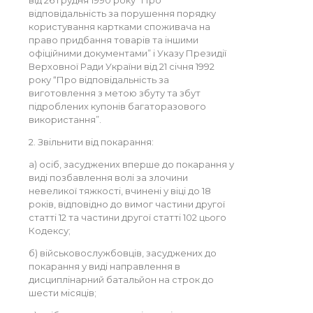
від 26 грудня 1990 року “Про
відповідальність за порушення порядку
користування картками споживача на
право придбання товарів та іншими
офіційними документами” і Указу Президії
Верховної Ради України від 21 січня 1992
року “Про відповідальність за
виготовлення з метою збуту та збут
підроблених купонів багаторазового
використання”.
2. Звільнити від покарання:
а) осіб, засуджених вперше до покарання у
виді позбавлення волі за злочини
невеликої тяжкості, вчинені у віці до 18
років, відповідно до вимог частини другої
статті 12 та частини другої статті 102 цього
Кодексу;
б) військовослужбовців, засуджених до
покарання у виді направлення в
дисциплінарний батальйон на строк до
шести місяців;