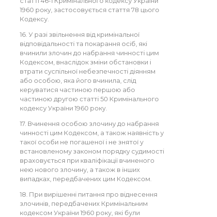
статті 46-1 Кримінального кодексу України
1960 року, застосовується стаття 78 цього
Кодексу.
16. У разі звільнення від кримінальної
відповідальності та покарання осіб, які
вчинили злочин до набрання чинності цим
Кодексом, внаслідок зміни обстановки і
втрати суспільної небезпечності діянням
або особою, яка його вчинила, слід
керуватися частиною першою або
частиною другою статті 50 Кримінального
кодексу України 1960 року.
17. Вчинення особою злочину до набрання
чинності цим Кодексом, а також наявність у
такої особи не погашеної і не знятої у
встановленому законом порядку судимості
враховується при кваліфікації вчиненого
нею нового злочину, а також в інших
випадках, передбачених цим Кодексом.
18. При вирішенні питання про віднесення
злочинів, передбачених Кримінальним
кодексом України 1960 року, які були