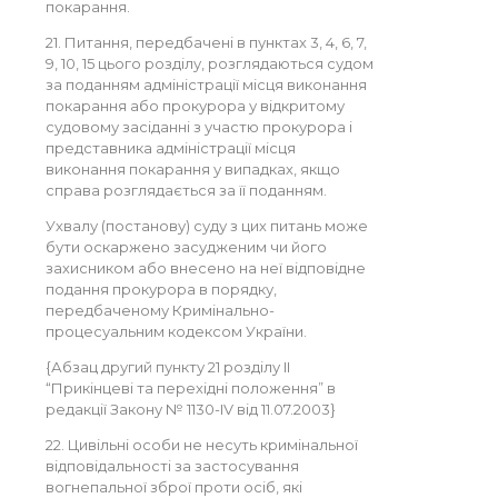
покарання.
21. Питання, передбачені в пунктах 3, 4, 6, 7,
9, 10, 15 цього розділу, розглядаються судом
за поданням адміністрації місця виконання
покарання або прокурора у відкритому
судовому засіданні з участю прокурора і
представника адміністрації місця
виконання покарання у випадках, якщо
справа розглядається за її поданням.
Ухвалу (постанову) суду з цих питань може
бути оскаржено засудженим чи його
захисником або внесено на неї відповідне
подання прокурора в порядку,
передбаченому Кримінально-
процесуальним кодексом України.
{Абзац другий пункту 21 розділу II
“Прикінцеві та перехідні положення” в
редакції Закону № 1130-IV від 11.07.2003}
22. Цивільні особи не несуть кримінальної
відповідальності за застосування
вогнепальної зброї проти осіб, які