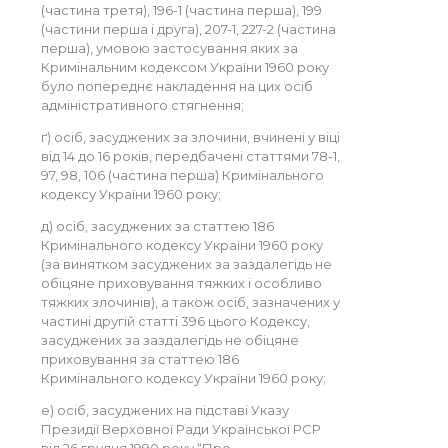
(частина третя), 196-1 (частина перша), 199
(частини перша і друга), 207-1, 227-2 (частина
перша), умовою застосування яких за
Кримінальним кодексом України 1960 року
було попереднє накладення на цих осіб
адміністративного стягнення;
ґ) осіб, засуджених за злочини, вчинені у віці
від 14 до 16 років, передбачені статтями 78-1,
97, 98, 106 (частина перша) Кримінального
кодексу України 1960 року;
д) осіб, засуджених за статтею 186
Кримінального кодексу України 1960 року
(за винятком засуджених за заздалегідь не
обіцяне приховування тяжких і особливо
тяжких злочинів), а також осіб, зазначених у
частині другій статті 396 цього Кодексу,
засуджених за заздалегідь не обіцяне
приховування за статтею 186
Кримінального кодексу України 1960 року;
е) осіб, засуджених на підставі Указу
Президії Верховної Ради Української РСР