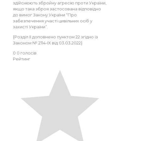
здійснюють збройну агресію проти України,
якщо така зброя застосована відповідно
до вимог Закону України “Про
забезпечення участі цивільних осіб у
захисті України”.
{Розділ II доповнено пунктом 22 згідно із
Законом № 2114-IX від 03.03.2022}
0
0
голосів
Рейтинг