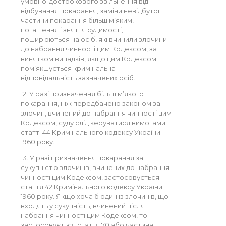
умовно-дострокового звільнення від
відбування покарання, заміни невідбутої
частини покарання більш м’яким,
погашення і зняття судимості,
поширюються на осіб, які вчинили злочини
до набрання чинності цим Кодексом, за
винятком випадків, якщо цим Кодексом
пом’якшується кримінальна
відповідальність зазначених осіб.
12. У разі призначення більш м’якого
покарання, ніж передбачено законом за
злочин, вчинений до набрання чинності цим
Кодексом, суду слід керуватися вимогами
статті 44 Кримінального кодексу України
1960 року.
13. У разі призначення покарання за
сукупністю злочинів, вчинених до набрання
чинності цим Кодексом, застосовується
стаття 42 Кримінального кодексу України
1960 року. Якщо хоча б один із злочинів, що
входять у сукупність, вчинений після
набрання чинності цим Кодексом, то
застосовується стаття 70 або частина