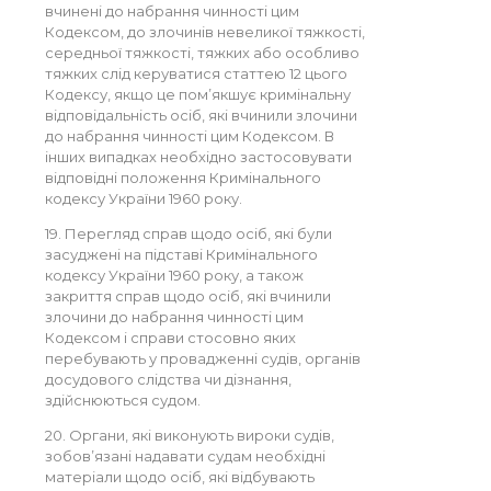
вчинені до набрання чинності цим
Кодексом, до злочинів невеликої тяжкості,
середньої тяжкості, тяжких або особливо
тяжких слід керуватися статтею 12 цього
Кодексу, якщо це пом’якшує кримінальну
відповідальність осіб, які вчинили злочини
до набрання чинності цим Кодексом. В
інших випадках необхідно застосовувати
відповідні положення Кримінального
кодексу України 1960 року.
19. Перегляд справ щодо осіб, які були
засуджені на підставі Кримінального
кодексу України 1960 року, а також
закриття справ щодо осіб, які вчинили
злочини до набрання чинності цим
Кодексом і справи стосовно яких
перебувають у провадженні судів, органів
досудового слідства чи дізнання,
здійснюються судом.
20. Органи, які виконують вироки судів,
зобов’язані надавати судам необхідні
матеріали щодо осіб, які відбувають