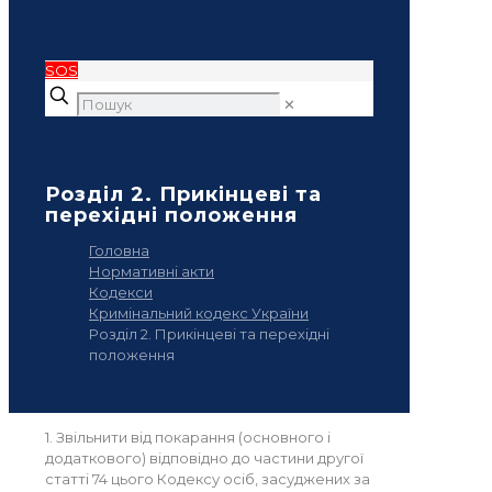
SOS
✕
Розділ 2. Прикінцеві та
перехідні положення
Головна
Нормативні акти
Кодекси
Кримінальний кодекс України
Розділ 2. Прикінцеві та перехідні
положення
1. Звільнити від покарання (основного і
додаткового) відповідно до частини другої
статті 74 цього Кодексу осіб, засуджених за