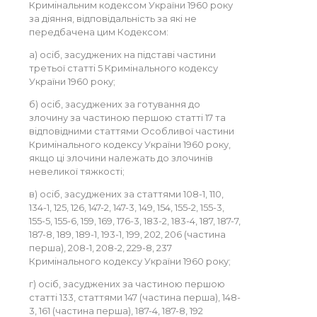
Кримінальним кодексом України 1960 року
за діяння, відповідальність за які не
передбачена цим Кодексом:
а) осіб, засуджених на підставі частини
третьої статті 5 Кримінального кодексу
України 1960 року;
б) осіб, засуджених за готування до
злочину за частиною першою статті 17 та
відповідними статтями Особливої частини
Кримінального кодексу України 1960 року,
якщо ці злочини належать до злочинів
невеликої тяжкості;
в) осіб, засуджених за статтями 108-1, 110,
134-1, 125, 126, 147-2, 147-3, 149, 154, 155-2, 155-3,
155-5, 155-6, 159, 169, 176-3, 183-2, 183-4, 187, 187-7,
187-8, 189, 189-1, 193-1, 199, 202, 206 (частина
перша), 208-1, 208-2, 229-8, 237
Кримінального кодексу України 1960 року;
г) осіб, засуджених за частиною першою
статті 133, статтями 147 (частина перша), 148-
3, 161 (частина перша), 187-4, 187-8, 192