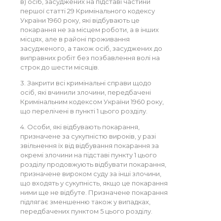
в) осіб, засуджених на підставі частини
першої статті 29 Кримінального кодексу
України 1960 року, які відбувають це
покарання не за місцем роботи, а в інших
місцях, але в районі проживання
засудженого, а також осіб, засуджених до
виправних робіт без позбавлення волі на
строк до шести місяців.
3. Закрити всі кримінальні справи щодо
осіб, які вчинили злочини, передбачені
Кримінальним кодексом України 1960 року,
що перелічені в пункті 1 цього розділу.
4. Особи, які відбувають покарання,
призначене за сукупністю вироків, у разі
звільнення їх від відбування покарання за
окремі злочини на підставі пункту 1 цього
розділу продовжують відбувати покарання,
призначене вироком суду за інші злочини,
що входять у сукупність, якщо це покарання
ними ще не відбуте. Призначене покарання
підлягає зменшенню також у випадках,
передбачених пунктом 5 цього розділу.