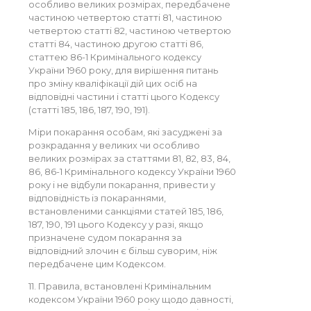
особливо великих розмірах, передбачене
частиною четвертою статті 81, частиною
четвертою статті 82, частиною четвертою
статті 84, частиною другою статті 86,
статтею 86-1 Кримінального кодексу
України 1960 року, для вирішення питань
про зміну кваліфікації дій цих осіб на
відповідні частини і статті цього Кодексу
(статті 185, 186, 187, 190, 191).
Міри покарання особам, які засуджені за
розкрадання у великих чи особливо
великих розмірах за статтями 81, 82, 83, 84,
86, 86-1 Кримінального кодексу України 1960
року і не відбули покарання, привести у
відповідність із покараннями,
встановленими санкціями статей 185, 186,
187, 190, 191 цього Кодексу у разі, якщо
призначене судом покарання за
відповідний злочин є більш суворим, ніж
передбачене цим Кодексом.
11. Правила, встановлені Кримінальним
кодексом України 1960 року щодо давності,