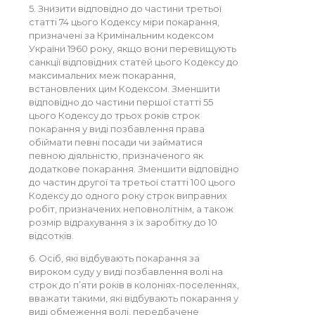
5. Знизити відповідно до частини третьої
статті 74 цього Кодексу міри покарання,
призначені за Кримінальним кодексом
України 1960 року, якщо вони перевищують
санкції відповідних статей цього Кодексу до
максимальних меж покарання,
встановлених цим Кодексом. Зменшити
відповідно до частини першої статті 55
цього Кодексу до трьох років строк
покарання у виді позбавлення права
обіймати певні посади чи займатися
певною діяльністю, призначеного як
додаткове покарання. Зменшити відповідно
до частин другої та третьої статті 100 цього
Кодексу до одного року строк виправних
робіт, призначених неповнолітнім, а також
розмір відрахування з їх заробітку до 10
відсотків.
6. Осіб, які відбувають покарання за
вироком суду у виді позбавлення волі на
строк до п’яти років в колоніях-поселеннях,
вважати такими, які відбувають покарання у
виді обмеження волі, передбачене