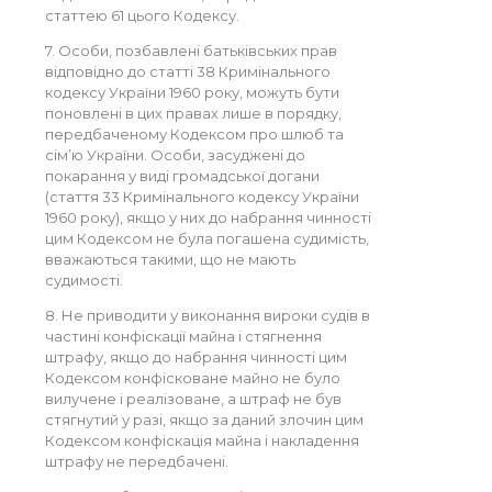
статтею 61 цього Кодексу.
7. Особи, позбавлені батьківських прав
відповідно до статті 38 Кримінального
кодексу України 1960 року, можуть бути
поновлені в цих правах лише в порядку,
передбаченому Кодексом про шлюб та
сім’ю України. Особи, засуджені до
покарання у виді громадської догани
(стаття 33 Кримінального кодексу України
1960 року), якщо у них до набрання чинності
цим Кодексом не була погашена судимість,
вважаються такими, що не мають
судимості.
8. Не приводити у виконання вироки судів в
частині конфіскації майна і стягнення
штрафу, якщо до набрання чинності цим
Кодексом конфісковане майно не було
вилучене і реалізоване, а штраф не був
стягнутий у разі, якщо за даний злочин цим
Кодексом конфіскація майна і накладення
штрафу не передбачені.