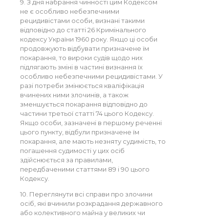
9. З дня набрання чинності цим Кодексом
не є особливо небезпечними
рецидивістами особи, визнані такими
відповідно до статті 26 Кримінального
кодексу України 1960 року. Якщо ці особи
продовжують відбувати призначене їм
покарання, то вироки судів щодо них
підлягають зміні в частині визнання їх
особливо небезпечними рецидивістами. У
разі потреби змінюється кваліфікація
вчинених ними злочинів, а також
зменшується покарання відповідно до
частини третьої статті 74 цього Кодексу.
Якщо особи, зазначені в першому реченні
цього пункту, відбули призначене їм
покарання, але мають незняту судимість, то
погашення судимості у цих осіб
здійснюється за правилами,
передбаченими статтями 89 і 90 цього
Кодексу.
10. Переглянути всі справи про злочини
осіб, які вчинили розкрадання державного
або колективного майна у великих чи