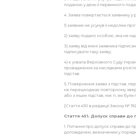
поданою у день її первинного пода
4. Заява повертається заявнику у р
1) заявник не усунув її недоліки п
2) заяву подано особою, яка не на
3) заяву від імені заявника підпи
підписувати таку заяву;
4) є ухвала Верховного Суду Украї
провадження за наслідками розгляду
підстав.
5. Повернення заяви з підстав, пе
не перешкоджає повторному звер
або з інших підстав, ніж ті, які бу
{Стаття 450 в редакції Закону № 192-V
Стаття 451. Допуск справи до
1. Питання про допуск справи до 
доповідачем, визначеним у порядк