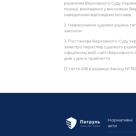
рішенням Верховного Суду України.
позиції, викладеної у висновках В
наведенням відповідних мотивів.
2. Невиконання судових рішень тяг
законом.
3. Постанови Верховного Суду Укр
заяв про перегляд судового ріше
офіційному веб-сайті Верховного С
днів з дня їх прийняття.
{Стаття 458 в редакції Закону № 192-V
Нормативні
акти