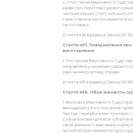
2. У постанові Верховного Суду Ук
заяви про перегляд судового рішен
частини першої статті 445 цього К
саме повинна застосовуватися но
застосована.
{Стаття 456 в редакції Закону № 192-V
Стаття 457. Повідомлення про
виготовлення
1. Постанова Верховного Суду Укр
направлена учасникам судового пр
закінчення розгляду справи.
{Стаття 457 в редакції Закону № 192-VI
Стаття 458. Обов’язковість с
1. Висновок Верховного Суду Укра
викладений у його постанові, прий
підстав, передбачених пунктами 1 і
є обов’язковим для всіх суб’єктів
своїй діяльності відповідну норму п
які зобов’язані привести свою судо