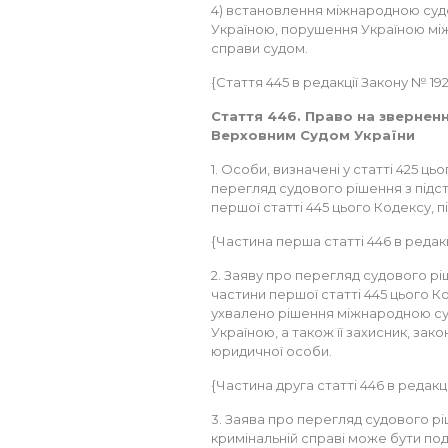
4) встановлення міжнародною суд
Україною, порушення Україною мі
справи судом.
{Стаття 445 в редакції Закону № 192-V
Стаття 446. Право на звернен
Верховним Судом України
1. Особи, визначені у статті 425 ц
перегляд судового рішення з підс
першої статті 445 цього Кодексу, 
{Частина перша статті 446 в редакції
2. Заяву про перегляд судового рі
частини першої статті 445 цього Ко
ухвалено рішення міжнародною су
Україною, а також її захисник, за
юридичної особи.
{Частина друга статті 446 в редакції 
3. Заява про перегляд судового р
кримінальній справі може бути под