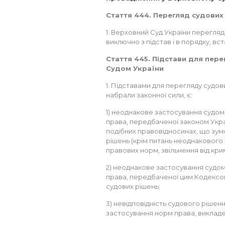
Стаття 444. Перегляд судових
1. Верховний Суд України перегляд
виключно з підстав і в порядку, в
Стаття 445. Підстави для пер
Судом України
1. Підставами для перегляду судо
набрали законної сили, є:
1) неоднакове застосування судом ка
права, передбаченої законом Украї
подібних правовідносинах, що зум
рішень (крім питань неоднакового
правових норм, звільнення від крим
2) неоднакове застосування судом ка
права, передбаченої цим Кодексом
судових рішень;
3) невідповідність судового рішенн
застосування норм права, викладе