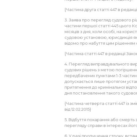
{Частина друга статті 447 в редакції 
3. Заява про перегляд судового рі
частини першої статті 445 цього 
місяців з дня, коли особі, на кор
судовою установою, юрисдикція як
відомо про набуття цим рішенням 
{Частина статті 447 в редакції Закону
4. Перегляд виправдувального вир
судових рішень з метою погіршенн
передбачених пунктами 1-3 частини
допускається лише протягом уста
притягнення до кримінальної відпов
дня постановлення такого судовог
{Частина четверта статті 447 із змі
від 12.02.2015}
5. Відбуття покарання або смерть
перегляду справи в інтересах його 
6. У разі пропущення строку, вст