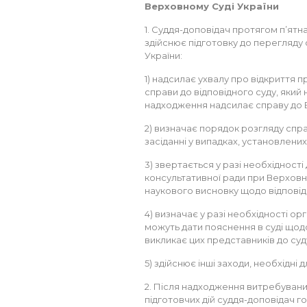
Верховному Суді України
1. Суддя-доповідач протягом п’ятн
здійснює підготовку до перегляд
України:
1) надсилає ухвалу про відкриття
справи до відповідного суду, який н
надходження надсилає справу до 
2) визначає порядок розгляду спр
засіданні у випадках, установлени
3) звертається у разі необхідності
консультативної ради при Верховн
наукового висновку щодо відповід
4) визначає у разі необхідності о
можуть дати пояснення в суді щодо
викликає цих представників до суд
5) здійснює інші заходи, необхідні 
2. Після надходження витребувани
підготовчих дій суддя-доповідач го