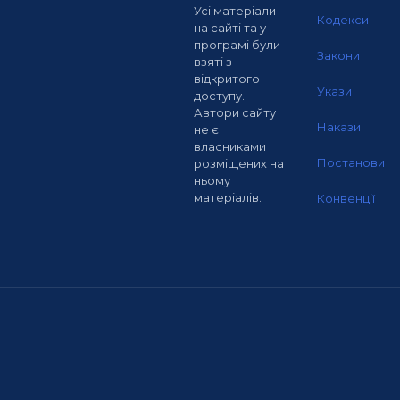
Усі матеріали
Кодекси
на сайті та у
програмі були
Закони
взяті з
відкритого
Укази
доступу.
Автори сайту
Накази
не є
власниками
Постанови
розміщених на
ньому
матеріалів.
Конвенції