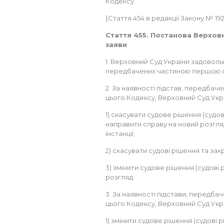
Кодексу.
{Стаття 454 в редакції Закону № 192-V
Стаття 455. Постанова Верхов
заяви
1. Верховний Суд України задовольня
передбачених частиною першою ст
2. За наявності підстав, передбаче
цього Кодексу, Верховний Суд Укр
1) скасувати судове рішення (судо
направити справу на новий розгляд
інстанції;
2) скасувати судові рішення та за
3) змінити судове рішення (судові
розгляд.
3. За наявності підстави, передбач
цього Кодексу, Верховний Суд Укр
1) змінити судове рішення (судові