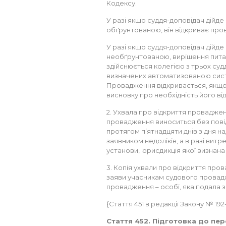
Кодексу.
У разі якщо суддя-доповідач дійде
обґрунтованою, він відкриває про
У разі якщо суддя-доповідач дійде
необґрунтованою, вирішення пита
здійснюється колегією з трьох судді
визначених автоматизованою сист
Провадження відкривається, якщо х
висновку про необхідність його ві
2. Ухвала про відкриття проваджен
провадження виноситься без пові
протягом п’ятнадцяти днів з дня н
заявником недоліків, а в разі витр
установи, юрисдикція якої визнана 
3. Копія ухвали про відкриття про
заяви учасникам судового провадже
провадження – особі, яка подала з
{Стаття 451 в редакції Закону № 192-VI
Стаття 452. Підготовка до пер