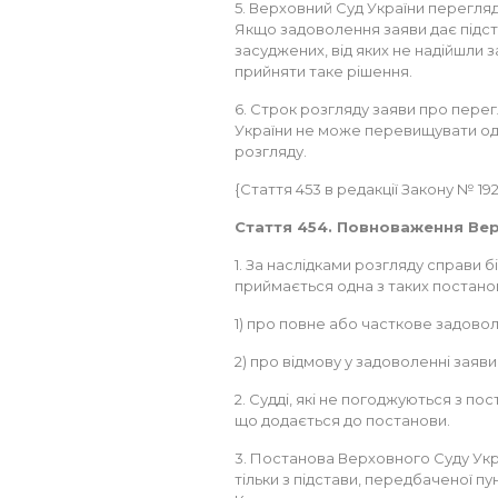
5. Верховний Суд України перегляд
Якщо задоволення заяви дає підст
засуджених, від яких не надійшли 
прийняти таке рішення.
6. Строк розгляду заяви про пер
України не може перевищувати одн
розгляду.
{Стаття 453 в редакції Закону № 192-V
Стаття 454. Повноваження Ве
1. За наслідками розгляду справи б
приймається одна з таких постано
1) про повне або часткове задовол
2) про відмову у задоволенні заяви
2. Судді, які не погоджуються з п
що додається до постанови.
3. Постанова Верховного Суду Укр
тільки з підстави, передбаченої пу