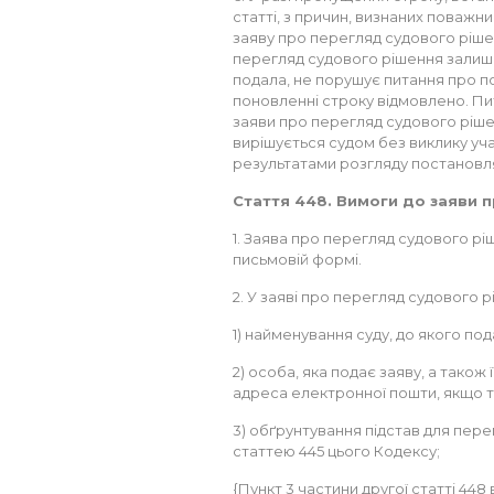
статті, з причин, визнаних поважн
заяву про перегляд судового ріше
перегляд судового рішення залишає
подала, не порушує питання про п
поновленні строку відмовлено. П
заяви про перегляд судового ріше
вирішується судом без виклику уч
результатами розгляду постановля
Стаття 448. Вимоги до заяви 
1. Заява про перегляд судового р
письмовій формі.
2. У заяві про перегляд судового 
1) найменування суду, до якого под
2) особа, яка подає заяву, а також
адреса електронної пошти, якщо та
3) обґрунтування підстав для пер
статтею 445 цього Кодексу;
{Пункт 3 частини другої статті 448 в 