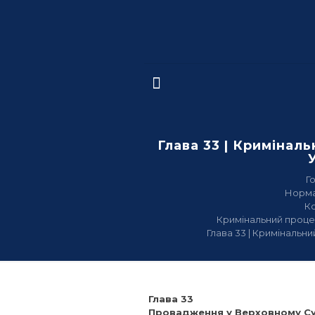
Глава 33 | Кримінал
Г
Норма
К
Кримінальний проце
Глава 33 | Кримінальн
Глава 33
Провадження у Верховному Су