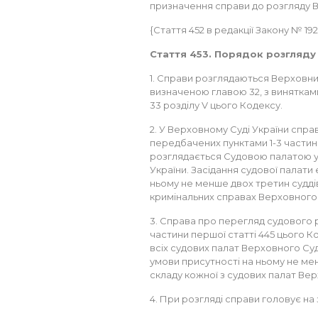
призначення справи до розгляду 
{Стаття 452 в редакції Закону № 192-VI
Стаття 453. Порядок розгляду
1. Справи розглядаються Верховн
визначеною главою 32, з винятка
33 розділу V цього Кодексу.
2. У Верховному Суді України спра
передбачених пунктами 1-3 частини
розглядається Судовою палатою у
України. Засідання судової палати
ньому не менше двох третин суддів
кримінальних справах Верховного 
3. Справа про перегляд судового р
частини першої статті 445 цього К
всіх судових палат Верховного Суд
умови присутності на ньому не мен
складу кожної з судових палат Вер
4. При розгляді справи головує на 