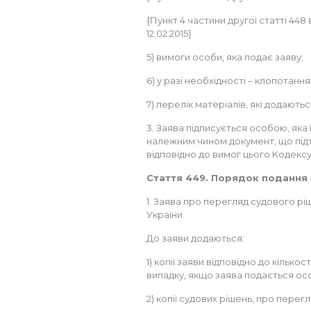
{Пункт 4 частини другої статті 448 
12.02.2015}
5) вимоги особи, яка подає заяву;
6) у разі необхідності – клопотання
7) перелік матеріалів, які додаютьс
3. Заява підписується особою, яка
належним чином документ, що підт
відповідно до вимог цього Кодексу
Стаття 449. Порядок подання 
1. Заява про перегляд судового р
України.
До заяви додаються:
1) копії заяви відповідно до кілько
випадку, якщо заява подається осо
2) копії судових рішень, про перег