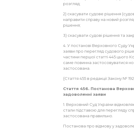
розгляд;
2) скасувати судове рішення (судо
направити справу на новий розгля
рішення;
3) скасувати судові рішення та за
4. У постанові Верховного Суду Ук
заяви про перегляд судового рішен
частини першої статті 445 цього К
саме повинна застосовуватися но
застосована.
{Стаття 455 в редакції Закону № 192-VI
Стаття 456. Постанова Верхов
задоволенні заяви
1. Верховний Суд України відмовляє
стали підставою для перегляду сп
застосована правильно.
Постанова про відмову у задоволе