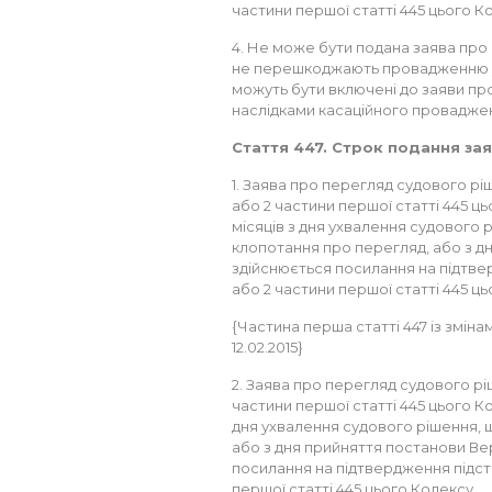
частини першої статті 445 цього К
4. Не може бути подана заява про п
не перешкоджають провадженню у 
можуть бути включені до заяви пр
наслідками касаційного провадже
Стаття 447. Строк подання за
1. Заява про перегляд судового рі
або 2 частини першої статті 445 ц
місяців з дня ухвалення судового 
клопотання про перегляд, або з дн
здійснюється посилання на підтве
або 2 частини першої статті 445 ц
{Частина перша статті 447 із змінам
12.02.2015}
2. Заява про перегляд судового рі
частини першої статті 445 цього К
дня ухвалення судового рішення, 
або з дня прийняття постанови Вер
посилання на підтвердження підст
першої статті 445 цього Кодексу.