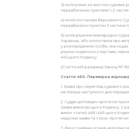
3) копії різних за змістом судових 
передбачених пунктами 1 і 2 частин
4) копія постанови Верховного Суд
передбаченої пунктом 3 частини пе
5) копія рішення міжнародної судо
Україною, або клопотання про витр
у розпорядженні особи, яка подає 
рішень подається з підстави, пере
445 цього Кодексу.
{Стаття 449 в редакції Закону № 192-V
Стаття 450. Перевірка відпов
1. Заява про перегляд судового рі
не пізніше наступного дня передає
2. Суддя-доповідач протягом трьох
заяви вимогам цього Кодексу. У р
вимог статей 448 і 449 цього Коде
недоліки заяви та строк, протягом 
3. Якщо заявник усунув недоліки з