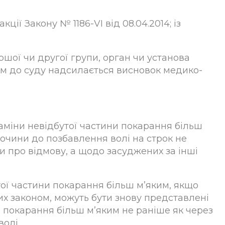
кції Закону № 1186-VI від 08.04.2014; із
ршої чи другої групи, орган чи установа
ям до суду надсилається висновок медико-
заміни невідбутої частини покарання більш
лочини до позбавлення волі на строк не
и про відмову, а щодо засуджених за інші
тої частини покарання більш м’яким, якщо
их законом, можуть бути знову представлені
и покарання більш м’яким не раніше як через
олі.