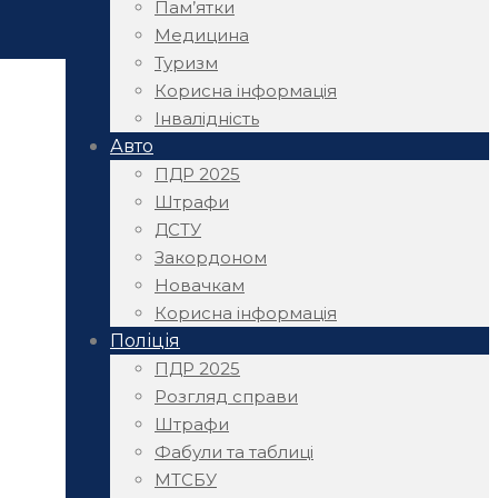
Пам’ятки
Медицина
Туризм
Корисна інформація
Інвалідність
Авто
ПДР 2025
Штрафи
ДСТУ
Закордоном
Новачкам
Корисна інформація
Поліція
ПДР 2025
Розгляд справи
Штрафи
Фабули та таблиці
МТСБУ