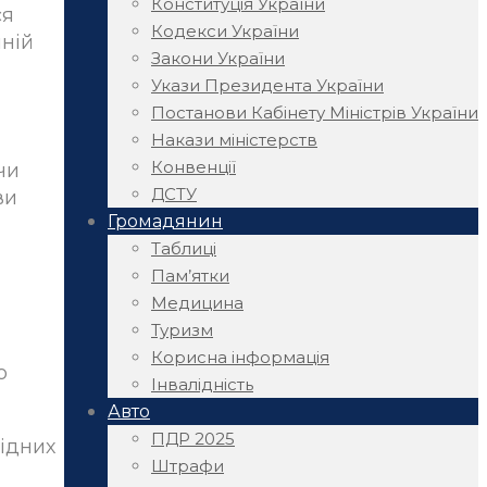
Конституція України
ся
Кодекси України
нній
Закони України
Укази Президента України
Постанови Кабінету Міністрів України
Накази міністерств
Конвенції
чи
ДСТУ
ви
Громадянин
Таблиці
Пам’ятки
Медицина
Туризм
Корисна інформація
о
Інвалідність
Авто
ПДР 2025
ідних
Штрафи