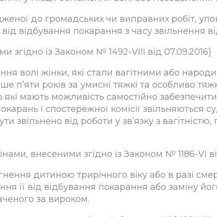
асудженої до громадських чи виправних робіт, у
від відбування покарання з часу звільнення від 
ми згідно із Законом № 1492-VIII від 07.09.2016}
ння волі жінки, які стали вагітними або народи
е п’яти років за умисні тяжкі та особливо тяжк
о які мають можливість самостійно забезпечит
окарань і спостережної комісії звільняються с
бути звільнено від роботи у зв’язку з вагітніст
інами, внесеними згідно із Законом № 1186-VI ві
гнення дитиною трирічного віку або в разі см
ення її від відбування покарання або заміну й
ченого за вироком.