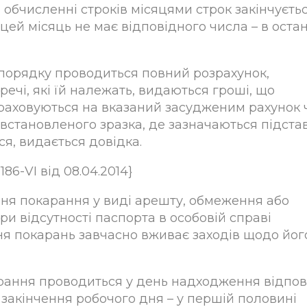
обчисленні строків місяцями строк закінчуєть
цей місяць не має відповідного числа – в оста
му порядку проводиться повний розрахунок,
речі, які їй належать, видаються гроші, що
рераховуються на вказаний засудженим рахунок 
 встановленого зразка, де зазначаються підста
ся, видається довідка.
186-VI від 08.04.2014}
вання покарання у виді арешту, обмеження або
ри відсутності паспорта в особовій справі
ня покарань завчасно вживає заходів щодо йог
арання проводиться у день надходження відпов
 закінчення робочого дня – у першій половині