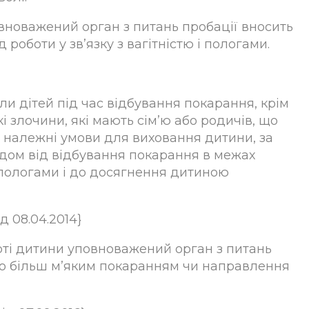
повноважений орган з питань пробації вносить
роботи у зв’язку з вагітністю і пологами.
ли дітей під час відбування покарання, крім
і злочини, які мають сім’ю або родичів, що
и належні умови для виховання дитини, за
удом від відбування покарання в межах
ю, пологами і до досягнення дитиною
д 08.04.2014}
ерті дитини уповноважений орган з питань
ого більш м’яким покаранням чи направлення