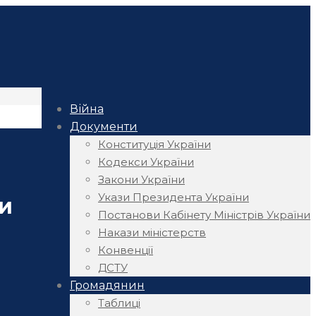
Війна
Документи
Конституція України
Кодекси України
Закони України
Укази Президента України
ни
Постанови Кабінету Міністрів України
Накази міністерств
Конвенції
ДСТУ
Громадянин
Таблиці