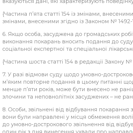
вказуються дані, які характеризують поведінк
{Частина п’ята статті 154 із змінами, внесеними 
змінами, внесеними згідно із Законом № 1492-VI
6. Якщо особа, засуджена до громадських робі
виконання покарань вносить подання до суду 
соціальної експертної та спеціальної лікарської
{Частина шоста статті 154 в редакції Закону № 1
7. У разі відмови суду щодо умовно-достроко
м’яким повторне подання в цьому питанні щодо
менше п’яти років, може бути внесено не рані
злочини та неповнолітніх засуджених – не рані
8. Особи, звільнені від відбування покарання
вони були направлені у місця обмеження волі
до умовно-дострокового звільнення від відбу
один рік з дня винесення ухвали про направл