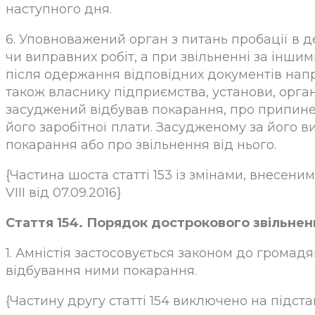
наступного дня.
6. Уповноважений орган з питань пробації в д
чи виправних робіт, а при звільненні за інши
після одержання відповідних документів напр
також власнику підприємства, установи, орга
засуджений відбував покарання, про припине
його заробітної плати. Засудженому за його 
покарання або про звільнення від нього.
{Частина шоста статті 153 із змінами, внесеним
VIII від 07.09.2016}
Стаття 154. Порядок дострокового звільнен
1. Амністія застосовується законом до громад
відбування ними покарання.
{Частину другу статті 154 виключено на підстав