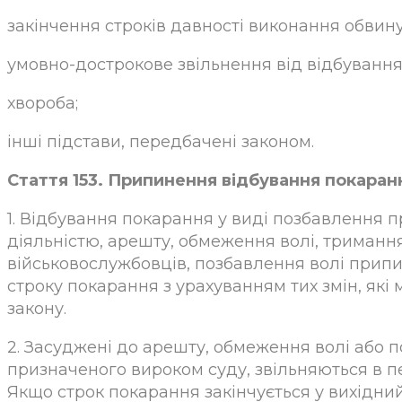
закінчення строків давності виконання обвин
умовно-дострокове звільнення від відбування
хвороба;
інші підстави, передбачені законом.
Стаття 153. Припинення відбування покаранн
1. Відбування покарання у виді позбавлення 
діяльністю, арешту, обмеження волі, триманн
військовослужбовців, позбавлення волі припи
строку покарання з урахуванням тих змін, які
закону.
2. Засуджені до арешту, обмеження волі або п
призначеного вироком суду, звільняються в п
Якщо строк покарання закінчується у вихідний