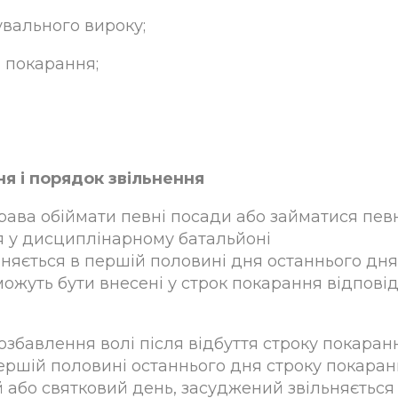
увального вироку;
 покарання;
я і порядок звільнення
права обіймати певні посади або займатися пе
я у дисциплінарному батальйоні
няється в першій половині дня останнього дня
 можуть бути внесені у строк покарання відпові
озбавлення волі після відбуття строку покаран
ершій половині останнього дня строку покаран
 або святковий день, засуджений звільняється