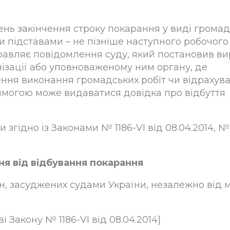
ень закінчення строку покарання у виді грома
ми підставами – не пізніше наступного робочого
авляє повідомлення суду, який постановив вир
нізації або уповноваженому ним органу, де
ння виконання громадських робіт чи відрахува
вимогою може видаватися довідка про відбуття
и згідно із Законами № 1186-VI від 08.04.2014, №
ня від відбування покарання
ян, засуджених судами України, незалежно від 
і Закону № 1186-VI від 08.04.2014}