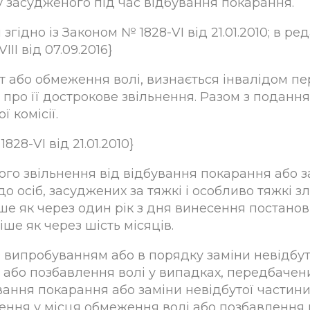
у засудженого під час відбування покарання.
згідно із Законом № 1828-VI від 21.01.2010; в реда
II від 07.09.2016}
т або обмеження волі, визнається інвалідом пе
про її дострокове звільнення. Разом з поданн
 комісії.
828-VI від 21.01.2010}
вого звільнення від відбування покарання або 
 осіб, засуджених за тяжкі і особливо тяжкі з
ше як через один рік з дня винесення постанов
ше як через шість місяців.
 з випробуванням або в порядку заміни невідбу
 або позбавлення волі у випадках, передбачен
вання покарання або заміни невідбутої частин
ення у місця обмеження волі або позбавлення в