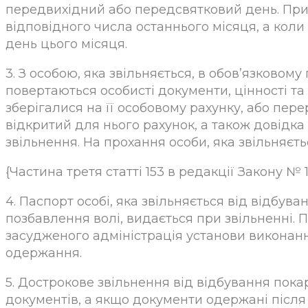
передвихідний або передсвятковий день. При 
відповідного числа останнього місяця, а коли 
день цього місяця.
3. З особою, яка звільняється, в обов’язково
повертаються особисті документи, цінності та 
зберігалися на її особовому рахунку, або пе
відкритий для нього рахунок, а також довідка
звільнення. На прохання особи, яка звільняєть
{Частина третя статті 153 в редакції Закону № 1
4. Паспорт особі, яка звільняється від відбу
позбавлення волі, видається при звільненні. П
засудженого адміністрація установи виконан
одержання.
5. Дострокове звільнення від відбування пок
документів, а якщо документи одержані після