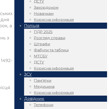
ДСТУ
Закордоном
дських
Новачкам
 дня
Корисна інформація
ок, а
Поліція
ПДР 2025
нь з
Розгляд справи
Штрафи
Фабули та таблиці
МТСБУ
 1492-
ДСТУ
Корисна інформація
ЗСУ
Пам’ятки
Медицина
місця
Корисна інформація
Довідник
Телефони