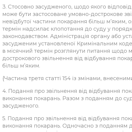
3. Стосовно засудженого, щодо якого відповід
може бути застосоване умовно-дострокове зві
невідбутої частини покарання більш м’яким, 
термін надсилає клопотання до суду у поря
законодавством. Адміністрація органу або ус
засудженим установленої Кримінальним кодек
в місячний термін розглянути питання щодо 
дострокового звільнення від відбування пока
більш м’яким.
{Частина третя статті 154 із змінами, внесеними
4. Подання про звільнення від відбування по
виконання покарань. Разом з поданням до суд
засудженого.
5. Подання про звільнення від відбування по
виконання покарань. Одночасно з поданням до