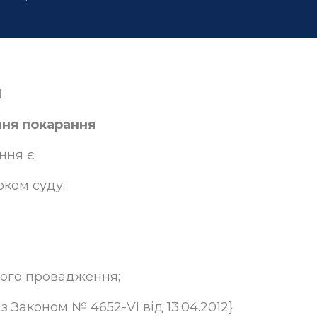
Я
ання покарання
ння є:
оком суду;
ного провадження;
із Законом № 4652-VI від 13.04.2012}