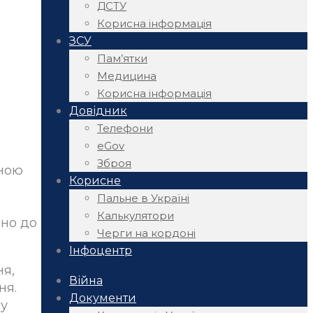
ДСТУ
Корисна інформація
ЗСУ
Пам’ятки
Медицина
Корисна інформація
Довідник
Телефони
eGov
Зброя
вною
Корисне
Пальне в Україні
Калькулятори
дно до
Черги на кордоні
Інфоцентр
ня,
Війна
ня.
Документи
 у