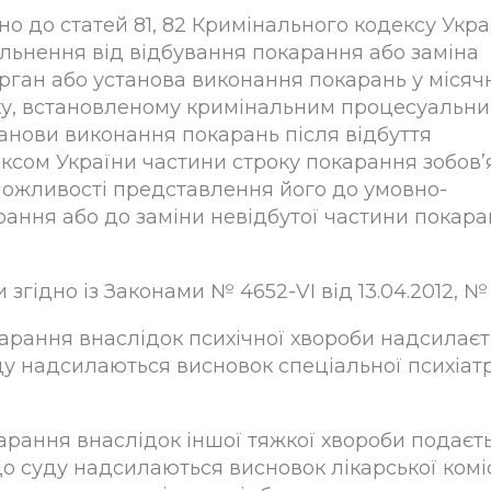
но до статей 81, 82 Кримінального кодексу Укра
льнення від відбування покарання або заміна
орган або установа виконання покарань у місяч
дку, встановленому кримінальним процесуальн
танови виконання покарань після відбуття
сом України частини строку покарання зобов’
можливості представлення його до умовно-
рання або до заміни невідбутої частини покар
 згідно із Законами № 4652-VI від 13.04.2012, № 1
карання внаслідок психічної хвороби надсилає
у надсилаються висновок спеціальної психіатри
карання внаслідок іншої тяжкої хвороби подаєт
 суду надсилаються висновок лікарської коміс