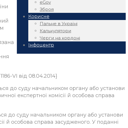
eGov
їни
Зброя
Корисне
ний
Пальне в Україні
им
Калькулятори
Черги на кордоні
язана
Інфоцентр
ання
186-VI від 08.04.2014}
ться до суду начальником органу або установи
чної експертної комісії й особова справа
ься до суду начальником органу або установи
ії й особова справа засудженого. У поданні