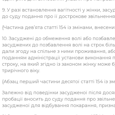
9. У разі встановлення вагітності у жінки, з
до суду подання про її дострокове звільнення 
{Частина дев’ята статті 154 із змінами, внесени
10. Засуджені до обмеження волі або позбавле
засуджених до позбавлення волі на строк більш
дали згоду на спільне з ними проживання, аб
поданням адміністрації установи виконання п
строку, на який згідно із законом жінку може 
трирічного віку.
{Абзац перший частини десятої статті 154 із зм
Залежно від поведінки засудженої після дося
пробації вносить до суду подання про звільн
засудженої для відбування покарання, призна