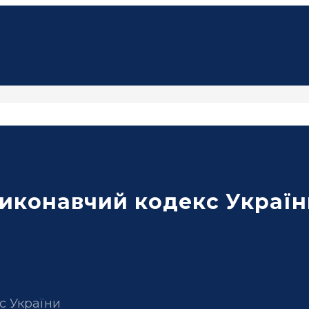
виконавчий кодекс Украї
с України