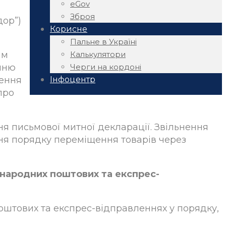
eGov
Зброя
дор”)
Корисне
Пальне в Україні
Калькулятори
им
Черги на кордоні
нню
Інфоцентр
ження
про
ня письмової митної декларації. Звільнення
ння порядку переміщення товарів через
жнародних поштових та експрес-
оштових та експрес-відправленнях у порядку,