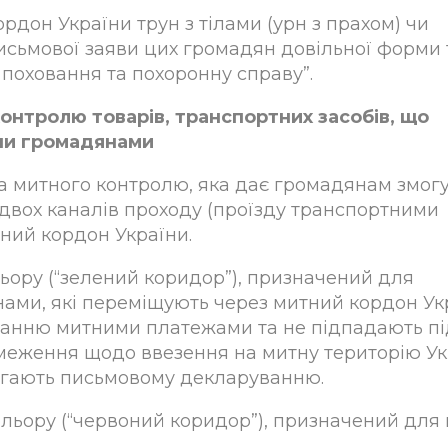
дон України трун з тілами (урн з прахом) чи
письмової заяви цих громадян довільної форми 
 поховання та похоронну справу”.
онтролю товарів, транспортних засобів, що
ни громадянами
а митного контролю, яка дає громадянам змог
двох каналів проходу (проїзду транспортними
ний кордон України.
ьору (“зелений коридор”), призначений для
ами, які переміщують через митний кордон Ук
уванню митними платежами та не підпадають пі
меження щодо ввезення на митну територію Ук
длягають письмовому декларуванню.
льору (“червоний коридор”), призначений для 