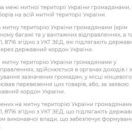
за межі митної території України громадянами
орів на всій митній території України.
а митну територію України громадянами (крім
ому багажі та у вантажних відправленнях, а 
1, 8716 згідно з УКТ ЗЕД, які підлягають держав
 через державний кордон України.
на митну територію України громадянами у
равленнях, здійснюється в органах доходів і з
вання зазначених громадян, у місці кінцевого
ював перевезення цих товарів, або, за заявою
жавний кордон України.
зених на митну територію України громадянам
1, 8716 згідно з УКТ ЗЕД, що підлягають держав
ом виконавчої влади, що забезпечує формуван
.