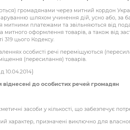
аються) громадянами через митний кордон Укра
аруванню шляхом учинення дій, усно або, за 
ться митними платежами та звільняються від п
 митного оформлення товарів, а також від за
 319 цього Кодексу.
вленнях особисті речі переміщуються (пересил
міщення (пересилання) товарів.
д 10.04.2014}
ти віднесені до особистих речей громадян
осметичні засоби у кількості, що забезпечує потр
истий характер, призначені виключно для власно