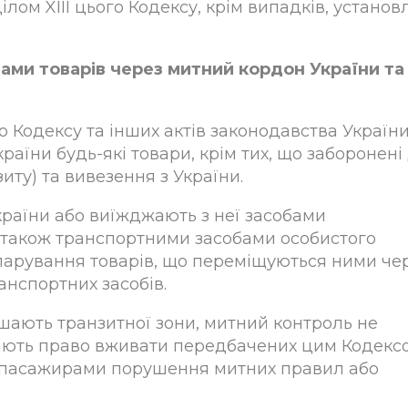
лом XIII цього Кодексу, крім випадків, установ
ми товарів через митний кордон України та
 Кодексу та інших актів законодавства Україн
аїни будь-які товари, крім тих, що заборонені
иту) та вивезення з України.
країни або виїжджають з неї засобами
а також транспортними засобами особистого
ларування товарів, що переміщуються ними че
нспортних засобів.
ишають транзитної зони, митний контроль не
 мають право вживати передбачених цим Кодекс
и пасажирами порушення митних правил або