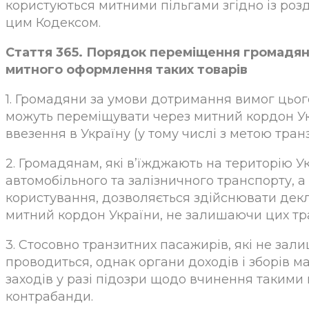
користуються митними пільгами згідно із розді
цим Кодексом.
Стаття 365. Порядок переміщення громадяна
митного оформлення таких товарів
1. Громадяни за умови дотримання вимог цього
можуть переміщувати через митний кордон Укр
ввезення в Україну (у тому числі з метою транз
2. Громадянам, які в’їжджають на територію У
автомобільного та залізничного транспорту, 
користування, дозволяється здійснювати дек
митний кордон України, не залишаючи цих тра
3. Стосовно транзитних пасажирів, які не зал
проводиться, однак органи доходів і зборів
заходів у разі підозри щодо вчинення таким
контрабанди.