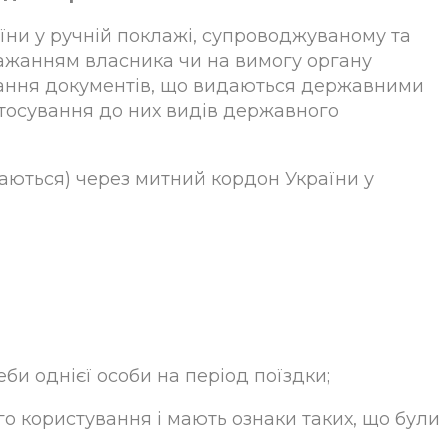
їни у ручній поклажі, супроводжуваному та
бажанням власника чи на вимогу органу
одання документів, що видаються державними
стосування до них видів державного
аються) через митний кордон України у
еби однієї особи на період поїздки;
го користування і мають ознаки таких, що були