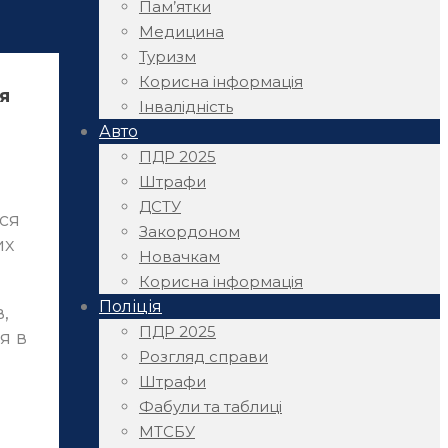
Пам’ятки
Медицина
Туризм
Корисна інформація
я
Інвалідність
Авто
ПДР 2025
Штрафи
ДСТУ
ся
Закордоном
их
Новачкам
Корисна інформація
Поліція
,
ПДР 2025
я в
Розгляд справи
Штрафи
Фабули та таблиці
МТСБУ