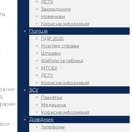
ДСТУ
Закордоном
та
Новачкам
Корисна інформація
Поліція
ПДР 2025
Розгляд справи
Штрафи
у
Фабули та таблиці
МТСБУ
ДСТУ
Корисна інформація
раїни
ЗСУ
д
Пам’ятки
раїни
Медицина
Корисна інформація
Довідник
всіх
Телефони