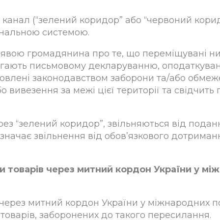
 канал (“зелений коридор” або “червоний кори
нальною системою.
заявою громадянина про те, що переміщувані н
лягають письмовому декларуванню, оподаткува
овлені законодавством заборони та/або обме
 вивезення за межі цієї території та свідчить 
рез “зелений коридор”, звільняються від подан
означає звільнення від обов’язкового дотрима
и товарів через митний кордон України у мі
 через митний кордон України у міжнародних п
товарів, заборонених до такого пересилання.