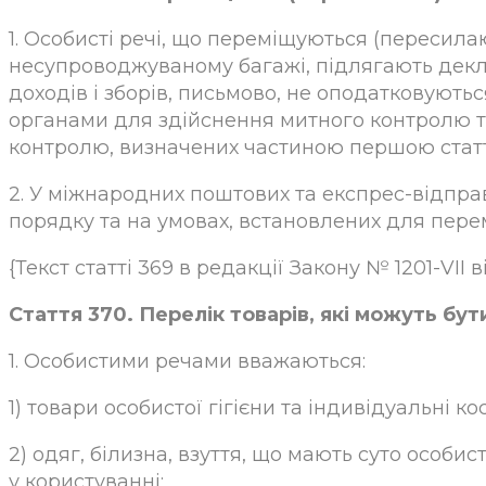
1. Особисті речі, що переміщуються (пересил
несупроводжуваному багажі, підлягають декл
доходів і зборів, письмово, не оподатковую
органами для здійснення митного контролю та
контролю, визначених частиною першою статті
2. У міжнародних поштових та експрес-відпра
порядку та на умовах, встановлених для пере
{Текст статті 369 в редакції Закону № 1201-VII ві
Стаття 370. Перелік товарів, які можуть бу
1. Особистими речами вважаються:
1) товари особистої гігієни та індивідуальні к
2) одяг, білизна, взуття, що мають суто особ
у користуванні;