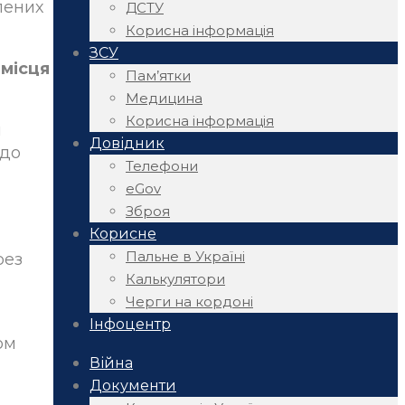
лених
ДСТУ
Корисна інформація
ЗСУ
 місця
Пам’ятки
Медицина
Корисна інформація
и
Довідник
 до
Телефони
eGov
Зброя
Корисне
Пальне в Україні
рез
Калькулятори
Черги на кордоні
Інфоцентр
ом
Війна
Документи