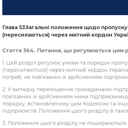
Глава 53Загальні положення щодо пропуску
(пересилаються) через митний кордон Укра
Стаття 364. Питання, що регулюються цим 
1. Цей розділ регулює умови та порядок проп
(пересилаються) через митний кордон Україн
потреб, не пов’язаних зі здійсненням підприєм
2. У випадку переміщення громадянами-підпр
пов’язаних зі здійсненням ними підприємниць
порядку, встановленому цим Кодексом та ін
підприємств. Положення цього розділу в тако
3. Положення цього розділу не поширюються 