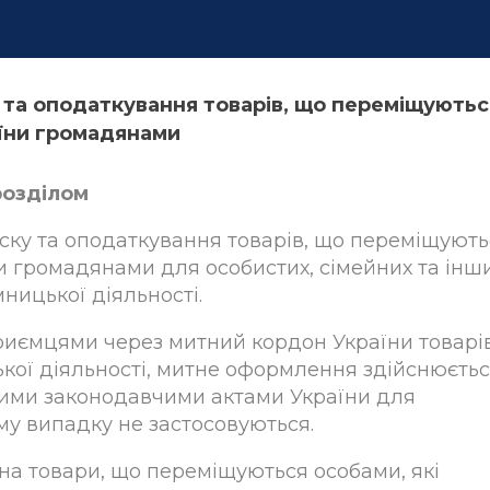
 та оподаткування товарів, що переміщуютьс
їни громадянами
розділом
уску та оподаткування товарів, що переміщують
и громадянами для особистих, сімейних та інш
ницької діяльності.
иємцями через митний кордон України товарів
кої діяльності, митне оформлення здійснюєтьс
шими законодавчими актами України для
му випадку не застосовуються.
на товари, що переміщуються особами, які