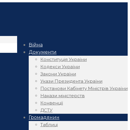
Війна
Документи
Конституція України
Кодекси України
Закони України
Укази Президента України
Постанови Кабінету Міністрів України
Накази міністерств
Конвенції
ДСТУ
Громадянин
Таблиці