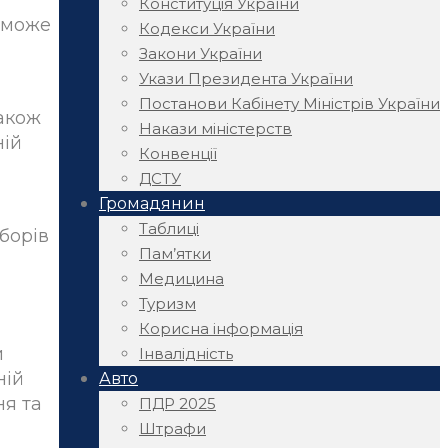
Конституція України
, може
Кодекси України
Закони України
Укази Президента України
Постанови Кабінету Міністрів України
також
Накази міністерств
ній
Конвенції
ДСТУ
Громадянин
Таблиці
борів
Пам’ятки
Медицина
Туризм
Корисна інформація
и
Інвалідність
ній
Авто
ня та
ПДР 2025
Штрафи