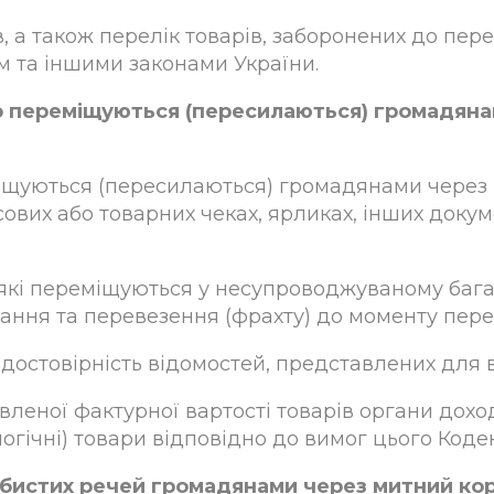
в, а також перелік товарів, заборонених до пе
 та іншими законами України.
що переміщуються (пересилаються) громадяна
міщуються (пересилаються) громадянами через 
ових або товарних чеках, ярликах, інших докумен
, які переміщуються у несупроводжуваному бага
хування та перевезення (фрахту) до моменту пе
 достовірність відомостей, представлених для в
явленої фактурної вартості товарів органи доход
логічні) товари відповідно до вимог цього Кодек
обистих речей громадянами через митний ко