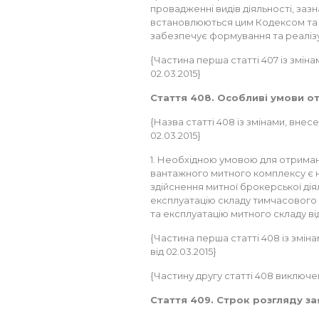
провадженні видів діяльності, зазн
встановлюються цим Кодексом та 
забезпечує формування та реалізу
{Частина перша статті 407 із змінам
02.03.2015}
Стаття 408. Особливі умови о
{Назва статті 408 із змінами, внесе
02.03.2015}
1. Необхідною умовою для отриман
вантажного митного комплексу є н
здійснення митної брокерської діял
експлуатацію складу тимчасового з
та експлуатацію митного складу ві
{Частина перша статті 408 із зміна
від 02.03.2015}
{Частину другу статті 408 виключено
Стаття 409. Строк розгляду з