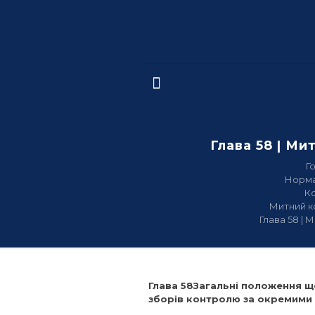
Глава 58 | Ми
Г
Норма
К
Митний к
Глава 58 | 
Глава 58Загальні положення щ
зборів контролю за окремими 