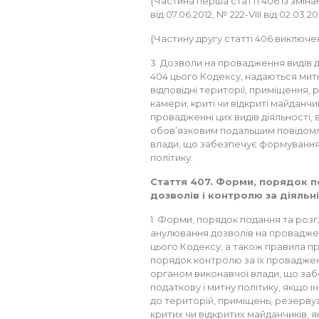
{Частина перша статті 406 із зміна
від 07.06.2012, № 222-VIII від 02.03.20
{Частину другу статті 406 виключено
3. Дозволи на провадження видів ді
404 цього Кодексу, надаються митн
відповідні території, приміщення,
камери, криті чи відкриті майданч
провадженні цих видів діяльності,
обов’язковим подальшим повідомл
влади, що забезпечує формування 
політику.
Стаття 407. Форми, порядок п
дозволів і контролю за діяльн
1. Форми, порядок подання та розгл
анулювання дозволів на провадженн
цього Кодексу, а також правила пр
порядок контролю за їх провадж
органом виконавчої влади, що за
податкову і митну політику, якщо
до територій, приміщень, резерву
критих чи відкритих майданчиків, 