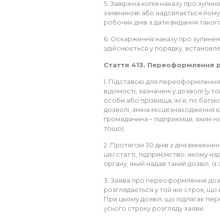
5. Завірена копія наказу про зупи
заявникові або надсилається йом
робочих днів з дати видання такого
6. Оскарження наказу про зупинен
здійснюється у порядку, встановл
Стаття 413. Переоформлення 
1. Підставою для переоформлення 
відомості, зазначені у дозволі (у 
особи або прізвища, ім’я, по батьк
дозволі, зміна місцезнаходження 
громадянина – підприємця, яким на
тощо).
2. Протягом 30 днів з дня виникне
цієї статті, підприємство, якому н
органу, який надав такий дозвіл, 
3. Заява про переоформлення дозв
розглядається у той же строк, що 
При цьому дозвіл, що підлягає пе
усього строку розгляду заяви.