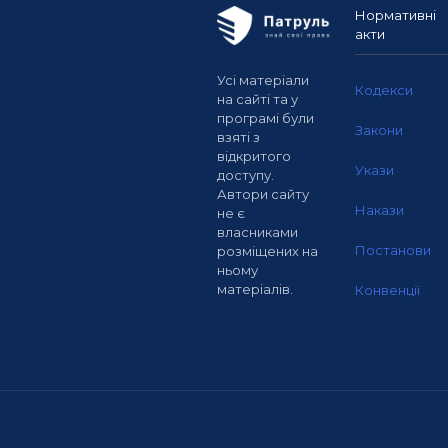
Нормативні
акти
Усі матеріали
Кодекси
на сайті та у
програмі були
Закони
взяті з
відкритого
Укази
доступу.
Автори сайту
Накази
не є
власниками
Постанови
розміщених на
ньому
матеріалів.
Конвенції