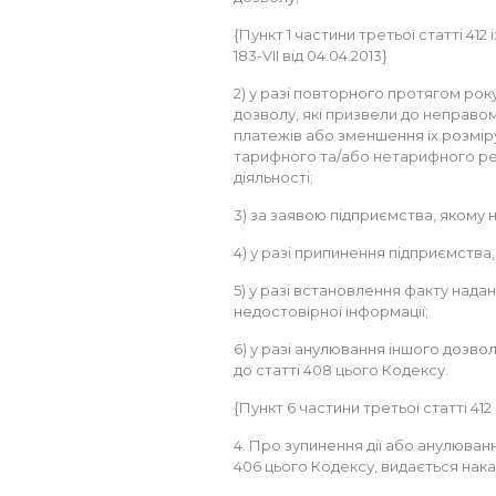
{Пункт 1 частини третьої статті 412
183-VII від 04.04.2013}
2) у разі повторного протягом року
дозволу, які призвели до неправом
платежів або зменшення їх розмір
тарифного та/або нетарифного ре
діяльності;
3) за заявою підприємства, якому н
4) у разі припинення підприємства,
5) у разі встановлення факту над
недостовірної інформації;
6) у разі анулювання іншого дозвол
до статті 408 цього Кодексу.
{Пункт 6 частини третьої статті 412 
4. Про зупинення дії або анулюван
406 цього Кодексу, видається нака