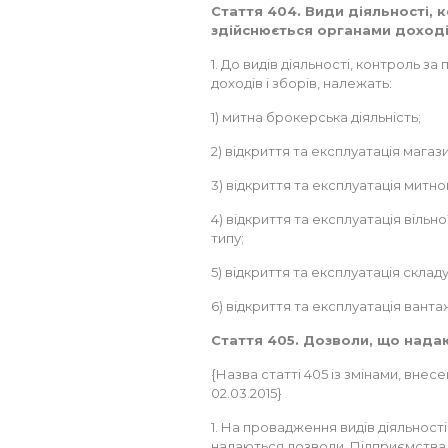
Стаття 404. Види діяльності,
здійснюється органами доходів
1. До видів діяльності, контроль 
доходів і зборів, належать:
1) митна брокерська діяльність;
2) відкриття та експлуатація магази
3) відкриття та експлуатація митно
4) відкриття та експлуатація вільн
типу;
5) відкриття та експлуатація склад
6) відкриття та експлуатація вант
Стаття 405. Дозволи, що нада
{Назва статті 405 із змінами, внесе
02.03.2015}
1. На провадження видів діяльності
надаються дозволи. Підприємства,