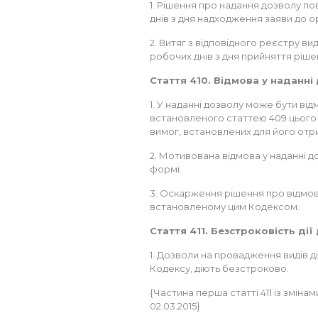
1. Рішення про надання дозволу п
днів з дня надходження заяви до 
2. Витяг з відповідного реєстру в
робочих днів з дня прийняття ріше
Стаття 410. Відмова у наданні
1. У наданні дозволу може бути ві
встановленого статтею 409 цього 
вимог, встановлених для його отр
2. Мотивована відмова у наданні д
формі.
3. Оскарження рішення про відмову
встановленому цим Кодексом.
Стаття 411. Безстроковість дії
1. Дозволи на провадження видів ді
Кодексу, діють безстроково.
{Частина перша статті 411 із змінам
02.03.2015}