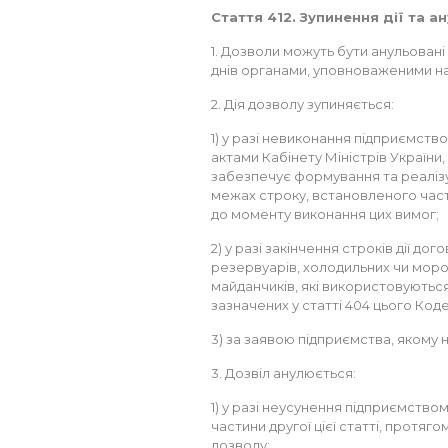
Стаття 412. Зупинення дії та 
1. Дозволи можуть бути анульовані 
днів органами, уповноваженими на
2. Дія дозволу зупиняється:
1) у разі невиконання підприємст
актами Кабінету Міністрів України
забезпечує формування та реалізує
межах строку, встановленого части
до моменту виконання цих вимог;
2) у разі закінчення строків дії до
резервуарів, холодильних чи моро
майданчиків, які використовуються
зазначених у статті 404 цього Код
3) за заявою підприємства, якому н
3. Дозвіл анулюється:
1) у разі неусунення підприємством
частини другої цієї статті, протяго
дозволу;