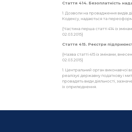
Стаття 414. Безоплатність на
1. Дозволи на провадження видів ді
Кодексу, надаються та переофор
{Частина перша статті 414 із змінам
02.03.2015}
Стаття 415. Реєстри підприєм
{Назва статті 415 із змінами, внесен
02.03.2015}
1. Центральний орган виконавчої 
реалізує державну податкову і мит
провадять види діяльності, зазначе
їх оприлюднення.