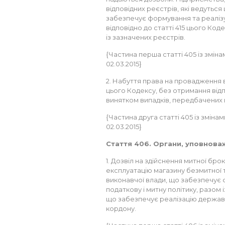
відповідних реєстрів, які ведутьс
забезпечує формування та реалізу
відповідно до статті 415 цього Ко
із зазначених реєстрів.
{Частина перша статті 405 із змінам
02.03.2015}
2. Набуття права на провадження ви
цього Кодексу, без отримання відп
винятком випадків, передбачених 
{Частина друга статті 405 із змінам
02.03.2015}
Стаття 406. Органи, уповнова
1. Дозвіл на здійснення митної брок
експлуатацію магазину безмитної 
виконавчої влади, що забезпечує
податкову і митну політику, разом
що забезпечує реалізацію державн
кордону.