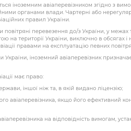
ться іноземним авіаперевізником згідно з вим
ійними органами влади. Чартерні або нерегуля
іаційних правил України.
 повітряні перевезення до/з України, у межах 
ю на території України, виключно в обсягах і
іації правами на експлуатацію певних повітря
и України, іноземний авіаперевізник признача
іації має право:
жави, іншої ніж та, в якій видано ліцензію;
ного авіаперевізника, якщо його ефективний к
 авіаперевізника на відповідність вимогам, у