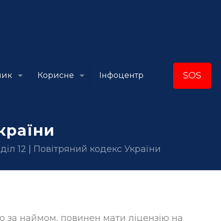
SOS
ник
Корисне
Інфоцентр
України
діл 12 | Повітряний кодекс України
бо за наймом, повинен мати ліцензію на