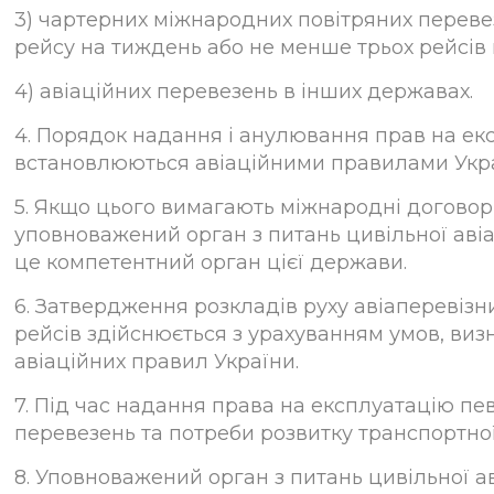
3) чартерних міжнародних повітряних переве
рейсу на тиждень або не менше трьох рейсів 
4) авіаційних перевезень в інших державах.
4. Порядок надання і анулювання прав на екс
встановлюються авіаційними правилами Укра
5. Якщо цього вимагають міжнародні договори
уповноважений орган з питань цивільної авіа
це компетентний орган цієї держави.
6. Затвердження розкладів руху авіаперевізни
рейсів здійснюється з урахуванням умов, виз
авіаційних правил України.
7. Під час надання права на експлуатацію пе
перевезень та потреби розвитку транспортної
8. Уповноважений орган з питань цивільної ав