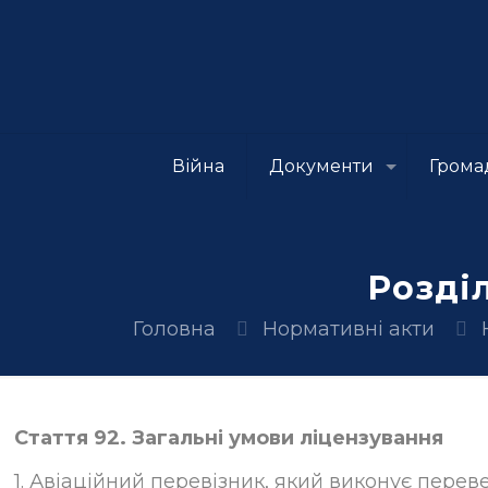
Війна
Документи
Грома
Розділ
Головна
Нормативні акти
Стаття 92. Загальні умови ліцензування
1. Авіаційний перевізник, який виконує перев