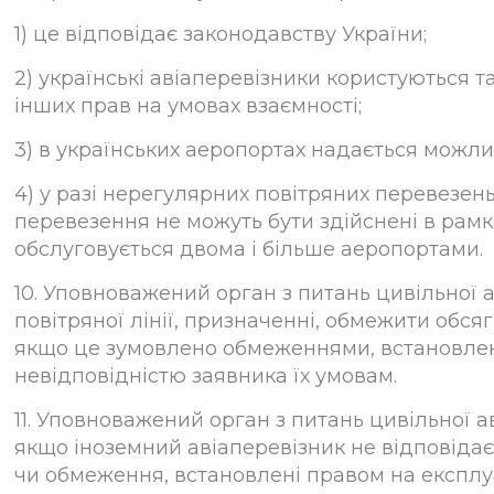
1) це відповідає законодавству України;
2) українські авіаперевізники користуються 
інших прав на умовах взаємності;
3) в українських аеропортах надається можли
4) у разі нерегулярних повітряних перевезен
перевезення не можуть бути здійснені в рам
обслуговується двома і більше аеропортами.
10. Уповноважений орган з питань цивільної 
повітряної лінії, призначенні, обмежити обся
якщо це зумовлено обмеженнями, встановлен
невідповідністю заявника їх умовам.
11. Уповноважений орган з питань цивільної а
якщо іноземний авіаперевізник не відповіда
чи обмеження, встановлені правом на експлуа