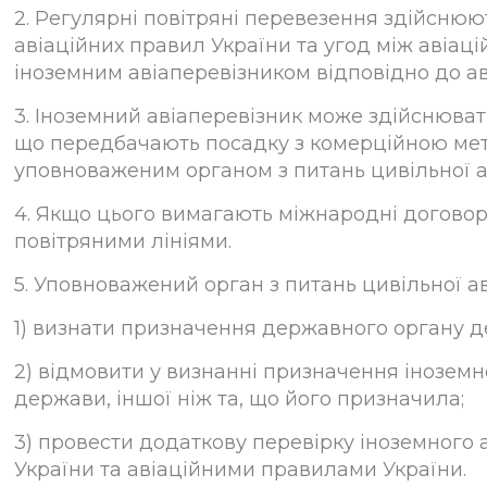
2. Регулярні повітряні перевезення здійснюю
авіаційних правил України та угод між авіац
іноземним авіаперевізником відповідно до ав
3. Іноземний авіаперевізник може здійснювати
що передбачають посадку з комерційною мето
уповноваженим органом з питань цивільної ав
4. Якщо цього вимагають міжнародні договор
повітряними лініями.
5. Уповноважений орган з питань цивільної ав
1) визнати призначення державного органу дер
2) відмовити у визнанні призначення інозем
держави, іншої ніж та, що його призначила;
3) провести додаткову перевірку іноземного
України та авіаційними правилами України.