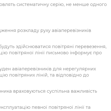
новлять систематичну серію, не менше одного
дження розкладу руху авіаперевізників
будуть здійснюватися повітряні перевезення,
цію повітряної лінії письмово інформує про
 суден авіаперевізників для нерегулярних
ію повітряних ліній, та відповідно до
ізника враховуються суспільна важливість
ксплуатацію певної повітряної лінії та