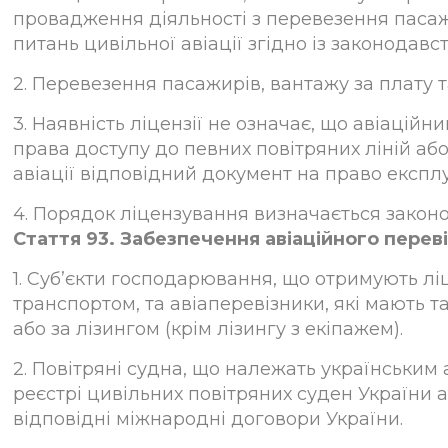
провадження діяльності з перевезення пасаж
питань цивільної авіації згідно із законодавс
2. Перевезення пасажирів, вантажу за плату т
3. Наявність ліцензії не означає, що авіаційн
права доступу до певних повітряних ліній аб
авіації відповідний документ на право експлуа
4. Порядок ліцензування визначається закон
Стаття 93. Забезпечення авіаційного перев
1. Суб’єкти господарювання, що отримують л
транспортом, та авіаперевізники, які мають т
або за лізингом (крім лізингу з екіпажем).
2. Повітряні судна, що належать українським
реєстрі цивільних повітряних суден України 
відповідні міжнародні договори України.