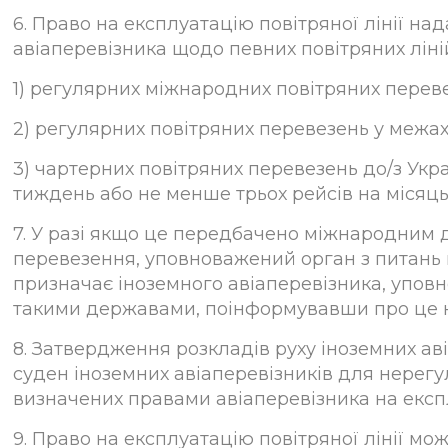
6. Право на експлуатацію повітряної лінії н
авіаперевізника щодо певних повітряних ліні
1) регулярних міжнародних повітряних перевез
2) регулярних повітряних перевезень у межах
3) чартерних повітряних перевезень до/з Укр
тиждень або не менше трьох рейсів на місяць
7. У разі якщо це передбачено міжнародним 
перевезення, уповноважений орган з питань ц
призначає іноземного авіаперевізника, уповн
такими державами, поінформувавши про це к
8. Затвердження розкладів руху іноземних ав
суден іноземних авіаперевізників для нерегу
визначених правами авіаперевізника на експл
9. Право на експлуатацію повітряної лінії мо