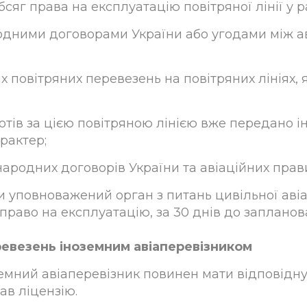
яг права на експлуатацію повітряної лінії у ра
одними договорами України або угодами між а
 повітряних перевезень на повітряних лініях, я
отів за цією повітряною лінією вже передано 
рактер;
ародних договорів України та авіаційних прави
ти уповноважений орган з питань цивільної аві
ає право на експлуатацію, за 30 днів до заплан
ревезень іноземним авіаперевізником
земний авіаперевізник повинен мати відповідну
ав ліцензію.