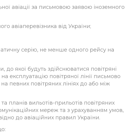
ьної авіації за письмовою заявою іноземного
ого авіаперевізника від України;
матичну серію, не менше одного рейсу на
, до якої будуть здійснюватися повітряні
на експлуатацію повітряної лінії письмово
на певних повітряних лініях до або між
 та планів вильотів-прильотів повітряних
омунікаційних мереж та з урахуванням умов,
ідно до авіаційних правил України.
о: