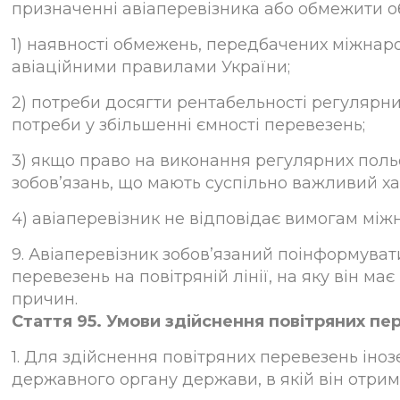
призначенні авіаперевізника або обмежити обс
1) наявності обмежень, передбачених міжнар
авіаційними правилами України;
2) потреби досягти рентабельності регулярних
потреби у збільшенні ємності перевезень;
3) якщо право на виконання регулярних поль
зобов’язань, що мають суспільно важливий ха
4) авіаперевізник не відповідає вимогам міжн
9. Авіаперевізник зобов’язаний поінформува
перевезень на повітряній лінії, на яку він м
причин.
Стаття 95. Умови здійснення повітряних пе
1. Для здійснення повітряних перевезень іно
державного органу держави, в якій він отрим