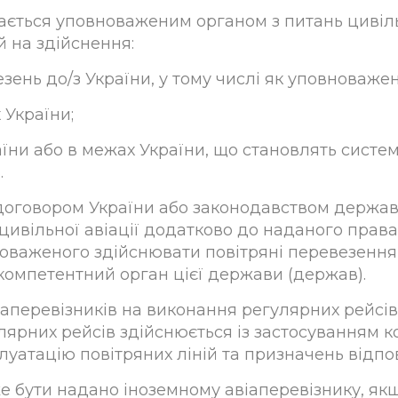
адається уповноваженим органом з питань цивіл
й на здійснення:
ень до/з України, у тому числі як уповноважен
 України;
аїни або в межах України, що становлять систе
.
договором України або законодавством держави
ивільної авіації додатково до наданого права 
оваженого здійснювати повітряні перевезення 
омпетентний орган цієї держави (держав).
іаперевізників на виконання регулярних рейсів
лярних рейсів здійснюється із застосуванням к
уатацію повітряних ліній та призначень відпов
же бути надано іноземному авіаперевізнику, якщ