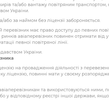
ирів та/або вантажу повітряним транспортом,
твом України.
а/або за наймом без ліцензії забороняється.
ий перевізник має право доступу до певних пові
о ринків авіаперевізник повинен отримати від 
тації певної повітряної лінії.
одавством України.
ізника
іцензію на провадження діяльності з перевезен
аку ліцензію, повинні мати у своєму розпорядже
 авіаперевізникам та використовуються ними, 
або у відповідному реєстрі іншої держави, як