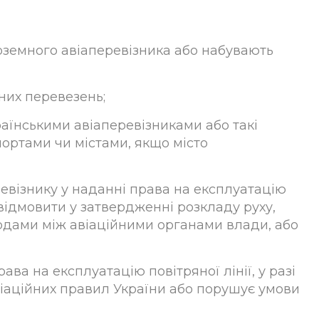
ноземного авіаперевізника або набувають
них перевезень;
раїнськими авіаперевізниками або такі
ортами чи містами, якщо місто
ревізнику у наданні права на експлуатацію
 відмовити у затвердженні розкладу руху,
дами між авіаційними органами влади, або
ва на експлуатацію повітряної лінії, у разі
віаційних правил України або порушує умови