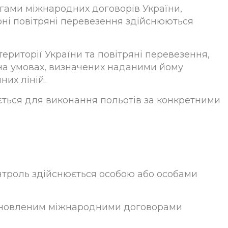
огами міжнародних договорів України,
рні повітряні перевезення здійснюються
території України та повітряні перевезення,
 на умовах, визначених наданими йому
них ліній.
ється для виконання польотів за конкретними
онтроль здійснюється особою або особами
становленим міжнародними договорами