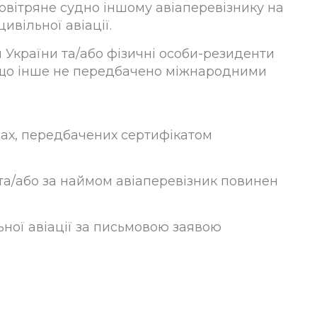
повітряне судно іншому авіаперевізнику на
вільної авіації.
и України та/або фізичні особи-резиденти
 якщо інше не передбачено міжнародними
овах, передбачених сертифікатом
 та/або за наймом авіаперевізник повинен
ьної авіації за письмовою заявою