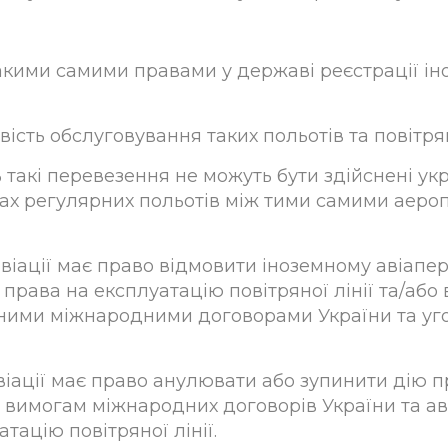
такими самими правами у державі реєстрації і
вість обслуговування таких польотів та повітря
ь такі перевезення не можуть бути здійснені ук
ках регулярних польотів між тими самими аероп
авіації має право відмовити іноземному авіапе
г права на експлуатацію повітряної лінії та/або
ими міжнародними договорами України та уго
віації має право анулювати або зупинити дію пра
є вимогам міжнародних договорів України та а
тацію повітряної лінії.