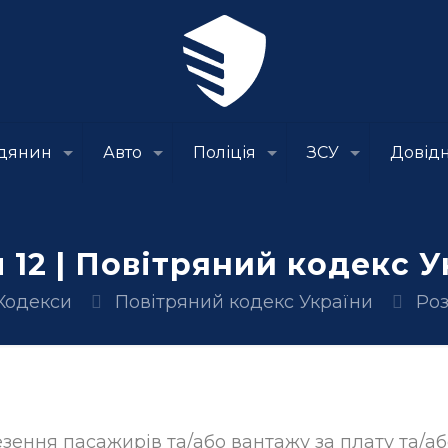
дянин
Авто
Поліція
ЗСУ
Довід
 12 | Повітряний кодекс 
Кодекси
Повітряний кодекс України
Роз
езення пасажирів та/або вантажу за плату та/а