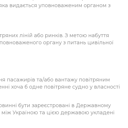
 яка видається уповноваженим органом з
тряних ліній або ринків. З метою набуття
уповноваженого органу з питань цивільної
ня пасажирів та/або вантажу повітряним
нні хоча б одне повітряне судно у власності
повинні бути зареєстровані в Державному
що між Україною та цією державою укладені