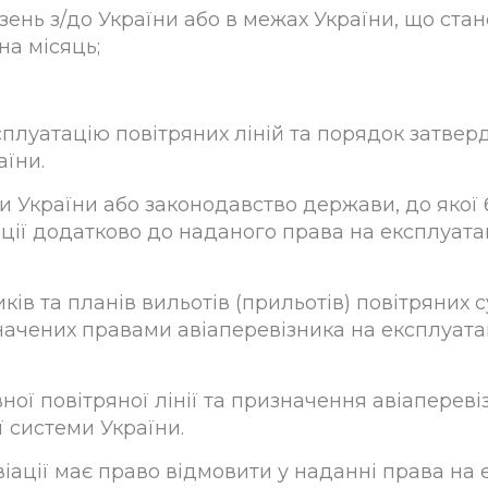
зень з/до України або в межах України, що ста
на місяць;
плуатацію повітряних ліній та порядок затвер
їни.
 України або законодавство держави, до якої 
ції додатково до наданого права на експлуата
ків та планів вильотів (прильотів) повітряних
начених правами авіаперевізника на експлуатац
вної повітряної лінії та призначення авіаперев
 системи України.
іації має право відмовити у наданні права на е