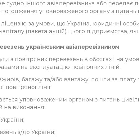
яне судно іншого авіаперевізника або передає 
 погодження уповноваженого органу з питань ци
 ліцензію за умови, що Україна, юридичні особ
 капіталу (пакета акцій) цього підприємства,
ревезень українським авіаперевізником
уги з повітряних перевезень в обсягах і на ум
авами на експлуатацію повітряних ліній.
ажирів, багажу та/або вантажу, пошти за плату
 повітряної лінії.
адається уповноваженим органом з питань цивіл
й на виконання:
України;
зень з/до України;