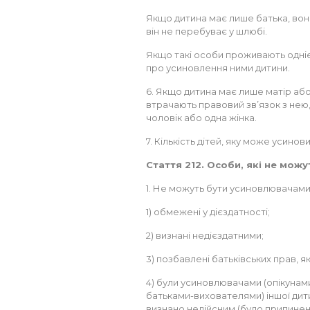
Якщо дитина має лише батька, вон
він не перебуває у шлюбі.
Якщо такі особи проживають одніє
про усиновлення ними дитини.
6. Якщо дитина має лише матір або 
втрачають правовий зв’язок з не
чоловік або одна жінка.
7. Кількість дітей, яку може усин
Стаття 212. Особи, які не мож
1. Не можуть бути усиновлювачами 
1) обмежені у дієздатності;
2) визнані недієздатними;
3) позбавлені батьківських прав, я
4) були усиновлювачами (опікунам
батьками-вихователями) іншої дит
визнано недійсним (було припинено