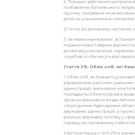
4. Порядок здійснення централізова
позбавлених батьківського піклува
під опіку, піклування чи на вихован
дітей на усиновлення встановлюют
{Статтю 214 доповнено частиною згі
5. За невиконання вимог, встановлен
подання недостовірних відомостей,
дитини від усиновлення, керівники з
службові особи несуть відповідаль
Стаття 215. Облік осіб, які ба
1. Облік осіб, які бажають усиновит
управліннями районних, районних 
адміністрацій, виконавчих комітетів
покладається безпосереднє веденн
органом виконавчої влади Автономн
структурними підрозділами обласни
державних адміністрацій, а також
реалізує державну політику у сфері
порядку, встановленому Кабінетом 
{Частина перша статті 215 із зміна