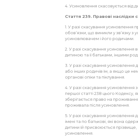
4. Усиновлення скасовується від д
Стаття 239. Правові наслідки 
1. У разі скасування усиновлення 
обов’язки, що виникли у зв’язку з
усиновлювачем і його родичами.
2. У разі скасування усиновлення 
дитиною та її батьками, іншими р
3. У разі скасування усиновлення
або інших родичів їм, а якщо це н
органові опіки та піклування.
4. У разі скасування усиновлення з 
першої статті 238 цього Кодексу, 
зберігається право на проживання
проживала після усиновлення.
5. У разі скасування усиновлення
імені та по батькові, які вона оде
дитини їй присвоюється прізвище, ім
усиновлення.