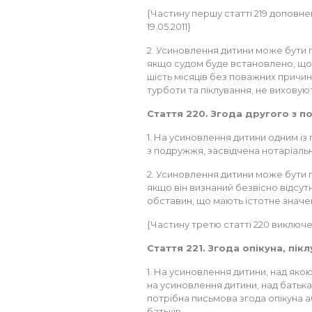
{Частину першу статті 219 доповнен
19.05.2011}
2. Усиновлення дитини може бути п
якщо судом буде встановлено, що
шість місяців без поважних причин
турботи та піклування, не виховуют
Стаття 220. Згода другого з 
1. На усиновлення дитини одним і
з подружжя, засвідчена нотаріаль
2. Усиновлення дитини може бути 
якщо він визнаний безвісно відсутн
обставин, що мають істотне значе
{Частину третю статті 220 виключен
Стаття 221. Згода опікуна, пі
1. На усиновлення дитини, над яко
на усиновлення дитини, над батька
потрібна письмова згода опікуна а
батьків.