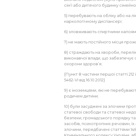
сім’ї або дитячого будинку сімейног
5) перебувають на обліку або на л
наркологічному диспансері;
6) зловживають спиртними напоям
7) не мають постійного місця прож
8) страждають на хвороби, перел
виконавчої влади, що забезпечує 
охорони здоров’я;
{Пункт 8 частини першої статті 212
5462-VI від 16.10.2012}
9) є іноземцями, які не перебувают
родичем дитини;
10) були засуджені за злочини проти 
статевої свободи та статевої нед
безпеки, громадського порядку та 
засобів, психотропних речовин, їх 
злочини, передбачені статтями 148, 150,
Кримінального кодексу України, а