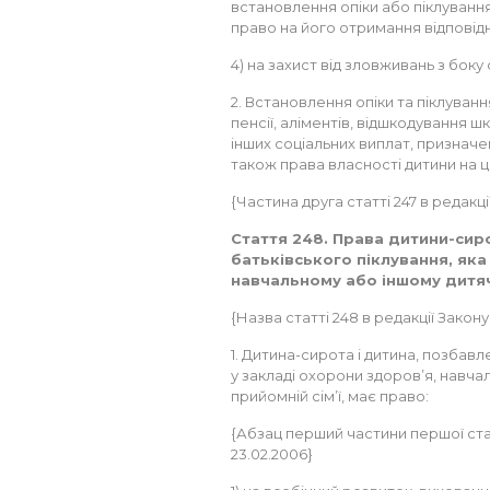
встановлення опіки або піклування.
право на його отримання відповідн
4) на захист від зловживань з боку
2. Встановлення опіки та піклуван
пенсії, аліментів, відшкодування ш
інших соціальних виплат, призначен
також права власності дитини на ці
{Частина друга статті 247 в редакції
Стаття 248. Права дитини-сиро
батьківського піклування, яка
навчальному або іншому дитячо
{Назва статті 248 в редакції Закону
1. Дитина-сирота і дитина, позбав
у закладі охорони здоров’я, навча
прийомній сім’ї, має право:
{Абзац перший частини першої статт
23.02.2006}