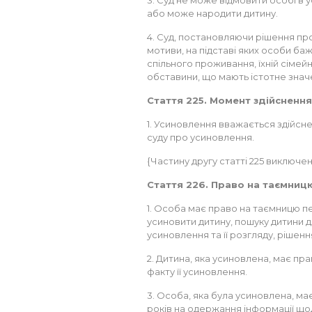
3. Суд не може відмовити особі в у
або може народити дитину.
4. Суд, постановляючи рішення пр
мотиви, на підставі яких особи ба
спільного проживання, їхній сімейн
обставини, що мають істотне знач
Стаття 225. Момент здійсненн
1. Усиновлення вважається здійсн
суду про усиновлення.
{Частину другу статті 225 виключено
Стаття 226. Право на таємниц
1. Особа має право на таємницю пе
усиновити дитину, пошуку дитини 
усиновлення та її розгляду, рішен
2. Дитина, яка усиновлена, має прав
факту її усиновлення.
3. Особа, яка була усиновлена, м
років на одержання інформації що