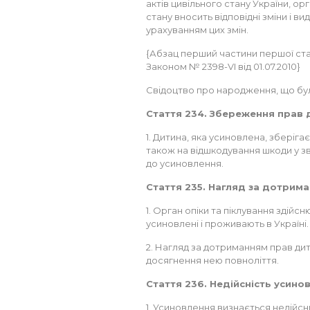
актів цивільного стану України, ор
стану вносить відповідні зміни і 
урахуванням цих змін.
{Абзац перший частини першої статт
Законом № 2398-VI від 01.07.2010}
Свідоцтво про народження, що бул
Стаття 234. Збереження прав 
1. Дитина, яка усиновлена, зберігає
також на відшкодування шкоди у зв
до усиновлення.
Стаття 235. Нагляд за дотрим
1. Орган опіки та піклування здійс
усиновлені і проживають в Україні.
2. Нагляд за дотриманням прав дит
досягнення нею повноліття.
Стаття 236. Недійсність усино
1. Усиновлення визнається недійсн