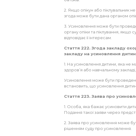
2. Якщо опікун або піклувальник не
згода може бути дана органом опік
3. Усиновлення може бути проведе
органу опіки та піклування, якщо 
відповідає її інтересам.
Стаття 222. Згода закладу ох
закладу на усиновлення дитин
1. На усиновлення дитини, яка не м
здоров’я або навчальному закладі,
Усиновлення може бути проведене 
встановить, що усиновлення дитини
Стаття 223. Заява про усинов
1. Особа, яка бажає усиновити дит
Подання такої заяви через предст
2. Заява про усиновлення може бу
рішенням суду про усиновлення.