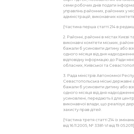
семи робочих днів подати інформаці
управлінь районних, районних у мі
адміністрацій, виконавчих комітетів
{Частина перша статті 214 в редакці
2. Районні, районні в містах Києві 
виконавчі комітети міських, районн
бажали б усиновити дитину або взят
одного місяця від дня надходженн
відповідну інформацію до Ради мін
обласних, Київської та Севастопол
3. Рада міністрів Автономної Респу
Севастопольська міські державні ад
бажали б усиновити дитину або взят
одного місяця від дня надходження 
усиновлені, передають її для цент
виконавчої влади, що реалізує дер
захисту прав дітей.
{Частина третя статті 214 із зміна
від 16.11.2005, № 3381-VI від 19.05.2011