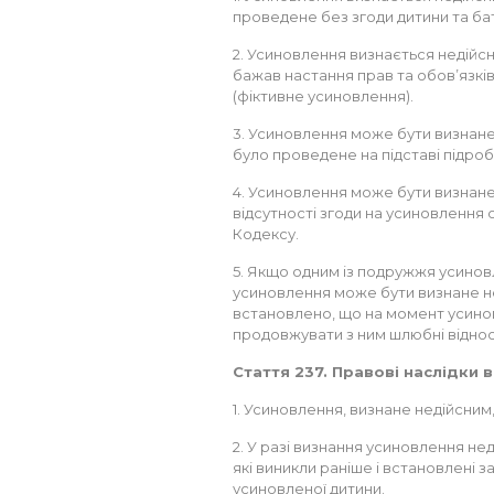
проведене без згоди дитини та бат
2. Усиновлення визнається недійс
бажав настання прав та обов’язків
(фіктивне усиновлення).
3. Усиновлення може бути визнане
було проведене на підставі підроб
4. Усиновлення може бути визнане 
відсутності згоди на усиновлення о
Кодексу.
5. Якщо одним із подружжя усинов
усиновлення може бути визнане не
встановлено, що на момент усинов
продовжувати з ним шлюбні віднос
Стаття 237. Правові наслідки 
1. Усиновлення, визнане недійсним
2. У разі визнання усиновлення не
які виникли раніше і встановлені 
усиновленої дитини.