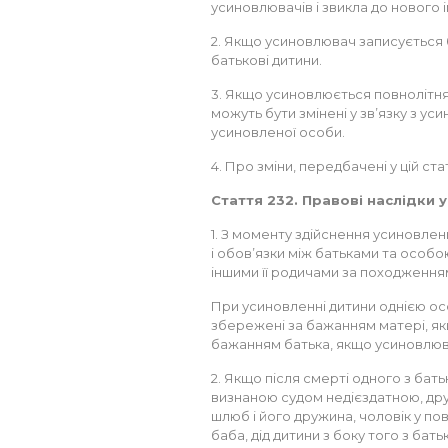
усиновлювачів і звикла до нового і
2. Якщо усиновлювач записується 
батькові дитини.
3. Якщо усиновлюється повнолітня о
можуть бути змінені у зв’язку з у
усиновленої особи.
4. Про зміни, передбачені у цій ста
Стаття 232. Правові наслідки 
1. З моменту здійснення усиновле
і обов’язки між батьками та особо
іншими її родичами за походження
При усиновленні дитини однією ос
збережені за бажанням матері, як
бажанням батька, якщо усиновлюв
2. Якщо після смерті одного з бат
визнаною судом недієздатною, друг
шлюб і його дружина, чоловік у п
баба, дід дитини з боку того з бат