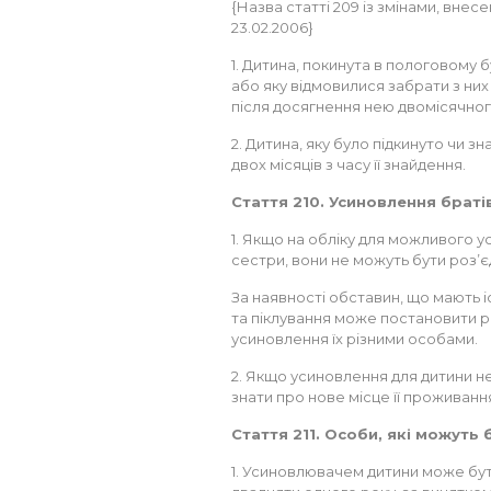
{Назва статті 209 із змінами, внесе
23.02.2006}
1. Дитина, покинута в пологовому 
або яку відмовилися забрати з них
після досягнення нею двомісячного
2. Дитина, яку було підкинуто чи 
двох місяців з часу її знайдення.
Стаття 210. Усиновлення браті
1. Якщо на обліку для можливого 
сестри, вони не можуть бути роз’єд
За наявності обставин, що мають і
та піклування може постановити р
усиновлення їх різними особами.
2. Якщо усиновлення для дитини н
знати про нове місце її проживанн
Стаття 211. Особи, які можуть
1. Усиновлювачем дитини може бут