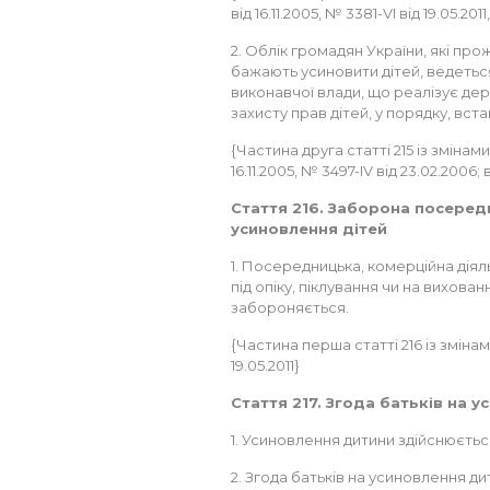
від 16.11.2005, № 3381-VI від 19.05.2011
2. Облік громадян України, які про
бажають усиновити дітей, ведеть
виконавчої влади, що реалізує дер
захисту прав дітей, у порядку, вст
{Частина друга статті 215 із змінам
16.11.2005, № 3497-IV від 23.02.2006; 
Стаття 216. Заборона посеред
усиновлення дітей
1. Посередницька, комерційна діял
під опіку, піклування чи на вихован
забороняється.
{Частина перша статті 216 із змінам
19.05.2011}
Стаття 217. Згода батьків на 
1. Усиновлення дитини здійснюється
2. Згода батьків на усиновлення д