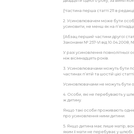
двадцяти одного року, за винятко
{Частина перша статті 211 в редакці
2. Усиновлювачем може бути особа
усиновити, не менш як на п’ятнадця
{Абзац перший частини другої статті
Законами № 257-VI від 10.04.2008, № 
У разі усиновлення повнолітньої о
ніж вісімнадцять років.
3. Усиновлювачами можуть бути по
частинах п’ятій та шостій цієї статті
Усиновлювачами не можуть бути ос
4. Особи, які не перебувають у шл
ж дитину.
Якщо такі особи проживають одніє
про усиновлення ними дитини.
5. Якщо дитина має лише матір, во
яким її мати не перебуває у шлюбі.