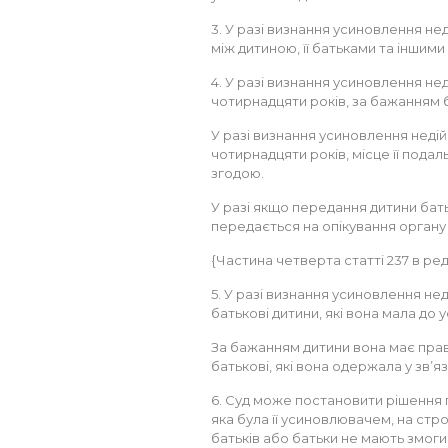
3. У разі визнання усиновлення не
між дитиною, її батьками та іншим
4. У разі визнання усиновлення не
чотирнадцяти років, за бажанням б
У разі визнання усиновлення неді
чотирнадцяти років, місце її пода
згодою.
У разі якщо передання дитини ба
передається на опікування органу о
{Частина четверта статті 237 в реда
5. У разі визнання усиновлення не
батькові дитини, які вона мала до 
За бажанням дитини вона має право
батькові, які вона одержала у зв’я
6. Суд може постановити рішення п
яка була її усиновлювачем, на стро
батьків або батьки не мають змоги