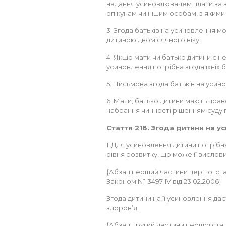
надання усиновлювачем плати за з
опікунам чи іншим особам, з якими
3. Згода батьків на усиновлення м
дитиною двомісячного віку.
4. Якщо мати чи батько дитини є не
усиновлення потрібна згода їхніх б
5. Письмова згода батьків на усин
6. Мати, батько дитини мають прав
набрання чинності рішенням суду 
Стаття 218. Згода дитини на у
1. Для усиновлення дитини потрібна
рівня розвитку, що може її вислови
{Абзац перший частини першої статт
Законом № 3497-IV від 23.02.2006}
Згода дитини на її усиновлення даєть
здоров’я.
{Абзац другий частини першої статті