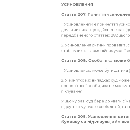
УСИНОВЛЕННЯ
Стаття 207. Поняття усиновле
1. Усиновленням є прийняття усин
дочки чи сина, що здійснене на підс
передбаченого статтею 282 цього
2. Усиновлення дитини провадиться
стабільних та гармонійних умов її ж
Стаття 208. Особа, яка може 
1. Усиновленою може бути дитина (
2. У виняткових випадках суд мож
повнолітньої особи, яка не має ма
піклування.
У цьому разі суд бере до уваги сі
відсутність у нього своїх дітей, та
Стаття 209. Усиновлення дитин
будинку чи підкинули, або яка