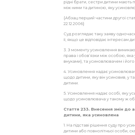
рідні брати, сестри дитини мають
між ними та дитиною, яку усиновлю
{Абзац перший частини другої статт
22.12.2006}
Суд розглядає таку заяву одночас
її, якщо це відповідає інтересам ди
3. З моменту усиновлення виникаю
права і обов’язки між особою, яка 
внуками), та усиновлювачем і йог
4. Усиновлення надає усиновлюваче
щодо дитини, яку він усиновив, у 
дитини.
5. Усиновлення надає особі, яку ус
щодо усиновлювача у такому ж обся
Стаття 233. Внесення змін до
дитини, яка усиновлена
1. На підставі рішення суду про у
дитини або повнолітньої особи, с