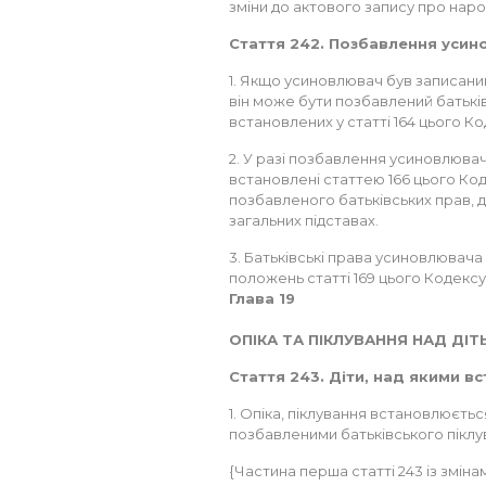
зміни до актового запису про нар
Стаття 242. Позбавлення усин
1. Якщо усиновлювач був записаний
він може бути позбавлений батьків
встановлених у статті 164 цього Ко
2. У разі позбавлення усиновлювач
встановлені статтею 166 цього Код
позбавленого батьківських прав, 
загальних підставах.
3. Батьківські права усиновлювача
положень статті 169 цього Кодексу
Глава 19
ОПІКА ТА ПІКЛУВАННЯ НАД ДІТ
Стаття 243. Діти, над якими в
1. Опіка, піклування встановлюєтьс
позбавленими батьківського піклу
{Частина перша статті 243 із зміна