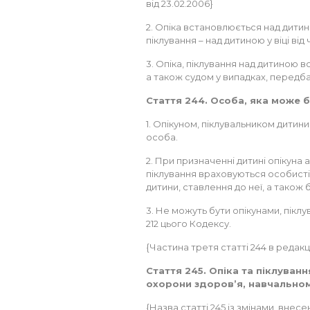
від 23.02.2006}
2. Опіка встановлюється над дитин
піклування – над дитиною у віці від
3. Опіка, піклування над дитиною 
а також судом у випадках, передб
Стаття 244. Особа, яка може 
1. Опікуном, піклувальником дитини
особа.
2. При призначенні дитині опікуна 
піклування враховуються особисті я
дитини, ставлення до неї, а також 
3. Не можуть бути опікунами, піклу
212 цього Кодексу.
{Частина третя статті 244 в редакці
Стаття 245. Опіка та піклуван
охорони здоров’я, навчальном
{Назва статті 245 із змінами, внесе