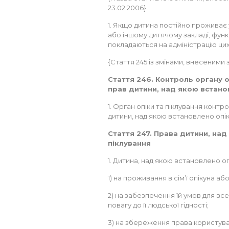
23.02.2006}
1. Якщо дитина постійно проживає 
або іншому дитячому закладі, функц
покладаються на адміністрацію цих
{Стаття 245 із змінами, внесеними з
Стаття 246. Контроль органу 
прав дитини, над якою встано
1. Орган опіки та піклування конт
дитини, над якою встановлено опік
Стаття 247. Права дитини, над
піклування
1. Дитина, над якою встановлено оп
1) на проживання в сім’ї опікуна аб
2) на забезпечення їй умов для все
повагу до її людської гідності;
3) на збереження права користува