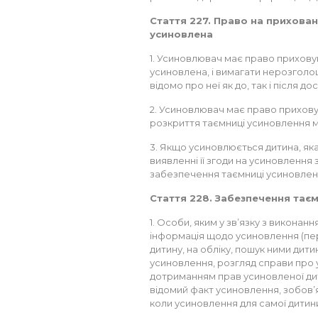
Стаття 227. Право на прихован
усиновлена
1. Усиновлювач має право приховув
усиновлена, і вимагати нерозголош
відомо про неї як до, так і після 
2. Усиновлювач має право приховув
розкриття таємниці усиновлення м
3. Якщо усиновлюється дитина, яка
виявленні її згоди на усиновлення
забезпечення таємниці усиновленн
Стаття 228. Забезпечення тає
1. Особи, яким у зв’язку з виконан
інформація щодо усиновлення (пер
дитину, на обліку, пошук ними дит
усиновлення, розгляд справи про 
дотриманням прав усиновленої дити
відомий факт усиновлення, зобов’яз
коли усиновлення для самої дитини