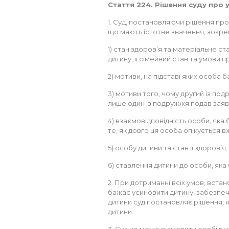
Стаття 224. Рішення суду про
1. Суд, постановляючи рішення пр
що мають істотне значення, зокре
1) стан здоров’я та матеріальне с
дитину, її сімейний стан та умови
2) мотиви, на підставі яких особа 
3) мотиви того, чому другий із п
лише один із подружжя подав заяв
4) взаємовідповідність особи, яка 
те, як довго ця особа опікується 
5) особу дитини та стан її здоров’я;
6) ставлення дитини до особи, яка 
2. При дотриманні всіх умов, вста
бажає усиновити дитину, забезпечи
дитини суд постановляє рішення,
дитини.