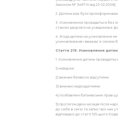
Законом № 3497-IV від 23.02.2006}
2. Дитина має бути проінформован
3. Усиновлення провадиться без зг
станом здоров’я не усвідомлює фа
4. Згода дитини на усиновлення не
усиновлювачів і вважає їх своїми 
Стаття 219. Усиновлення дитин
1. Усиновлення дитини провадиться
1) невідомі;
2) визнані безвісно відсутніми;
3) визнані недієздатними;
4) позбавлені батьківських прав щ
5) протягом двох місяців після на
до себе в сім’ю та запис про них 
відповідно до статті 135 цього Коде