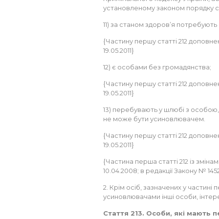
установленому законом порядку су
11) за станом здоров’я потребують
{Частину першу статті 212 доповнен
19.05.2011}
12) є особами без громадянства;
{Частину першу статті 212 доповнен
19.05.2011}
13) перебувають у шлюбі з особою, як
не може бути усиновлювачем.
{Частину першу статті 212 доповнен
19.05.2011}
{Частина перша статті 212 із змінам
10.04.2008; в редакції Закону № 1452
2. Крім осіб, зазначених у частині п
усиновлювачами інші особи, інтер
Стаття 213. Особи, які мають