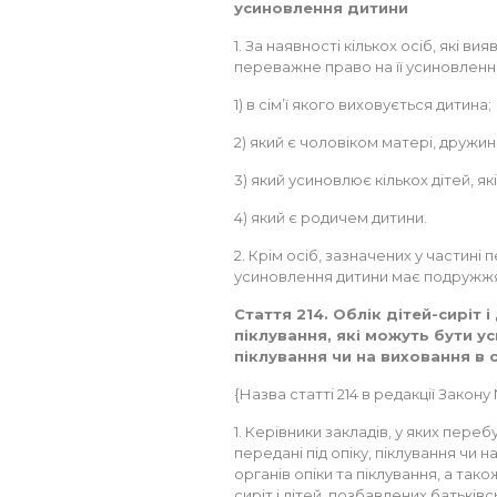
усиновлення дитини
1. За наявності кількох осіб, які в
переважне право на її усиновленн
1) в сім’ї якого виховується дитина;
2) який є чоловіком матері, дружи
3) який усиновлює кількох дітей, як
4) який є родичем дитини.
2. Крім осіб, зазначених у частині 
усиновлення дитини має подружжя
Стаття 214. Облік дітей-сиріт 
піклування, які можуть бути ус
піклування чи на виховання в 
{Назва статті 214 в редакції Закону 
1. Керівники закладів, у яких переб
передані під опіку, піклування чи 
органів опіки та піклування, а тако
сиріт і дітей, позбавлених батьків