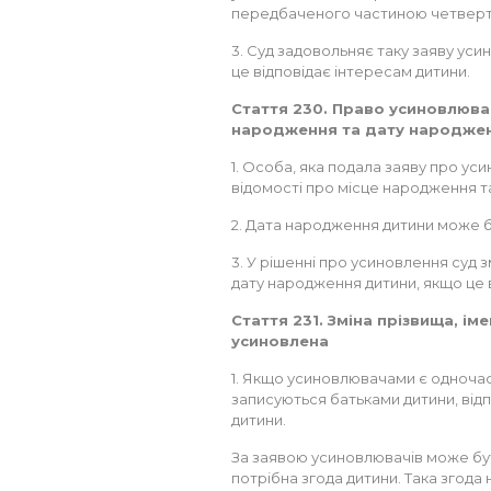
передбаченого частиною четвертою
3. Суд задовольняє таку заяву уси
це відповідає інтересам дитини.
Стаття 230. Право усиновлювач
народження та дату народже
1. Особа, яка подала заяву про у
відомості про місце народження т
2. Дата народження дитини може бут
3. У рішенні про усиновлення суд 
дату народження дитини, якщо це ві
Стаття 231. Зміна прізвища, іме
усиновлена
1. Якщо усиновлювачами є одночасн
записуються батьками дитини, відп
дитини.
За заявою усиновлювачів може бути
потрібна згода дитини. Така згода 