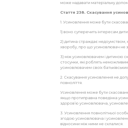
може надавати матеріальну допом
Стаття 238. Скасування усино
1. Усиновлення може бути скасован
1) воно суперечить інтересам дити
2) дитина страждає недоумством, н
хворобу, про що усиновлювач не зн
3) між усиновлювачем і дитиною с
стосунки, які роблять неможливим
усиновлювачем своїх батьківських 
2. Скасування усиновлення не доп
повноліття.
Усиновлення може бути скасоване
якщо протиправна поведінка усин
здоров’ю усиновлювача, усиновлено
3. Усиновлення повнолітньої осо
згодою усиновлювача і усиновленог
відносини між ними не склалися.