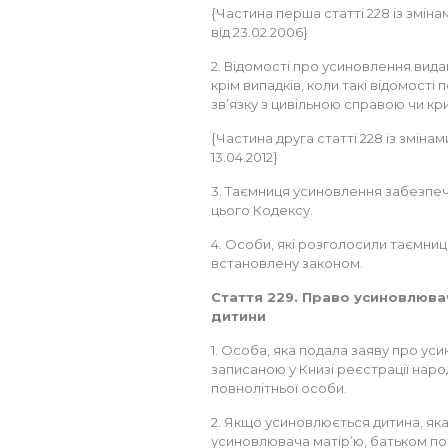
{Частина перша статті 228 із зміна
від 23.02.2006}
2. Відомості про усиновлення вид
крім випадків, коли такі відомості
зв’язку з цивільною справою чи к
{Частина друга статті 228 із змінам
13.04.2012}
3. Таємниця усиновлення забезпечу
цього Кодексу.
4. Особи, які розголосили таємниц
встановлену законом.
Стаття 229. Право усиновлюва
дитини
1. Особа, яка подала заяву про у
записаною у Книзі реєстрації наро
повнолітньої особи.
2. Якщо усиновлюється дитина, яка
усиновлювача матір’ю, батьком пот