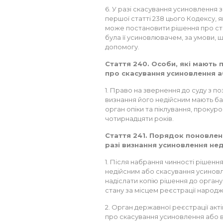
6. У разі скасування усиновлення з 
першої статті 238 цього Кодексу, 
може постановити рішення про стя
була її усиновлювачем, за умови,
допомогу.
Стаття 240. Особи, які мають 
про скасування усиновлення а
1. Право на звернення до суду з 
визнання його недійсним мають бат
орган опіки та піклування, прокур
чотирнадцяти років.
Стаття 241. Порядок поновлен
разі визнання усиновлення не
1. Після набрання чинності рішен
недійсним або скасування усиновл
надіслати копію рішення до органу
стану за місцем реєстрації народ
2. Орган державної реєстрації акті
про скасування усиновлення або в