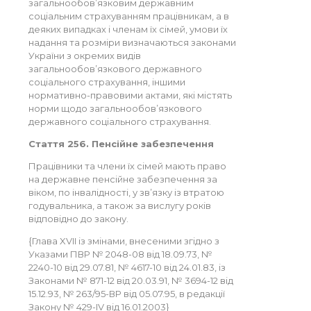
загальнообов’язковим державним
соціальним страхуванням працівникам, а в
деяких випадках і членам їх сімей, умови їх
надання та розміри визначаються законами
України з окремих видів
загальнообов’язкового державного
соціального страхування, іншими
нормативно-правовими актами, які містять
норми щодо загальнообов’язкового
державного соціального страхування.
Стаття 256. Пенсійне забезпечення
Працівники та члени їх сімей мають право
на державне пенсійне забезпечення за
віком, по інвалідності, у зв’язку із втратою
годувальника, а також за вислугу років
відповідно до закону.
{Глава XVII із змінами, внесеними згідно з
Указами ПВР № 2048-08 від 18.09.73, №
2240-10 від 29.07.81, № 4617-10 від 24.01.83, із
Законами № 871-12 від 20.03.91, № 3694-12 від
15.12.93, № 263/95-ВР від 05.07.95, в редакції
Закону № 429-IV від 16.01.2003}