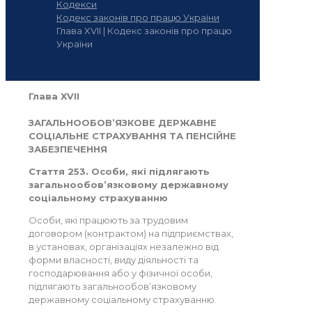
Кодекси
Кодекс законів про працю України
Глава XVII | Кодекс законів про працю
України
Глава XVII
ЗАГАЛЬНООБОВ’ЯЗКОВЕ ДЕРЖАВНЕ
СОЦІАЛЬНЕ СТРАХУВАННЯ ТА ПЕНСІЙНЕ
ЗАБЕЗПЕЧЕННЯ
Стаття 253. Особи, які підлягають
загальнообов’язковому державному
соціальному страхуванню
Особи, які працюють за трудовим
договором (контрактом) на підприємствах,
в установах, організаціях незалежно від
форми власності, виду діяльності та
господарювання або у фізичної особи,
підлягають загальнообов’язковому
державному соціальному страхуванню.