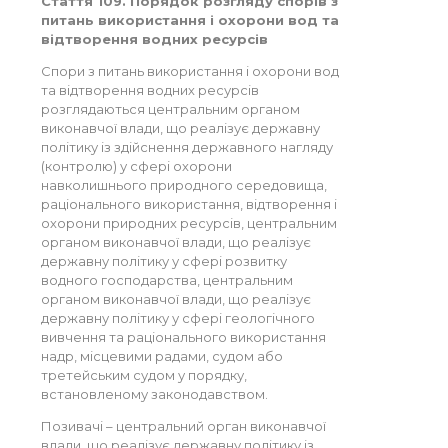
Стаття 109. Порядок розгляду спорів з
питань використання і охорони вод та
відтворення водних ресурсів
Спори з питань використання і охорони вод
та відтворення водних ресурсів
розглядаються центральним органом
виконавчої влади, що реалізує державну
політику із здійснення державного нагляду
(контролю) у сфері охорони
навколишнього природного середовища,
раціонального використання, відтворення і
охорони природних ресурсів, центральним
органом виконавчої влади, що реалізує
державну політику у сфері розвитку
водного господарства, центральним
органом виконавчої влади, що реалізує
державну політику у сфері геологічного
вивчення та раціонального використання
надр, місцевими радами, судом або
третейським судом у порядку,
встановленому законодавством.
Позивачі – центральний орган виконавчої
влади, що реалізує державну політику із