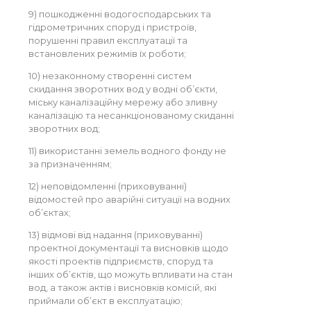
9) пошкодженні водогосподарських та
гідрометричних споруд і пристроїв,
порушенні правил експлуатації та
встановлених режимів їх роботи;
10) незаконному створенні систем
скидання зворотних вод у водні об’єкти,
міську каналізаційну мережу або зливну
каналізацію та несанкціонованому скиданні
зворотних вод;
11) використанні земель водного фонду не
за призначенням;
12) неповідомленні (приховуванні)
відомостей про аварійні ситуації на водних
об’єктах;
13) відмові від надання (приховуванні)
проектної документації та висновків щодо
якості проектів підприємств, споруд та
інших об’єктів, що можуть впливати на стан
вод, а також актів і висновків комісій, які
приймали об’єкт в експлуатацію;