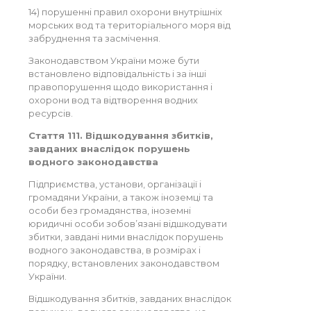
14) порушенні правил охорони внутрішніх
морських вод та територіального моря від
забруднення та засмічення.
Законодавством України може бути
встановлено відповідальність і за інші
правопорушення щодо використання і
охорони вод та відтворення водних
ресурсів.
Стаття 111. Відшкодування збитків,
завданих внаслідок порушень
водного законодавства
Підприємства, установи, організації і
громадяни України, а також іноземці та
особи без громадянства, іноземні
юридичні особи зобов’язані відшкодувати
збитки, завдані ними внаслідок порушень
водного законодавства, в розмірах і
порядку, встановлених законодавством
України.
Відшкодування збитків, завданих внаслідок