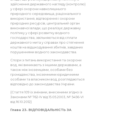
здійснення державного нагляду (контролю)
у сфері охорони навколишнього
природного середовища, раціонального
використання, відтворення і охорони
природних ресурсів, центральний орган
виконавчої влади, що реалізує державну
політику у сфері розвитку водного
господарства, звільняються від сплати
державного мита у справах про стягнення
коштів на відшкодування збитків, завданих
порушеннями водного законодавства.
Спори з питань використання та охорони
вод, які виникають з іншими державами, а
також між іноземцями, особами без
громадянства, іноземними юридичними
особами та власником вод, розглядаються
відповідно до законодавства України.
{Стаття 109 із змінами, внесеними згідно із
Законами № 762-IV від 15.05.2003, № 5456-VI
від 16.10.2012}
Глава 23. ВІДПОВІДАЛЬНІСТЬ ЗА