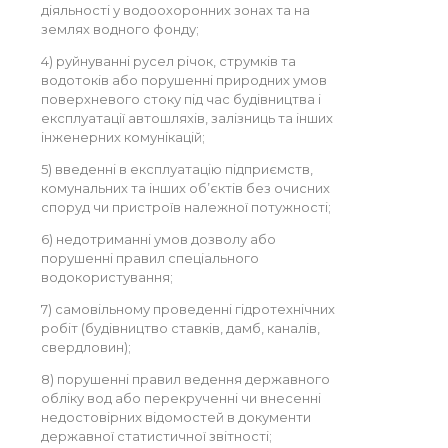
діяльності у водоохоронних зонах та на
землях водного фонду;
4) руйнуванні русел річок, струмків та
водотоків або порушенні природних умов
поверхневого стоку під час будівництва і
експлуатації автошляхів, залізниць та інших
інженерних комунікацій;
5) введенні в експлуатацію підприємств,
комунальних та інших об’єктів без очисних
споруд чи пристроїв належної потужності;
6) недотриманні умов дозволу або
порушенні правил спеціального
водокористування;
7) самовільному проведенні гідротехнічних
робіт (будівництво ставків, дамб, каналів,
свердловин);
8) порушенні правил ведення державного
обліку вод або перекрученні чи внесенні
недостовірних відомостей в документи
державної статистичної звітності;