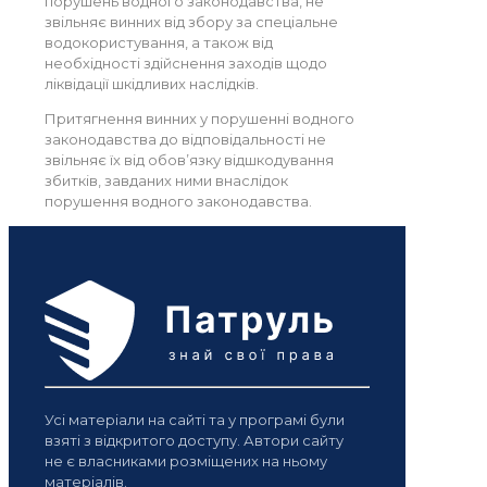
порушень водного законодавства, не
звільняє винних від збору за спеціальне
водокористування, а також від
необхідності здійснення заходів щодо
ліквідації шкідливих наслідків.
Притягнення винних у порушенні водного
законодавства до відповідальності не
звільняє їх від обов’язку відшкодування
збитків, завданих ними внаслідок
порушення водного законодавства.
Усі матеріали на сайті та у програмі були
взяті з відкритого доступу. Автори сайту
не є власниками розміщених на ньому
матеріалів.