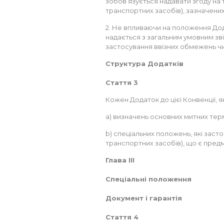
зобов’язується надавати згоду на 
транспортних засобів), зазначених 
2. Не впливаючи на положення До
надається з загальним умовним звіл
застосування ввізних обмежень ч
Структура Додатків
Стаття 3
Кожен Додаток до цієї Конвенції, я
а) визначень основних митних терм
b) спеціальних положень, які засто
транспортних засобів), що є пред
Глава III
Спеціальні положення
Документ і гарантія
Стаття 4