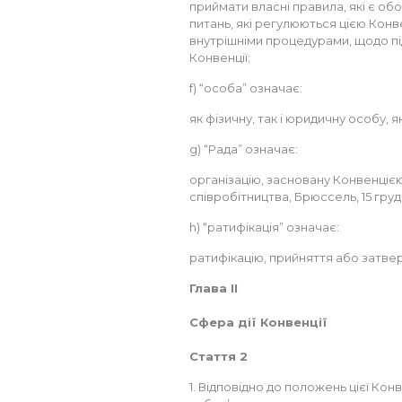
приймати власні правила, які є об
питань, які регулюються цією Конве
внутрішніми процедурами, щодо під
Конвенції;
f) “особа” означає:
як фізичну, так і юридичну особу,
g) “Рада” означає:
організацію, засновану Конвенціє
співробітництва, Брюссель, 15 грудня
h) “ратифікація” означає:
ратифікацію, прийняття або затве
Глава II
Сфера дії Конвенції
Стаття 2
1. Відповідно до положень цієї Конв