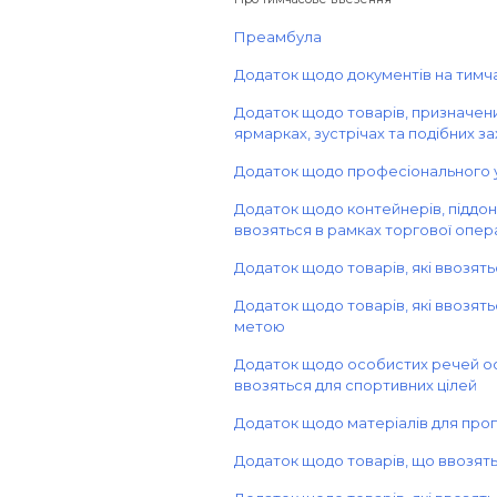
Преамбула
Додаток щодо документів на тимча
Додаток щодо товарів, призначени
ярмарках, зустрічах та подібних з
Додаток щодо професіонального 
Додаток щодо контейнерів, піддонів
ввозяться в рамках торгової опера
Додаток щодо товарів, які ввозять
Додаток щодо товарів, які ввозят
метою
Додаток щодо особистих речей осі
ввозяться для спортивних цілей
Додаток щодо матеріалів для про
Додаток щодо товарів, що ввозять