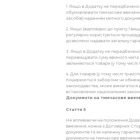
1. Якщо в Додатку не передбачено 
обумовлювати тимчасове ввезення
засобів) наданням митного докумен
2. Якщо (відповідно до пункту 1 вищ
регулярно користуються процеду
дозволено надавати загальну гара
3. Якщо в Додатку не передбачено 
перевищувати суму ввізного мита й
звільняються товари (у тому числі 
4. Для товарів (у тому числі трансп
поширюються заборони чи обмежен
законодавства, може вимагатися д
встановлених національним закон
Документи на тимчасове ввез
Стаття 5
Не впливаючи на положення Додат
ввезення, кожна з Договірних Сто
документів та як належну гарантію 
документи на тимчасове ввезення, ді