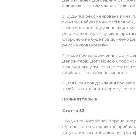
Депозитарієм Договірним Сторонам 
підписали її, та тим членам Ради, як
3. Будь-яка рекомендована зміна, п
пунктом, набуває чинності для усіх 
закінчення періоду у дванадцять мі
рекомендовану зміну, якщо протяг
Стороною не буде повідомлено Деп
рекомендованої зміни.
4. Якщо про заперечення проти ре
Депозитарію Договірною Стороною д
зазначеного у пункті 3 цієї статті, 
прийнята, і не набуває чинності.
5. Для цілей повідомлення про зап
такий, що становить окрему конвен
Прийняття змін
Стаття 33
1. Будь-яка Договірна Сторона, яка
неї, вважається такою, що прийняла 
дату передачі на зберігання її рати