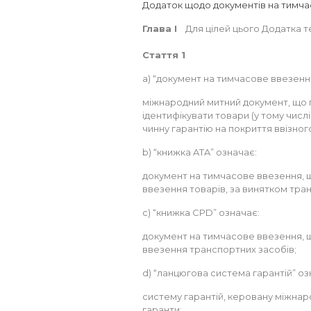
Додаток щодо документів на тимча
Глава I
Для цілей цього Додатка т
Стаття 1
a) “документ на тимчасове ввезенн
міжнародний митний документ, що п
ідентифікувати товари (у тому числ
чинну гарантію на покриття ввізного
b) “книжка ATA” означає:
документ на тимчасове ввезення, 
ввезення товарів, за винятком тра
c) “книжка CPD” означає:
документ на тимчасове ввезення, 
ввезення транспортних засобів;
d) “ланцюгова система гарантій” оз
систему гарантій, керовану міжнаро
гаранти;