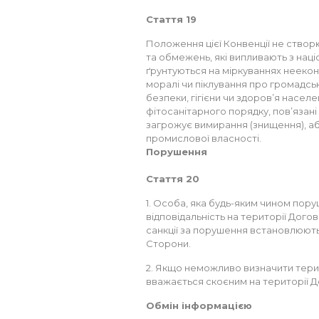
Стаття 19
Положення цієї Конвенції не ство
та обмежень, які випливають з наці
ґрунтуються на міркуваннях неекон
моралі чи піклування про громадсь
безпеки, гігієни чи здоров’я насел
фітосанітарного порядку, пов’язані 
загрожує вимирання (знищення), аб
промислової власності.
Порушення
Стаття 20
1. Особа, яка будь-яким чином пору
відповідальність на території Дого
санкції за порушення встановлюють
Сторони.
2. Якщо неможливо визначити терит
вважається скоєним на території Д
Обмін інформацією