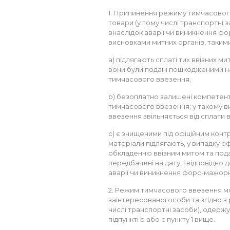
1. Припинення режиму тимчасовог
товари (у тому числі транспортні
внаслідок аварії чи виникнення фор
висновками митних органів, такими
a) підлягають сплаті тих ввізних ми
вони були подані пошкодженими 
тимчасового ввезення;
b) безоплатно залишені компетент
тимчасового ввезення; у такому в
ввезення звільняється від сплати в
c) є знищеними під офіційним кон
матеріали підлягають, у випадку 
обкладенню ввізним митом та подат
передбачені на дату, і відповідно 
аварії чи виникнення форс-мажор
2. Режим тимчасового ввезення мо
заінтересованої особи та згідно з
числі транспортні засоби), одерж
підпункті b або c пункту 1 вище.