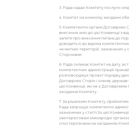
3. Рада надає Комітету послуги сек
4. Комітет на кожному засіданні об
5. Компетентні органи Договірних 
внесення змін до цієї Конвенції з в
запити про внесення питань до пор
доводить їх до відома компетентних
чи митних територій, зазначених у ст
Сторонами.
6. Рада скликає Комітет на дату, в
компетентних адміністрацій принай
розповсюджує проект порядку денн
Договірних Сторін і членів, держав 
цієї Конвенції, які не є Договірним
засідання Комітету.
7. За рішенням Комітету, прийнятим н
Рада запрошує компетентні адмініст
зазначених у статті 24 цієї Конвенц
заінтересовані міжнародні організ
спостерігачами на засіданнях Коміт