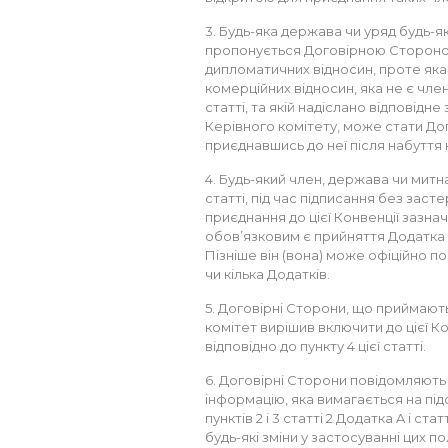
3. Будь-яка держава чи уряд будь-як
пропонується Договірною Стороною,
дипломатичних відносин, проте яка 
комерційних відносин, яка не є члено
статті, та якій надіслано відповід
Керівного комітету, може стати До
приєднавшись до неї після набуття 
4. Будь-який член, держава чи митна 
статті, під час підписання без заст
приєднання до цієї Конвенції зазнач
обов’язковим є прийняття Додатка 
Пізніше він (вона) може офіційно 
чи кілька Додатків.
5. Договірні Сторони, що приймают
комітет вирішив включити до цієї К
відповідно до пункту 4 цієї статті.
6. Договірні Сторони повідомляют
інформацію, яка вимагається на підста
пунктів 2 і 3 статті 2 Додатка A і с
будь-які зміни у застосуванні цих п