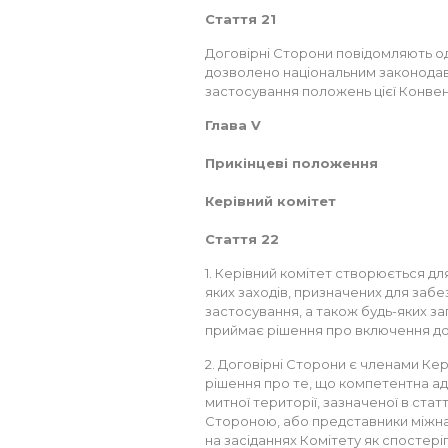
Стаття 21
Договірні Сторони повідомляють одна
дозволено національним законодав
застосування положень цієї Конвенц
Глава V
Прикінцеві положення
Керівний комітет
Стаття 22
1. Керівний комітет створюється для
яких заходів, призначених для забе
застосування, а також будь-яких за
приймає рішення про включення до ц
2. Договірні Сторони є членами Ке
рішення про те, що компетентна ад
митної території, зазначеної в статт
Стороною, або представники міжна
на засіданнях Комітету як спостеріга