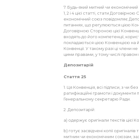
7. Будь-який митний чи економічний
1, 2 і 4 цієї статті, стати Договірно
економічний союз повідомляє Депо
питаннях, що регулюються цією Кон
Договірною Стороною цієї Конвенції,
входять до його компетенції, корис
покладаються цією Конвенцією на й
Конвенції. У такому разі ці члени 
цими правами, у тому числі правом
Депозитарій
Стаття 25
1. Ця Конвенція, всі підписи, з чи б
ратифікаційні грамоти і документи
Генеральному секретарю Ради.
2. Депозитарій:
a) одержує оригінали текстів цієї Ко
b) готує засвідчені копії оригіналів т
митним чи економічним союзам, зазнач