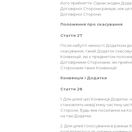
його прийняття. Однак жоден Додат
Договірної Сторони раніше, ніж ця 
Договірної Сторони.
Положення про скасування
Стаття 27
Після набутті чинності Додатком до
скасування, такий Додаток скасову
Конвенцій, які є предметом положе
Договірними Сторонами, які прийня
Сторонами таких Конвенцій.
Конвенція і Додатки
Стаття 28
1. Для цілей цієї Конвенції Додатки
становлять невід’ємну частину цієї 
Сторони, будь-яке посилання на Ко
на такі Додатки.
2. Для цілей голосування в рамках
розглядається як окрема конвенція