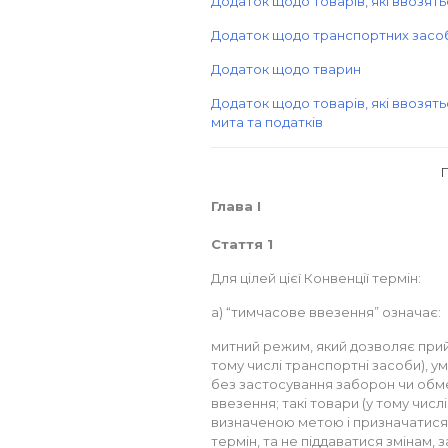
Додаток щодо товарів, які ввозят
Додаток щодо транспортних засо
Додаток щодо тварин
Додаток щодо товарів, які ввозять
мита та податків
Глава I
Стаття 1
Для цілей цієї Конвенції термін:
a) “тимчасове ввезення” означає:
митний режим, який дозволяє прий
тому числі транспортні засоби), умо
без застосування заборон чи обм
ввезення; такі товари (у тому числ
визначеною метою і призначатися
термін, та не піддаватися змінам,