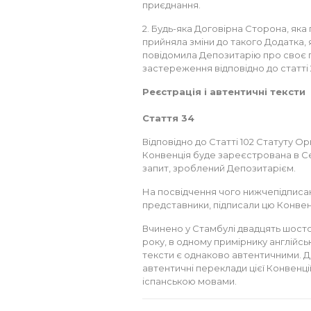
приєднання.
2. Будь-яка Договірна Сторона, як
прийняла зміни до такого Додатка, я
повідомила Депозитарію про своє п
застереження відповідно до статті 2
Реєстрація і автентичні тексти
Стаття 34
Відповідно до Статті 102 Статуту Орг
Конвенція буде зареєстрована в Се
запит, зроблений Депозитарієм.
На посвідчення чого нижчепідписа
представники, підписали цю Конвен
Вчинено у Стамбулі двадцять шосто
року, в одному примірнику англійс
тексти є однаково автентичними. Д
автентичні переклади цієї Конвенці
іспанською мовами.