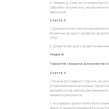
4. Товари (у тому числі транспортні
обробки чи ремонту, не ввозяться 
ввезення.
Стаття 3
1. Документи на тимчасове ввезенн
Додатках до цього Додатка: Додаток
CPD.
2. Додатки до цього Додатка вважа
Глава III
Гарантія і видача документів 
Стаття 4
1. Кожна Договірна Сторона, за умов
уповноважувати асоціації-гаранти 
документи на тимчасове ввезення,
видають документи.
2. Асоціація-гарант може бути уп
якщо її гарантія поширюється на ті в