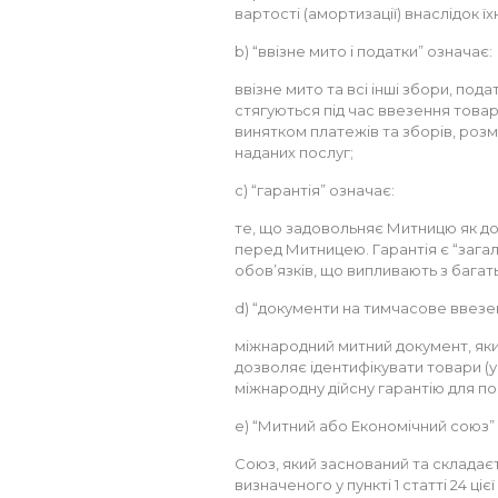
вартості (амортизації) внаслідок ї
b) “ввізне мито і податки” означає:
ввізне мито та всі інші збори, подат
стягуються під час ввезення товарі
винятком платежів та зборів, розм
наданих послуг;
c) “гарантія” означає:
те, що задовольняє Митницю як д
перед Митницею. Гарантія є “зага
обов’язків, що випливають з багат
d) “документи на тимчасове ввезе
міжнародний митний документ, яки
дозволяє ідентифікувати товари (у 
міжнародну дійсну гарантію для пок
e) “Митний або Економічний союз”
Союз, який заснований та складаєть
визначеного у пункті 1 статті 24 ці