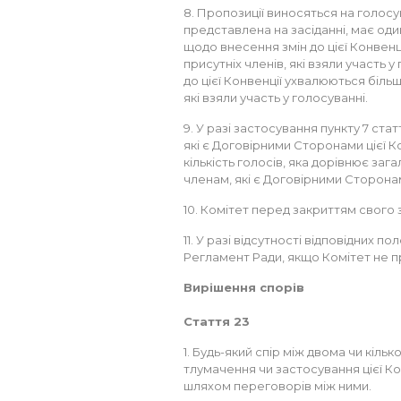
8. Пропозиції виносяться на голос
представлена на засіданні, має один
щодо внесення змін до цієї Конвенц
присутніх членів, які взяли участь 
до цієї Конвенції ухвалюються більш
які взяли участь у голосуванні.
9. У разі застосування пункту 7 статт
які є Договірними Сторонами цієї К
кількість голосів, яка дорівнює зага
членам, які є Договірними Сторонами
10. Комітет перед закриттям свого 
11. У разі відсутності відповідних п
Регламент Ради, якщо Комітет не п
Вирішення спорів
Стаття 23
1. Будь-який спір між двома чи кі
тлумачення чи застосування цієї Ко
шляхом переговорів між ними.