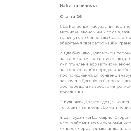
Набуття чинності
Стаття 26
1. Ця Конвенція набуває чинності чер
митних чи економічних союзів, зазначе
підпишуть цю Конвенцію без застер
зберігання свої ратифікаційні грам
2. Для будь-якої Договірної Сторон
застереження про ратифікацію, ратиф
як п’ять членів або митних чи еконо
застережень або передали на збері
про приєднання, ця Конвенція набува
зазначена Договірна Сторона підпи
або передала на зберігання ратифі
приєднання.
3. Будь-який Додаток до цієї Конвен
того, як п’ять членів або митних ч
4. Для будь-якої Договірної Сторони
членів або митних чи економічних 
чинності через три місяці після то