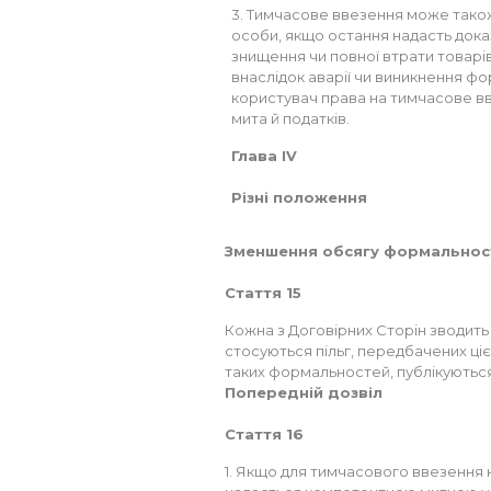
3. Тимчасове ввезення може також
особи, якщо остання надасть доказ
знищення чи повної втрати товарів
внаслідок аварії чи виникнення ф
користувач права на тимчасове вв
мита й податків.
Глава IV
Різні положення
Зменшення обсягу формальнос
Стаття 15
Кожна з Договірних Сторін зводить 
стосуються пільг, передбачених ціє
таких формальностей, публікуються
Попередній дозвіл
Стаття 16
1. Якщо для тимчасового ввезення н