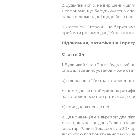
2. Будь-який спір, не вирішений ш
Сторонами, що беруть участь у спорі
надає рекомендації щодо його вир
3. Договірні Сторони, що беруть уч
прийняти рекомендації Керівного ко
Підписання, ратифікація і при
Стаття 24
1. Будь-який член Ради і будь-який ч
спеціалізованих установ може стат
a) підписавши її без застереження 
b) передавши на зберігання ратифіка
застереженням про ратифікацію; а
c) приєднавшись до неї.
2. Ця Конвенція є відкритою для під
статті, під час засідань Ради, на як
квартирі Ради в Брюсселі, до 30 чер
відкритою для приєднання таких чле