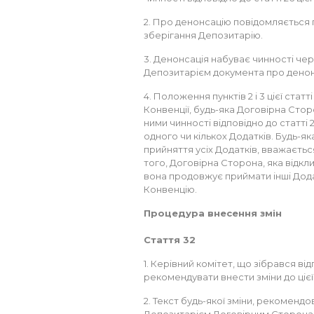
2. Про денонсацію повідомляється
зберігання Депозитарію.
3. Денонсація набуває чинності чер
Депозитарієм документа про денон
4. Положення пунктів 2 і 3 цієї ста
Конвенції, будь-яка Договірна Стор
ними чинності відповідно до статті 
одного чи кількох Додатків. Будь-я
прийняття усіх Додатків, вважаєть
того, Договірна Сторона, яка відкл
вона продовжує приймати інші Дод
Конвенцію.
Процедура внесення змін
Стаття 32
1. Керівний комітет, що зібрався від
рекомендувати внести зміни до цієї К
2. Текст будь-якої зміни, рекоменд