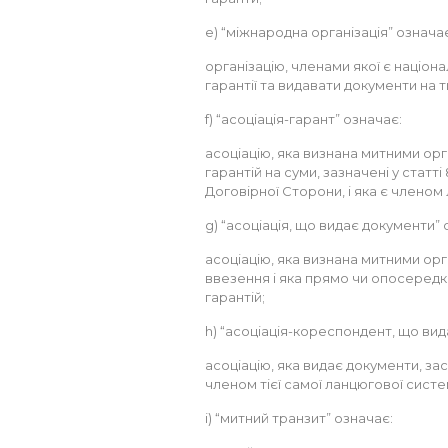
e) “міжнародна організація” означа
організацію, членами якої є націона
гарантії та видавати документи на
f) “асоціація-гарант” означає:
асоціацію, яка визнана митними ор
гарантій на суми, зазначені у статті
Договірної Сторони, і яка є членом
g) “асоціація, що видає документи” 
асоціацію, яка визнана митними ор
ввезення і яка прямо чи опосеред
гарантій;
h) “асоціація-кореспондент, що вид
асоціацію, яка видає документи, зас
членом тієї самої ланцюгової систе
i) “митний транзит” означає: