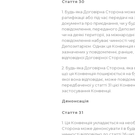
Стаття 30
1. Будь-яка Договірна Сторона мож
ратифікації або під час передачі на
документа про приєднання, чи у буд
повідомлення, переданого Депозит
чи на деякі території, за міжнародні
повідомлення набуває чинності чер
Депозитарієм. Однак ця Конвенція 
зазначених у повідомленні, раніше,
відповідної Договірної Сторони.
2. Будь-яка Договірна Сторона, яка в
що ця Конвенція поширюється на бу
якої вона відповідає, може повідо
передбаченої у статті 31 цієї Конве
застосування Конвенції.
Денонсація
Стаття 31
1. Ця Конвенція укладається на не
Сторона може денонсувати її в буд
чинності відповідно до статті 26 цієї