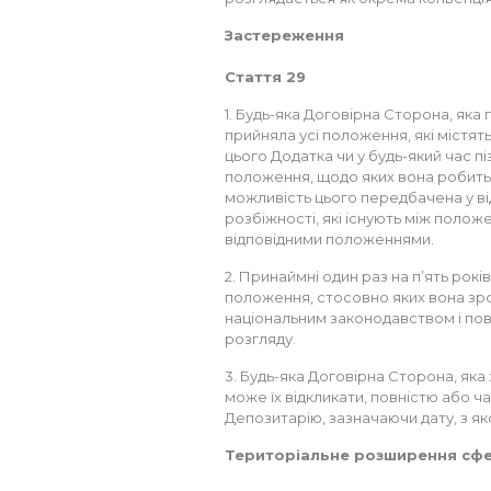
Застереження
Стаття 29
1. Будь-яка Договірна Сторона, як
прийняла усі положення, які містять
цього Додатка чи у будь-який час п
положення, щодо яких вона робить 
можливість цього передбачена у в
розбіжності, які існують між полож
відповідними положеннями.
2. Принаймні один раз на п’ять рок
положення, стосовно яких вона зро
національним законодавством і по
розгляду.
3. Будь-яка Договірна Сторона, як
може їх відкликати, повністю або 
Депозитарію, зазначаючи дату, з як
Територіальне розширення сфе