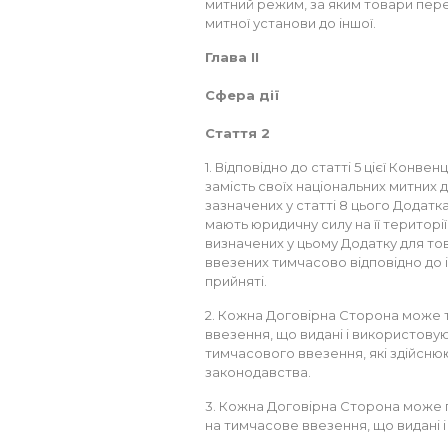
митний режим, за яким товари пере
митної установи до іншої.
Глава II
Сфера дії
Стаття 2
1. Відповідно до статті 5 цієї Конве
замість своїх національних митних д
зазначених у статті 8 цього Додат
мають юридичну силу на її території
визначених у цьому Додатку для тов
ввезених тимчасово відповідно до ін
прийняті.
2. Кожна Договірна Сторона може 
ввезення, що видані і використовую
тимчасового ввезення, які здійснюю
законодавства.
3. Кожна Договірна Сторона може 
на тимчасове ввезення, що видані 