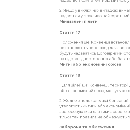
надається компетентною митною у
2. Якщо у виключних випадках вимаг
надається у можливо найкоротший 
Мінімальні пільги
Стаття 17
Положення цієї Конвенції встановлю
не створюють перешкод для застос
будуть надаватись Договірними С
на підставі двосторонніх або багат
Митні або економічні союзи
Стаття 18
1. Для цілей цієї Конвенції, терито
або економічний союз, можуть розг
2. Жодне з положень цієї Конвенці
утворюють митний або економічний
застосовуються для тимчасового в
тільки такі правила не обмежують п
Заборони та обмеження