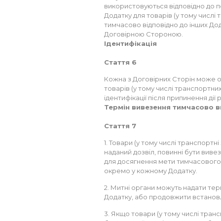
використовуються відповідно до 
Додатку для товарів (у тому числі 
тимчасово відповідно до інших Дода
Договірною Стороною.
Ідентифікація
Стаття 6
Кожна з Договірних Сторін може 
товарів (у тому числі транспортних
ідентифікації після припинення ді
Термін вивезення тимчасово в
Стаття 7
1. Товари (у тому числі транспортн
наданий дозвіл, повинні бути виве
для досягнення мети тимчасового
окремо у кожному Додатку.
2. Митні органи можуть надати те
Додатку, або продовжити встановл
3. Якщо товари (у тому числі тран