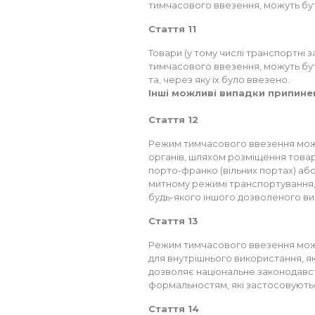
тимчасового ввезення, можуть бут
Стаття 11
Товари (у тому числі транспортні 
тимчасового ввезення, можуть бути
та, через яку їх було ввезено.
Інші можливі випадки припине
Стаття 12
Режим тимчасового ввезення мож
органів, шляхом розміщення товарі
порто-франко (вільних портах) або
митному режимі транспортування,
будь-якого іншого дозволеного ви
Стаття 13
Режим тимчасового ввезення мож
для внутрішнього використання, я
дозволяє національне законодавств
формальностям, які застосовуютьс
Стаття 14