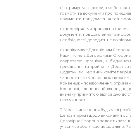
c) отримує усі підписи, з чи без за
грамоти та документи про приєднання
документи, повідомлення та інформ
d) перевіряє, чи правильно і належ
документи, повідомлення та інформаці
необхідності, доводить це до відом
e) повідомляє Договірним Сторонам
Ради, які не є Договірними Сторона
секретарю Організації Об’єднаних На
приєднання та прийняття Додатків від
Додатки, які Керівний комітет виріш
чинності цією Конвенцією і кожним з 
Конвенції; – повідомлення, отримані в
Конвенції; – денонсації відповідно до 
визнану прийнятою відповідно до ста
нею чинності.
3. У разі виникнення будь-якої роз
Депозитарієм щодо виконання остан
Договірна Сторона подають питання
учасників або, якщо це доцільно, Ра