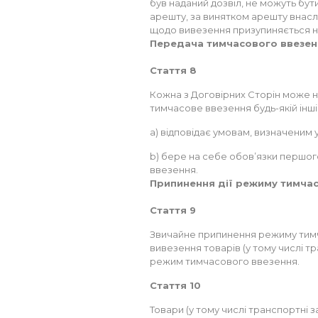
був наданий дозвіл, не можуть бут
арешту, за винятком арешту внаслі
щодо вивезення призупиняється на
Передача тимчасового ввезен
Стаття 8
Кожна з Договірних Сторін може н
тимчасове ввезення будь-якій інші
a) відповідає умовам, визначеним у 
b) бере на себе обов’язки першо
ввезення.
Припинення дії режиму тимча
Стаття 9
Звичайне припинення режиму тим
вивезення товарів (у тому числі т
режим тимчасового ввезення.
Стаття 10
Товари (у тому числі транспортні 