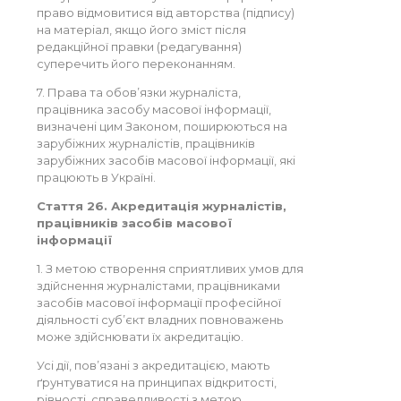
право відмовитися від авторства (підпису)
на матеріал, якщо його зміст після
редакційної правки (редагування)
суперечить його переконанням.
7. Права та обов’язки журналіста,
працівника засобу масової інформації,
визначені цим Законом, поширюються на
зарубіжних журналістів, працівників
зарубіжних засобів масової інформації, які
працюють в Україні.
Стаття 26. Акредитація журналістів,
працівників засобів масової
інформації
1. З метою створення сприятливих умов для
здійснення журналістами, працівниками
засобів масової інформації професійної
діяльності суб’єкт владних повноважень
може здійснювати їх акредитацію.
Усі дії, пов’язані з акредитацією, мають
ґрунтуватися на принципах відкритості,
рівності, справедливості з метою