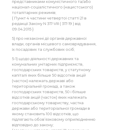
представниками комуністичного та/або
націонал-соціалістичного (нацистського)
тоталітарних режимів;
{ Пункт 4 частини четвертої статті 21 в
редакції Закону N 317-VIII ( 317-19 ) від
09.04.2015 }
5) про незаконні дії органів державної
влади, органів місцевого самоврядування,
їх посадових та службових осіб;
5-1) щодо діяльності державних та
комунальних унітарних підприємств,
господарських товариств, у статутному
капіталі яких більше 50 відсотків акцій
(часток) належать державі або
територіальній громаді, а також
господарських товариств, 50 і більше
відсотків акцій (часток) яких належать
господарському товариству, частка
держави або територіальної громади в
якому становить 100 відсотків, що
підлягають обов’язковому оприлюдненню
відповідно до закону;