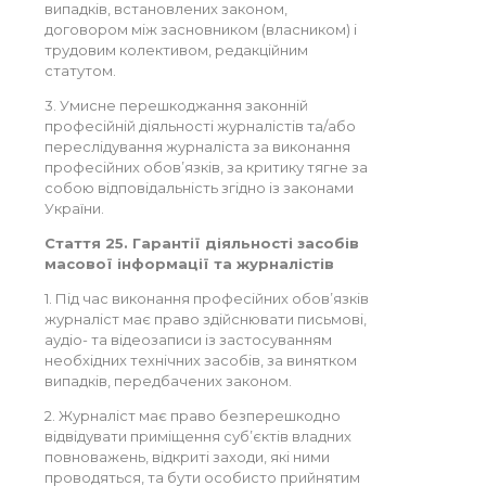
випадків, встановлених законом,
договором між засновником (власником) і
трудовим колективом, редакційним
статутом.
3. Умисне перешкоджання законній
професійній діяльності журналістів та/або
переслідування журналіста за виконання
професійних обов’язків, за критику тягне за
собою відповідальність згідно із законами
України.
Стаття 25. Гарантії діяльності засобів
масової інформації та журналістів
1. Під час виконання професійних обов’язків
журналіст має право здійснювати письмові,
аудіо- та відеозаписи із застосуванням
необхідних технічних засобів, за винятком
випадків, передбачених законом.
2. Журналіст має право безперешкодно
відвідувати приміщення суб’єктів владних
повноважень, відкриті заходи, які ними
проводяться, та бути особисто прийнятим