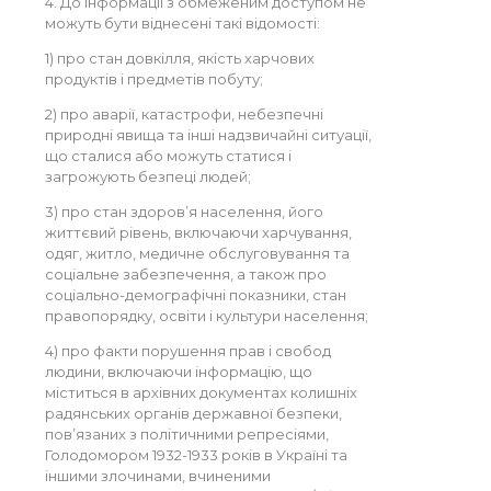
4. До інформації з обмеженим доступом не
можуть бути віднесені такі відомості:
1) про стан довкілля, якість харчових
продуктів і предметів побуту;
2) про аварії, катастрофи, небезпечні
природні явища та інші надзвичайні ситуації,
що сталися або можуть статися і
загрожують безпеці людей;
3) про стан здоров’я населення, його
життєвий рівень, включаючи харчування,
одяг, житло, медичне обслуговування та
соціальне забезпечення, а також про
соціально-демографічні показники, стан
правопорядку, освіти і культури населення;
4) про факти порушення прав і свобод
людини, включаючи інформацію, що
міститься в архівних документах колишніх
радянських органів державної безпеки,
пов’язаних з політичними репресіями,
Голодомором 1932-1933 років в Україні та
іншими злочинами, вчиненими