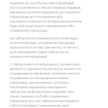
журналіста, засобу масової інформації,
його засновника (співзасновника), видавця,
керівника, розповсюджувача, узгоджувати
інформацію до її поширення або
накладення заборони чи перешкоджання в
будь-якій іншій формі тиражуванню або
поширенню інформації.
Ця заборона не поширюється на випадки,
коли попереднє узгодження інформації
здійснюється на підставі закону, а також у
разі накладення судом заборони на
поширення інформації.
2. Забороняються втручання у професійну
діяльність журналістів, контроль за змістом
поширюваної інформації, зокрема з метою
поширення чи непоширення певної
інформації, замовчування суспільно
необхідної інформації, накладення
заборони на висвітлення окремих тем,
показ окремих осіб або поширення
інформації про них, заборони критикувати
суб’єкти владних повноважень, крім