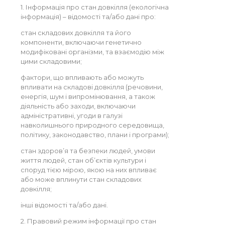
1. Інформація про стан довкілля (екологічна
інформація) – відомості та/або дані про:
стан складових довкілля та його
компоненти, включаючи генетично
модифіковані організми, та взаємодію між
цими складовими;
фактори, що впливають або можуть
впливати на складові довкілля (речовини,
енергія, шум і випромінювання, а також
діяльність або заходи, включаючи
адміністративні, угоди в галузі
навколишнього природного середовища,
політику, законодавство, плани і програми);
стан здоров’я та безпеки людей, умови
життя людей, стан об’єктів культури і
споруд тією мірою, якою на них впливає
або може вплинути стан складових
довкілля;
інші відомості та/або дані.
2. Правовий режим інформації про стан