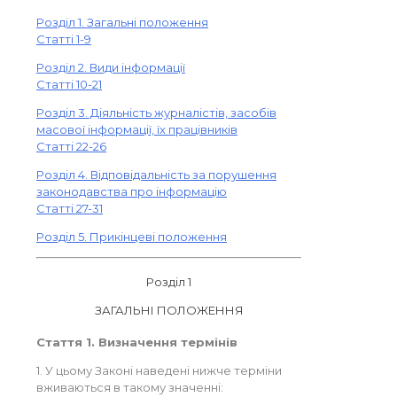
Розділ 1. Загальні положення
Статті 1-9
Розділ 2. Види інформації
Статті 10-21
Розділ 3. Діяльність журналістів, засобів
масової інформації, їх працівників
Статті 22-26
Розділ 4. Відповідальність за порушення
законодавства про інформацію
Статті 27-31
Розділ 5. Прикінцеві положення
Розділ 1
ЗАГАЛЬНІ ПОЛОЖЕННЯ
Стаття 1. Визначення термінів
1. У цьому Законі наведені нижче терміни
вживаються в такому значенні: