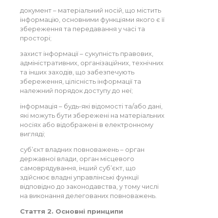
документ – матеріальний носій, що містить
інформацію, основними функціями якого є її
збереження та передавання у часі та
просторі;
захист інформації – сукупність правових,
адміністративних, організаційних, технічних
та інших заходів, що забезпечують
збереження, цілісність інформації та
належний порядок доступу до неї;
інформація – будь-які відомості та/або дані,
які можуть бути збережені на матеріальних
носіях або відображені в електронному
вигляді;
суб’єкт владних повноважень – орган
державної влади, орган місцевого
самоврядування, інший суб’єкт, що
здійснює владні управлінські функції
відповідно до законодавства, у тому числі
на виконання делегованих повноважень.
Стаття 2. Основні принципи