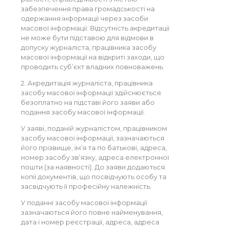
забезпечення права громадськості на
одержання інформації через засоби
масової інформації. Відсутність акредитації
не може бути підставою для відмови в
допуску журналіста, працівника засобу
масової інформації на відкриті заходи, що
проводить суб’єкт владних повноважень.
2. Акредитація журналіста, працівника
засобу масової інформації здійснюється
безоплатно на підставі його заяви або
подання засобу масової інформації.
У заяві, поданій журналістом, працівником
засобу масової інформації, зазначаються
його прізвище, ім’я та по батькові, адреса,
номер засобу зв’язку, адреса електронної
пошти (за наявності). До заяви додаються
копії документів, що посвідчують особу та
засвідчують її професійну належність.
У поданні засобу масової інформації
зазначаються його повне найменування,
дата і номер реєстрації, адреса, адреса