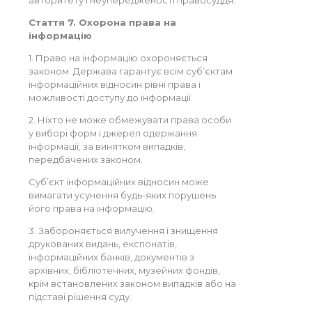
авторитету і неупередженості правосуддя.
Стаття 7. Охорона права на
інформацію
1. Право на інформацію охороняється
законом. Держава гарантує всім суб’єктам
інформаційних відносин рівні права і
можливості доступу до інформації.
2. Ніхто не може обмежувати права особи
у виборі форм і джерел одержання
інформації, за винятком випадків,
передбачених законом.
Суб’єкт інформаційних відносин може
вимагати усунення будь-яких порушень
його права на інформацію.
3. Забороняється вилучення і знищення
друкованих видань, експонатів,
інформаційних банків, документів з
архівних, бібліотечних, музейних фондів,
крім встановлених законом випадків або на
підставі рішення суду.