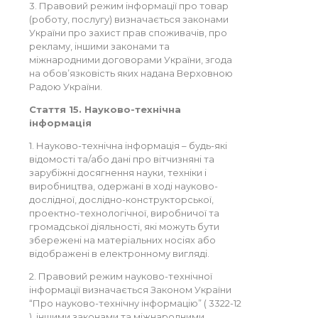
3. Правовий режим інформації про товар
(роботу, послугу) визначається законами
України про захист прав споживачів, про
рекламу, іншими законами та
міжнародними договорами України, згода
на обов’язковість яких надана Верховною
Радою України.
Стаття 15. Науково-технічна
інформація
1. Науково-технічна інформація – будь-які
відомості та/або дані про вітчизняні та
зарубіжні досягнення науки, техніки і
виробництва, одержані в ході науково-
дослідної, дослідно-конструкторської,
проектно-технологічної, виробничої та
громадської діяльності, які можуть бути
збережені на матеріальних носіях або
відображені в електронному вигляді.
2. Правовий режим науково-технічної
інформації визначається Законом України
“Про науково-технічну інформацію” ( 3322-12
), іншими законами та міжнародними