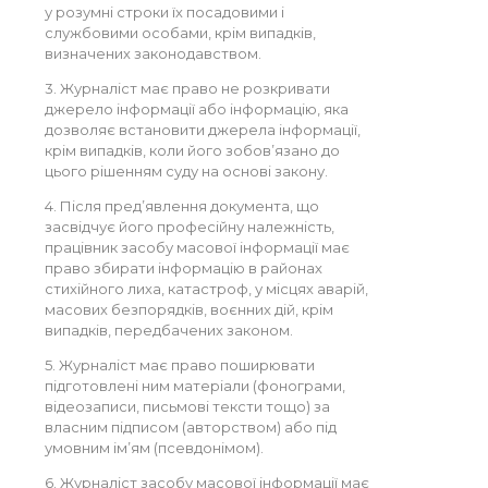
у розумні строки їх посадовими і
службовими особами, крім випадків,
визначених законодавством.
3. Журналіст має право не розкривати
джерело інформації або інформацію, яка
дозволяє встановити джерела інформації,
крім випадків, коли його зобов’язано до
цього рішенням суду на основі закону.
4. Після пред’явлення документа, що
засвідчує його професійну належність,
працівник засобу масової інформації має
право збирати інформацію в районах
стихійного лиха, катастроф, у місцях аварій,
масових безпорядків, воєнних дій, крім
випадків, передбачених законом.
5. Журналіст має право поширювати
підготовлені ним матеріали (фонограми,
відеозаписи, письмові тексти тощо) за
власним підписом (авторством) або під
умовним ім’ям (псевдонімом).
6. Журналіст засобу масової інформації має