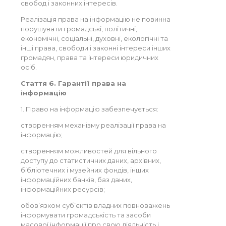
свобод і законних інтересів.
Реалізація права на інформацію не повинна
порушувати громадські, політичні,
економічні, соціальні, духовні, екологічні та
інші права, свободи і законні інтереси інших
громадян, права та інтереси юридичних
осіб.
Стаття 6. Гарантії права на
інформацію
1. Право на інформацію забезпечується:
створенням механізму реалізації права на
інформацію;
створенням можливостей для вільного
доступу до статистичних даних, архівних,
бібліотечних і музейних фондів, інших
інформаційних банків, баз даних,
інформаційних ресурсів;
обов’язком суб’єктів владних повноважень
інформувати громадськість та засоби
масової інформації про свою діяльність і