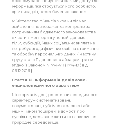
Кожному забезпечується вільний доступ до
інформації, яка стосується його особисто,
крім випадків, передбачених законом.
Міністерство фінансів України під час
здійснення повноважень з контролю за
дотриманням бюджетного законодавства
в частині моніторингу пенсій, допомог,
пільг, субсидій, інших соціальних виплат не
потребує згоди фізичних осіб на отримання
та обробку персональних даних. { Частину
другу статті 11 доповнено абзацом третім
згідно із Законом N 1774-VIII ( 1774-19 ) від
06.12.2016 }
Стаття 12. Інформація довідково-
енциклопедичного характеру
1. Інформація довідково-енциклопедичного
характеру – систематизовані,
документовані, публічно оголошені або
іншим чином поширені відомості про
суспільне, державне життя та навколишнє
природне середовище.