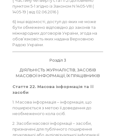
{ Частину четверту статті 21 доповнено
пунктом 5-1 згідно із Законом N 1405-VIII (
1405-19 ) від 02.06.2016 }
6) інші відомості, доступ до яких не може
бути обмежено відповідно до законів та
міжнародних договорів України, згода на
обов’язковість яких надана Верховною
Радою України.
Розділ 3
ДІЯЛЬНІСТЬ ЖУРНАЛІСТІВ, ЗАСОБІВ
МАСОВОЇ ІНФОРМАЦІЇ, ЇХ ПРАЦІВНИКІВ
Стаття 22. Масова інформація та її
засоби
1. Масова інформація – інформація, що
поширюється з метою її доведення до
необмеженого кола осіб.
2. Засоби масової інформації – засоби,
призначені для публічного поширення
друкованої або аудіовізуальної інформації.