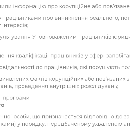
домили інформацію про корупційне або пов’язан
працівниками про виникнення реального, потен
інтересів;
сультування Уповноваженим працівників юриди
ня кваліфікації працівників у сфері запобіганн
повідальності до працівників, які порушують 
 виявлених фактів корупційних або пов’язаних 
нів, проведення внутрішніх розслідувань;
ї програми.
го
чної особи, що призначається відповідно до з
никами) у порядку, передбаченому ухваленою 