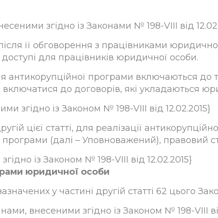
есеними згідно із Законами № 198-VIII від 12.02.2
після її обговорення з працівниками юридичної
 доступі для працівників юридичної особи.
ня антикорупційної програми включаються до т
 включатися до договорів, які укладаються ю
ми згідно із Законом № 198-VIII від 12.02.2015}
ругій цієї статті, для реалізації антикорупцій
 програми (далі – Уповноважений), правовий с
згідно із Законом № 198-VIII від 12.02.2015}
грами юридичної особи
азначених у частині другій статті 62 цього Зако
нами, внесеними згідно із Законом № 198-VIII від