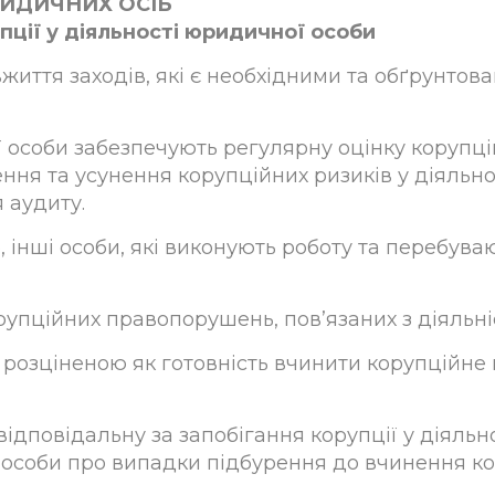
РИДИЧНИХ ОСІБ
упції у діяльності юридичної особи
життя заходів, які є необхідними та обґрунтова
 особи забезпечують регулярну оцінку корупційн
ення та усунення корупційних ризиків у діяльн
 аудиту.
б, інші особи, які виконують роботу та перебу
корупційних правопорушень, пов’язаних з діяль
и розціненою як готовність вчинити корупційне
відповідальну за запобігання корупції у діяль
ї особи про випадки підбурення до вчинення к