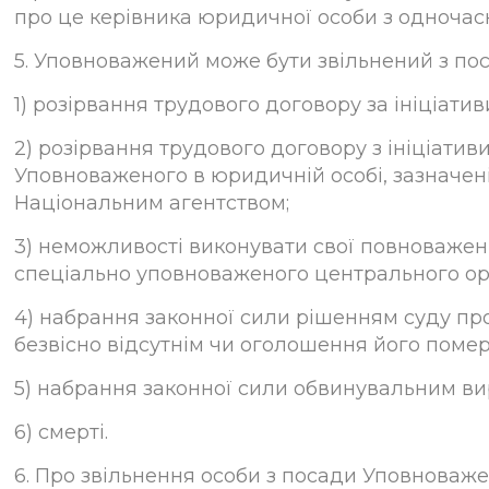
про це керівника юридичної особи з одночас
5. Уповноважений може бути звільнений з пос
1) розірвання трудового договору за ініціати
2) розірвання трудового договору з ініціатив
Уповноваженого в юридичній особі, зазначеній
Національним агентством;
3) неможливості виконувати свої повноваженн
спеціально уповноваженого центрального орг
4) набрання законної сили рішенням суду пр
безвісно відсутнім чи оголошення його поме
5) набрання законної сили обвинувальним ви
6) смерті.
6. Про звільнення особи з посади Уповноваж