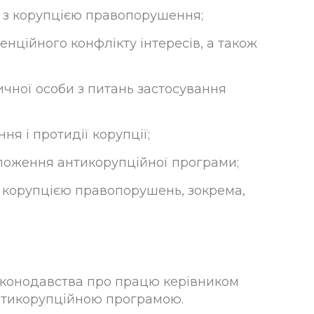
е з корупцією правопорушення;
ційного конфлікту інтересів, а також
чної особи з питань застосування
я і протидії корупції;
положення антикорупційної програми;
з корупцією правопорушень, зокрема,
аконодавства про працю керівником
антикорупційною програмою.