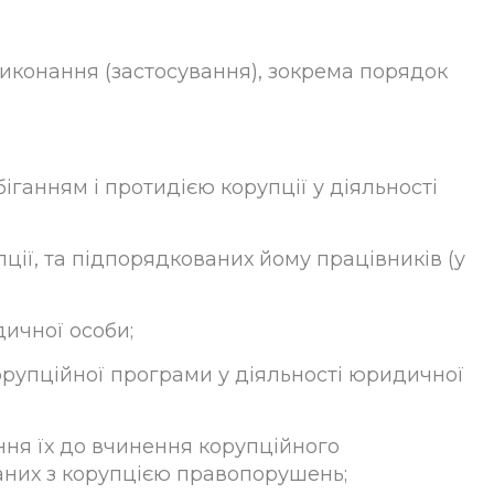
виконання (застосування), зокрема порядок
біганням і протидією корупції у діяльності
пції, та підпорядкованих йому працівників (у
ичної особи;
орупційної програми у діяльності юридичної
ня їх до вчинення корупційного
аних з корупцією правопорушень;