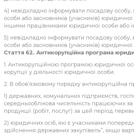
4) невідкладно інформувати посадову особу, 
особи або засновників (учасників) юридично
іншими працівниками юридичної особи або 
5) невідкладно інформувати посадову особу, 
особи або засновників (учасників) юридичної
Стаття 62. Антикорупційна програма юрид
1. Антикорупційною програмою юридичної осо
корупції у діяльності юридичної особи.
2. В обов’язковому порядку антикорупційна 
1) державних, комунальних підприємств, госп
середньооблікова чисельність працюючих за зв
продукції (робіт, послуг) за цей період пере
2) юридичних осіб, які є учасниками попередн
здійснення державних закупівель”, якщо варті