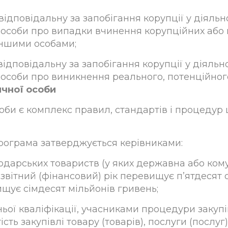
відповідальну за запобігання корупції у діяль
ї особи про випадки вчинення корупційних або
іншими особами;
відповідальну за запобігання корупції у діяль
 особи про виникнення реального, потенційного
ичної особи
би є комплекс правил, стандартів і процедур 
програма затверджується керівниками:
одарських товариств (у яких державна або кому
ітний (фінансовий) рік перевищує п’ятдесят ос
вищує сімдесят мільйонів гривень;
ьої кваліфікації, учасниками процедури закупі
сть закупівлі товару (товарів), послуги (послуг