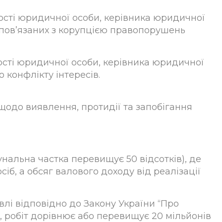
ності юридичної особи, керівника юридичної
 пов’язаних з корупцією правопорушень
ності юридичної особи, керівника юридичної
 конфлікту інтересів.
щодо виявлення, протидії та запобігання
нальна частка перевищує 50 відсотків), де
іб, а обсяг валового доходу від реалізації
влі відповідно до Закону України “Про
), робіт дорівнює або перевищує 20 мільйонів