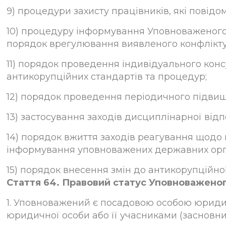
9) процедури захисту працівників, які пові
10) процедуру інформування Уповноваженого 
порядок врегулювання виявленого конфлікту 
11) порядок проведення індивідуального кон
антикорупційних стандартів та процедур;
12) порядок проведення періодичного підвищен
13) застосування заходів дисциплінарної від
14) порядок вжиття заходів реагування щодо
інформування уповноважених державних орга
15) порядок внесення змін до антикорупційно
Стаття 64. Правовий статус Уповноважено
1. Уповноважений є посадовою особою юриди
юридичної особи або її учасниками (заснов