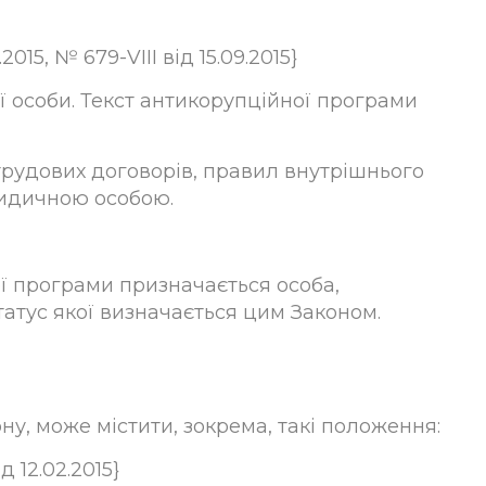
015, № 679-VIII від 15.09.2015}
 особи. Текст антикорупційної програми
рудових договорів, правил внутрішнього
ридичною особою.
ної програми призначається особа,
татус якої визначається цим Законом.
ну, може містити, зокрема, такі положення:
 12.02.2015}