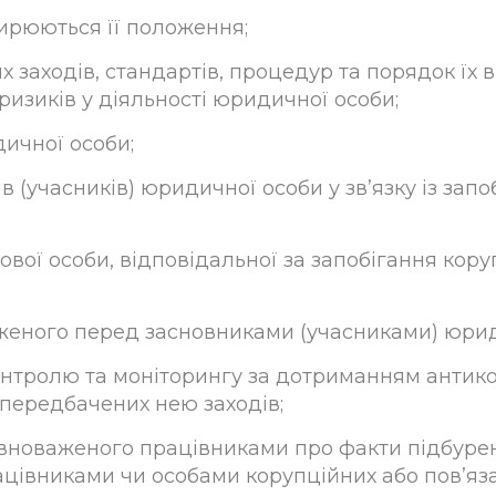
оширюються її положення;
х заходів, стандартів, процедур та порядок їх 
изиків у діяльності юридичної особи;
дичної особи;
ів (учасників) юридичної особи у зв’язку із запо
ової особи, відповідальної за запобігання кору
аженого перед засновниками (учасниками) юрид
онтролю та моніторингу за дотриманням антик
 передбачених нею заходів;
овноваженого працівниками про факти підбурен
цівниками чи особами корупційних або пов’яз