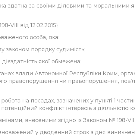
яка здатна за своїми діловими та моральними 
8-VIII від 12.02.2015}
важеного особа, яка:
му законом порядку судимість;
 дієздатність якої обмежена;
органах влади Автономної Республіки Крим, ор
ого правопорушення чи правопорушення, пов’яза
робота на посадах, зазначених у пункті 1 частин
 потенційний конфлікт інтересів з діяльністю 
мінами, внесеними згідно із Законом № 198-VIII 
овноважений у дводенний строк з дня виникнен