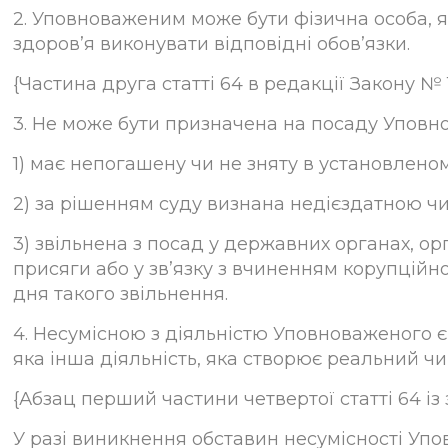
2. Уповноваженим може бути фізична особа, 
здоров’я виконувати відповідні обов’язки.
{Частина друга статті 64 в редакції Закону № 19
3. Не може бути призначена на посаду Уповно
1) має непогашену чи не зняту в установлено
2) за рішенням суду визнана недієздатною чи
3) звільнена з посад у державних органах, 
присяги або у зв’язку з вчиненням корупційн
дня такого звільнення.
4. Несумісною з діяльністю Уповноваженого є 
яка інша діяльність, яка створює реальний чи
{Абзац перший частини четвертої статті 64 із з
У разі виникнення обставин несумісності Уп