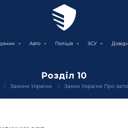
дянин
Авто
Поліція
ЗСУ
Довід
Розділ 10
Закони України
Закон України Про запо