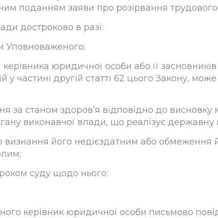
ним поданням заяви про розірвання трудового 
ади достроково в разі:
ви Уповноваженого;
и керівника юридичної особи або її засновників 
 у частині другій статті 62 цього Закону, мож
я за станом здоров’я відповідно до висновку 
ану виконавчої влади, що реалізує державну по
о визнання його недієздатним або обмеження йо
рлим;
роком суду щодо нього;
еного керівник юридичної особи письмово пов