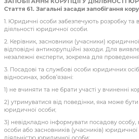
ЗАПОБІГАННЯ КОРУПЦІЇ У ДІЯЛЬНОСТІ Ю
Стаття 61. Загальні засади запобігання кор
1. Юридичні особи забезпечують розробку та в
діяльності юридичної особи.
2. Керівник, засновники (учасники) юридичної
відповідні антикорупційні заходи. Для виявл
незалежні експерти, зокрема для проведення
3. Посадові та службові особи юридичних осі
відносинах, зобов’язані:
1) не вчиняти та не брати участі у вчиненні 
2) утримуватися від поведінки, яка може бут
юридичної особи;
3) невідкладно інформувати посадову особу, 
особи або засновників (учасників) юридично
діяльністю юридичної особи;