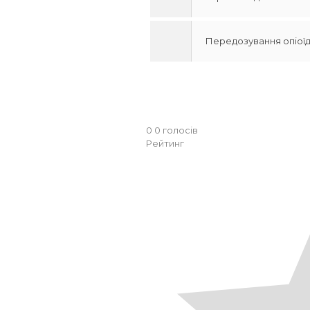
Передозування опіої
0
0
голосів
Рейтинг