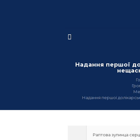
Надання першої до
нещас
Г
Гро
Ме
Надання першої долікарсь
Раптова зупинца сер