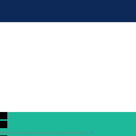
0
Ви можете прокоментувати даний матеріал
x