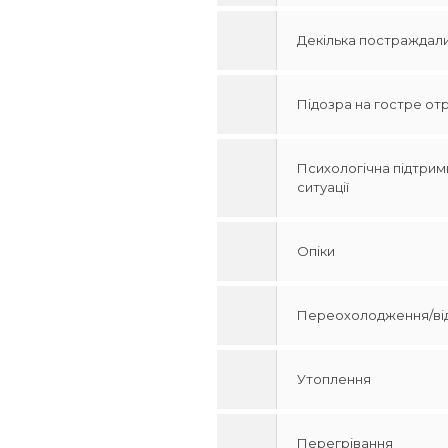
Декілька постраждал
Підозра на гостре о
Психологічна підтрим
ситуації
Опіки
Переохолодження/в
Утоплення
Перегрівання