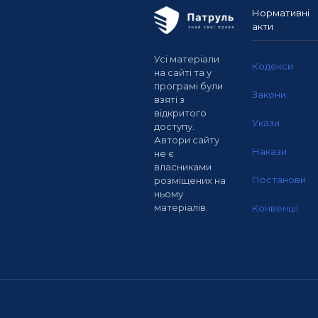
Нормативні
акти
Усі матеріали
Кодекси
на сайті та у
програмі були
Закони
взяті з
відкритого
Укази
доступу.
Автори сайту
Накази
не є
власниками
Постанови
розміщених на
ньому
матеріалів.
Конвенції