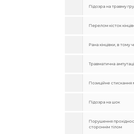
Підозра на травму гру
Перелом кісток кінців
Рана кінцівки, в тому
Травматична ампутац
Позиційне стискання 
Підозра на шок
Порушення прохідності
стороннім тілом