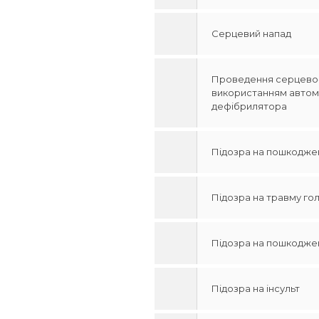
Серцевий напад
Проведення серцево-л
використанням автом
дефібрилятора
Підозра на пошкодже
Підозра на травму го
Підозра на пошкодже
Підозра на інсульт