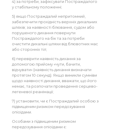
4) за потреби, зафіксувати Постраждалого
у стабільному положенні;
5) якщо Постраждалий непритомний,
забезпечити прохідність верхніх дихальних
шляхів; за наявності блювання, судом або
порушеного дихання повернути
Постраждалого на бік та за потреби
очистити дихальні шляхи від блювотних мас
або сторонніх тіл;
6) перевірити наявність дихання за
допомогою прийому «чути, бачити,
відчувати» (наявність дихання визначати
протягом 10 секунд). Якщо виникли сумніви
щодо наявності дихання, вважати, що його
немає, та розпочати проведення серцево-
легеневої реанімації;
7) установити, чи є Постраждалий особою з
підвищеним ризиком передозування
опіоїдами.
Особами з підвищеним ризиком
передозування опіоїдами є: