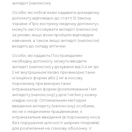
антидот (налоксон).
Особи, які зобов’язані надавати домедичну
допомогу відповідно до статті 12 Закону
України «Про екстрену медичну допомогу»,
можуть застосовувати антидот (налоксон)
за умови, якщо вони пройшли відповідне
навчання, а також якщо антидот (налоксон)
входить до складу аптечки.
Особи, які надають Постраждалим
необхідну допомогу, можуть вводити
антидот (налоксон) у дозуванні від 0,4 мг до
2 мг внутрішньом’язово при використанні
ін’єкційної форми або 2 мг в носову
порожнину при використанні
інтраназальної форми (розпилювання 1 мл
антидоту (налоксону) у дозі 1 мг/мл у кожну
ніздрю носа). Оптимальним методом
введення антидоту (налоксону) особами,
які не є медичними працівниками, є
інтраназальне введення (в порожнину носа
без порушення цілісності шкірних покривів)
для розпилення на слизову оболонку. У