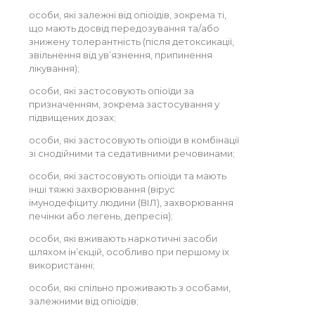
особи, які залежні від опіоїдів, зокрема ті,
що мають досвід передозування та/або
знижену толерантність (після детоксикації,
звільнення від ув’язнення, припинення
лікування);
особи, які застосовують опіоїди за
призначенням, зокрема застосування у
підвищених дозах;
особи, які застосовують опіоїди в комбінації
зі снодійними та седативними речовинами;
особи, які застосовують опіоїди та мають
інші тяжкі захворювання (вірус
імунодефіциту людини (ВІЛ), захворювання
печінки або легень, депресія);
особи, які вживають наркотичні засоби
шляхом ін’єкцій, особливо при першому їх
використанні;
особи, які спільно проживають з особами,
залежними від опіоїдів;