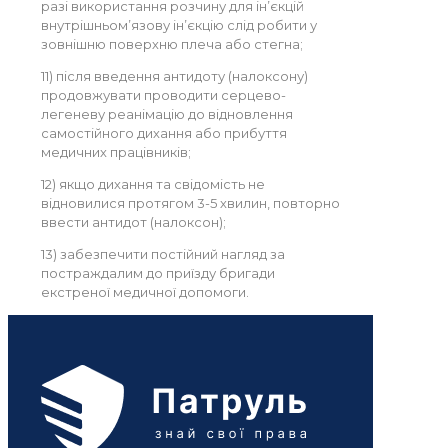
разі використання розчину для ін’єкцій
внутрішньом’язову ін’єкцію слід робити у
зовнішню поверхню плеча або стегна;
11) після введення антидоту (налоксону)
продовжувати проводити серцево-
легеневу реанімацію до відновлення
самостійного дихання або прибуття
медичних працівників;
12) якщо дихання та свідомість не
відновилися протягом 3-5 хвилин, повторно
ввести антидот (налоксон);
13) забезпечити постійний нагляд за
постраждалим до приїзду бригади
екстреної медичної допомоги.