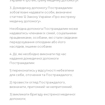
України «Про екстрену медичну допомогу».
3. Домедичну допомогу Постраждалим
зобов’язані надавати особи, визначені
статтею 12 Закону України «Про екстрену
медичну допомогу».
Необхідна допомога Постраждалим може
надаватись членами їх сімей, соціальними
працівниками, особами, які стали свідками
передозування опіоїдами або його
наслідків, іншими особами.
4. Дії, які необхідно виконати під час
надання домедичної допомоги
Постраждалим:
1) переконатись у відсутності небезпеки
для себе, оточення та Постраждалого;
2) провести огляд Постраждалого,
визначити, притомний чи непритомний;
3) викликати бригаду екстреної медичної
допомоги;