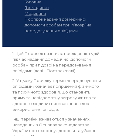
Головна
Громадянин
Медицина
Порядок надання домедичної
допомоги особам при підозрі на
передозування опіоїдами
1. Цей Порядок визначає послідовність дій
під час надання домедичної допомоги
особам при підозрі на передозування
опіоїдами (далі – Постраждалі).
2. У цьому Порядку термін «передозування
опіоїдами» означає погіршення фізичного
та психічного здоров’я, що становить
пряму та невідворотну загрозу життю та
здоров’ю людини і виникає внаслідок
використання опіоїдів.
Інші терміни вживаються у значеннях,
наведених в Основах законодавства
України про охорону здоров’я та у Законі