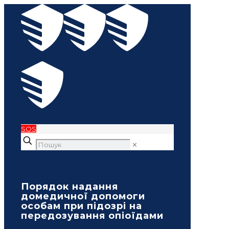
SOS
✕
Порядок надання
домедичної допомоги
особам при підозрі на
передозування опіоїдами