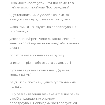
8) за можливості уточнити, що саме та в
якій кількості приймав Постраждалий;
9) установити, чи є у особи ознаки, які
вказують на передозування опіоїдами.
Ознаками, які вказують на передозування
опіоїдами, є:
ускладнене/пригнічене дихання (дихання
менш як 10-12 вдихів за хвилину) або зупинка
дихання;
ослаблення або зникнення пульсу;
зниження рівня або втрата свідомості;
суттєве звуження очної зіниці (діаметр
менш як 2 мм);
бліді шкірні покриви, ціаноз губ та кінчиків
пальців;
10) у разі виявлення зазначених вище ознак
у осіб з підвищеним ризиком
передозування опіоїдами застосовується