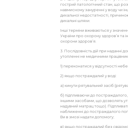
гострий патологічний стан, що ро
навмисному зануренні у воду чи ін
дихальної недостатності, причиною
дихальні шляхи.
Інші терміни вживаються у значен
України про охорону здоров’я та 
охорони здоров’я.
3. Послідовність дій при наданні
утопленні не медичними працівник
1) переконатися у відсутності небе
2) якщо постраждалий у воді:
а) кинути рятувальний засіб (рятув
б) підпливаючи до постраждалого
іншими засобами, що дозволять утр
надувний матрац тощо). Підпливат
наближенні до постраждалого поп
Ви в змозі надати допомогу;
в) якщо постраждалий без свідомо