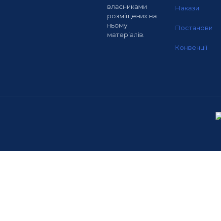
власниками
Накази
розміщених на
ньому
Постанови
матеріалів.
Конвенції