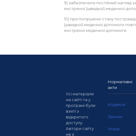
9) забезпечити постійний нагляд 
екстреної (швидкої) медичної допо
10) при погіршенні стану постражд
(швидкої) медичної допомоги пов
екстреної медичної допомоги.
Нормативні
акти
Усі матеріали
на сайті та у
Кодекси
програмі були
взяті з
Закони
відкритого
доступу.
Автори сайту
Укази
не є