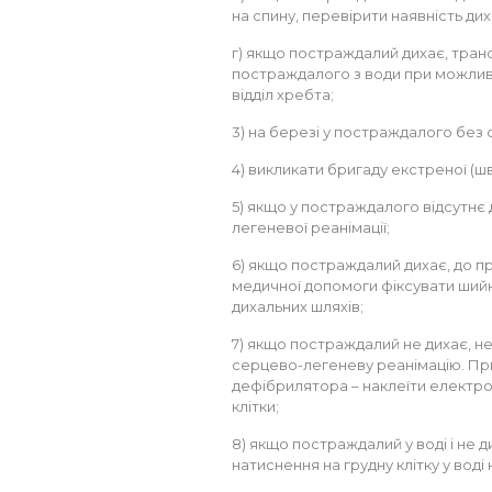
на спину, перевірити наявність дих
г) якщо постраждалий дихає, тран
постраждалого з води при можливо
відділ хребта;
3) на березі у постраждалого без 
4) викликати бригаду екстреної (ш
5) якщо у постраждалого відсутнє
легеневої реанімації;
6) якщо постраждалий дихає, до пр
медичної допомоги фіксувати шийни
дихальних шляхів;
7) якщо постраждалий не дихає, не
серцево-легеневу реанімацію. Пр
дефібрилятора – наклеїти електро
клітки;
8) якщо постраждалий у воді і не 
натиснення на грудну клітку у воді