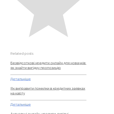
Related posts
Безвідсоткові кредити онлайн для новачків:
як знайти вигідну пропозицію
Детальніше
Як виправити помилки в кредитних заявках
на карту
Детальніше
Актуальні онлайн-кредити: вигідні