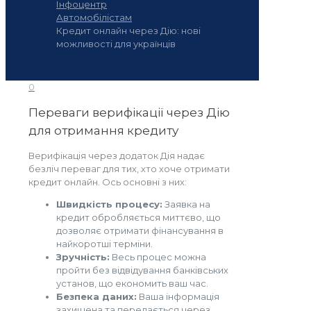
Інфоцентр
Автомобілістам
Кредит онлайн через Дію: нові
можливості для українців
0
Переваги верифікації через Дію
для отримання кредиту
Верифікація через додаток Дія надає
безліч переваг для тих, хто хоче отримати
кредит онлайн. Ось основні з них:
Швидкість процесу:
Заявка на
кредит обробляється миттєво, що
дозволяє отримати фінансування в
найкоротші терміни.
Зручність:
Весь процес можна
пройти без відвідування банківських
установ, що економить ваш час.
Безпека даних:
Ваша інформація
захищена та передається через