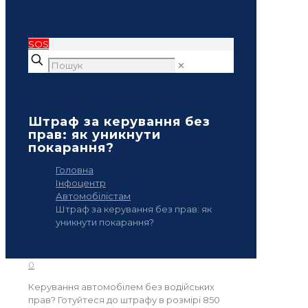
SOS
✕
Штраф за керування без
прав: як уникнути
покарання?
Головна
Інфоцентр
Автомобілістам
Штраф за керування без прав: як
уникнути покарання?
0
Керування автомобілем без водійських
прав? Готуйтеся до штрафу в розмірі 850