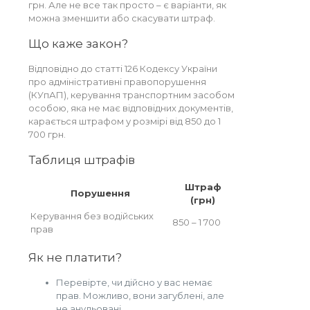
грн. Але не все так просто – є варіанти, як
можна зменшити або скасувати штраф.
Що каже закон?
Відповідно до статті 126 Кодексу України
про адміністративні правопорушення
(КУпАП), керування транспортним засобом
особою, яка не має відповідних документів,
карається штрафом у розмірі від 850 до 1
700 грн.
Таблиця штрафів
Штраф
Порушення
(грн)
Керування без водійських
850 – 1 700
прав
Як не платити?
Перевірте, чи дійсно у вас немає
прав. Можливо, вони загублені, але
не анульовані.