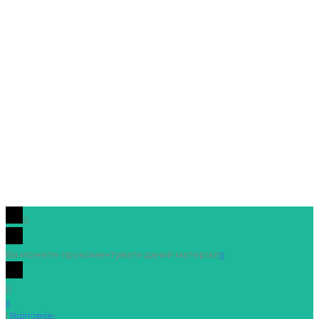
0
Ви можете прокоментувати даний матеріал
x
(
)
x
|
Відповідь