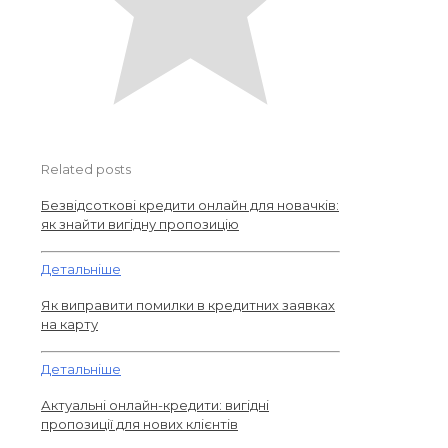
Related posts
Безвідсоткові кредити онлайн для новачків:
як знайти вигідну пропозицію
Детальніше
Як виправити помилки в кредитних заявках
на карту
Детальніше
Актуальні онлайн-кредити: вигідні
пропозиції для нових клієнтів