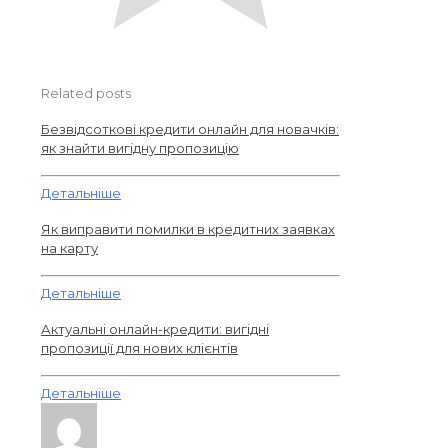
Related posts
Безвідсоткові кредити онлайн для новачків:
як знайти вигідну пропозицію
Детальніше
Як виправити помилки в кредитних заявках
на карту
Детальніше
Актуальні онлайн-кредити: вигідні
пропозиції для нових клієнтів
Детальніше