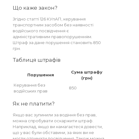
Що каже закон?
Згідно статті 126 КУпАП, керування
транспортним засобом без наявності
водійського посвідчення є
адміністративним правопорушенням.
Штраф за дане порушення становить 850
грн.
Таблиця штрафів
Сума штрафу
Порушення
(грн)
Керування без
850
водійських прав
Як не платити?
Якщо вас зупинили за водіння без прав,
можна спробувати оскаржити штраф.
Наприклад, якщо ви намагаєтеся довести,
що у вас були обставини, за яких ви не
могли отримати посвідчення. Також можна