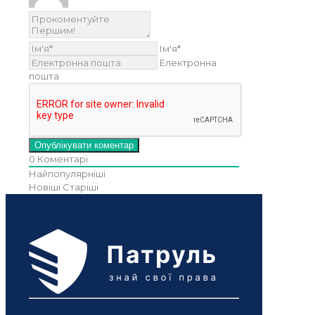
Ім'я*
Електронна
пошта
0
Коментарі
Найпопулярніші
Новіші
Старіші