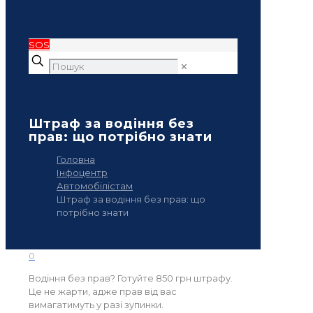
SOS
✕
Штраф за водіння без
прав: що потрібно знати
Головна
Інфоцентр
Автомобілістам
Штраф за водіння без прав: що
потрібно знати
0
Водіння без прав? Готуйте 850 грн штрафу.
Це не жарти, адже прав від вас
вимагатимуть у разі зупинки.